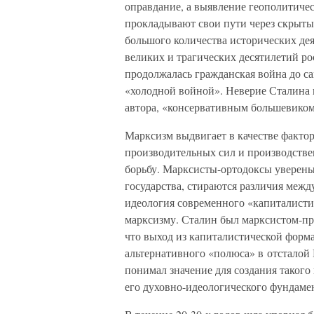
оправдание, а выявление геополитичес
прокладывают свои пути через скрыты
большого количества исторических дея
великих и трагических десятилетий ро
продолжалась гражданская война до с
«холодной войной». Неверие Сталина
автора, «консервативным большевиком
Марксизм выдвигает в качестве факто
производительных сил и производств
борьбу. Марксисты-ортодоксы уверены
государства, стираются различия меж
идеология современного «капиталисти
марксизму. Сталин был марксистом-пр
что выход из капиталистической форм
альтернативного «полюса» в отсталой 
понимал значение для создания такого 
его духовно-идеологического фундамен