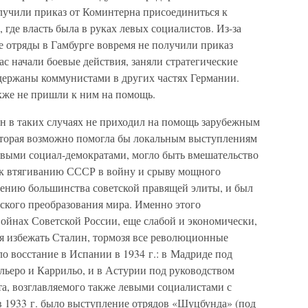
учили приказ от Коминтерна присоединиться к
где власть была в руках левых социалистов. Из-за
 отряды в Гамбурге вовремя не получили приказ
ас начали боевые действия, заняли стратегические
ддержаны коммунистами в других частях Германии.
же не пришли к ним на помощь.
он в таких случаях не приходил на помощь зарубежным
оторая возможно помогла бы локальным выступлениям
левыми социал-демократами, могло быть вмешательство
 к втягиванию СССР в войну и срыву мощного
мнению большинства советской правящей элиты, и был
ского преобразования мира. Именно этого
ойнах Советской России, еще слабой и экономически,
ся избежать Сталин, тормозя все революционные
о восстание в Испании в 1934 г.: в Мадриде под
льеро и Каррильо, и в Астурии под руководством
а, возглавляемого также левыми социалистами с
в 1933 г. было выступление отрядов «Шуцбунда» (под