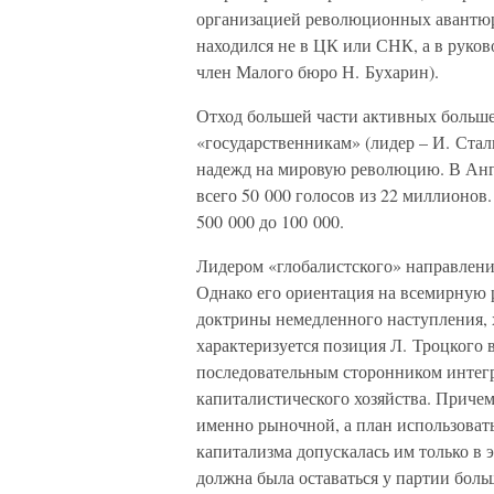
организацией революционных авантюри
находился не в ЦК или СНК, а в руко
член Малого бюро Н. Бухарин).
Отход большей части активных больше
«государственникам» (лидер – И. Стали
надежд на мировую революцию. В Анг
всего 50 000 голосов из 22 миллионов
500 000 до 100 000.
Лидером «глобалистского» направлени
Однако его ориентация на всемирную 
доктрины немедленного наступления, 
характеризуется позиция Л. Троцкого в
последовательным сторонником интег
капиталистического хозяйства. Причем
именно рыночной, а план использовать
капитализма допускалась им только в э
должна была оставаться у партии боль