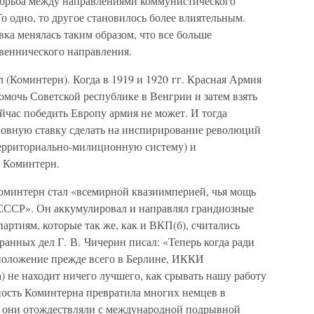
 борьба между направлениями коммунистического
о одно, то другое становилось более влиятельным.
ка менялась таким образом, что все больше
твеннического направления.
л (Коминтерн). Когда в 1919 и 1920 гг. Красная Армия
омочь Советской республике в Венгрии и затем взять
йчас победить Европу армия не может. И тогда
новную ставку сделать на инспирирование революций
 территориально-милиционную систему) и
в Коминтерн.
 Коминтерн стал «всемирной квазиимперией, чья мощь
ССР». Он аккумулировал и направлял грандиозные
ртиям, которые так же, как и ВКП(б), считались
анных дел Г. В. Чичерин писал: «Теперь когда ради
положение прежде всего в Берлине, ИККИ
 не находит ничего лучшего, как срывать нашу работу
ость Коминтерна превратила многих немцев в
 они отождествляли с международной подрывной