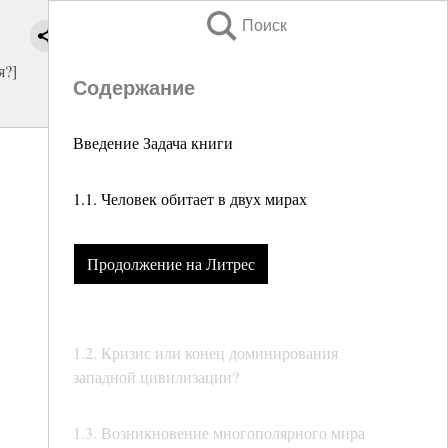
Поиск
я?]
Содержание
Введение Задача книги
1.1. Человек обитает в двух мирах
Продолжение на Литрес
1.2. Кризис или конец доминирования
западной цивилизации?
1.3. Возникновение многополярного мира