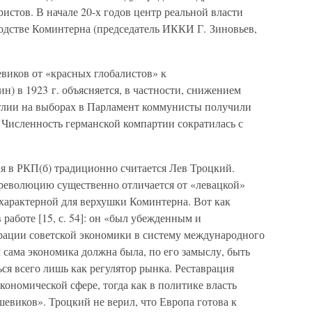
стов. В начале 20-х годов центр реальной власти
водстве Коминтерна (председатель ИККИ Г. Зиновьев,
виков от «красных глобалистов» к
н) в 1923 г. объясняется, в частности, снижением
лии на выборах в Парламент коммунисты получили
. Численность германской компартии сократилась с
я в РКП(б) традиционно считается Лев Троцкий.
революцию существенно отличается от «левацкой»
характерной для верхушки Коминтерна. Вот как
 работе [15, с. 54]: он «был убежденным и
рации советской экономики в систему международного
 сама экономика должна была, по его замыслу, быть
ся всего лишь как регулятор рынка. Реставрация
кономической сфере, тогда как в политике власть
шевиков». Троцкий не верил, что Европа готова к