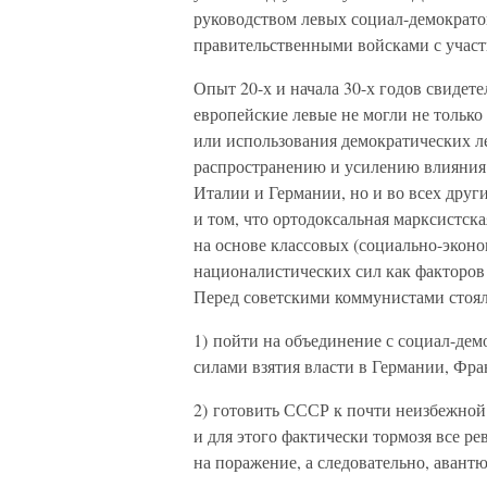
руководством левых социал-демократо
правительственными войсками с учас
Опыт 20-х и начала 30-х годов свидет
европейские левые не могли не только
или использования демократических л
распространению и усилению влияния 
Италии и Германии, но и во всех друг
и том, что ортодоксальная марксистск
на основе классовых (социально-экон
националистических сил как факторов 
Перед советскими коммунистами стояла
1) пойти на объединение с социал-де
силами взятия власти в Германии, Фра
2) готовить СССР к почти неизбежной 
и для этого фактически тормозя все 
на поражение, а следовательно, авант