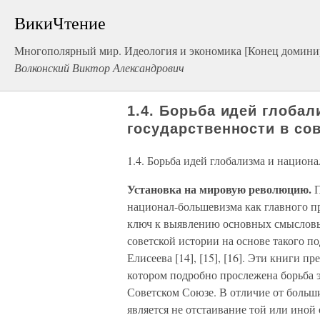
ВикиЧтение
Многополярный мир. Идеология и экономика [Конец доминир
Волконский Виктор Александрович
1.4. Борьба идей глоба
государственности в со
1.4. Борьба идей глобализма и национ
Установка на мировую революцию.
П
национал-большевизма как главного п
ключ к выявлению основных смысловы
советской истории на основе такого п
Елисеева [14], [15], [16]. Эти книги п
котором подробно прослежена борьба 
Советском Союзе. В отличие от больши
является не отстаивание той или иной