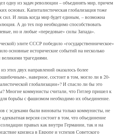
ел одну из задач революции – объединять мир, причем
ских основах. Капиталистическая глобализация тоже
ых сил. И лишь когда мир будет единым, – возможна
олюция. А до тех пор необходимо способствовать
левые, но и любые «передовые» силы Запада».
ической) элите СССР победило «государственническое»
лило основные исторические событий на несколько
и великими трагедиями.
 из этих двух направлений оказалось более
шибочным», наверное, состоит в том, могло ли в 20-
алистической глобализации»? И спасло ли бы это
ы? Многие коммунисты считали, что Гитлер пришел к
и для борьбы с фашизмом необходимо их объединение.
тов с эсдеками были виноваты только коммунисты, не
 адекватная версия состоит в том, что объединение
солидации правых как внутри Германии, так и на
ледствие кризиса в Европе и успехов Советского