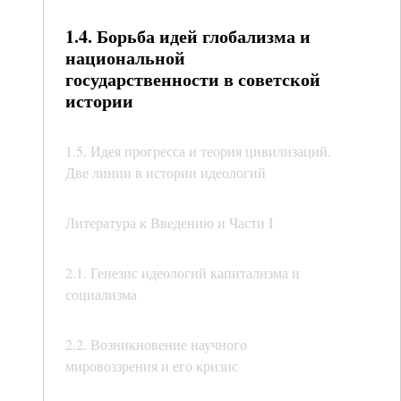
1.4. Борьба идей глобализма и
национальной
государственности в советской
истории
1.5. Идея прогресса и теория цивилизаций.
Две линии в истории идеологий
Литература к Введению и Части I
2.1. Генезис идеологий капитализма и
социализма
2.2. Возникновение научного
мировоззрения и его кризис