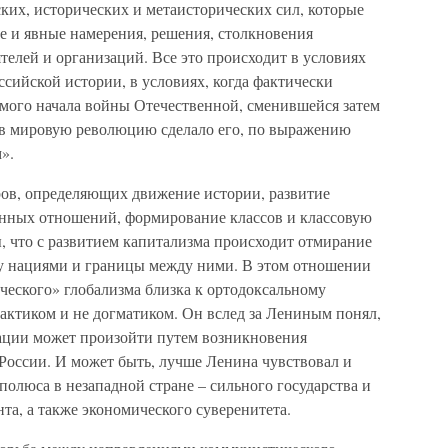
ких, исторических и метаисторических сил, которые
е и явные намерения, решения, столкновения
телей и организаций. Все это происходит в условиях
ссийской истории, в условиях, когда фактически
амого начала войны Отечественной, сменившейся затем
 в мировую революцию сделало его, по выражению
».
ров, определяющих движение истории, развитие
енных отношений, формирование классов и классовую
, что с развитием капитализма происходит отмирание
ду нациями и границы между ними. В этом отношении
ческого» глобализма близка к ортодоксальному
актиком и не догматиком. Он вслед за Лениным понял,
ации может произойти путем возникновения
России. И может быть, лучше Ленина чувствовал и
полюса в незападной стране – сильного государства и
та, а также экономического суверенитета.