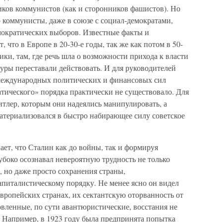
иков коммунистов (как и сторонников фашистов). Но
то коммунисты, даже в союзе с социал-демократами,
емократических выборов. Известные факты и
что в Европе в 20-30-е годы, так же как потом в 50-
ики, там, где речь шла о возможности прихода к власти
уры переставали действовать. И для руководителей
международных политических и финансовых сил
тического» порядка практически не существовало. Для
итлер, которым они надеялись манипулировать, а
атериализовался в быстро набирающее силу советское
ает, что Сталин как до войны, так и формируя
убоко осознавал невероятную трудность не только
, но даже просто сохранения страны,
питалистическому порядку. Не менее ясно он видел
вропейских странах, их сектантскую оторванность от
вленные, по сути авантюристические, восстания не
. Например, в 1923 году была предпринята попытка