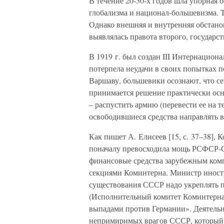
В течение 20-30-х годов шла упорная
глобализма и национал-большевизма. Т
Однако внешняя и внутренняя обстанов
выявлялась правота второго, государс
В 1919 г. был создан III Интернациона
потерпела неудачи в своих попытках п
Варшаву, большевики осознают, что се
принимается решение практически ос
– распустить армию (перевести ее на
освободившиеся средства направлять 
Как пишет А. Елисеев [15, с. 37–38],
поначалу превосходила мощь РСФСР-С
финансовые средства зарубежным компа
секциями Коминтерна. Министр иностр
существования СССР надо укреплять 
(Исполнительный комитет Коминтерна)
выпадами против Германии». Деятельн
непримиримых врагов СССР, который