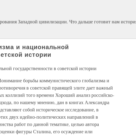
ования Западной цивилизации. Что дальше готовит нам истори
лизма и национальной
ветской истории
альной государственности в советской истории
онимание борьбы коммунистического глобализма и
ротиворечия в советской правящей элите дает важный
х коллизий того времени Хороший анализ российско-
одхода, по нашему мнению, дан в книгах Александра
редставляют собой историческое исследование, в
этих двух идейно-политических направлений в
нства работ по данной тематике, целью автора
 оценки фигуры Сталина, его осуждение или