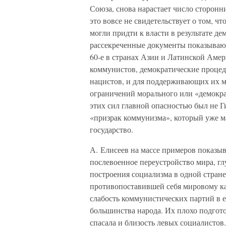
Союза, снова нарастает число сторонн
это вовсе не свидетельствует о том, ч
могли придти к власти в результате д
рассекреченные документы показывают, 
60-е в странах Азии и Латинской Амер
коммунистов, демократические процед
нацистов, и для поддерживающих их 
ограничений морального или «демокра
этих сил главной опасностью был не Г
«призрак коммунизма», который уже м
государство.
А. Елисеев на массе примеров показыв
послевоенное переустройство мира, гл
построения социализма в одной стране
противопоставившей себя мировому ка
слабость коммунистических партий в е
большинства народа. Их плохо подгото
спасала и близость левых социалистов