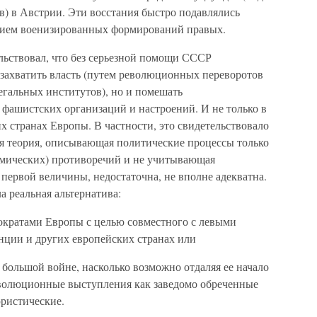
в) в Австрии. Эти восстания быстро подавлялись
тием военизированных формирований правых.
ельствовал, что без серьезной помощи СССР
 захватить власть (путем революционных переворотов
егальных институтов), но и помешать
фашистских организаций и настроений. И не только в
их странах Европы. В частности, это свидетельствовало
ая теория, описывающая политические процессы только
омических) противоречий и не учитывающая
первой величины, недостаточна, не вполне адекватна.
 реальная альтернатива:
мократами Европы с целью совместного с левыми
нции и других европейских странах или
большой войне, насколько возможно отдаляя ее начало
революционные выступления как заведомо обреченные
юристические.