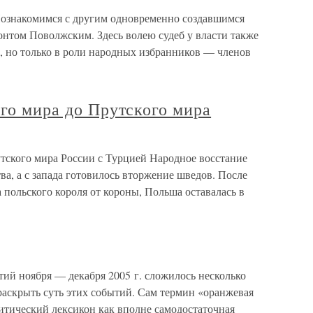
Познакомимся с другим одновременно создавшимся
том Поволжским. Здесь волею судеб у власти также
 но только в роли народных избранников — членов
ого мира до Прутского мира
утского мира России с Турцией Народное восстание
ва, а с запада готовилось вторжение шведов. После
 польского короля от короны, Польша оставалась в
тий ноября — декабря 2005 г. сложилось несколько
раскрыть суть этих событий. Сам термин «оранжевая
тический лексикон как вполне самодостаточная