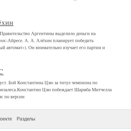
ёхин
 Правительство Аргентины выделило деньги на
нос-Айресе. А. А. Алёхин планирует победить
й автомат»). Он внимательно изучает его партии и
C
уст. Бой Константина Цзю за титул чемпиона по
онзалеса.Константин Цзю побеждает Шармба Митчелла
яс по версии
оекте
Разделы