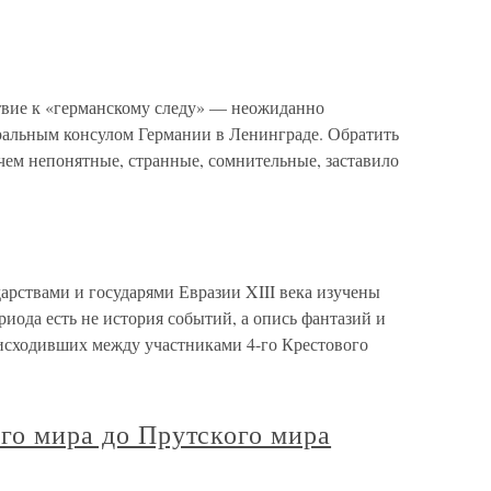
твие к «германскому следу» — неожиданно
ральным консулом Германии в Ленинграде. Обратить
чем непонятные, странные, сомнительные, заставило
рствами и государями Евразии XIII века изучены
риода есть не история событий, а опись фантазий и
исходивших между участниками 4-го Крестового
ого мира до Прутского мира