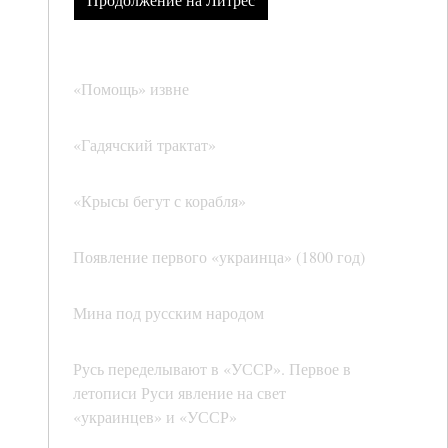
«Помощь» извне
«Гадячский трактат»
«Крысы бегут с корабля»
Появление первого «украинца» (1800 год)
Мина под русским народом
Русь переделывают в «УССР». Первое в
летописи Руси явление на свет
«украинцев» и «УССР»