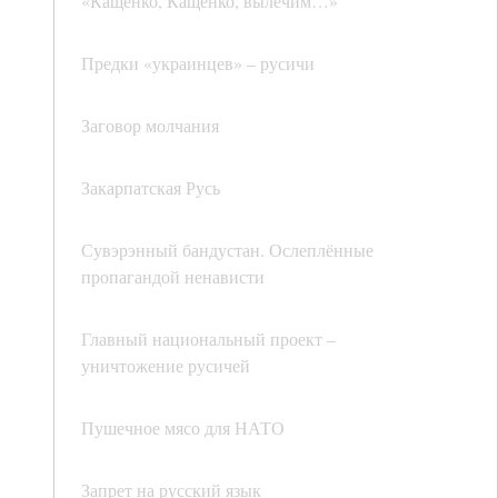
«Кащенко, Кащенко, вылечим…»
Предки «украинцев» – русичи
Заговор молчания
Закарпатская Русь
Сувэрэнный бандустан. Ослеплённые
пропагандой ненависти
Главный национальный проект –
уничтожение русичей
Пушечное мясо для НАТО
Запрет на русский язык