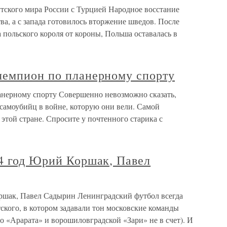
утского мира России с Турцией Народное восстание
ва, а с запада готовилось вторжение шведов. После
 польского короля от короны, Польша оставалась в
чемпион по планерному спорту
анерному спорту Совершенно невозможно сказать,
самоубийц в войне, которую они вели. Самой
этой стране. Спросите у почтенного старика с
84 год Юрий Коршак, Павел
ршак, Павел Садырин Ленинградский футбол всегда
ского, в котором задавали тон московские команды
 «Арарата» и ворошиловградской «Зари» не в счет). И