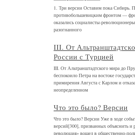
1. Три версии Оставим пока Сибирь. 
противобольшевицким фронтом — фрон
оказались социалисты-революционеры,
разогнанного
III. От Альтранштадтск
России с Турцией
III. От Альтранштадтского мира до Пр
беспокоило Петра на востоке государст
примирения Августа с Карлом и отказа
неопределенном
Что это было? Версии
Что это было? Версии Уже в ходе собы
версий[300], призванных объяснить и 
революция» вошел в общественно-поли