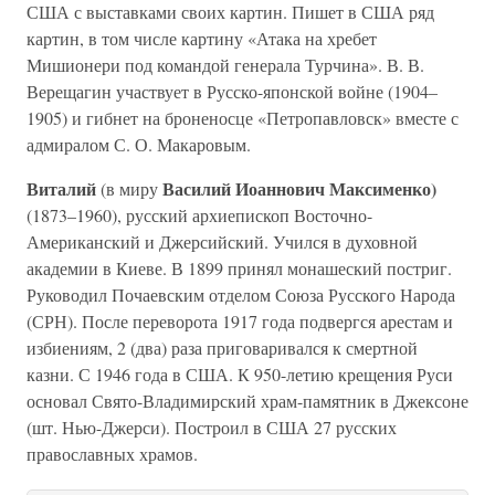
США с выставками своих картин. Пишет в США ряд
картин, в том числе картину «Атака на хребет
Мишионери под командой генерала Турчина». В. В.
Верещагин участвует в Русско-японской войне (1904–
1905) и гибнет на броненосце «Петропавловск» вместе с
адмиралом С. О. Макаровым.
Виталий
Василий Иоаннович Максименко)
(в миру
(1873–1960), русский архиепископ Восточно-
Американский и Джерсийский. Учился в духовной
академии в Киеве. В 1899 принял монашеский постриг.
Руководил Почаевским отделом Союза Русского Народа
(СРН). После переворота 1917 года подвергся арестам и
избиениям, 2 (два) раза приговаривался к смертной
казни. С 1946 года в США. К 950-летию крещения Руси
основал Свято-Владимирский храм-памятник в Джексоне
(шт. Нью-Джерси). Построил в США 27 русских
православных храмов.