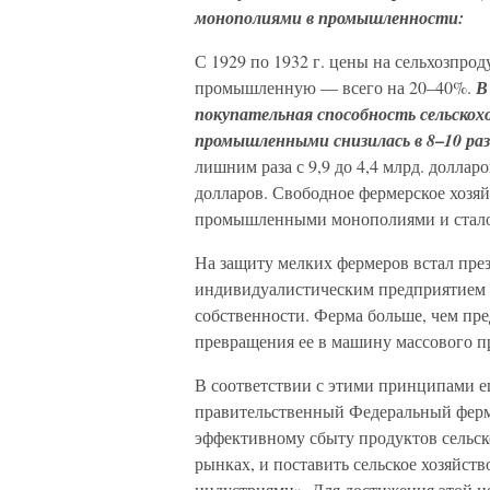
монополиями в промышленности:
С 1929 по 1932 г. цены на сельхозпроду
промышленную — всего на 20–40%.
В
покупательная способность сельскох
–
промышленными снизилась в 8
10 раз
лишним раза с 9,9 до 4,4 млрд. доллар
долларов. Свободное фермерское хозяй
промышленными монополиями и стало 
На защиту мелких фермеров встал през
индивидуалистическим предприятием 
собственности. Ферма больше, чем пр
превращения ее в машину массового п
В соответствии с этими принципами ещ
правительственный Федеральный ферме
эффективному сбыту продуктов сельско
рынках, и поставить сельское хозяйст
индустриями». Для достижения этой це