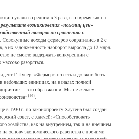
кцию упали в среднем в 3 раза, в то время как на
 результате возникновения «ножниц цен»
озяйственный товаров по сравнению с
.
Совокупные доходы фермеров сократились в 2 с
ов, а их задолженность наоборот выросла до 12 млрд.
ство не смогло выдержать конкуренции с
массово разоряться.
идент Г. Гувер: «Фермерство есть и должно быть
в небольших единицах, на началах полной
едприятие — это образ жизни. Мы не желаем
{49}
роизводства»
.
е в 1930 г. по законопроекту Хаугена был создан
рский совет, с задачей: «Способствовать
го хозяйства, как на внутреннем, так и на внешнем
во на основу экономического равенства с прочими
ли предполагалось: ввести контроль за торговлей