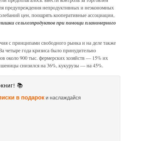
для предупреждения непродуктивных и неэкономных
колебаний цен, поощрять кооперативные ассоциации,
лишки сельхозпродуктов при помощи планомерного
ечия с принципами свободного рынка и на деле также
За четыре года кризиса было принудительно
гов около 900 тыс. фермерских хозяйств — 15% их
р пшеницы снизился на 36%, кукурузы — на 45%.
книг! 📚
писки в подарок
и наслаждайся