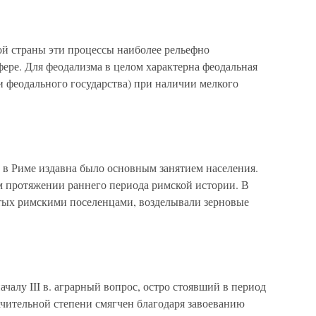
ой страны эти процессы наиболее рельефно
фере. Для феодализма в целом характерна феодальная
и феодального государства) при наличии мелкого
о в Риме издавна было основным занятием населе­ния.
м протяжении раннего периода римской истории. В
ятых римскими поселенцами, возделывали зерновые
ачалу III в. аграрный вопрос, остро стоявший в пе­риод
ачительной степени смягчен благодаря завоеванию