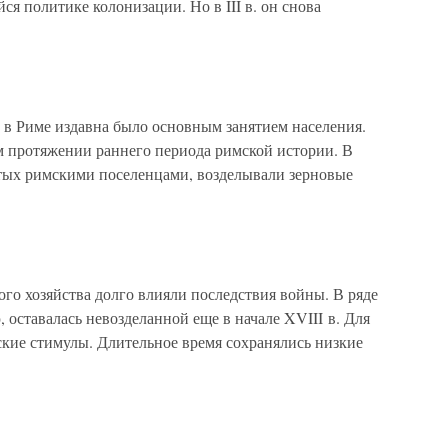
я политике колонизации. Но в III в. он снова
о в Риме издавна было основным занятием населе­ния.
м протяжении раннего периода римской истории. В
ятых римскими поселенцами, возделывали зерновые
ого хозяйства долго влияли последствия войны. В ряде
 оставалась невозделанной еще в начале XVIII в. Для
ские стимулы. Длительное время сохранялись низкие