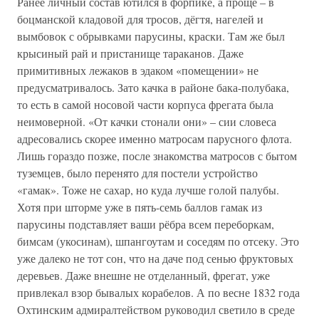
Ранее личный состав ютился в форпике, а проще – в
боцманской кладовой для тросов, дёгтя, нагелей и
вымбовок с обрывками парусины, краски. Там же был
крысиный рай и пристанище тараканов. Даже
примитивных лежаков в эдаком «помещении» не
предусматривалось. Зато качка в районе бака-полубака,
то есть в самой носовой части корпуса фрегата была
неимоверной. «От качки стонали они» – сии словеса
адресовались скорее именно матросам парусного флота.
Лишь гораздо позже, после знакомства матросов с бытом
туземцев, было перенято для постели устройство
«гамак». Тоже не сахар, но куда лучше голой палубы.
Хотя при шторме уже в пять-семь баллов гамак из
парусины подставляет ваши рёбра всем переборкам,
бимсам (укосинам), шпангоутам и соседям по отсеку. Это
уже далеко не тот сон, что на даче под сенью фруктовых
деревьев. Даже внешне не отделанный, фрегат, уже
привлекал взор бывалых корабелов. А по весне 1832 года
Охтинским адмиралтейством руководил светило в среде