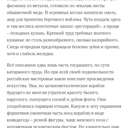
фасонину из металла, готовили по лекалам листы
обшивочной меди. В огромных котлах кипятили смолу,
жир для пропитки бортового войлока. Чуть поодаль здесь
и там неслись аппетитные запахи «рестораций», а проще
– походных кухонь. Крепкий труд требовал знатного
кушанья: не столь разнообразного, сколько калорийного.
Снедь огородная предотвращала болезни зубов и прочие,
хотя и слабила желудки.
Всё описанное едва лишь часть тогдашнего, по сути
каторжного труда. Но при всей своей подневольности
российские мастеровые ваяли поистине произведения
искусства. Увы, но цельнометаллические корабли
будущего во многом утратили красоту былого,
парусного, пахнущего сосной и дубом флота. Они
уподоблялись парящим птицам. Канули в лету украшения
форштевня (оконечная часть носа корабля) в виде
княвдигеда – резной фигуры, чаще женского пола с
непомерным человеческим бюстом. Но удивительно нам,