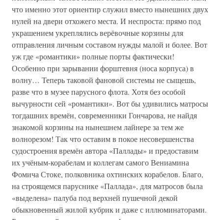
что именно этот ориентир служил вместо нынешних двух
нулей на двери отхожего места. И неспроста: прямо под
украшением укреплялись верёвочные корзины для
отправления личным составом нужды малой и более. Вот
уж где «романтики» полные порты фактически!
Особенно при зарывании форштевня (носа корпуса) в
волну… Теперь таковой фановой системы не сыщешь,
разве что в музее парусного флота. Хотя без особой
вычурности сей «романтики». Вот бы удивились матросы
тогдашних времён, современники Гончарова, не найдя
знакомой корзины на нынешнем лайнере за тем же
волнорезом! Так что оставим в покое несовершенства
судостроения времён автора «Паллады» и предоставим
их учёным-корабелам и коллегам самого Вениамина
Фомича Стоке, полковника охтинских корабелов. Благо,
на строящемся паруснике «Паллада», для матросов была
«выделена» палуба под верхней пушечной декой
обыкновенный жилой кубрик и даже с иллюминаторами.