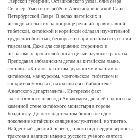
Тверской губернии, Осташковского уезда, близ озера
Селигер. Умер и погребён в Александроневской Санкт-
Петербургской Лавре. В делах житейских и
исследовательских на поприще религий православной,
тибетской, китайской и корейской обладал изумительной
трудоспособностью, бескорыстен при полном отсутствии
тщеславия. Даже для совершенно сторонних и
незнакомых просителей писал целые научные трактаты.
Преподавал албазинским детям на китайском языке,
составил «Каталог к книгам, рукописям и картам на
китайском, манжурском, монгольском, тибетском и
санкритском языках, находящихся в библиотеке
Азиатского департамента». Интересен факт
эксклюзивного перевода Аввакумом древней надписи на
каменной стене китайского монастыря в городе
Боадиньфу. До него над текстом бились не одно
поколение китайских священнослужителей, но тщетно.
Найденный древний перевод только подтвердил верность
трактовки надписи именно русского учёного святого