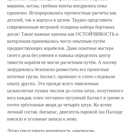
машины, котлы, гребные винты внедрялись пока
единично. Игнорировались прочностные расчеты как
деталей, так и корпуса в целом. Трудно представить
современникам метровой толщины набора бортовых
досок! Такие важные каноны как ОСТОЙЧИВОСТЬ и
ватерлиния принимались чисто опытным путём
предшествующих корабелов. Даже опытные мастера
своего дела без умения и навыка определить центр
тяжести корабля не могли расчетным путём. А посему
затруднялись безопасно разместить все проектные
штатные грузы, балласт, провиант и слепо следовали
опыту других. Это прежде всего тяжеленные
цельнолитые пушки числом до сотни штук, полутонного
веса каждая, плюс песчанно-чугунный балласт в трюме и
почти трёхтонные якоря до четырёх штук. Ко всему
личный состав, боезапас, двигатель паровой (на Палладе
имелся) и угольные запасы к нему.
Легко представить вероятность «оверкиля»