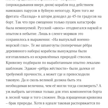
(опрокидывания вверх дном) корабля под действием
намокших парусов в буйную непогоду. Крен того же
фрегата «Паллада» в шторм доходил до 45-ти градусов на
борт. Так что при смещении только пушек катастрофа
была неминуемой. Русский «авось» отодвигался наукой и
опытом в небытие. Лишь в сленге моряков это
сохранилось в выражении: «На выпуклый военно-
морской глаз». Те же шпангоуты (поперечные рёбра
деревянного набора) корабелы вынуждены были
изготавливать из искривлённых природой стволов.
Кривизну подбирали по выработанным опытно лекалам-
шаблонам. Эдакие «рёбра жёсткости» были далеки от
требуемой прочности, а может где и превосходили
таковую. Да и сколь великой должна быть эта
необходимая величина, чем её могли тогда соизмерить? А
уж выбрать заготовки только для этих компонентов борта
в лесной чаще и того сложнее. Ведь взращенная кривизна
– брак природы. Хотя в идеале таковая распоряжается по