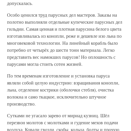
допускалась.
Особо ценился труд парусных дел мастеров. Заказы на
полотно выполняли отдельные купеческие парусных дел
гильдии. Самая ценная и плотная парусина белого цвета
изготавливалась из конопли, реже и дешевле изо льна по
многовековой технологии. На линейный корабль было
потребно от четырёх до шести тонн материала. Легко
представить вес намокших парусов! Но оплошность с
парусами могла стоить сотен жизней.
По тем временам изготовление и установка паруса
являли собой целую индустрию: взращивания конопли,
льна, отделение кострики (оболочки стебля), очистка
волокна и само ткацкое, исключительно штучное
производство.
Сутками не угасало зарево от мириад кузниц. Шёл
перезвон молотов с молотками и гудение мехов подачи
воздуха. Ковали гвозди, скобы, кольца, болты и прочую