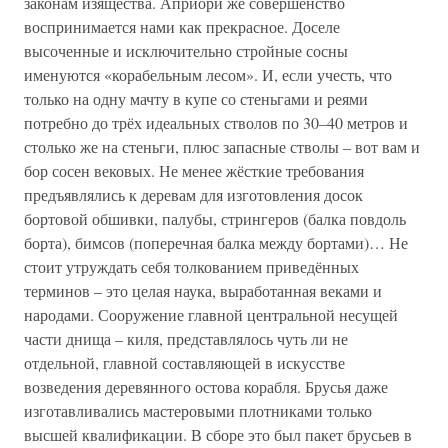
законам изящества. Априори же совершенство
воспринимается нами как прекрасное. Доселе
высоченные и исключительно стройные сосны
именуются «корабельным лесом». И, если учесть, что
только на одну мачту в купе со стеньгами и реями
потребно до трёх идеальных стволов по 30–40 метров и
столько же на стеньги, плюс запасные стволы – вот вам и
бор сосен вековых. Не менее жёсткие требования
предъявлялись к деревам для изготовления досок
бортовой обшивки, палубы, стрингеров (балка повдоль
борта), бимсов (поперечная балка между бортами)… Не
стоит утруждать себя толкованием приведённых
терминов – это целая наука, выработанная веками и
народами. Сооружение главной центральной несущей
части днища – киля, представлялось чуть ли не
отдельной, главной составляющей в искусстве
возведения деревянного остова корабля. Брусья даже
изготавливались мастеровыми плотниками только
высшей квалификации. В сборе это был пакет брусьев в