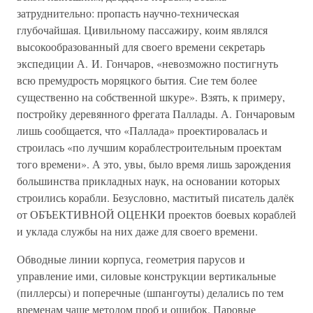
затруднительно: пропасть научно-техническая
глубочайшая. Цивильному пассажиру, коим являлся
высокообразованный для своего времени секретарь
экспедиции А. И. Гончаров, «невозможно постигнуть
всю премудрость моряцкого бытия. Сие тем более
существенно на собственной шкуре». Взять, к примеру,
постройку деревянного фрегата Паллады. А. Гончаровым
лишь сообщается, что «Паллада» проектировалась и
строилась «по лучшим кораблестроительным проектам
того времени». А это, увы, было время лишь зарождения
большинства прикладных наук, на основании которых
строились корабли. Безусловно, маститый писатель далёк
от ОБЪЕКТИВНОЙ ОЦЕНКИ проектов боевых кораблей
и уклада службы на них даже для своего времени.
Обводные линии корпуса, геометрия парусов и
управление ими, силовые конструкции вертикальные
(пиллерсы) и поперечные (шпангоуты) делались по тем
временам чаще методом проб и ошибок. Паровые