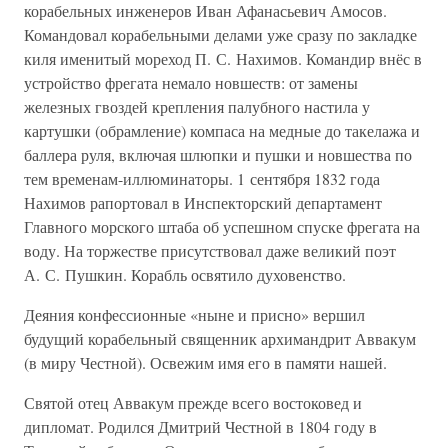
корабельных инженеров Иван Афанасьевич Амосов.
Командовал корабельными делами уже сразу по закладке
киля именитый мореход П. С. Нахимов. Командир внёс в
устройство фрегата немало новшеств: от замены
железных гвоздей крепления палубного настила у
картушки (обрамление) компаса на медные до такелажа и
баллера руля, включая шлюпки и пушки и новшества по
тем временам-иллюминаторы. 1 сентября 1832 года
Нахимов рапортовал в Инспекторский департамент
Главного морского штаба об успешном спуске фрегата на
воду. На торжестве присутствовал даже великий поэт
А. С. Пушкин. Корабль освятило духовенство.
Деяния конфессионные «ныне и присно» вершил
будущий корабельный священник архимандрит Аввакум
(в миру Честной). Освежим имя его в памяти нашей.
Святой отец Аввакум прежде всего востоковед и
дипломат. Родился Дмитрий Честной в 1804 году в