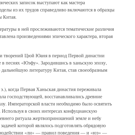
фических записок выступают как мастера
зделы из их трудов справедливо включаются в образцы
ы Китая.
тературы в ней прослеживаются тематические различия
тавлена произведениями эпического характера, вторая
и творений Цюй Юаня в период Первой династии
е в песнях «Юэфу». Зародившись в ханьскую эпоху,
 дальнейшую литературу Китая, став своеобразным
 э.), когда Первая Ханьская династия переживала
тала господствующей, восстанавливались древние
оу. Императорской власти необходимо было освятить
. Используя в своих интересах конфуцианскую
ревнего ритуала жертвоприношений земле и небу
задачей которой являлось подготовлять обрядовую
модействии «ли» — правил поведения — и «юэ» —