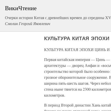
ВикиЧтение
Очерки истории Китая с древнейших времен до середины XVI
Смолин Георгий Яковлевич
КУЛЬТУРА КИТАЯ ЭПОХИ
КУЛЬТУРА КИТАЯ ЭПОХИ ЦИНЬ И
Первая китайская империя — Цинь — 
архитектуры — дворец Анфан и «восьм
строительство которой было особенно
грозное оборонительное сооружение. 
ширина пять-шесть шагов. Через небо
стена ныне тянется на 2300 километров
километров.
В период Второй династии Хань китай
бумаги из смеси древесной коры, коно