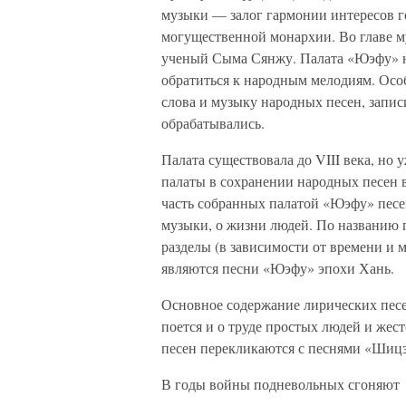
музыки — залог гармонии интересов го
могущественной монархии. Во главе 
ученый Сыма Сянжу. Палата «Юэфу» н
обратиться к народным мелодиям. Осо
слова и музыку народных песен, запис
обрабатывались.
Палата существовала до VIII века, но 
палаты в сохранении народных песен 
часть собранных палатой «Юэфу» песен
музыки, о жизни людей. По названию 
разделы (в зависимости от времени и
являются песни «Юэфу» эпохи Хань.
Основное содержание лирических песен
поется и о труде простых людей и жес
песен перекликаются с песнями «Шицзи
В годы войны подневольных сгоняют