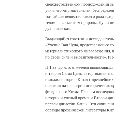
сверхъестественном происхождении зе
учил, что мир материален, беспределе
тончайшее вещество, своего рода эфир
телом — элементом природы. Души нет
дух человека».
Выдающийся советский исследователь 
«Учение Ван Чуна, представляющее со
материалистического мировоззрения, 
по своей силе и выразительности». И э
II–I вв. до н. э. отмечены выдающимс
и творил Сыма Цянь, автор знамениты
изложил историю Китая с древнейших 
положил начало серии исторических х
феодальнего Китая. Первым последова
историк и ученый времени Второй д
первой династии Хань». Эти сочинени
образцы прозаической литературы Кит