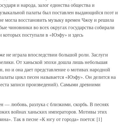
сударя и народа, залог единства общества и
музыкальной палаты был поставлен выдающийся поэт и
е могла восстановить музыку времен Чжоу и решила
бые чиновники во всех округах государства собирали
и которых поступали в «Юэфу» и здесь
уже не играла впоследствии большой роли. Заслуги
велики. От ханьской эпохи дошла лишь небольшая
, но и она дает представление о мотивах народной
палаты цикл песен называется «Юэфу». Он делится на
 места записи произведений). Самыми древними
 — любовь, разлука с близкими, скорбь. В песнях
токих войнах ханьских императоров. Мотивы этих
на». Так в песне «К югу от города» поется: [1]