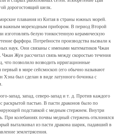
гой дорогостоящий шелк.
е морские плавания из Китая в страны южных морей.
ся важным мореходным прибором. В период Второй
ли изготовлять белую тонкостенную керамическую
етение фарфора. Потребности производства вызвали к
ных наук. Они связаны с именами математиков Чжан
). Чжан Жун рассчитал связь между скоростью течения
ц, что позволило возводить ирригационные
л первый в мире сейсмоскоп (его обычно называют
н Хэна был сделан в виде латунного бочонка с
и.
о-запад, запад, северо-запад и т. д. Против каждого
 с раскрытой пастью. В пасти драконов было по
рирующей подставкой с медным стержнем. Внутри
ь. При колебаниях почвы медный стержень отклонялся
орый выталкивал из пасти дракона шарик, падавший в
авление землетрясения.