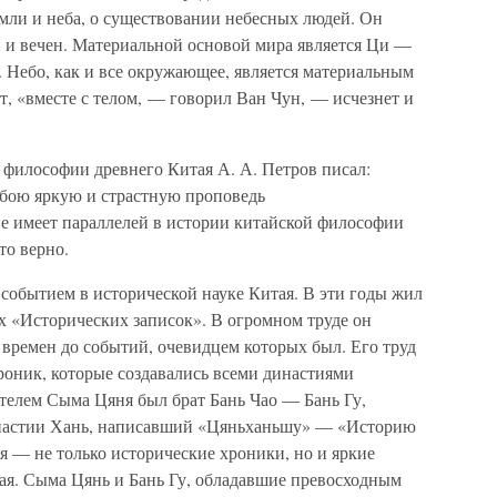
мли и неба, о существовании небесных людей. Он
н и вечен. Материальной основой мира является Ци —
. Небо, как и все окружающее, является материальным
, «вместе с телом, — говорил Ван Чун, — исчезнет и
философии древнего Китая А. А. Петров писал:
бою яркую и страстную проповедь
не имеет параллелей в истории китайской философии
то верно.
я событием в исторической науке Китая. В эти годы жил
х «Исторических записок». В огромном труде он
времен до событий, очевидцем которых был. Его труд
роник, которые создавались всеми династиями
телем Сыма Цяня был брат Бань Чао — Бань Гу,
инастии Хань, написавший «Цяньханьшу» — «Историю
я — не только исторические хроники, но и яркие
ая. Сыма Цянь и Бань Гу, обладавшие превосходным