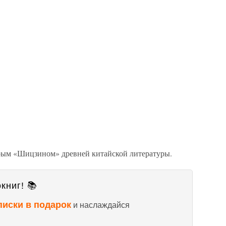
рым «Шицзином» древней китайской литературы.
книг! 📚
писки в подарок
и наслаждайся