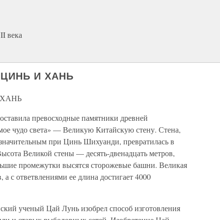
I века
 ЦИНЬ И ХАНЬ
 ХАНЬ
оставила превосходные памятники древней
ое чудо света» — Великую Китайскую стену. Стена,
 значительным при Цинь Шихуанди, превратилась в
Высота Великой стены — десять-двенадцать метров,
льшие промежутки высятся сторожевые башни. Великая
, а с ответвлениями ее длина достигает 4000
ский ученый Цай Лунь изобрел способ изготовления
пли и старых рыболовных сетей. Изобретение Цай