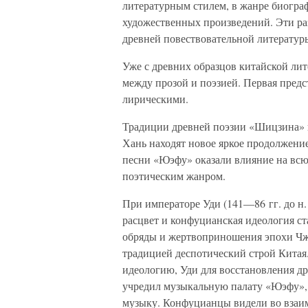
литературным стилем, в жанре биогра
художественных произведений. Эти ра
древней повествовательной литератур
Уже с древних образцов китайской ли
между прозой и поэзией. Первая предс
лирическими.
Традиции древней поэзии «Шицзина» 
Хань находят новое яркое продолжени
песни «Юэфу» оказали влияние на всю
поэтическим жанром.
При императоре Уди (141—86 гг. до н.
расцвет и конфуцианская идеология с
обряды и жертвоприношения эпохи Чж
традицией деспотический строй Китая
идеологию, Уди для восстановления д
учредил музыкальную палату «Юэфу», 
музыку. Конфуцианцы видели во взаи