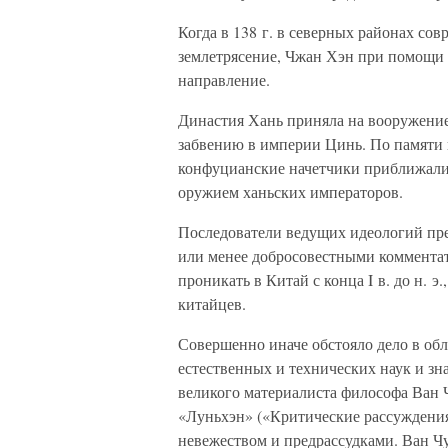
Когда в 138 г. в северных районах с
землетрясение, Чжан Хэн при помощи э
направление.
Династия Хань приняла на вооружение
забвению в империи Цинь. По памяти 
конфуцианские начетчики приближалис
оружием ханьских императоров.
Последователи ведущих идеологий преж
или менее добросовестными коммента
проникать в Китай с конца I в. до н. э
китайцев.
Совершенно иначе обстояло дело в об
естественных и технических наук и 
великого материалиста философа Ван Ч
«Луньхэн» («Критические рассуждения»
невежеством и предрассудками. Ван Ч