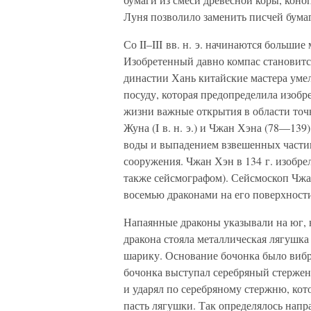
Луня позволило заменить писчей бума
Со II–III вв. н. э. начинаются больши
Изобретенный давно компас становит
династии Хань китайские мастера уме
посуду, которая предопределила изобр
жизни важные открытия в области точ
Жуна (I в. н. э.) и Чжан Хэна (78—139
воды и выпадением взвешенных части
сооружения. Чжан Хэн в 134 г. изобре
также сейсмографом). Сейсмоскоп Чжа
восемью драконами на его поверхност
Напаянные драконы указывали на юг, юг
дракона стояла металлическая лягушка
шарику. Основание бочонка было виб
бочонка выступал серебряный стержен
и ударял по серебряному стержню, кот
пасть лягушки. Так определялось напр