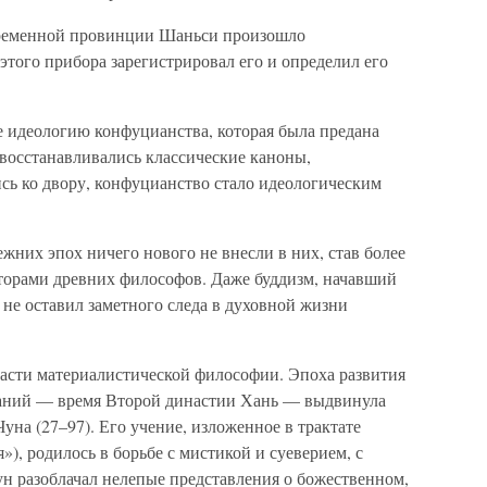
овременной провинции Шаньси произошло
того прибора зарегистрировал его и определил его
 идеологию конфуцианства, которая была предана
восстанавливались классические каноны,
ь ко двору, конфуцианство стало идеологическим
них эпох ничего нового не внесли в них, став более
торами древних философов. Даже буддизм, начавший
., не оставил заметного следа в духовной жизни
ласти материалистической философии. Эпоха развития
знаний — время Второй династии Хань — выдвинула
уна (27–97). Его учение, изложенное в трактате
), родилось в борьбе с мистикой и суеверием, с
ун разоблачал нелепые представления о божественном,