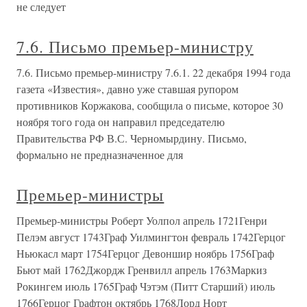
не следует
7.6. Письмо премьер-министру
7.6. Письмо премьер-министру 7.6.1. 22 декабря 1994 года
газета «Известия», давно уже ставшая рупором
противников Коржакова, сообщила о письме, которое 30
ноября того года он направил председателю
Правительства РФ В.С. Черномырдину. Письмо,
формально не предназначенное для
Премьер-министры
Премьер-министры Роберт Уолпол апрель 1721Генри
Пелэм август 1743Граф Уилмингтон февраль 1742Герцог
Ньюкасл март 1754Герцог Девоншир ноябрь 1756Граф
Бьют май 1762Джордж Гренвилл апрель 1763Маркиз
Рокингем июль 1765Граф Чэтэм (Питт Старший) июль
1766Герцог Графтон октябрь 1768Лорд Норт