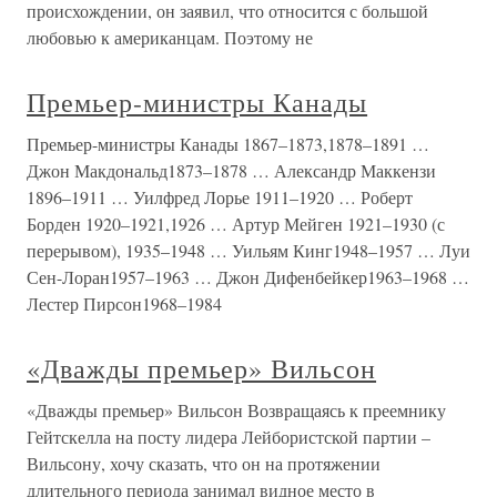
происхождении, он заявил, что относится с большой
любовью к американцам. Поэтому не
Премьер-министры Канады
Премьер-министры Канады 1867–1873,1878–1891 …
Джон Макдональд1873–1878 … Александр Маккензи
1896–1911 … Уилфред Лорье 1911–1920 … Роберт
Борден 1920–1921,1926 … Артур Мейген 1921–1930 (с
перерывом), 1935–1948 … Уильям Кинг1948–1957 … Луи
Сен-Лоран1957–1963 … Джон Дифенбейкер1963–1968 …
Лестер Пирсон1968–1984
«Дважды премьер» Вильсон
«Дважды премьер» Вильсон Возвращаясь к преемнику
Гейтскелла на посту лидера Лейбористской партии –
Вильсону, хочу сказать, что он на протяжении
длительного периода занимал видное место в