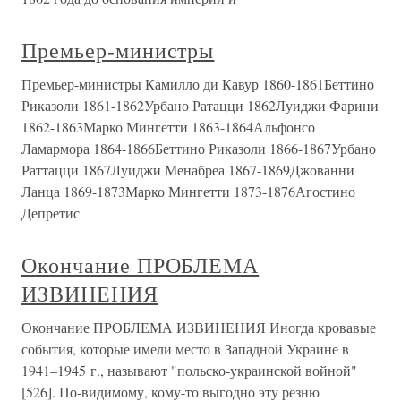
Премьер-министры
Премьер-министры Камилло ди Кавур 1860-1861Беттино
Риказоли 1861-1862Урбано Ратацци 1862Луиджи Фарини
1862-1863Марко Мингетти 1863-1864Альфонсо
Ламармора 1864-1866Беттино Риказоли 1866-1867Урбано
Раттацци 1867Луиджи Менабреа 1867-1869Джованни
Ланца 1869-1873Марко Мингетти 1873-1876Агостино
Депретис
Окончание ПРОБЛЕМА
ИЗВИНЕНИЯ
Окончание ПРОБЛЕМА ИЗВИНЕНИЯ Иногда кровавые
события, которые имели место в Западной Украине в
1941–1945 г., называют "польско-украинской войной"
[526]. По-видимому, кому-то выгодно эту резню