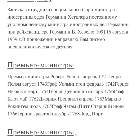
Записка сотрудника специального бюро министра
иностранных дел Германии Хетцлера постоянному
уполномоченному министра иностранных дел Германии
при рейхсканцлере Германии В. Хевелю[109] 16 августа
1939 г.В приложении направляю Вам письмо
внешнеполитического деятеля
Премьер-министры
Премьер-министры Роберт Уолпол апрель 1721Генри
Пелэм август 1743Граф Уилмингтон февраль 1742Герцог
Ньюкасл март 1754Герцог Девоншир ноябрь 1756Граф
Бьют май 1762Джордж Гренвилл апрель 1763Маркиз
Рокингем июль 1765Граф Чэтэм (Питт Старший) июль
1766Герцог Графтон октябрь 1768Лорд Норт
Премьер-министры,