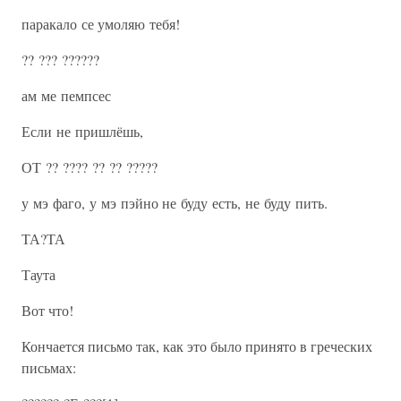
паракало се умоляю тебя!
?? ??? ??????
ам ме пемпсес
Если не пришлёшь,
ОТ ?? ???? ?? ?? ?????
у мэ фаго, у мэ пэйно не буду есть, не буду пить.
ТА?ТА
Таута
Вот что!
Кончается письмо так, как это было принято в греческих
письмах: