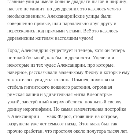
главные улицы имели больше двадцати шагов в ширину;
нас это не удивит, но для древних это казалось чем-то
необыкновенным. Александрийские улицы были
совершенно прямые, шли параллельно друг другу и
пересекались под прямыми углами. Всё это казалось
деревенским жителям настоящим чудом!
Город Александрия существует и теперь, хотя он теперь
не такой большой, как был в древности. Уцелели и
некоторые из тех чудес Александрии, про которые,
наверное, рассказывали маленькому Феону и которые ему
так хотелось увидеть: колонна Помпея, похожая на
стебель гигантского водяного растения, огромная
римская башня и удивительная «игла Клеопатры» —
узкий, заострённый кверху обелиск, покрытый сверху
донизу иероглифами. Но самая замечательная постройка
в Александрии — маяк Фарос, стоявший на острове,—
разрушена уже лет семьсот назад. Этот маяк был так
прочно сработан, что простоял около полутора тысяч лет.