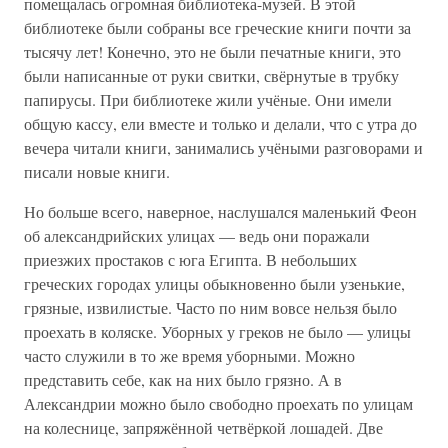
помещалась огромная библиотека-музей. В этой
библиотеке были собраны все греческие книги почти за
тысячу лет! Конечно, это не были печатные книги, это
были написанные от руки свитки, свёрнутые в трубку
папирусы. При библиотеке жили учёные. Они имели
общую кассу, ели вместе и только и делали, что с утра до
вечера читали книги, занимались учёными разговорами и
писали новые книги.
Но больше всего, наверное, наслушался маленький Феон
об александрийских улицах — ведь они поражали
приезжих простаков с юга Египта. В небольших
греческих городах улицы обыкновенно были узенькие,
грязные, извилистые. Часто по ним вовсе нельзя было
проехать в коляске. Уборных у греков не было — улицы
часто служили в то же время уборными. Можно
представить себе, как на них было грязно. А в
Александрии можно было свободно проехать по улицам
на колеснице, запряжённой четвёркой лошадей. Две