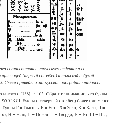
кого соответствия этрусского алфавита со
кириллицей (первый столбец) и польской азбукой
03. Слева приведена эт-русская надгробная надпись.
ланского [388], с. 103. Обратите внимание, что буквы
УССКИЕ буквы (четвертый столбец) более или менее
уквы Г = Глаголь, Е = Есть, S = Зело, К = Како, Л =
о), Н = Наш, П = Покой, Т = Твердо, У = Ут, Ш = Ша,
.