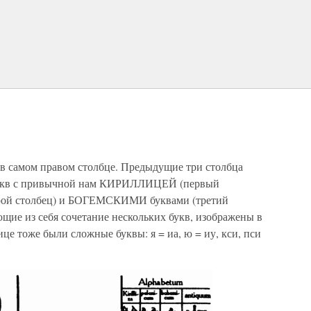
2 в самом правом столбце. Предыдущие три столбца
 букв с привычной нам КИРИЛЛИЦЕЙ (первый
рой столбец) и БОГЕМСКИМИ буквами (третий
щие из себя сочетание нескольких букв, изображены в
ице тоже были сложные буквы: я = иа, ю = иу, кси, пси