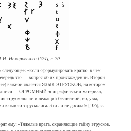
.И. Немировского [574], с. 70.
 следующее: «Если сформулировать кратко, в чем
ю очередь это — вопрос об их происхождении. Второй
 более) важной является ЯЗЫК ЭТРУСКОВ, на котором
надписи — ОГРОМНЫЙ эпиграфический материал,
ия этрускологии и лежащий бесценной, но, увы,
ждого этрусколога. Это ли не досада!» [106], с.
орят ему: «Тяжелые врата, охраняющие тайну этрусков,
туры, в оцепенении смотрящие в пустоту или