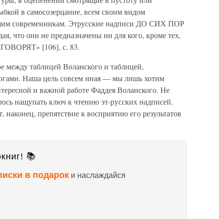
ыбкой в самосозерцание, всем своим видом
нашим современникам. Этрусские надписи ДО СИХ ПОР
что они не предназначены ни для кого, кроме тех,
ГОВОРЯТ» [106], с. 83.
ре между таблицей Воланского и таблицей,
огами. Наша цель совсем иная — мы лишь хотим
нтересной и важной работе Фаддея Воланского. Не
лось нащупать ключ к чтению эт-русских надписей.
 наконец, препятствие к восприятию его результатов
книг! 📚
писки в подарок
и наслаждайся