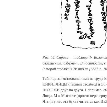
Рис. 62. Справа — таблица Ф. Воланс
славянскими азбуками. В частности, с 
(второй столбец). Взято из [388], с. 1
Таблица заимствована нами из труда Во
КИРИЛЛИЦЫ (первый столбец) и ЭТ-Р
ПОХОЖИ друг на друга. Например, см. б
Люди, М = Мыслете (просто перевернут
Ять (и у нас эта буква читается как ИЕ)