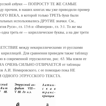
эт-русской азбуки — ПОПРОСТУ ТЕ ЖЕ САМЫЕ
прочим, в наших книгах мы уже приводили пример
ЕКА, в которой только ТРЕТЬ букв были
стальных использовались ДРУГИЕ значки. См.,
я Руси», гл. 13:6 и «Империя», гл. 3:1. То же мы
 одна треть ее — кириллические буквы, а на две трети
ЕТСТВИЕ между некириллическими эт-русскими
 кириллицей. Для сравнения приведем также таблицу
ую в современной этрускологии, рис. 63. Мы взяли ее
]. ОНА ОЧЕНЬ СИЛЬНО ОТЛИЧАЕТСЯ от таблицы
лов А.И. Немировского, с ее помощью пока НЕ
И ОДНОГО ЭТРУССКОГО ТЕКСТА.