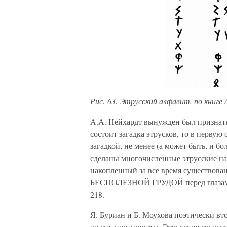
Рис. 63. Этрусский алфавит, по книге А
А.А. Нейхардт вынужден был признать
состоит загадка этрусков, то в перву
загадкой, не менее (а может быть, и
сделаны многочисленные этрусские 
накопленный за все время существован
БЕСПОЛЕЗНОЙ ГРУДОЙ перед глазами ка
218.
Я. Буриан и Б. Моухова поэтически вт
до сих пор закрыты. Этрусские скульп