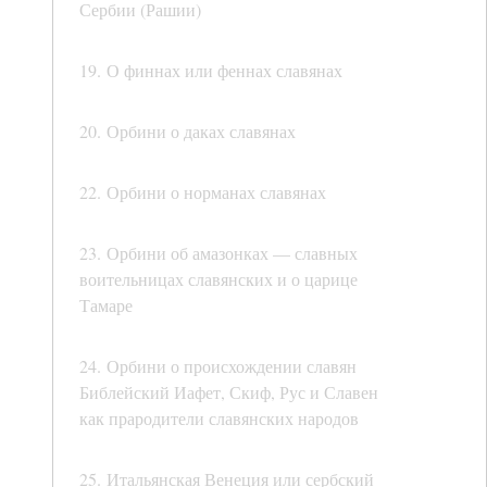
Сербии (Рашии)
19. О финнах или феннах славянах
20. Орбини о даках славянах
22. Орбини о норманах славянах
23. Орбини об амазонках — славных
воительницах славянских и о царице
Тамаре
24. Орбини о происхождении славян
Библейский Иафет, Скиф, Рус и Славен
как прародители славянских народов
25. Итальянская Венеция или сербский