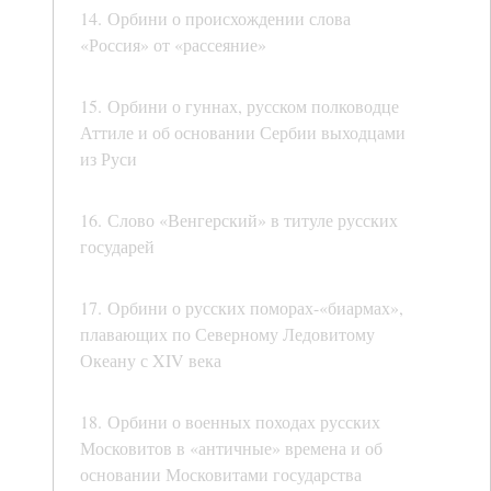
14. Орбини о происхождении слова
«Россия» от «рассеяние»
15. Орбини о гуннах, русском полководце
Аттиле и об основании Сербии выходцами
из Руси
16. Слово «Венгерский» в титуле русских
государей
17. Орбини о русских поморах-«биармах»,
плавающих по Северному Ледовитому
Океану с XIV века
18. Орбини о военных походах русских
Московитов в «античные» времена и об
основании Московитами государства