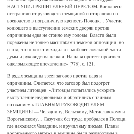
НАСТУПИЛ РЕШИТЕЛЬНЫЙ ПЕРЕЛОМ. Конюшего
отстранили от руководства земщиной и отправили на
воеводство в пограничную крепость Полоцк… Участие
конюшего в выступлении земских дворян против
опричнины едва не стоило ему головы. Власти были
поражены не только масштабами земской оппозиции, но
и тем, что протест исходил от наиболее лояльной части
думы и руководства церкви. На царя протест произвел
ошеломляющее впечатление» [776], с. 121.
В рядах земщины зреет заговор против царя и
опричнины. Считается, что заговор был подогрет
участием литовцев. «Литовцы попытались ускорить
выступление недовольных и обратились с тайным
воззванием к ГЛАВНЫМ РУКОВОДИТЕЛЯМ
ЗЕМЩИНЫ — Челяднину, Вельскому, Мстиславскому и
Воротынскому… Лазутчик без труда пробрался в Полоцк,
где находился Челяднин, и вручил ему письма. Планы
вооруженного мятежа в земщине были разработаны в