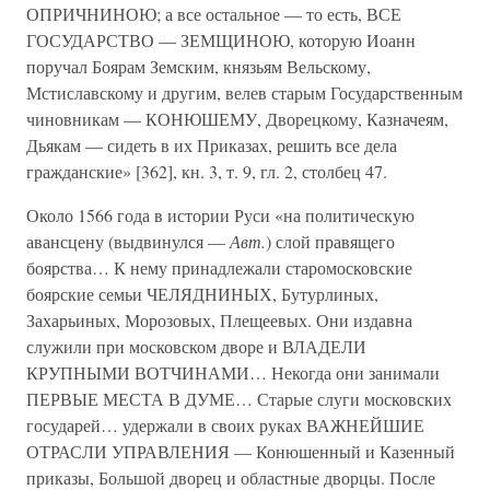
ОПРИЧНИНОЮ; а все остальное — то есть, ВСЕ
ГОСУДАРСТВО — ЗЕМЩИНОЮ, которую Иоанн
поручал Боярам Земским, князьям Вельскому,
Мстиславскому и другим, велев старым Государственным
чиновникам — КОНЮШЕМУ, Дворецкому, Казначеям,
Дьякам — сидеть в их Приказах, решить все дела
гражданские» [362], кн. 3, т. 9, гл. 2, столбец 47.
Около 1566 года в истории Руси «на политическую
авансцену (выдвинулся —
Авт.
) слой правящего
боярства… К нему принадлежали старомосковские
боярские семьи ЧЕЛЯДНИНЫХ, Бутурлиных,
Захарьиных, Морозовых, Плещеевых. Они издавна
служили при московском дворе и ВЛАДЕЛИ
КРУПНЫМИ ВОТЧИНАМИ… Некогда они занимали
ПЕРВЫЕ МЕСТА В ДУМЕ… Старые слуги московских
государей… удержали в своих руках ВАЖНЕЙШИЕ
ОТРАСЛИ УПРАВЛЕНИЯ — Конюшенный и Казенный
приказы, Большой дворец и областные дворцы. После