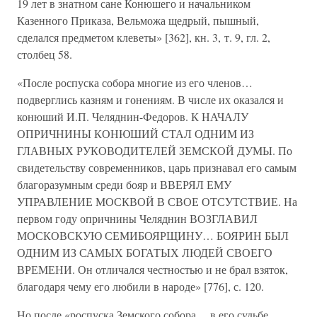
19 лет в знатном сане Конюшего и начальником
Казенного Приказа, Вельможа щедрый, пышный,
сделался предметом клеветы» [362], кн. 3, т. 9, гл. 2,
столбец 58.
«После роспуска собора многие из его членов…
подверглись казням и гонениям. В числе их оказался и
конюший И.П. Челяднин-Федоров. К НАЧАЛУ
ОПРИЧНИНЫ КОНЮШИЙ СТАЛ ОДНИМ ИЗ
ГЛАВНЫХ РУКОВОДИТЕЛЕЙ ЗЕМСКОЙ ДУМЫ. По
свидетельству современников, царь признавал его самым
благоразумным среди бояр и ВВЕРЯЛ ЕМУ
УПРАВЛЕНИЕ МОСКВОЙ В СВОЕ ОТСУТСТВИЕ. На
первом году опричнины Челяднин ВОЗГЛАВИЛ
МОСКОВСКУЮ СЕМИБОЯРЩИНУ… БОЯРИН БЫЛ
ОДНИМ ИЗ САМЫХ БОГАТЫХ ЛЮДЕЙ СВОЕГО
ВРЕМЕНИ. Он отличался честностью и не брал взяток,
благодаря чему его любили в народе» [776], с. 120.
Но после «роспуска Земского собора… в его судьбе