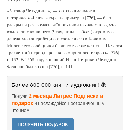
«Заговор Челяднина», — как его именуют в
исторической литературе, например, в [776], — был
раскрыт и разгромлен. «Опричники начали с того, что
взыскали с конюшего (Челяднина —
Авт.
) огромную
денежную контрибуцию и сослали его в Коломну.
Многие его сообщники были тотчас же казнены. Начался
трехлетний период кровавого опричного террора» [776],
с. 132. В 1568 году конюший Иван Петрович Челяднин-
Федоров был казнен [776], с. 141.
Более 800 000 книг и аудиокниг! 📚
2 месяца Литрес Подписки в
Получи
подарок
и наслаждайся неограниченным
чтением
ПОЛУЧИТЬ ПОДАРОК