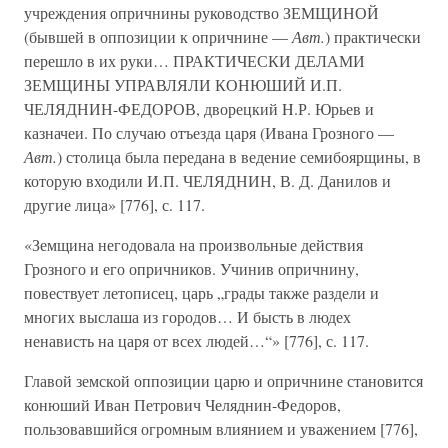
учреждения опричнины руководство ЗЕМЩИНОЙ
(бывшей в оппозиции к опричнине —
Авт.
) практически
перешло в их руки… ПРАКТИЧЕСКИ ДЕЛАМИ
ЗЕМЩИНЫ УПРАВЛЯЛИ КОНЮШИЙ И.П.
ЧЕЛЯДНИН-ФЕДОРОВ, дворецкий H.Р. Юрьев и
казначеи. По случаю отъезда царя (Ивана Грозного —
Авт.
) столица была передана в ведение семибоярщины, в
которую входили И.П. ЧЕЛЯДНИН, В. Д. Данилов и
другие лица» [776], с. 117.
«Земщина негодовала на произвольные действия
Грозного и его опричников. Учинив опричнину,
повествует летописец, царь „грады также раздели и
многих выслаша из городов… И бысть в людех
ненависть на царя от всех людей…“» [776], с. 117.
Главой земской оппозиции царю и опричнине становится
конюший Иван Петрович Челяднин-Федоров,
пользовавшийся огромным влиянием и уважением [776],