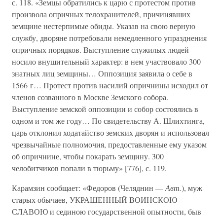
с. 118. «Земцы обратились к царю с протестом против
произвола опричных телохранителей, причинявших
земщине нестерпимые обиды. Указав на свою верную
службу, дворяне потребовали немедленного упразднения
опричных порядков. Выступление служилых людей
носило внушительный характер: в нем участвовало 300
знатных лиц земщины… Оппозиция заявила о себе в
1566 г… Протест против насилий опричнины исходил от
членов созванного в Москве Земского собора.
Выступление земской оппозиции и собор состоялись в
одном и том же году… По свидетельству А. Шлихтинга,
царь отклонил ходатайство земских дворян и использовал
чрезвычайные полномочия, предоставленные ему указом
об опричнине, чтобы покарать земщину. 300
челобитчиков попали в тюрьму» [776], с. 119.
Карамзин сообщает: «Федоров (Челяднин —
Авт.
), муж
старых обычаев, УКРАШЕННЫЙ ВОИНСКОЮ
СЛАВОЮ и сединою государственной опытности, быв