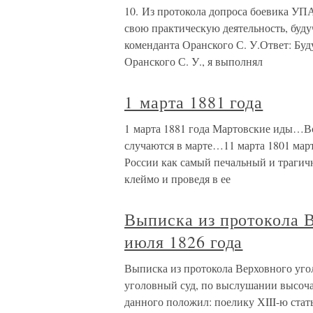
10. Из протокола допроса боевика УПА
свою практическую деятельность, буду
коменданта Оранского С. У.Ответ: Бу
Оранского С. У., я выполнял
1 марта 1881 года
1 марта 1881 года Мартовские иды…Все
случаются в марте…11 марта 1801 март
России как самый печальный и трагичн
клеймо и проведя в ее
Выписка из протокола В
июля 1826 года
Выписка из протокола Верховного уго
уголовный суд, по выслушании высочай
данного положил: поелику ХIII-ю стат