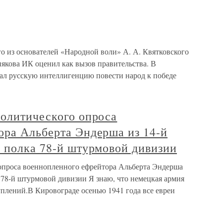
ого из основателей «Народной воли» А. А. Квятковского
якова ИК оценил как вызов правительства. В
ал русскую интеллигенцию повести народ к победе
политического опроса
ора Альберта Эндерша из 14-й
о полка 78-й штурмовой дивизии
опроса военнопленного ефрейтора Альберта Эндерша
 78-й штурмовой дивизии Я знаю, что немецкая армия
уплений.В Кировограде осенью 1941 года все евреи