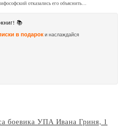
лифософский отказались его объяснить…
книг! 📚
писки в подарок
и наслаждайся
са боевика УПА Ивана Гриня, 1