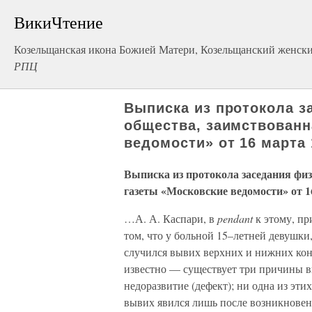
ВикиЧтение
Козельщанская икона Божией Матери, Козельщанский женск
РПЦ
Выписка из протокола з
общества, заимствованн
ведомости» от 16 марта 
Выписка из протокола заседания фи
газеты «Московские ведомости» от 1
…А. А. Каспари, в
pendant
к этому, пр
том, что у больной 15–летней девушки
случился вывих верхних и нижних кон
известно — существует три причины в
недоразвитие (дефект); ни одна из этих
вывих явился лишь после возникновени