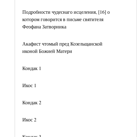
Подробности чудеснаго исцеления, [16] о
котором говорится в письме святителя
Феофана Затворника
Акафист чтомый пред Козельщанской
иконой Божией Матери
Кондак 1
Икос 1
Кондак 2
Икос 2
Кондак 3