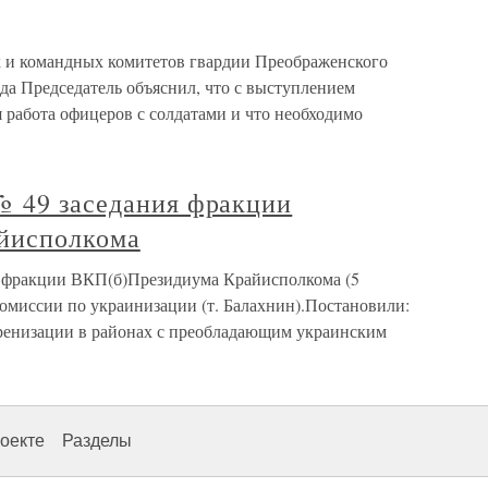
х и командных комитетов гвардии Преображенского
ода Председатель объяснил, что с выступлением
 работа офицеров с солдатами и что необходимо
№ 49 заседания фракции
йисполкома
я фракции ВКП(б)Президиума Крайисполкома (5
 комиссии по украинизации (т. Балахнин).Постановили:
оренизации в районах с преобладающим украинским
оекте
Разделы