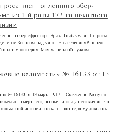
опроса военнопленного обер-
ма из 1-й роты 173-го пехотного
визии
ленного обер-ефрейтора Эриха Гойбаума из 1-й роты
й дивизии Зверства над мирным населениемВ апреле
работал там шофером. Моя машина обслуживала
ржевые ведомости» № 16133 от 13
ти» № 16133 от 13 марта 1917 г. Сожжение Распутина
обычайна смерть его, необычайно и уничтожение его
е кошмарной истории рассказывают те, кому довелось