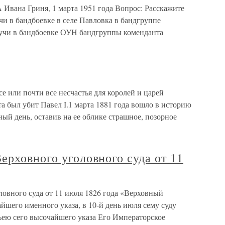
 Ивана Гриня, 1 марта 1951 года Вопрос: Расскажите
чи в бандбоевке в селе Павловка в бандгруппе
дучи в бандбоевке ОУН бандгруппы коменданта
 или почти все несчастья для королей и царей
а был убит Павел I.1 марта 1881 года вошло в историю
ый день, оставив на ее облике страшное, позорное
ерховного уголовного суда от 11
ловного суда от 11 июля 1826 года «Верховный
шего именного указа, в 10-й день июля сему суду
ьею сего высочайшего указа Его Императорское