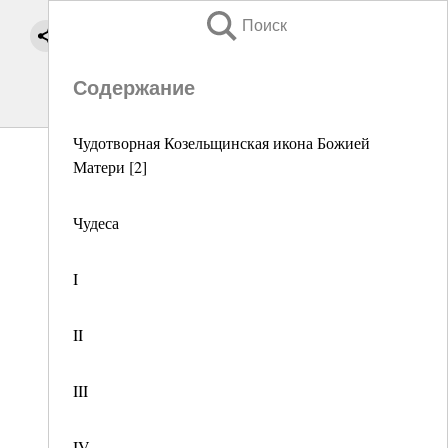
Поиск
Содержание
Чудотворная Козельщинская икона Божией
Матери [2]
Чудеса
I
II
III
IV