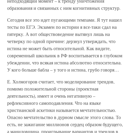
неподходящий момент – к тренду уничтожения
образования и связанных с ним когнитивных структур.
Сегодня все это идет пугающими темпами. Я тут нашел
тесты по ЕГЭ. Экзамен по истории я все-таки сдал на
пятерку. А вот обществоведение вытянул лишь на
четверку по одной причине: дерзнул утверждать, что
истина не может быть относительной. Как видите,
современный школьник в РФ воспитывается в глубоком
убеждении, что всякая истина абсолютно относительна.
У кого больше бабла – у того и истина, грубо говоря…
Е. Холмогоров считает, что моделирование трендов,
помимо положительной стороны (проектная
деятельность), имеет и очень негативную –
рефлексивного самоподавления. Что на языке
христианской аскетики называется мечтательностью.
Опасно мечтательство в дурном смысле этого слова. То
есть, не зажигание миллионов сердец образом будущего,
а маниловщина, проигрывание вариантов и трендов в