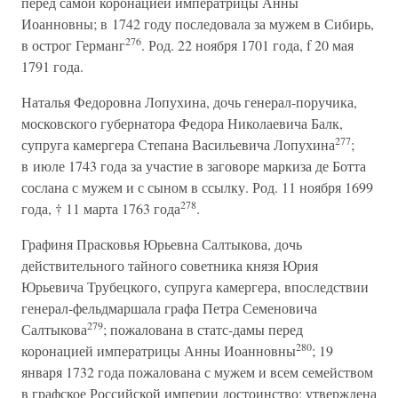
перед самой коронацией императрицы Анны
Иоанновны; в 1742 году последовала за мужем в Сибирь,
276
в острог Германг
. Род. 22 ноября 1701 года, f 20 мая
1791 года.
Наталья Федоровна Лопухина, дочь генерал-поручика,
московского губернатора Федора Николаевича Балк,
277
супруга камергера Степана Васильевича Лопухина
;
в июле 1743 года за участие в заговоре маркиза де Ботта
сослана с мужем и с сыном в ссылку. Род. 11 ноября 1699
278
года, † 11 марта 1763 года
.
Графиня Прасковья Юрьевна Салтыкова, дочь
действительного тайного советника князя Юрия
Юрьевича Трубецкого, супруга камергера, впоследствии
генерал-фельдмаршала графа Петра Семеновича
279
Салтыкова
; пожалована в статс-дамы перед
280
коронацией императрицы Анны Иоанновны
; 19
января 1732 года пожалована с мужем и всем семейством
в графское Российской империи достоинство; утверждена