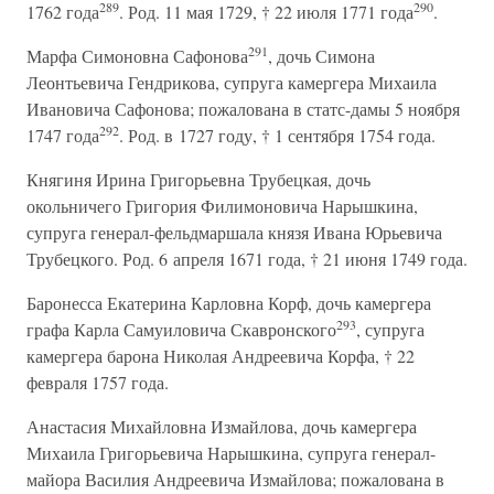
289
290
1762 года
. Род. 11 мая 1729, † 22 июля 1771 года
.
291
Марфа Симоновна Сафонова
, дочь Симона
Леонтьевича Гендрикова, супруга камергера Михаила
Ивановича Сафонова; пожалована в статс-дамы 5 ноября
292
1747 года
. Род. в 1727 году, † 1 сентября 1754 года.
Княгиня Ирина Григорьевна Трубецкая, дочь
окольничего Григория Филимоновича Нарышкина,
супруга генерал-фельдмаршала князя Ивана Юрьевича
Трубецкого. Род. 6 апреля 1671 года, † 21 июня 1749 года.
Баронесса Екатерина Карловна Корф, дочь камергера
293
графа Карла Самуиловича Скавронского
, супруга
камергера барона Николая Андреевича Корфа, † 22
февраля 1757 года.
Анастасия Михайловна Измайлова, дочь камергера
Михаила Григорьевича Нарышкина, супруга генерал-
майора Василия Андреевича Измайлова; пожалована в