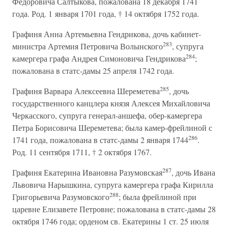
Федоровича Салтыкова, пожалована 18 декабря 1741
года. Род. 1 января 1701 года, † 14 октября 1752 года.
Графиня Анна Артемьевна Гендрикова, дочь кабинет-
283
министра Артемия Петровича Волынского
, супруга
284
камергера графа Андрея Симоновича Гендрикова
;
пожалована в статс-дамы 25 апреля 1742 года.
285
Графиня Варвара Алексеевна Шереметева
, дочь
государственного канцлера князя Алексея Михайловича
Черкасского, супруга генерал-аншефа, обер-камергера
Петра Борисовича Шереметева; была камер-фрейлиной с
286
1741 года, пожалована в статс-дамы 2 января 1744
.
Род. 11 сентября 1711, † 2 октября 1767.
287
Графиня Екатерина Ивановна Разумовская
, дочь Ивана
Львовича Нарышкина, супруга камергера графа Кирилла
288
Григорьевича Разумовского
; была фрейлиной при
царевне Елизавете Петровне; пожалована в статс-дамы 28
октября 1746 года; орденом св. Екатерины 1 ст. 25 июля