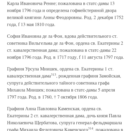
Карла Ивановича Ренне; пожалована в статс-дамы 13
ноября 1796 года и определена гофмейстериной двора
великой княгини Анны Феодоровны. Род. 2 декабря 1752
года, f 13 мая 1810 года.
София Ивановна де ла Фон, вдова действительного ст.
советника Вильгельма де ла Фон, ордена св. Екатерины 2
ст. кавалерственная дама; пожалована в статс-дамы 22
ноября 1796 года. Род. в 1717 году, f 11 августа 1797 года.
Графиня Урсула Мнишек, ордена св. Екатерины 1 ст.
313
кавалерственная дама
, рожденная графиня Замойская,
супруга действительного тайного советника графа
Михаила Мнишек; пожалована в статс-дамы 5 апреля
1797 года. Род. в 1760, † 7 октября 1806 года.
Графиня Анна Павловна Каменская, ордена св.
Екатерины 2 ст. кавалерственная дама, дочь князя Павла
Николаевича Щербатова, супруга генерал-фельдмаршала
314
графа Михаила Федотовича Каменского
, пожалована в