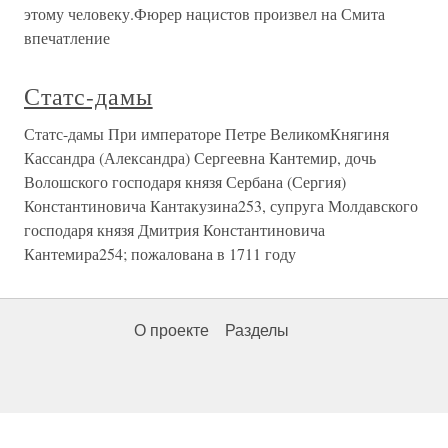
этому человеку.Фюрер нацистов произвел на Смита
впечатление
Статс-дамы
Статс-дамы При императоре Петре ВеликомКнягиня
Кассандра (Александра) Сергеевна Кантемир, дочь
Волошского господаря князя Сербана (Сергия)
Константиновича Кантакузина253, супруга Молдавского
господаря князя Дмитрия Константиновича
Кантемира254; пожалована в 1711 году
О проекте
Разделы