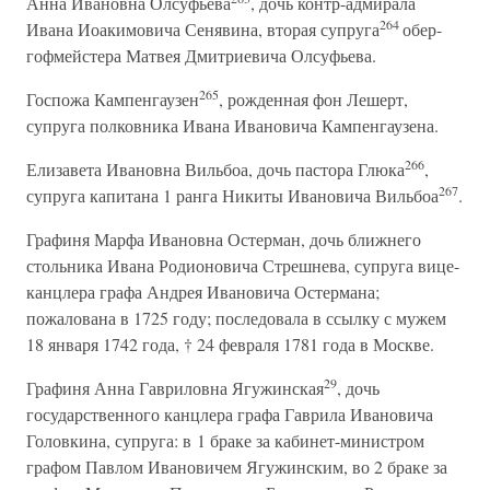
Анна Ивановна Олсуфьева
, дочь контр-адмирала
264
Ивана Иоакимовича Сенявина, вторая супруга
обер-
гофмейстера Матвея Дмитриевича Олсуфьева.
265
Госпожа Кампенгаузен
, рожденная фон Лешерт,
супруга полковника Ивана Ивановича Кампенгаузена.
266
Елизавета Ивановна Вильбоа, дочь пастора Глюка
,
267
супруга капитана 1 ранга Никиты Ивановича Вильбоа
.
Графиня Марфа Ивановна Остерман, дочь ближнего
стольника Ивана Родионовича Стрешнева, супруга вице-
канцлера графа Андрея Ивановича Остермана;
пожалована в 1725 году; последовала в ссылку с мужем
18 января 1742 года, † 24 февраля 1781 года в Москве.
29
Графиня Анна Гавриловна Ягужинская
, дочь
государственного канцлера графа Гаврила Ивановича
Головкина, супруга: в 1 браке за кабинет-министром
графом Павлом Ивановичем Ягужинским, во 2 браке за