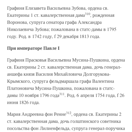
Графиня Елизавета Васильевна Зубова, ордена св.
310
Екатерины 1 ст. кавалерственная дама
, рожденная
Воронова, супруга сенатора графа Александра
Николаевича Зубова; пожалована в статс-дамы в 1795
году. Род. в 1742 году, f 29 декабря 1813 года.
При императоре Павле I
Графиня Прасковья Васильевна Мусина-Пушкина, ордена
св. Екатерины 2 ст. кавалерственная дама, дочь генерал-
аншефа князя Василия Михайловича Долгорукова-
Крымского, супруга фельдмаршала графа Валентина
Платоновича Мусина-Пушкина, пожалована в статс-
311
дамы 10 ноября 1796 года
. Род. 6 апреля 1754 года, f 26
июня 1826 года.
312
Мария Андреевна фон Ренне
, ордена св. Екатерины 2
ст. кавалерственная дама, дочь голштинского советника
посольства фон Лилиенфельда, супруга генерал-поручика