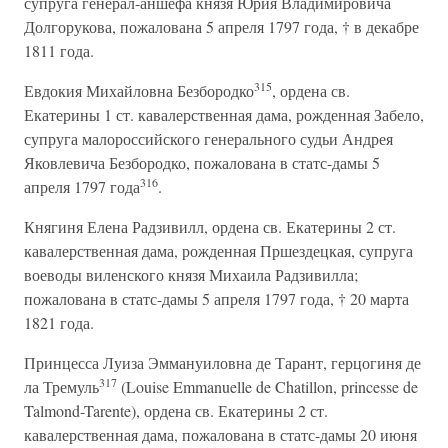
супруга генерал-аншефа князя Юрия Владимировича
Долгорукова, пожалована 5 апреля 1797 года, † в декабре
1811 года.
315
Евдокия Михайловна Безбородко
, ордена св.
Екатерины 1 ст. кавалерственная дама, рожденная Забело,
супруга малороссийского генерального судьи Андрея
Яковлевича Безбородко, пожалована в статс-дамы 5
316
апреля 1797 года
.
Княгиня Елена Радзивилл, ордена св. Екатерины 2 ст.
кавалерственная дама, рожденная Пршездецкая, супруга
воеводы виленского князя Михаила Радзивилла;
пожалована в статс-дамы 5 апреля 1797 года, † 20 марта
1821 года.
Принцесса Луиза Эммануиловна де Тарант, герцогиня де
317
ла Тремуль
(Louise Emmanuelle de Chatillon, princesse de
Talmond-Tarente), ордена св. Екатерины 2 ст.
кавалерственная дама, пожалована в статс-дамы 20 июня