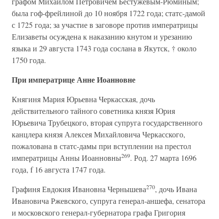
графом Михаилом Петровичем Бестужевым-Рюминым;
была гоф-фрейлиной до 10 ноября 1722 года; статс-дамой
с 1725 года; за участие в заговоре против императрицы
Елизаветы осуждена к наказанию кнутом и урезанию
языка и 29 августа 1743 года сослана в Якутск, † около
1750 года.
При императрице Анне Иоанновне
Княгиня Мария Юрьевна Черкасская, дочь
действительного тайного советника князя Юрия
Юрьевича Трубецкого, вторая супруга государственного
канцлера князя Алексея Михайловича Черкасского,
пожалована в статс-дамы при вступлении на престол
269
императрицы Анны Иоанновны
. Род. 27 марта 1696
года, f 16 августа 1747 года.
270
Графиня Евдокия Ивановна Чернышева
, дочь Ивана
Ивановича Ржевского, супруга генерал-аншефа, сенатора
и московского генерал-губернатора графа Григория