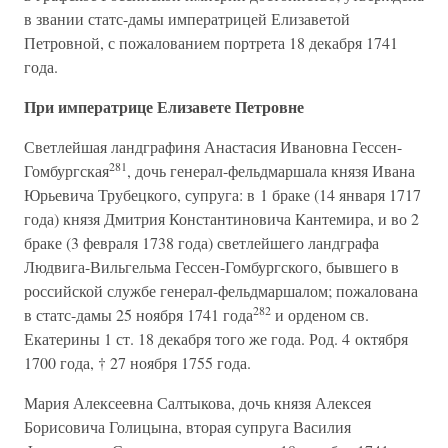
в звании статс-дамы императрицей Елизаветой
Петровной, с пожалованием портрета 18 декабря 1741
года.
При императрице Елизавете Петровне
Светлейшая ландграфиня Анастасия Ивановна Гессен-
281
Гомбургская
, дочь генерал-фельдмаршала князя Ивана
Юрьевича Трубецкого, супруга: в 1 браке (14 января 1717
года) князя Дмитрия Константиновича Кантемира, и во 2
браке (3 февраля 1738 года) светлейшего ландграфа
Людвига-Вильгельма Гессен-Гомбургского, бывшего в
российской службе генерал-фельдмаршалом; пожалована
282
в статс-дамы 25 ноября 1741 года
и орденом св.
Екатерины 1 ст. 18 декабря того же года. Род. 4 октября
1700 года, † 27 ноября 1755 года.
Мария Алексеевна Салтыкова, дочь князя Алексея
Борисовича Голицына, вторая супруга Василия