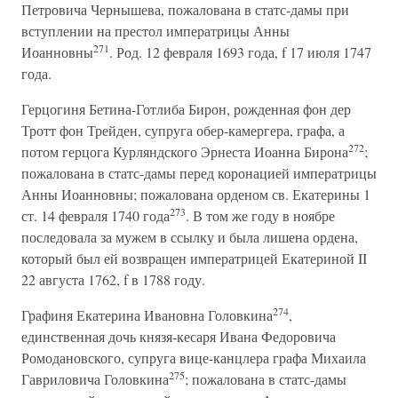
Петровича Чернышева, пожалована в статс-дамы при
вступлении на престол императрицы Анны
271
Иоанновны
. Род. 12 февраля 1693 года, f 17 июля 1747
года.
Герцогиня Бетина-Готлиба Бирон, рожденная фон дер
Тротт фон Трейден, супруга обер-камергера, графа, а
272
потом герцога Курляндского Эрнеста Иоанна Бирона
;
пожалована в статс-дамы перед коронацией императрицы
Анны Иоанновны; пожалована орденом св. Екатерины 1
273
ст. 14 февраля 1740 года
. В том же году в ноябре
последовала за мужем в ссылку и была лишена ордена,
который был ей возвращен императрицей Екатериной II
22 августа 1762, f в 1788 году.
274
Графиня Екатерина Ивановна Головкина
,
единственная дочь князя-кесаря Ивана Федоровича
Ромодановского, супруга вице-канцлера графа Михаила
275
Гавриловича Головкина
; пожалована в статс-дамы