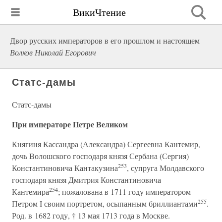
ВикиЧтение
Двор русских императоров в его прошлом и настоящем
Волков Николай Егорович
Статс-дамы
Статс-дамы
При императоре Петре Великом
Княгиня Кассандра (Александра) Сергеевна Кантемир,
дочь Волошского господаря князя Сербана (Сергия)
253
Константиновича Кантакузина
, супруга Молдавского
господаря князя Дмитрия Константиновича
254
Кантемира
; пожалована в 1711 году императором
255
Петром I своим портретом, осыпанным бриллиантами
.
Род. в 1682 году, † 13 мая 1713 года в Москве.