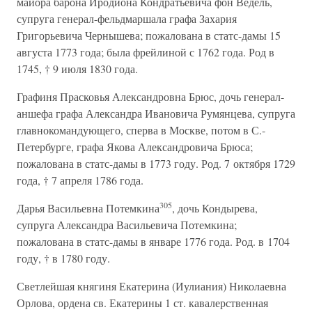
майора барона Иродиона Кондратьевича фон Ведель,
супруга генерал-фельдмаршала графа Захария
Григорьевича Чернышева; пожалована в статс-дамы 15
августа 1773 года; была фрейлиной с 1762 года. Род в
1745, † 9 июля 1830 года.
Графиня Прасковья Александровна Брюс, дочь генерал-
аншефа графа Александра Ивановича Румянцева, супруга
главнокомандующего, сперва в Москве, потом в С.-
Петербурге, графа Якова Александровича Брюса;
пожалована в статс-дамы в 1773 году. Род. 7 октября 1729
года, † 7 апреля 1786 года.
305
Дарья Васильевна Потемкина
, дочь Кондырева,
супруга Александра Васильевича Потемкина;
пожалована в статс-дамы в январе 1776 года. Род. в 1704
году, † в 1780 году.
Светлейшая княгиня Екатерина (Иулиания) Николаевна
Орлова, ордена св. Екатерины 1 ст. кавалерственная