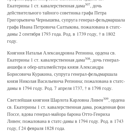
307
Екатерины 1 ст. кавалерственная дама
, дочь
действительного тайного советника графа Петра
Григорьевича Чернышева, супруга генерал-фельдмаршала
графа Ивана Петровича Салтыкова, пожалована в статс-
дамы 2 сентября 1793 года. Род. в 1739 году, † в 1802
году.
Княгиня Наталья Александровна Репнина, ордена св.
308
Екатерины 1 ст. кавалерственная дама
; дочь генерал-
аншефа и обер-шталмейстера князя Александра
Борисовича Куракина, супруга генерал-фельдмаршала
князя Николая Васильевича Репнина; пожалована в статс-
дамы в 1794 году. Род. 7 апреля 1737, † в 1798 году.
309
Светлейшая княгиня Шарлота Карловна Ливен
, ордена
св. Екатерины 1 ст. кавалерственная дама, рожденная фон
Поссе, вдова генерал-майора барона Отто-Генриха
Ливен; пожалована в статс-дамы в 1794 году. Род. в 1743
году, f 24 февраля 1828 года.