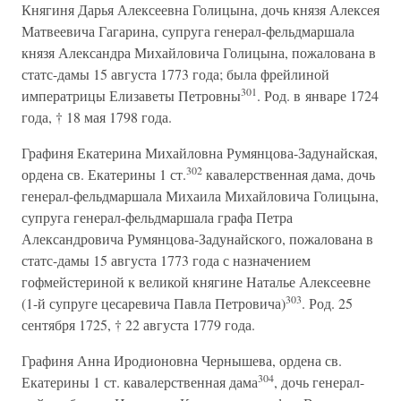
Княгиня Дарья Алексеевна Голицына, дочь князя Алексея
Матвеевича Гагарина, супруга генерал-фельдмаршала
князя Александра Михайловича Голицына, пожалована в
статс-дамы 15 августа 1773 года; была фрейлиной
301
императрицы Елизаветы Петровны
. Род. в январе 1724
года, † 18 мая 1798 года.
Графиня Екатерина Михайловна Румянцова-Задунайская,
302
ордена св. Екатерины 1 ст.
кавалерственная дама, дочь
генерал-фельдмаршала Михаила Михайловича Голицына,
супруга генерал-фельдмаршала графа Петра
Александровича Румянцова-Задунайского, пожалована в
статс-дамы 15 августа 1773 года с назначением
гофмейстериной к великой княгине Наталье Алексеевне
303
(1-й супруге цесаревича Павла Петровича)
. Род. 25
сентября 1725, † 22 августа 1779 года.
Графиня Анна Иродионовна Чернышева, ордена св.
304
Екатерины 1 ст. кавалерственная дама
, дочь генерал-