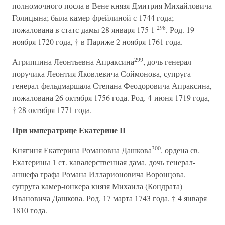
полномочного посла в Вене князя Дмитрия Михайловича
Голицына; была камер-фрейлиной с 1744 года;
298
пожалована в статс-дамы 28 января 175 1
. Род. 19
ноября 1720 года, † в Париже 2 ноября 1761 года.
299
Агриппина Леонтьевна Апраксина
, дочь генерал-
поручика Леонтия Яковлевича Соймонова, супруга
генерал-фельдмаршала Степана Феодоровича Апраксина,
пожалована 26 октября 1756 года. Род. 4 июня 1719 года,
† 28 октября 1771 года.
При императрице Екатерине II
300
Княгиня Екатерина Романовна Дашкова
, ордена св.
Екатерины 1 ст. кавалерственная дама, дочь генерал-
аншефа графа Романа Илларионовича Воронцова,
супруга камер-юнкера князя Михаила (Кондрата)
Ивановича Дашкова. Род. 17 марта 1743 года, † 4 января
1810 года.