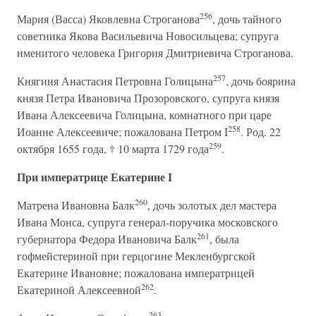
256
Мария (Васса) Яковлевна Строганова
, дочь тайного
советника Якова Васильевича Новосильцева; супруга
именитого человека Григория Дмитриевича Строганова.
257
Княгиня Анастасия Петровна Голицына
, дочь боярина
князя Петра Ивановича Прозоровского, супруга князя
Ивана Алексеевича Голицына, комнатного при царе
258
Иоанне Алексеевиче; пожалована Петром I
. Род. 22
259
октября 1655 года, † 10 марта 1729 года
.
При императрице Екатерине I
260
Матрена Ивановна Балк
, дочь золотых дел мастера
Ивана Монса, супруга генерал-поручика московского
261
губернатора Федора Ивановича Балк
, была
гофмейстериной при герцогине Мекленбургской
Екатерине Ивановне; пожалована императрицей
262
Екатериной Алексеевной
.
263