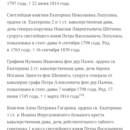
1797 года, † 22 июня 1814 года.
Светлейшая княгиня Екатерина Николаевна Лопухина,
ордена св. Екатерины 2 и 1 ст. кавалерственная дама,
дочь генерал-поручика Николая Лаврентьевича Шетнева,
супруга светлейшего князя Петра Васильевича Лопухина,
пожалована в статс-дамы 6 сентября 1798 года. Род.
в 1763 году, † 16 сентября 1839 года.
Графиня Иулиана Ивановна фон дер Пален, ордена св.
Екатерины 2 ст. кавалерственная дама, дочь барона
Иоганна Эрнеста фон Шепинга, супруга генерала от
кавалерии графа Петра Алексеевича фон дер Палена,
пожалована в статс-дамы 7 ноября 1798 года. Род. 17
318
июня 1745 года, † 1 марта 1814 года
.
Княгиня Анна Петровна Гагарина, ордена св. Екатерины
1 ст. и Иоанна Иерусалимского большого креста
кавалерственная дама, дочь действительного тайного
советника 1 класса светлейшего князя Петра Васильевича