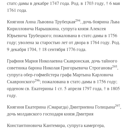
статс-дамы в декабре 1747 года. Род. в 1703 году, † 6 мая
1761 года.
294
Княгиня Анна Львовна Трубецкая
, дочь боярина Льва
Кирилловича Нарышкина, супруга князя Алексея
Юрьевича Трубецкого; пожалована в статс-дамы в 1756
году; уволена за старостью лет от двора в 1764 году. Род.
9 декабря 1704, † 18 сентября 1776 года.
Графиня Мария Николаевна Скавронская, дочь тайного
295
советника барона Николая Григорьевича Строганова
,
супруга обер-гофмейстера графа Мартына Карловича
296
Скавронского
; пожалована в статс-дамы в 1756 году;
орденом св. Екатерины 1 ст. 5 апреля 1797 года, † в 1805
году.
297
Княгиня Екатерина (Смарагда) Дмитриевна Голицына
,
дочь молдавского господаря князя Дмитрия
Константиновича Кантемира, супруга камергера,