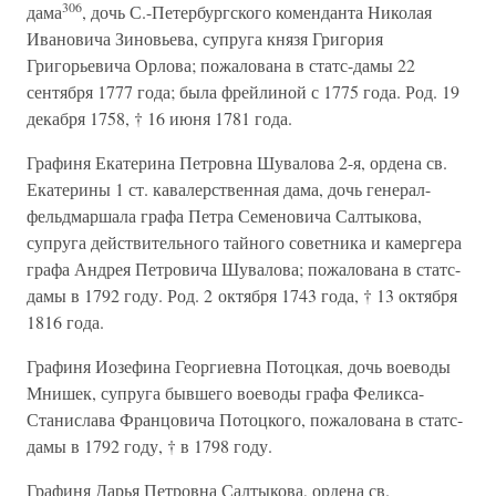
306
дама
, дочь С.-Петербургского коменданта Николая
Ивановича Зиновьева, супруга князя Григория
Григорьевича Орлова; пожалована в статс-дамы 22
сентября 1777 года; была фрейлиной с 1775 года. Род. 19
декабря 1758, † 16 июня 1781 года.
Графиня Екатерина Петровна Шувалова 2-я, ордена св.
Екатерины 1 ст. кавалерственная дама, дочь генерал-
фельдмаршала графа Петра Семеновича Салтыкова,
супруга действительного тайного советника и камергера
графа Андрея Петровича Шувалова; пожалована в статс-
дамы в 1792 году. Род. 2 октября 1743 года, † 13 октября
1816 года.
Графиня Иозефина Георгиевна Потоцкая, дочь воеводы
Мнишек, супруга бывшего воеводы графа Феликса-
Станислава Францовича Потоцкого, пожалована в статс-
дамы в 1792 году, † в 1798 году.
Графиня Дарья Петровна Салтыкова, ордена св.