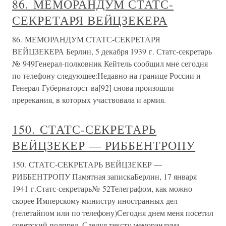
86. МЕМОРАНДУМ СТАТС-
СЕКРЕТАРЯ ВЕЙЦЗЕКЕРА
86. МЕМОРАНДУМ СТАТС-СЕКРЕТАРЯ
ВЕЙЦЗЕКЕРА Берлин, 5 декабря 1939 г. Статс-секретарь
№ 949Генерал-полковник Кейтель сообщил мне сегодня
по телефону следующее:Недавно на границе России и
Генерал-Губернаторст-ва[92] снова произошли
пререкания, в которых участвовала и армия.
150. СТАТС-СЕКРЕТАРЬ
ВЕЙЦЗЕКЕР — РИББЕНТРОПУ
150. СТАТС-СЕКРЕТАРЬ ВЕЙЦЗЕКЕР —
РИББЕНТРОПУ Памятная запискаБерлин, 17 января
1941 г.Статс-секретарь№ 52Телеграфом, как можно
скорее Имперскому министру иностранных дел
(телетайпом или по телефону)Сегодня днем меня посетил
советский полпред. Следуя тексту меморандума,