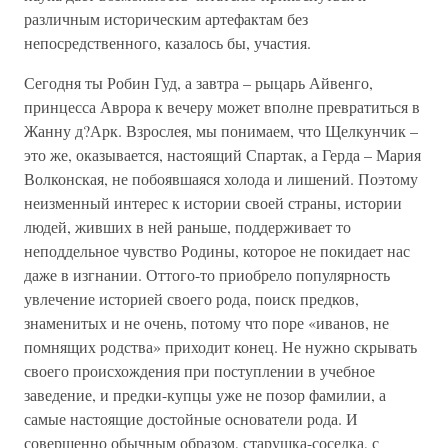
различным историческим артефактам без
непосредственного, казалось бы, участия.
Сегодня ты Робин Гуд, а завтра – рыцарь Айвенго,
принцесса Аврора к вечеру может вполне превратиться в
Жанну д?Арк. Взрослея, мы понимаем, что Щелкунчик –
это же, оказывается, настоящий Спартак, а Герда – Мария
Волконская, не побоявшаяся холода и лишений. Поэтому
неизменный интерес к истории своей страны, истории
людей, живших в ней раньше, поддерживает то
неподдельное чувство Родины, которое не покидает нас
даже в изгнании. Оттого-то приобрело популярность
увлечение историей своего рода, поиск предков,
знаменитых и не очень, потому что поре «иванов, не
помнящих родства» приходит конец. Не нужно скрывать
своего происхождения при поступлении в учебное
заведение, и предки-купцы уже не позор фамилии, а
самые настоящие достойные основатели рода. И
совершенно обычным образом, старушка-соседка, с