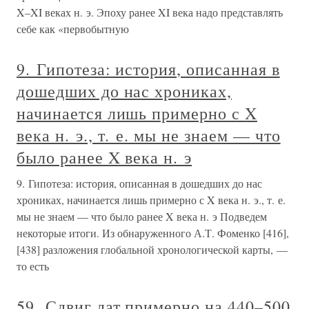
X–XI веках н. э. Эпоху ранее XI века надо представлять
себе как «первобытную
9. Гипотеза: история, описанная в
дошедших до нас хрониках,
начинается лишь примерно с X
века н. э., т. е. мы не знаем — что
было ранее X века н. э
9. Гипотеза: история, описанная в дошедших до нас
хрониках, начинается лишь примерно с X века н. э., т. е.
мы не знаем — что было ранее X века н. э Подведем
некоторые итоги. Из обнаруженного А.Т. Фоменко [416],
[438] разложения глобальной хронологической карты, —
то есть
59. Сдвиг дат примерно на 440–500