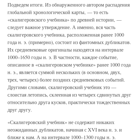
Подведем итоги. Из обнаруженного автором распадения
глобальной хронологической карты, — то есть
«скалигеровского учебника» по древней истории, —
следует важное утверждение. А именно, вся часть
скалигеровского учебника, расположенная ранее 1000
года н. э. (примерно), состоит из фантомных дубликатов.
Их средневековые оригиналы находятся на интервале
1000–1650 годы н. э. В частности, каждое событие,
описанное в «скалигеровском учебнике» ранее 1000 года
н. э., является суммой нескольких (в основном, двух,
трех, четырех) более поздних средневековых событий.
Другими словами, скалигеровский учебник это —
слоистая летопись, склеенная из четырех сдвинутых друг
относительно друга кусков, практически тождественных
друг другу.
«Скалигеровский учебник» не содержит никаких
неожиданных дубликатов, начиная с XVI века н. э. и
ближе к нам. А на интервале 1000–1300 годы н. э.