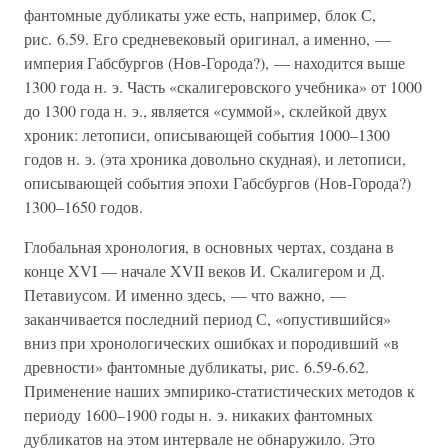
фантомные дубликаты уже есть, например, блок С,
рис. 6.59. Его средневековый оригинал, а именно, —
империя Габсбургов (Нов-Города?), — находится выше
1300 года н. э. Часть «скалигеровского учебника» от 1000
до 1300 года н. э., является «суммой», склейкой двух
хроник: летописи, описывающей события 1000–1300
годов н. э. (эта хроника довольно скудная), и летописи,
описывающей события эпохи Габсбургов (Нов-Города?)
1300–1650 годов.
Глобальная хронология, в основных чертах, создана в
конце XVI — начале XVII веков И. Скалигером и Д.
Петавиусом. И именно здесь, — что важно, —
заканчивается последний период С, «опустившийся»
вниз при хронологических ошибках и породивший «в
древности» фантомные дубликаты, рис. 6.59-6.62.
Применение наших эмпирико-статистических методов к
периоду 1600–1900 годы н. э. никаких фантомных
дубликатов на этом интервале не обнаружило. Это