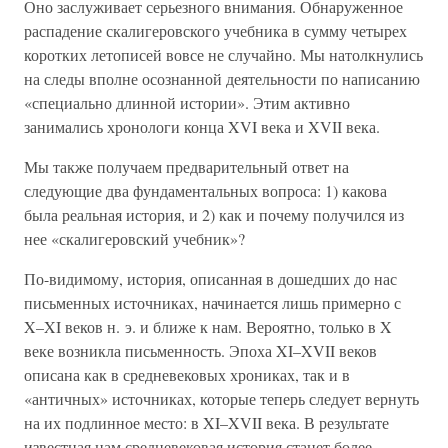
Оно заслуживает серьезного внимания. Обнаруженное
распадение скалигеровского учебника в сумму четырех
коротких летописей вовсе не случайно. Мы натолкнулись
на следы вполне осознанной деятельности по написанию
«специально длинной истории». Этим активно
занимались хронологи конца XVI века и XVII века.
Мы также получаем предварительный ответ на
следующие два фундаментальных вопроса: 1) какова
была реальная история, и 2) как и почему получился из
нее «скалигеровский учебник»?
По-видимому, история, описанная в дошедших до нас
письменных источниках, начинается лишь примерно с
X–XI веков н. э. и ближе к нам. Вероятно, только в X
веке возникла письменность. Эпоха XI–XVII веков
описана как в средневековых хрониках, так и в
«античных» источниках, которые теперь следует вернуть
на их подлинное место: в XI–XVII века. В результате
известная нам средневековая история станет более