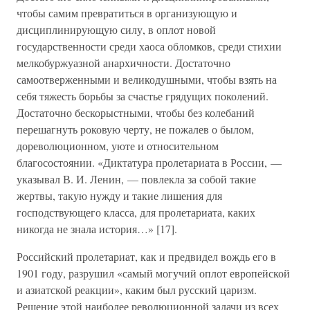
чтобы самим превратиться в организующую и
дисциплинирующую силу, в оплот новой
государственности среди хаоса обломков, среди стихии
мелкобуржуазной анархичности. Достаточно
самоотверженными и великодушными, чтобы взять на
себя тяжесть борьбы за счастье грядущих поколений.
Достаточно бескорыстными, чтобы без колебаний
перешагнуть роковую черту, не пожалев о былом,
дореволюционном, уюте и относительном
благосостоянии. «Диктатура пролетариата в России, —
указывал В. И. Ленин, — повлекла за собой такие
жертвы, такую нужду и такие лишения для
господствующего класса, для пролетариата, каких
никогда не знала история…» [17].
Российский пролетариат, как и предвидел вождь его в
1901 году, разрушил «самый могучий оплот европейской
и азиатской реакции», каким был русский царизм.
Решение этой наиболее революционной задачи из всех