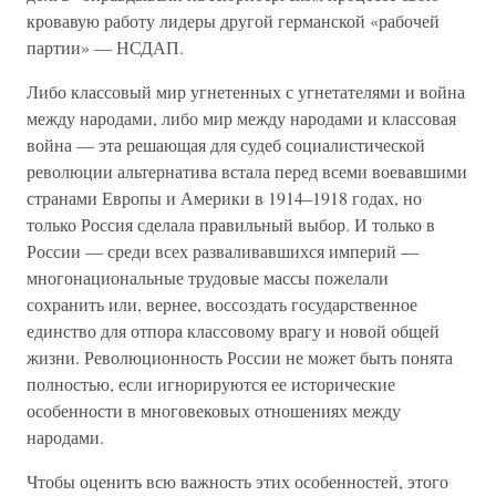
кровавую работу лидеры другой германской «рабочей
партии» — НСДАП.
Либо классовый мир угнетенных с угнетателями и война
между народами, либо мир между народами и классовая
война — эта решающая для судеб социалистической
революции альтернатива встала перед всеми воевавшими
странами Европы и Америки в 1914–1918 годах, но
только Россия сделала правильный выбор. И только в
России — среди всех разваливавшихся империй —
многонациональные трудовые массы пожелали
сохранить или, вернее, воссоздать государственное
единство для отпора классовому врагу и новой общей
жизни. Революционность России не может быть понята
полностью, если игнорируются ее исторические
особенности в многовековых отношениях между
народами.
Чтобы оценить всю важность этих особенностей, этого