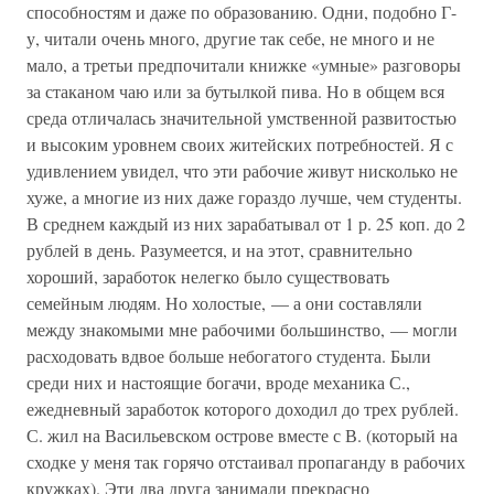
способностям и даже по образованию. Одни, подобно Г-
у, читали очень много, другие так себе, не много и не
мало, а третьи предпочитали книжке «умные» разговоры
за стаканом чаю или за бутылкой пива. Но в общем вся
среда отличалась значительной умственной развитостью
и высоким уровнем своих житейских потребностей. Я с
удивлением увидел, что эти рабочие живут нисколько не
хуже, а многие из них даже гораздо лучше, чем студенты.
В среднем каждый из них зарабатывал от 1 р. 25 коп. до 2
рублей в день. Разумеется, и на этот, сравнительно
хороший, заработок нелегко было существовать
семейным людям. Но холостые, — а они составляли
между знакомыми мне рабочими большинство, — могли
расходовать вдвое больше небогатого студента. Были
среди них и настоящие богачи, вроде механика С.,
ежедневный заработок которого доходил до трех рублей.
С. жил на Васильевском острове вместе с В. (который на
сходке у меня так горячо отстаивал пропаганду в рабочих
кружках). Эти два друга занимали прекрасно