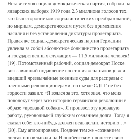
Независимая социал-демократическая партия, собрали на
январских выборах 1919 года 2,3 миллиона голосов тех,
кто был сторонником социалистических преобразований,
но мирным, демократическим путем без применения
насилия и без установления диктатуры пролетариата.
Правая же социал-демократическая партия Германии
увлекла за собой абсолютное большинство пролетариата
и государственных служащих — 11,5 миллиона человек!
[19]. Потомственный рабочий, социал-демократ Носке,
возглавивший подавление восстания «спартаковцев» и
введший чрезвычайные военные суды для расправы с
пленными революционерами, на съезде СДПГ не без
гордости заявил: «Я взялся за это, хотя знал, что меня
поволокут через всю историю германской революции в
образе «кровавой собаки». Я произвел эту кровавую
работу, руководимый глубоким сознанием долга. Тогда я
сказал себе: кто-нибудь должен ведь делать историю…»
[20]. Ему аплодировали. Позднее тем же «сознанием
долга» оправдывали на Нюрнбергском процессе свою