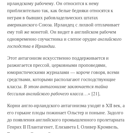
ирландскому рабочему. Он относится к нему
приблизительно так, как белые бедняки относятся к
неграм в бывших рабовладельческих штатах
американского Союза. Ирландец с лихвой отплачивает
ему той же монетой. Он видит в английском рабочем
одновременно соучастника и слепое орудие
английского
господства в Ирландии
.
Этот антагонизм искусственно поддерживается и
разжигается прессой, церковными проповедями,
юмористическими журналами — короче говоря, всеми
средствами, которыми располагают господствующие
классы.
В этом антагонизме заключается тайна
бессилия английского рабочего класса
…» [21],
Корни англо-ирландского антагонизма уходят в XII век, а
его горькие плоды пожинает Ольстер и поныне. Задолго
до появления английского промышленного пролетариата
Генрих II Плантагенет, Елизавета I, Оливер Кромвель,