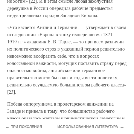
не хотим» [22]. И в этом смысле любая захолустная
деревушка в России опередила рабочие предместья
индустриальных городов Западной Европы.
«Что касается Англии и Германии, — утверждает в своем
исследовании «Европа в эпоху империализма 1871–
1919 гг.» академик Е. В. Тарле, — то при всем различии
их политического строя в указанный период решительно
невозможно вообразить себе, что в вопросах
колоссальной важности, могущих поставить страну перед
опасностью войны, английское или германское
правительство могло бы годы и годы вести политику,
решительно осуждаемую большинством рабочего класса»
[23].
Победа оппортунизма в пролетарском движении на
Западе и привела к тому, что большинство рабочего
класса оказалось жертвой шовинистической демагогии и
поддержало политику «своих» правительств. Затем, уже
←
→
ТРИ ПОКОЛЕНИЯ
ИСПОЛЬЗОВАННАЯ ЛИТЕРАТУРА
в годы войны, сходной моральной цели послужил лозунг