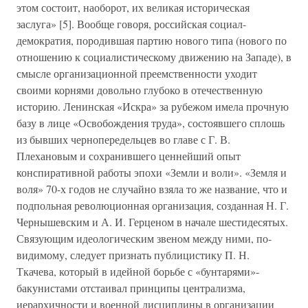
этом состоит, наоборот, их великая историческая
заслуга» [5]. Вообще говоря, российская социал-
демократия, породившая партию нового типа (нового по
отношению к социалистическому движению на Западе), в
смысле организационной преемственности уходит
своими корнями довольно глубоко в отечественную
историю. Ленинская «Искра» за рубежом имела прочную
базу в лице «Освобождения труда», состоявшего сплошь
из бывших чернопередельцев во главе с Г. В.
Плехановым и сохранившего ценнейший опыт
конспиративной работы эпохи «Земли и воли». «Земля и
воля» 70-х годов не случайно взяла то же название, что и
подпольная революционная организация, созданная Н. Г.
Чернышевским и А. И. Герценом в начале шестидесятых.
Связующим идеологическим звеном между ними, по-
видимому, следует признать публицистику П. Н.
Ткачева, который в идейной борьбе с «бунтарями»-
бакунистами отстаивал принципы централизма,
иерархичности и военной дисциплины в организации