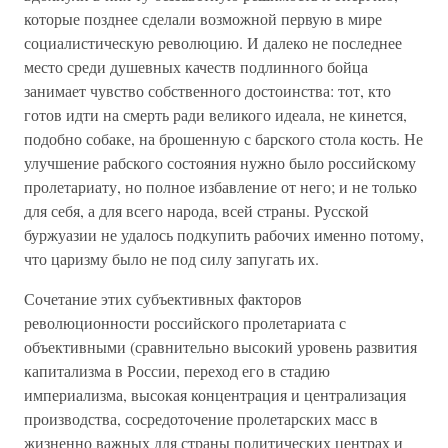
которые позднее сделали возможной первую в мире
социалистическую революцию. И далеко не последнее
место среди душевных качеств подлинного бойца
занимает чувство собственного достоинства: тот, кто
готов идти на смерть ради великого идеала, не кинется,
подобно собаке, на брошенную с барского стола кость. Не
улучшение рабского состояния нужно было российскому
пролетариату, но полное избавление от него; и не только
для себя, а для всего народа, всей страны. Русской
буржуазии не удалось подкупить рабочих именно потому,
что царизму было не под силу запугать их.
Сочетание этих субъективных факторов
революционности российского пролетариата с
объективными (сравнительно высокий уровень развития
капитализма в России, переход его в стадию
империализма, высокая концентрация и централизация
производства, сосредоточение пролетарских масс в
жизненно важных для страны политических центрах и