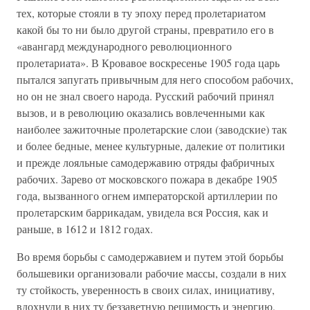
тех, которые стояли в ту эпоху перед пролетариатом
какой бы то ни было другой страны, превратило его в
«авангард международного революционного
пролетариата». В Кровавое воскресенье 1905 года царь
пытался запугать привычным для него способом рабочих,
но он не знал своего народа. Русский рабочий принял
вызов, и в революцию оказались вовлеченными как
наиболее зажиточные пролетарские слои (заводские) так
и более бедные, менее культурные, далекие от политики
и прежде лояльные самодержавию отряды фабричных
рабочих. Зарево от московского пожара в декабре 1905
года, вызванного огнем императорской артиллерии по
пролетарским баррикадам, увидела вся Россия, как и
раньше, в 1612 и 1812 годах.
Во время борьбы с самодержавием и путем этой борьбы
большевики организовали рабочие массы, создали в них
ту стойкость, уверенность в своих силах, инициативу,
вдохнули в них ту беззаветную решимость и энергию,