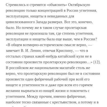
Стремились и стремятся «объяснить» Октябрьскую
революцию только концентрацией в России угнетения,
эксплуатации, нищеты в невиданных для
цивилизованного Запада размерах. Все это, конечно,
было. Но почему же в таком случае пролетарская
революция не произошла там, где степень угнетения,
эксплуатации и нищеты была еще выше, чем в России?
«В общем всемирно-историческом смысле верно, —
замечает В. И. Ленин, отвечая Криспину, — что в
отсталых странах какой-нибудь китайский кули не в
состоянии произвести пролетарскую революцию…» [12].
В российском же национальном масштабе столь же
верно, что пролетарскую революцию был не в состоянии
произвести один фабричный рабочий при всей его
нищете и угнетенности и даже при всем его горячем
желании вырваться из нищей жизни и покончить с
угнетением. Между прочим, именно фабричные,
наиболее тесно связанные с крестьянством, а потому и в