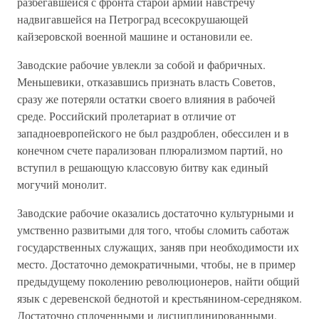
разбегавшейся с фронта старой армии навстречу
надвигавшейся на Петроград всесокрушающей
кайзеровской военной машине и остановили ее.
Заводские рабочие увлекли за собой и фабричных.
Меньшевики, отказавшись признать власть Советов,
сразу же потеряли остатки своего влияния в рабочей
среде. Российский пролетариат в отличие от
западноевропейского не был раздроблен, обессилен и в
конечном счете парализован плюрализмом партий, но
вступил в решающую классовую битву как единый
могучий монолит.
Заводские рабочие оказались достаточно культурными и
умственно развитыми для того, чтобы сломить саботаж
государственных служащих, заняв при необходимости их
место. Достаточно демократичными, чтобы, не в пример
предыдущему поколению революционеров, найти общий
язык с деревенской беднотой и крестьянином-середняком.
Достаточно сплоченными и дисциплинированными,