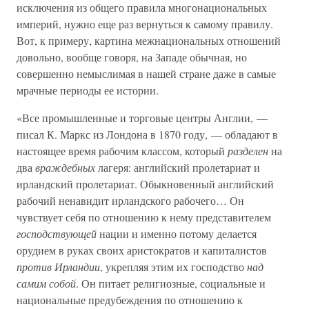
исключения из общего правила многонациональных
империй, нужно еще раз вернуться к самому правилу.
Вот, к примеру, картина межнациональных отношений
довольно, вообще говоря, на Западе обычная, но
совершенно немыслимая в нашей стране даже в самые
мрачные периоды ее истории.
«Все промышленные и торговые центры Англии, —
писал К. Маркс из Лондона в 1870 году, — обладают в
настоящее время рабочим классом, который
разделен
на
два
враждебных
лагеря: английский пролетариат и
ирландский пролетариат. Обыкновенный английский
рабочий ненавидит ирландского рабочего… Он
чувствует себя по отношению к нему представителем
господствующей
нации и именно потому делается
орудием в руках своих аристократов и капиталистов
против Ирландии
, укрепляя этим их господство
над
самим собой
. Он питает религиозные, социальные и
национальные предубеждения по отношению к