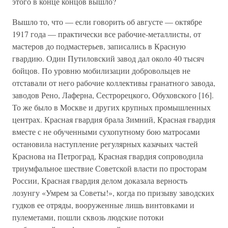
этого в конце концов вышло?
Вышло то, что — если говорить об августе — октябре
1917 года — практически все рабочие-металлисты, от
мастеров до подмастерьев, записались в Красную
гвардию. Один Путиловский завод дал около 40 тысяч
бойцов. По уровню мобилизации добровольцев не
отставали от него рабочие коллективы гранатного завода,
заводов Рено, Лаферна, Сестрорецкого, Обуховского [16].
То же было в Москве и других крупных промышленных
центрах. Красная гвардия брала Зимний, Красная гвардия
вместе с не обученными сухопутному бою матросами
остановила наступление регулярных казачьих частей
Краснова на Петроград, Красная гвардия сопроводила
триумфальное шествие Советской власти по просторам
России, Красная гвардия делом доказала верность
лозунгу «Умрем за Советы!», когда по призыву заводских
гудков ее отряды, вооруженные лишь винтовками и
пулеметами, пошли сквозь людские потоки