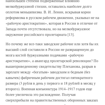
наибольшей степени подверженные влиянию
мелкобуржуазной стихии, оставались наиболее долго
оплотом меньшевизма. В. И. Ленин, вскрывая корни
реформизма в русском рабочем движении, указывал не на
«рабочую аристократию», которая в России в отличие от
Запада почти отсутствовала, но на мелкобуржуазное
окружение российского пролетариата [13].
Но почему же все-таки заводские рабочие или хотя бы их
высший слой составили в России не развращенную до
мозга костей буржуазными подачками «рабочую
аристократию», а авангард пролетарской революции? По
вышеприведенному свидетельству Плеханова, разрыв в
зарплате между «богатым» заводским и бедным (без
кавычек) фабричным рабочим достигал пятикратного
размера (3 рубля в день у первого и 18 рублей в месяц у
второго). Военная конъюнктура 1914–1917 годов еще
более увеличила это расхождение. Получая
сверхприбыли на правительственных оборонных заказах