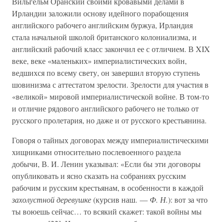
Вильгельм Оранский своими кровавыми делами в
Ирландии заложили основу идейного порабощения
английского рабочего английским буржуа, Ирландия
стала начальной школой британского колониализма, и
английский рабочий класс закончил ее с отличием. В XIX
веке, веке «маленьких» империалистических войн,
ведшихся по всему свету, он завершил вторую ступень
шовинизма с аттестатом зрелости. Зрелости для участия в
«великой» мировой империалистической войне. В том-то
и отличие рядового английского рабочего не только от
русского пролетария, но даже и от русского крестьянина.
Говоря о тайных договорах между империалистическими
хищниками относительно послевоенного раздела
добычи, В. И. Ленин указывал: «Если бы эти договоры
опубликовать и ясно сказать на собраниях русским
рабочим и русским крестьянам, в особенности в каждой
захолустной деревушке
(курсив наш. —
Ф. Н.
): вот за что
ты воюешь сейчас… то всякий скажет: такой войны мы