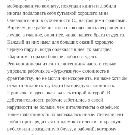
меблированную комнату, покупали книги и любили
иногда побаловать себя бутылкой хорошего вина.
Одевались они, в особенности С., настоящими франтами.
Впрочем, все рабочие этого слоя одевались несравненно
лучше, а главное, опрятнее, чище нашего брата студента.
Каждый из них имел для больших оказий хорошую
черную пару и, когда облекался в нее, то выглядел
«барином» гораздо больше любого студента.
Революционеры из «интеллигенции» часто и горько
упрекали рабочих за «буржуазную» склонность к
франтовству, но не могли ни искоренить, ни даже хотя бы
отчасти ослабить эту будто бы вредную склонность.
Привычка и здесь оказывалась второй натурой. В
действительности рабочие заботились о своей
наружности не больше, чем интеллигенты о своей, но
только заботливость их выражалась иначе. Интеллигент
любил принарядиться по-«демократически» в красную
рубаху или в засаленную блузу, а рабочий, которому