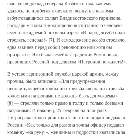
выслушав доклад генерала Казбека о том, как ему
удалось, не прибегая к оружию, вернуть в казармы
взбунтовавшихся солдат Владивостокского гарнизона,
государь мягким тоном хорошо воспитанного человека
вместо ожидаемой похвалы изрек: «В народ
всегда
надо
стрелять, генерал!» [7]. И самодержавие
всегда
стреляло,
едва завидев перед собой революцию или хотя бы
призрак ее. Это была семейная традиция Романовых,
правивших Россией под девизом «Патронов не жалеть!».
В уставе гарнизонной службы царской армии, между
прочим, было записано: «Для предупреждения
неповинующейся толпы ни стрельба вверх, ни стрельба
холостыми патронами не должны быть допускаемы»
[8] — стреляли только прямо в толпу и только боевыми
патронами. И наконец, 25 февраля на площадях
Петрограда стало происходить нечто невиданное даже в
России: «Как только для разгона толпы офицер подавал
команду «на руку!», женщины и подростки хватались за