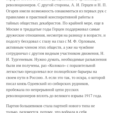
революционеров. С другой стороны, А. И. Герцен и Н. П.
Огарев имели возможность ознакомиться из первых рук с
правилами и практикой конспиративной работы в
тайных обществах декабристов. По крайней мере, еще в
Москве в тридцатые годы Герцен поддерживал самые
дружеские отношения, несмотря на разницу в возрасте, и
подолгу беседовал с глазу на глаз с М. Ф. Орловым,
активным членом этих обществ, а уже на чужбине
сотрудничал с другим видным участником движения, Н.
И. Тургеневым. Нужно думать, необходимые разъяснения
были им получены, раз «Колокол» с поразительной
легкостью преодолевал все полицейские барьеры на
своем пути в Россию. А если это так, то искра, о которой
писал князь Одоевский из сибирских рудников,
пробежала по непрерывной цепи русских
революционеров вплоть до великого взрыва 1917 года.
Партия большевиков стала партией нового типа не
только, разумеется, потому, что вобрала в себя