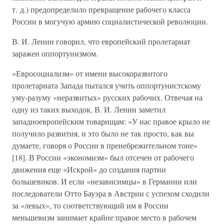
т. д.) предопределило превращение рабочего класса
России в могучую армию социалистической революции.
В. И. Ленин говорил, что европейский пролетариат
заражен оппортунизмом.
«Евросоциализм» от имени высокоразвитого
пролетариата Запада пытался учить оппортунистскому
уму-разуму «неразвитых» русских рабочих. Отвечая на
одну из таких выходок, В. И. Ленин заметил
западноевропейским товарищам: «У нас правое крыло не
получило развития, и это было не так просто, как вы
думаете, говоря о России в пренебрежительном тоне»
[18]. В России «экономизм» был отсечен от рабочего
движения еще «Искрой» до создания партии
большевиков. И если «независимцы» в Германии или
последователи Отто Бауэра в Австрии с успехом сходили
за «левых», то соответствующий им в России
меньшевизм занимает крайне правое место в рабочем