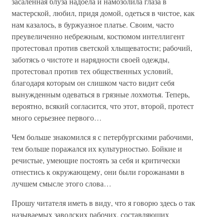
засаленная блуза надоела и намозолила глаза в
мастерской, любил, придя домой, одеться в чистое, как
нам казалось, в буржуазное платье. Своим, часто
преувеличенно небрежным, костюмом интеллигент
протестовал против светской хлыщеватости; рабочий,
заботясь о чистоте и нарядности своей одежды,
протестовал против тех общественных условий,
благодаря которым он слишком часто видит себя
вынужденным одеваться в грязные лохмотья. Теперь,
вероятно, всякий согласится, что этот, второй, протест
много серьезнее первого…
Чем больше знакомился я с петербургскими рабочими,
тем больше поражался их культурностью. Бойкие и
речистые, умеющие постоять за себя и критически
отнестись к окружающему, они были горожанами в
лучшем смысле этого слова…
Прошу читателя иметь в виду, что я говорю здесь о так
называемых заводских рабочих, составляющих