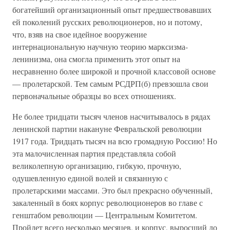
богатейший организационный опыт предшествовавших
ей поколений русских революционеров, но и потому,
что, взяв на свое идейное вооружение
интернациональную научную теорию марксизма-
ленинизма, она смогла применить этот опыт на
несравненно более широкой и прочной классовой основе
— пролетарской. Тем самым РСДРП(б) превзошла свои
первоначальные образцы во всех отношениях.
Не более тридцати тысяч членов насчитывалось в рядах
ленинской партии накануне Февральской революции
1917 года. Тридцать тысяч на всю громадную Россию! Но
эта малочисленная партия представляла собой
великолепную организацию, гибкую, прочную,
одушевленную единой волей и связанную с
пролетарскими массами. Это был прекрасно обученный,
закаленный в боях корпус революционеров во главе с
генштабом революции — Центральным Комитетом.
Пройдет всего несколько месяцев, и корпус, выросший до