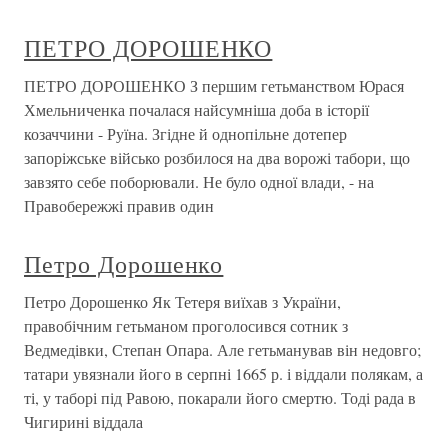
ПЕТРО ДОРОШЕНКО
ПЕТРО ДОРОШЕНКО З першим гетьманством Юрася
Хмельниченка почалася найсумніша доба в історії
козаччини - Руїна. Згідне й однопільне дотепер
запоріжське військо розбилося на два ворожі табори, що
завзято себе поборювали. Не було одної влади, - на
Правобережжі правив один
Петро Дорошенко
Петро Дорошенко Як Тетеря виїхав з України,
правобічним гетьманом проголосився сотник з
Ведмедівки, Степан Опара. Але гетьманував він недовго;
татари увязнали його в серпні 1665 р. і віддали полякам, а
ті, у таборі під Равою, покарали його смертю. Тоді рада в
Чигирині віддала