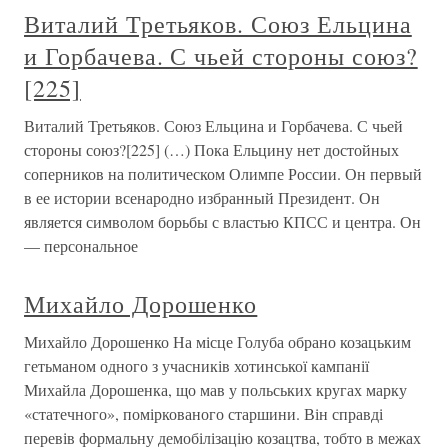
Виталий Третьяков. Союз Ельцина
и Горбачева. С чьей стороны союз?
[225]
Виталий Третьяков. Союз Ельцина и Горбачева. С чьей
стороны союз?[225] (…) Пока Ельцину нет достойных
соперников на политическом Олимпе России. Он первый
в ее истории всенародно избранный Президент. Он
является символом борьбы с властью КПСС и центра. Он
— персональное
Михайло Дорошенко
Михайло Дорошенко На місце Голуба обрано козацьким
гетьманом одного з учасників хотинської кампанії
Михайла Дорошенка, що мав у польських кругах марку
«статечного», поміркованого старшини. Він справді
перевів формальну демобілізацію козацтва, тобто в межах