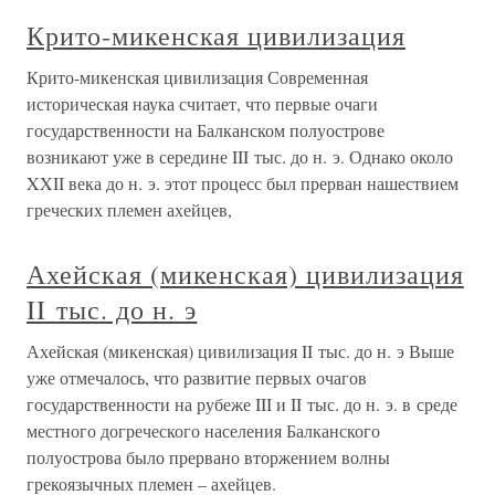
Крито-микенская цивилизация
Крито-микенская цивилизация Современная
историческая наука считает, что первые очаги
государственности на Балканском полуострове
возникают уже в середине III тыс. до н. э. Однако около
XXII века до н. э. этот процесс был прерван нашествием
греческих племен ахейцев,
Ахейская (микенская) цивилизация
II тыс. до н. э
Ахейская (микенская) цивилизация II тыс. до н. э Выше
уже отмечалось, что развитие первых очагов
государственности на рубеже III и II тыс. до н. э. в среде
местного догреческого населения Балканского
полуострова было прервано вторжением волны
грекоязычных племен – ахейцев.