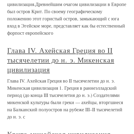
цивилизация.Древнейшим очагом цивилизации в Европе
был остров Крит. По своему географическому
положению этот гористый остров, замыкающий с юга
вход в Эгейское море, представляет как бы естественный
форпост европейского
Глава IV. Ахейская Греция во II
тысячелетии до н. э. Микенская
цивилизация
Глава IV. Ахейская Греция во II тысячелетии до н. э.
Микенская цивилизация 1. Греция в раннеэлладский
период (до конца III тысячелетия до н. э.) Создателями
микенской культуры были греки — ахейцы, вторгшиеся
на Балканский полуостров на рубеже III–II тысячелетий
до н. э. с