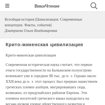
ВикиЧтение
Всеобщая история [Цивилизация. Современные
концепции. Факты, события]
Дмитриева Ольга Владимировна
Крито-микенская цивилизация
Крито-микенская цивилизация
Современная историческая наука считает, что первые
очаги государственности на Балканском полуострове
возникают уже в середине III тыс. до н. э. Однако около
XXII века до н. э. этот процесс был прерван нашествием
греческих племен ахейцев, мигрировавших сюда,
возможно, из придунайских районов Европы. Эти
племена носителей греческого языка находились на
весьма низком уровне общественного развития и,