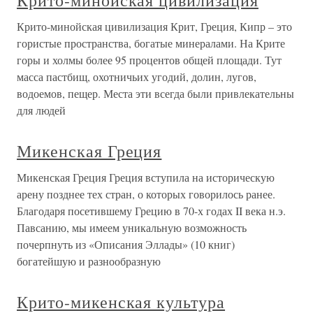
Крито-минойская цивилизация
Крито-минойская цивилизация Крит, Греция, Кипр – это
гористые пространства, богатые минералами. На Крите
горы и холмы более 95 процентов общей площади. Тут
масса пастбищ, охотничьих угодий, долин, лугов,
водоемов, пещер. Места эти всегда были привлекательны
для людей
Микенская Греция
Микенская Греция Греция вступила на историческую
арену позднее тех стран, о которых говорилось ранее.
Благодаря посетившему Грецию в 70-х годах II века н.э.
Павсанию, мы имеем уникальную возможность
почерпнуть из «Описания Эллады» (10 книг)
богатейшую и разнообразную
Крито-микенская культура