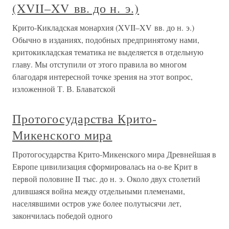
(XVII–XV вв. до н. э.)
Крито-Кикладская монархия (XVII–XV вв. до н. э.)
Обычно в изданиях, подобных предпринятому нами,
критокикладская тематика не выделяется в отдельную
главу. Мы отступили от этого правила во многом
благодаря интересной точке зрения на этот вопрос,
изложенной Т. В. Блаватской
Протогосударства Крито-
Микенского мира
Протогосударства Крито-Микенского мира Древнейшая в
Европе цивилизация сформировалась на о-ве Крит в
первой половине II тыс. до н. э. Около двух столетий
длившаяся война между отдельными племенами,
населявшими остров уже более полутысячи лет,
закончилась победой одного