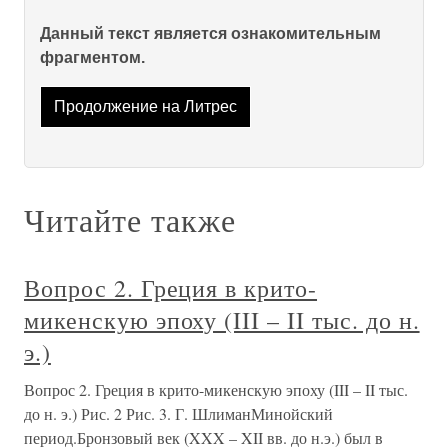
Данный текст является ознакомительным
фрагментом.
Продолжение на Литрес
Читайте также
Вопрос 2. Греция в крито-
микенскую эпоху (III – II тыс. до н.
э.)
Вопрос 2. Греция в крито-микенскую эпоху (III – II тыс.
до н. э.) Рис. 2 Рис. 3. Г. ШлиманМинойский
период.Бронзовый век (XXX – XII вв. до н.э.) был в