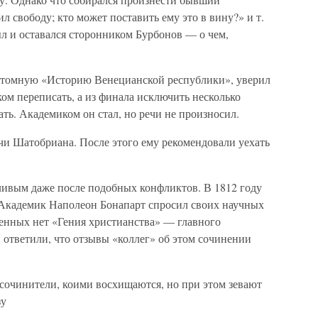
 свободу; кто может поставить ему это в вину?» и т.
л и оставался сторонником Бурбонов — о чем,
митомную «Историю Венецианской республики», уверил
ком переписать, а из финала исключить несколько
ать. Академиком он стал, но речи не произносил.
и Шатобриана. После этого ему рекомендовали уехать
ливым даже после подобных конфликтов. В 1812 году
 Академик Наполеон Бонапарт спросил своих научных
денных нет «Гения христианства» — главного
ответили, что отзывы «коллег» об этом сочинении
сочинители, коими восхищаются, но при этом зевают
зу