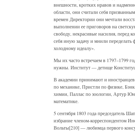
внешности, кротких нравов и надменно
области, они считали себя призванны
времен Директории они мечтали восста
выполнении ее приговоров на светску
свободу, некрасивые насилия, перед к
себя иную задачу и мнили переделать
холодному идеалу».
Мы их часто встречаем в 1797–1799 год
нужны. Институт — детище Конституц
В академии принимают и иностранцев. 
по механике, Пристли по физике, Бэнк
химии, Паллас по зоологии, Артур Юн
математике.
5 сентября 1803 года председатель Ша
избрание членом-корреспондентом Ин
Вольты[210] — любимца первого консу