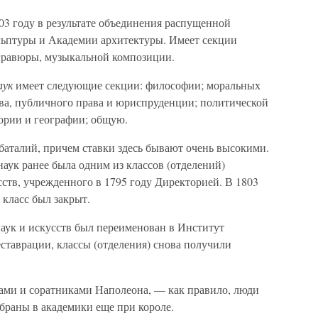
03 году в результате объединения распущенной
ьптуры и Академии архитектуры. Имеет секции
 гравюры, музыкальной композиции.
аук
имеет следующие секции: философии; моральных
тва, публичного права и юриспруденции; политической
ории и географии; общую.
аталий, причем ставки здесь бывают очень высокими.
аук ранее была одним из классов (отделений)
ств, учрежденного в 1795 году Директорией. В 1803
класс был закрыт.
аук и искусств был переименован в Институт
еставрации, классы (отделения) снова получили
ами и соратниками Наполеона, — как правило, люди
збраны в академики еще при короле.