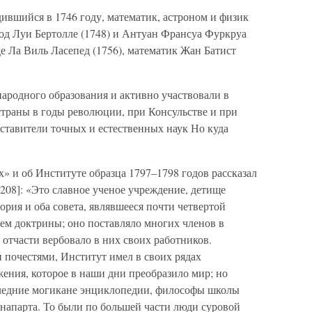
ившийся в 1746 году, математик, астроном и физик
од Луи Бертолле (1748) и Антуан Франсуа Фуркруа
де Ла Виль Ласепед (1756), математик Жан Батист
ародного образования и активно участвовали в
траны в годы революции, при Консульстве и при
тавители точных и естественных наук Но куда
» и об Институте образца 1797–1798 годов рассказал
208]: «Это славное ученое учреждение, детище
ория и оба совета, являвшееся почти четвертой
ем доктрины; оно поставляло многих членов в
отчасти вербовало в них своих работников.
почестями, Институт имел в своих рядах
ения, которое в наши дни преобразило мир; но
следние могикане энциклопедии, философы школы
напарта. То были по большей части люди суровой