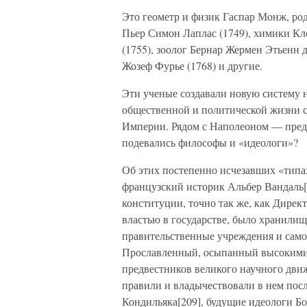
Это геометр и физик Гаспар Монж, род
Пьер Симон Лаплас (1749), химики Кл
(1755), зоолог Бернар Жермен Этьенн 
Жозеф Фурье (1768) и другие.
Эти ученые создавали новую систему н
общественной и политической жизни с
Империи. Рядом с Наполеоном — предс
подевались философы и «идеологи»?
Об этих постепенно исчезавших «типах
французский историк Альбер Вандаль[
конституции, точно так же, как Директ
властью в государстве, было хранилищ
правительственные учреждения и само 
Прославленный, осыпанный высокими 
предвестников великого научного движ
правили и владычествовали в нем по
Кондильяка[209], будущие идеологи Бо