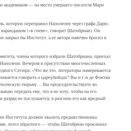
ли академиком — на место умершего писателя Мари
ь, которую переправил Наполеону через графа Дарю.
 карандашом («в гневе», говорит Шатобриан). Он
 он закрыл бы Институт, а ее автора навечно бросил в
омитета, члены которого избрали Шатобриана, приехал
я Наполеон. Вечером в присутствии многочисленных
едного Сегюра: «Что же это, литераторы намереваются
ивается говорить о цареубийцах? Вы и г-н де Фонтан
 Венсенскую тюрьму… Вы председательствуете во
зываю передать ему, что я не хочу, чтобы на его
 разряд не послушается, я разгоню его как вредный
ен Института должен хвалить предшественника.
ами, хотел обратного — чтобы Шатобриан проклинал
у. Однако что собирался произнести бывший