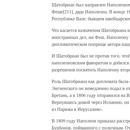
Шатобриан был направлен Наполеоном 
Феше[211], дяде Наполеона. В конце 1
Республике Вале, бывшем швейцарско
Что касается назначения Шатобриана в
иностранных дел, ни Феш. Наполеону 
дипломатическом поприще автора наш
И Шатобриан был не против того, чтоб
наполеоновским фаворитом и добился 
разрешения посвятить Наполеону втор
Роль Шатобриана как дипломата была с
Энгиенского он немедленно подал в от
Бретань, а в 1806 году отправился на 
Вернувшись домой через Испанию, он
из Парижа в Иерусалим».
В 1809 году Наполеон приказал расст
Бурбонов, пойманного с поличным. От