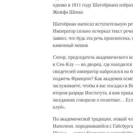
однако в 1811 году Шатобриана избра
Жозефа Шенье.
Шатобриан написал вступительную реч
Император сильно исчеркал текст речи
заявил, что будь эта речь произнесена,
каменный мешок
Сепор, председатель академического к
в Сен-Клу — во дворец, где находилс
свидетелей император набросился на б
поджечь Францию? Как академия осмел
заслуживаете, чтобы я вас посадил в
втором разряде Института, я вам прика
заседаниях говорили о политике… Если
клуб».
По академической традиции, новый чл
Наполеон, породнившийся с Габсбург
Шенье — члена Конвента и цареубийц