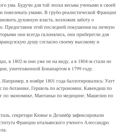
го ума. Будучи для той эпохи весьма учеными в своей
ми повелевать умами. В грубо-реалистической Франции
новить духовную власть, возложив заботу о
ю. Предоставив этой последней покушения на личную
оторыми они всегда склонялись, они приберегли для
 французскую душу согласно своему высокому и
ах, в 1802-м они уже не на виду, а в 1804-м стали не
ии, уничтоженной Бонапартом в 1799 году.
Например, в ноябре 1801 года баллотировались: Уатт
с по ботанике, Гершель по астрономии, Кавендиш по
г по экономике, Мантаньи по медицине, Машелин по
пталь, секретари Кювье и Деламбр зафиксировали
ститута Франции итальянского ученого Алессандро
ла.