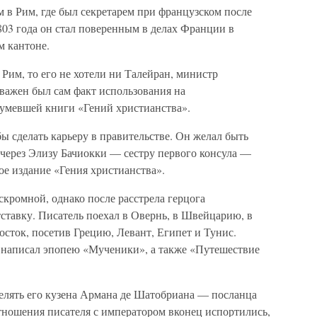
в Рим, где был секретарем при французском после
803 года он стал поверенным в делах Франции в
м кантоне.
 Рим, то его не хотели ни Талейран, министр
важен был сам факт использования на
умевшей книги «Гений христианства».
ы сделать карьеру в правительстве. Он желал быть
через Элизу Бачиокки — сестру первого консула —
ое издание «Гения христианства».
кромной, однако после расстрела герцога
ставку. Писатель поехал в Овернь, в Швейцарию, в
Восток, посетив Грецию, Левант, Египет и Тунис.
 написал эпопею «Мученики», а также «Путешествие
релять его кузена Армана де Шатобриана — посланца
ношения писателя с императором вконец испортились,