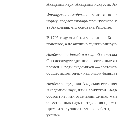
Академия наук, Академия искусств, А
Французская Академия
изучает язык и
норму, создает словарь французского 
та Академия, что основана Ришелье.
В 1793 году она была упразднена Конв
почетное, а не активно функционирую
Академия надписей и изящной словесн
Она исследует древние и восточные яз
времен. Среди академиков — востоков
осуществляет опеку над рядом француз
Академия наук,
или Академия естестве
Академией наук, или Парижской Акаде
состоит из пяти отделений физико-мат
естественных наук и отделения приме
премии за лучшие научные работы, на
ученым.