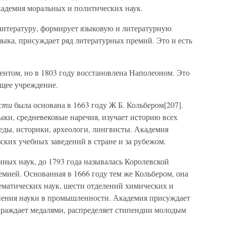
кадемия моральных и политических наук.
 литературу, формирует языковую и литературную
языка, присуждает ряд литературных премий. Это и есть
ентом, но в 1803 году восстановлена Наполеоном. Это
щее учреждение.
ости
была основана в 1663 году Ж Б. Кольбером[207].
ыки, средневековые наречия, изучает историю всех
еды, историки, археологи, лингвисты. Академия
ских учебных заведений в стране и за рубежом.
нных наук, до 1793 года называлась Королевской
мией. Основанная в 1666 году тем же Кольбером, она
ематических наук, шести отделений химических и
нения науки в промышленности. Академия присуждает
граждает медалями, распределяет стипендии молодым