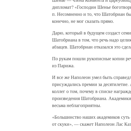
дипломат? «Господин Шенье боготворил
п. Несомненно и то, что Шатобриан бы
конечно, не мог сказать прямо.
Дарю, который в будущем создаст се
Шатобриана в том, что речь надо цели
абзацев. Шатобриан отказался это сдел
По рукам пошли рукописные копии реч
из Парижа.
И все же Наполеон умел быть справед
присуждались премии за десятилетие.
коллег о том, почему в списке награж
произведения Шатобриана. Академики 
весьма неблагоприятны.
«Большинство наших академиков суть 
от скуки», — скажет Наполеон Лас Ка