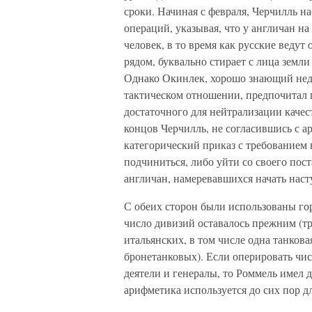
сроки. Начиная с февраля, Черчилль н
операций, указывая, что у англичан н
человек, в то время как русские ведут
рядом, буквально стирает с лица земл
Однако Окинлек, хорошо знающий недо
тактическом отношении, предпочитал п
достаточного для нейтрализации качес
концов Черчилль, не согласившись с 
категорический приказ с требованием
подчиниться, либо уйти со своего пос
англичан, намеревавшихся начать наст
С обеих сторон были использованы гор
число дивизий оставалось прежним (тр
итальянских, в том числе одна танкова
бронетанковых). Если оперировать чис
деятели и генералы, то Роммель имел 
арифметика используется до сих пор д