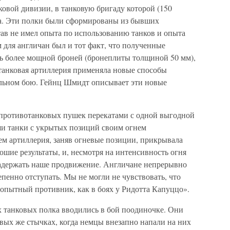
овой дивизии, в танковую бригаду которой (150
ка. Эти полки были сформированы из бывших
тав не имел опыта по использованию танков и опыта
для англичан был и тот факт, что полученные
сь более мощной броней (бронеплиты толщиной 50 мм),
отанковая артиллерия применяла новые способы
ельном бою. Гейнц Шмидт описывает эти новые
противотанковых пушек перекатами с одной выгодной
ши танки с укрытых позиций своим огнем
ем артиллерия, заняв огневые позиции, прикрывала
ошие результаты, и, несмотря на интенсивность огня
 задержать наше продвижение. Англичане непрерывно
енно отступать. Мы не могли не чувствовать, что
 опытный противник, как в боях у Ридотта Капуццо».
х танковых полка вводились в бой поодиночке. Они
вых же стычках, когда немцы внезапно напали на них