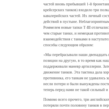
частей вновь прибывшей 1-й бронетанк
крейсерских танков) входило три пол
кавалерийских частей. Их личный сос
действий в пустыне. Неблагоприятным 
Роммелем новые тапки Т-III отличали
чем старые танки, и немецкая против
взаимодействия с танками в наступат
способы следующим образом:
«Мы перебрасывали наши двенадцать 
позиции на другую, в то время как на
поддерживали маневр артиллерии. Зат
движение танков. Эта тактика дала хор
противника, его танкам не удавалось
несли потери и были вынуждены постеп
теперь перед нами не такой сильный и
Помимо всего прочего, три английски
потеряли почти половину танков в пер