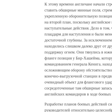
К этому времени англичане начали с
ставить обширные минные поля, стремя
укрепленную оборонительную позицию.
на второй план, поскольку английско
наступательные действия. Дело в том,
плацдарм для наступления и были мене
достаточной глубины. За исключением
находились слишком далеко друг от д
поддержку огнем. Они тянулись в южн
фланге позиция у Бир-Хашейма, котор
командованием генерала Кенига, нахо
осложняющим оборону обстоятельством
конечно-выгрузочной станции в предв
очевидный объект для флангового уда
сосредоточенные там обширные запасы
английских командиров в ходе боевых 
Разработке планов боевых действий с
руководителей относительно целесооб