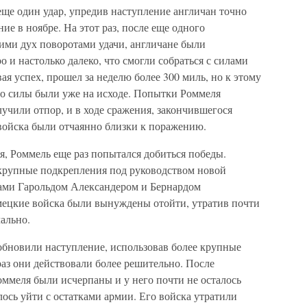
ще один удар, упредив наступление англичан точно
ние в ноябре. На этот раз, после еще одного
ми дух поворотами удачи, англичане были
 и настолько далеко, что смогли собраться с силами
ая успех, прошел за неделю более 300 миль, но к этому
го силы были уже на исходе. Попытки Роммеля
учили отпор, и в ходе сражения, закончившегося
войска были отчаянно близки к поражению.
я, Роммель еще раз попытался добиться победы.
крупные подкрепления под руководством новой
лами Гарольдом Александером и Бернардом
мецкие войска были вынуждены отойти, утратив почти
чально.
зобновили наступление, использовав более крупные
раз они действовали более решительно. После
ммеля были исчерпаны и у него почти не осталось
лось уйти с остатками армии. Его войска утратили