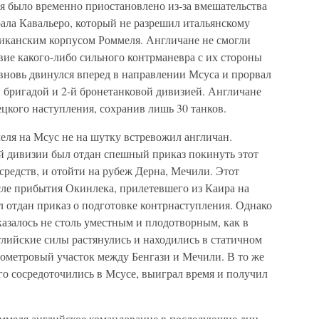
я было временно приостановлено из-за вмешательства
ала Кавальеро, который не разрешил итальянскому
иканским корпусом Роммеля. Англичане не смогли
твие какого-либо сильного контрманевра с их стороны
вновь двинулся вперед в направлении Мсуса и прорвал
 бригадой и 2-й бронетанковой дивизией. Англичане
ецкого наступления, сохранив лишь 30 танков.
ля на Мсус не на шутку встревожил англичан.
й дивизии был отдан спешный приказ покинуть этот
средств, и отойти на рубеж Дерна, Мечили. Этот
осле прибытия Окинлека, прилетевшего из Каира на
ыл отдан приказ о подготовке контрнаступления. Однако
казалось не столь уместным и плодотворным, как в
нглийские силы растянулись и находились в статичном
ометровый участок между Бенгази и Мечили. В то же
го сосредоточились в Мсусе, выиграл время и получил
оммеля английское командование в последующие дни