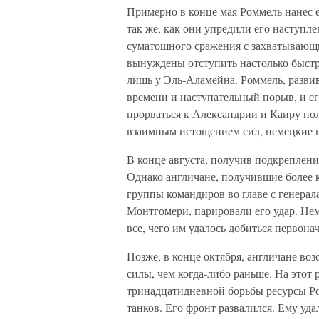
Примерно в конце мая Роммель нанес е
так же, как они упредили его наступле
суматошного сражения с захватывающи
вынуждены отступить настолько быстро
лишь у Эль-Аламейна. Роммель, развив
времени и наступательный порыв, и е
прорваться к Александрии и Каиру пол
взаимным истощением сил, немецкие 
В конце августа, получив подкреплени
Однако англичане, получившие более 
группы командиров во главе с генера
Монтгомери, парировали его удар. Не
все, чего им удалось добиться первона
Позже, в конце октября, англичане во
силы, чем когда-либо раньше. На этот 
тринадцатидневной борьбы ресурсы Ро
танков. Его фронт развалился. Ему уда