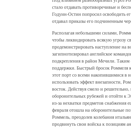
стало отдавать противоречивые и бесп
Годуин-Остин попросил освободить ег
отдавал приказы его подчиненным чере
Располагая небольшими силами, Роммел
чтобы ликвидировать всякую угрозу св
продемонстрировать наступление на в
загипнотизировал английское командо
подкрепления в район Мечили. Таким о
поддержки. Быстрый бросок Роммеля к
этот порт со всеми накопившимися в 
использовать эффект внезапности, Ро
восток. Действуя смело и решительно,
оборонительных рубежей и отойти к Э
из-за нехватки предметов снабжения е
февраля отошла на оборонительные поз
Роммель, преодолев колебания италья
продвинуть свои войска к позициям ан