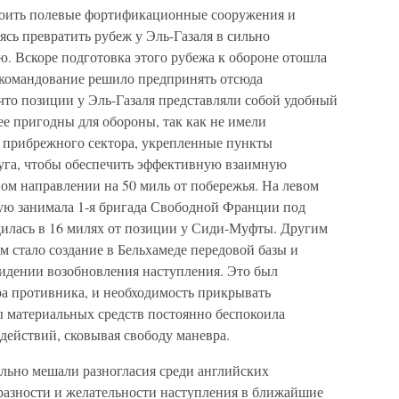
троить полевые фортификационные сооружения и
сь превратить рубеж у Эль-Газаля в сильно
 Вскоре подготовка этого рубежа к обороне отошла
е командование решило предпринять отсюда
 что позиции у Эль-Газаля представляли собой удобный
е пригодны для обороны, так как не имели
 прибрежного сектора, укрепленные пункты
руга, чтобы обеспечить эффективную взаимную
ом направлении на 50 миль от побережья. На левом
ую занимала 1-я бригада Свободной Франции под
дилась в 16 милях от позиции у Сиди-Муфты. Другим
 стало создание в Бельхамеде передовой базы и
идении возобновления наступления. Это был
ра противника, и необходимость прикрывать
 материальных средств постоянно беспокоила
действий, сковывая свободу маневра.
ильно мешали разногласия среди английских
разности и желательности наступления в ближайшие