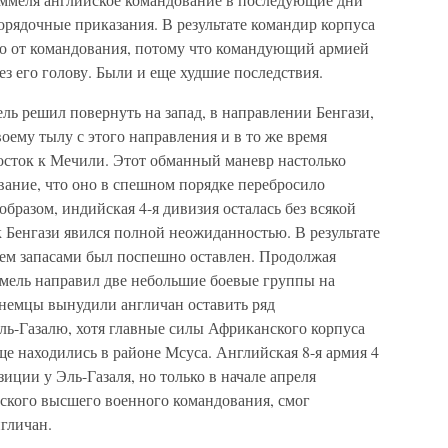
орядочные приказания. В результате командир корпуса
о от командования, потому что командующий армией
з его голову. Были и еще худшие последствия.
ь решил повернуть на запад, в направлении Бенгази,
оему тылу с этого направления и в то же время
осток к Мечили. Этот обманный маневр настолько
вание, что оно в спешном порядке перебросило
бразом, индийская 4-я дивизия осталась без всякой
 Бенгази явился полной неожиданностью. В результате
нем запасами был поспешно оставлен. Продолжая
ммель направил две небольшие боевые группы на
 немцы вынудили англичан оставить ряд
ль-Газалю, хотя главные силы Африканского корпуса
ще находились в районе Мсуса. Английская 8-я армия 4
иции у Эль-Газаля, но только в начале апреля
нского высшего военного командования, смог
гличан.