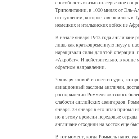
способность оказывать серьезное сопр
Триполитании, в 1000 милях от Эль-А
отступлении, которое завершилось в Т
немецких и итальянских войск из Афр
В начале января 1942 года англичане 
лишь как кратковременную паузу в на
наращивали силы для этой операции,
«Акробат». И действительно, в конце 
обратном направлении.
5 января конвой из шести судов, котор
авиационный заслоны англичан, достав
распоряжении Роммеля оказалось более
слабости английских авангардов, Ромм
января. 23 января в его штаб прибыл 
но к этому времени передовые отряды 
англичане отходили на восток еще быс
В тот момент, когда Роммель нанес уда