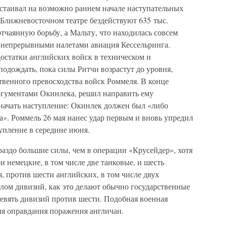
астаивал на возможно раннем начале наступательных
а Ближневосточном театре бездействуют 635 тыс.
 отчаянную борьбу, а Мальту, что находилась совсем
и непрерывными налетами авиация Кессельринга.
статки английских войск в техническом и
одождать, пока силы Ритчи возрастут до уровня,
твенного превосходства войск Роммеля. В конце
аргументами Окинлека, решил направить ему
 начать наступление: Окинлек должен был «либо
та». Роммель 26 мая нанес удар первым и вновь упредил
упление в середине июня.
аздо большие силы, чем в операции «Крусейдер», хотя
и немецкие, в том числе две танковые, и шесть
я, против шести английских, в том числе двух
лом дивизий, как это делают обычно государственные
девять дивизий против шести. Подобная военная
ля оправдания поражения англичан.