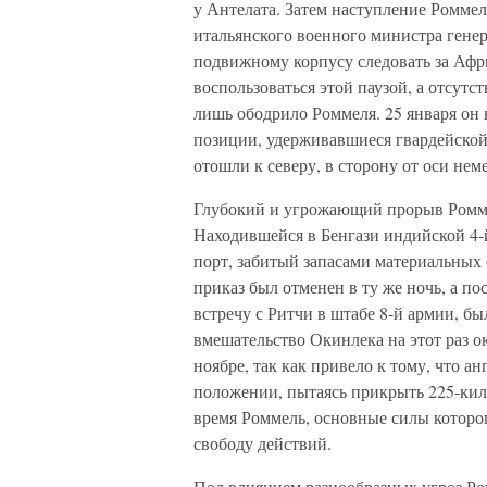
у Антелата. Затем наступление Роммел
итальянского военного министра генер
подвижному корпусу следовать за Афр
воспользоваться этой паузой, а отсутс
лишь ободрило Роммеля. 25 января он 
позиции, удерживавшиеся гвардейской
отошли к северу, в сторону от оси нем
Глубокий и угрожающий прорыв Ромме
Находившейся в Бенгази индийской 4-
порт, забитый запасами материальных 
приказ был отменен в ту же ночь, а п
встречу с Ритчи в штабе 8-й армии, б
вмешательство Окинлека на этот раз о
ноябре, так как привело к тому, что а
положении, пытаясь прикрыть 225-кил
время Роммель, основные силы которо
свободу действий.
Под влиянием разнообразных угроз Р