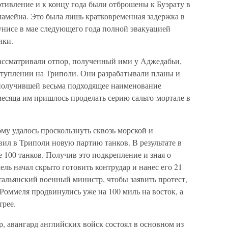
отивление и к концу года были отброшены к Буэрату в
ламейна. Это была лишь кратковременная задержка в
унисе в мае следующего года полной эвакуацией
ики.
рассматривали отпор, полученный ими у Аджедабьи,
ступлении на Триполи. Они разрабатывали планы и
 получившей весьма подходящее наименование
месяца им пришлось проделать серию сальто-мортале в
ому удалось проскользнуть сквозь морской и
ил в Триполи новую партию танков. В результате в
 100 танков. Получив это подкрепление и зная о
ель начал скрыто готовить контрудар и нанес его 21
итальянский военный министр, чтобы заявить протест,
Роммеля продвинулись уже на 100 миль на восток, а
трее.
р, авангард английских войск состоял в основном из