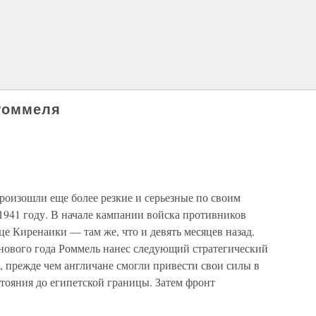
Роммеля
роизошли еще более резкие и серьезные по своим
1941 году. В начале кампании войска противников
е Киренаики — там же, что и девять месяцев назад.
 нового года Роммель нанес следующий стратегический
и, прежде чем англичане смогли привести свои силы в
стояния до египетской границы. Затем фронт