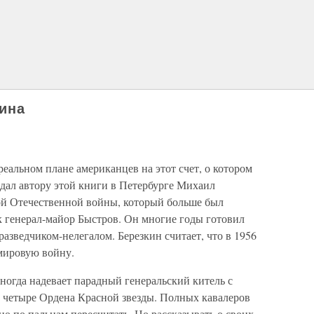
кина
еальном плане американцев на этот счет, о котором
едал автору этой книги в Петербурге Михаил
ой Отечественной войны, который больше был
к генерал-майор Быстров. Он многие годы готовил
разведчиком-нелегалом. Березкин считает, что в 1956
мировую войну.
ногда надевает парадный генеральский китель с
 четыре Ордена Красной звезды. Полных кавалеров
но по пальцам пересчитать. Но рассказывать о своих