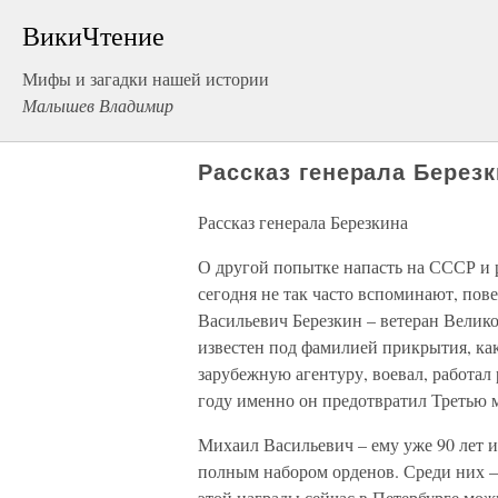
ВикиЧтение
Мифы и загадки нашей истории
Малышев Владимир
Рассказ генерала Берез
Рассказ генерала Березкина
О другой попытке напасть на СССР и р
сегодня не так часто вспоминают, пов
Васильевич Березкин – ветеран Велик
известен под фамилией прикрытия, ка
зарубежную агентуру, воевал, работал 
году именно он предотвратил Третью 
Михаил Васильевич – ему уже 90 лет и
полным набором орденов. Среди них –
этой награды сейчас в Петербурге мож