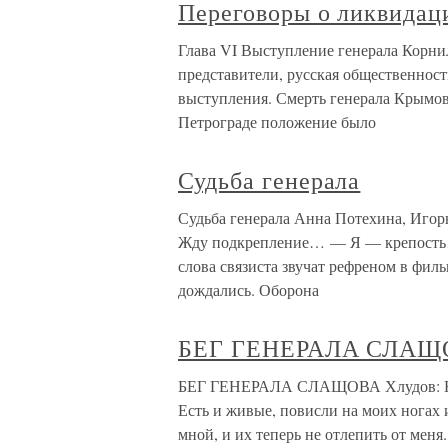
Переговоры о ликвидац
Глава VI Выступление генерала Корни
представители, русская общественност
выступления. Смерть генерала Крымов
Петрограде положение было
Судьба генерала
Судьба генерала Анна Потехина, Иг
Жду подкрепление… — Я — крепост
слова связиста звучат рефреном в филь
дождались. Оборона
БЕГ ГЕНЕРАЛА СЛАЩ
БЕГ ГЕНЕРАЛА СЛАЩОВА Хлудов: Но ве
Есть и живые, повисли на моих ногах и
мной, и их теперь не отлепить от меня