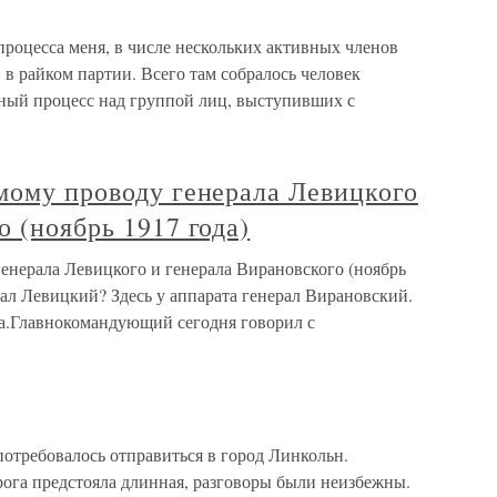
 процесса меня, в числе нескольких активных членов
 в райком партии. Всего там собралось человек
ебный процесс над группой лиц, выступивших с
мому проводу генерала Левицкого
о (ноябрь 1917 года)
енерала Левицкого и генерала Вирановского (ноябрь
рал Левицкий? Здесь у аппарата генерал Вирановский.
а.Главнокомандующий сегодня говорил с
потребовалось отправиться в город Линкольн.
рога предстояла длинная, разговоры были неизбежны.