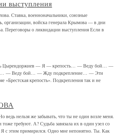
ии выступления
лова. Ставка, военноначальники, союзные
ь, организации, войска генерала Крымова — в дни
а. Переговоры о ликвидации выступления Если в
орь Цырендоржиев — Я — крепость… — Веду бой… —
ь… — Веду бой… — Жду подкрепление… — Эти
ме «Брестская крепость». Подкрепления так и не
ОВА
дь нельзя же забывать, что ты не один возле меня.
 тоже требуют. А? Судьба завязала их в один узел со
. Я с этим примирился. Одно мне непонятно. Ты. Как