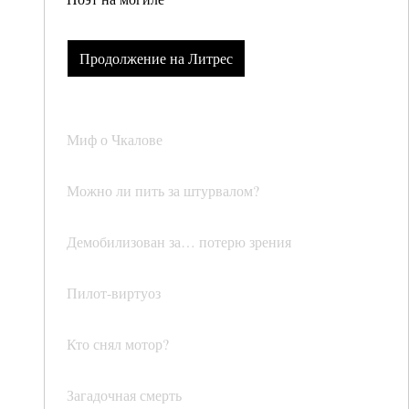
Продолжение на Литрес
Миф о Чкалове
Можно ли пить за штурвалом?
Демобилизован за… потерю зрения
Пилот-виртуоз
Кто снял мотор?
Загадочная смерть