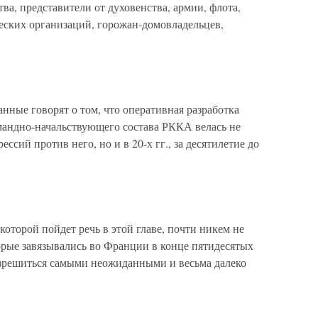
а, представители от духовенства, армии, флота,
еских организаций, горожан-домовладельцев,
е говорят о том, что оперативная разработка
мандно-начальствующего состава РККА велась не
рессий против него, но и в 20-х гг., за десятилетие до
которой пойдет речь в этой главе, почти никем не
орые завязывались во Франции в конце пятидесятых
азрешиться самыми неожиданными и весьма далеко