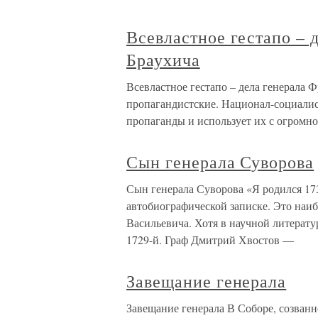
Всевластное гестапо – 
Браухича
Всевластное гестапо – дела генерала 
пропагандистские. Национал-социалис
пропаганды и использует их с огромн
Сын генерала Суворова
Сын генерала Суворова «Я родился 173
автобиографической записке. Это наиб
Васильевича. Хотя в научной литерат
1729-й. Граф Дмитрий Хвостов —
Завещание генерала
Завещание генерала В Соборе, созванн