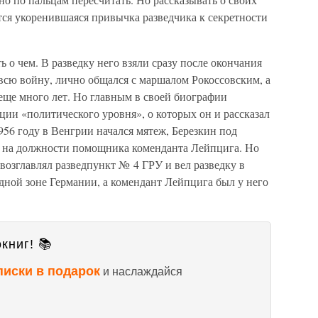
тся укоренившаяся привычка разведчика к секретности
 о чем. В разведку него взяли сразу после окончания
всю войну, лично общался с маршалом Рокоссовским, а
еще много лет. Но главным в своей биографии
ации «политического уровня», о которых он и рассказал
956 году в Венгрии начался мятеж, Березкин под
 на должности помощника коменданта Лейпцига. Но
 возглавлял разведпункт № 4 ГРУ и вел разведку в
дной зоне Германии, а комендант Лейпцига был у него
книг! 📚
писки в подарок
и наслаждайся