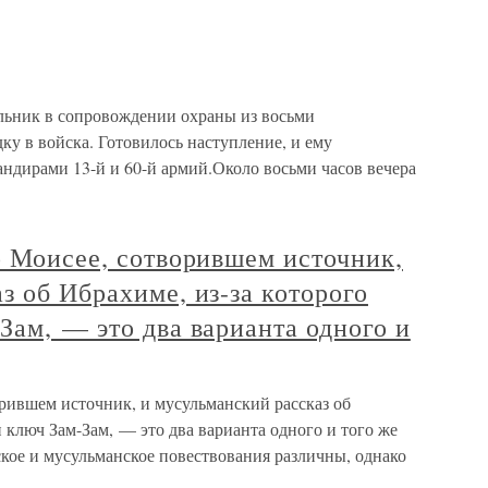
альник в сопровождении охраны из восьми
у в войска. Готовилось наступление, и ему
андирами 13-й и 60-й армий.Около восьми часов вечера
о Моисее, сотворившем источник,
з об Ибрахиме, из-за которого
Зам, — это два варианта одного и
орившем источник, и мусульманский рассказ об
н ключ Зам-Зам, — это два варианта одного и того же
кое и мусульманское повествования различны, однако