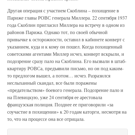
Другая операция с участием Скоблина – похищение в
Париже главы РОВС генерала Миллера. 22 сентября 1937
года Скоблин пригласил Миллера на встречу в одном из
районов Парижа. Однако тот, по своей обычной
привычке к осторожности, оставил в кабинете конверт с
указанием, куда и к кому он пошел. Когда похищенный
советскими агентами Миллер исчез, конверт вскрыли, и
подозрение сразу пало на Скоблина. Его вызвали в штаб-
квартиру РОВСа, предъявили письмо, но он под каким-
то предлогом вышел, а потом… исчез. Разразился
неслыханный скандал, все были поражены
«предательством» боевого генерала. Подозрение пало и
на Плевицкую, уже 24 сентября ее арестовала
французская полиция. Позднее ее приговорили «за
соучастие в похищении» к 20 годам каторги, несмотря на
то, что на процессе она все отрицала.