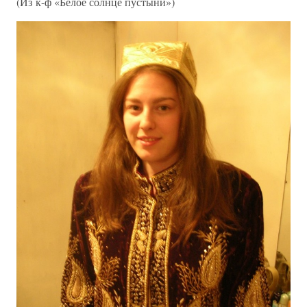
(Из к-ф «Белое солнце пустыни»)