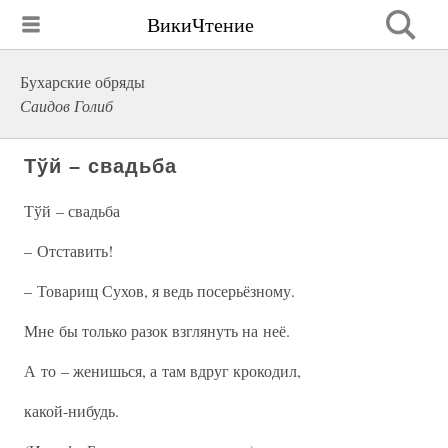
ВикиЧтение
Бухарские обряды
Саидов Голиб
Тўй – свадьба
Тўй – свадьба
– Отставить!
– Товарищ Сухов, я ведь посерьёзному.
Мне бы только разок взглянуть на неё.
А то – женишься, а там вдруг крокодил,
какой-нибудь.