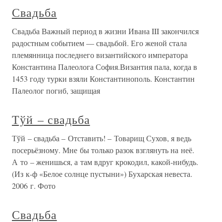
Свадьба
Свадьба Важный период в жизни Ивана III закончился
радостным событием — свадьбой. Его женой стала
племянница последнего византийского императора
Константина Палеолога София.Византия пала, когда в
1453 году турки взяли Константинополь. Константин
Палеолог погиб, защищая
Тўй – свадьба
Тўй – свадьба – Отставить! – Товарищ Сухов, я ведь
посерьёзному. Мне бы только разок взглянуть на неё.
А то – женишься, а там вдруг крокодил, какой-нибудь.
(Из к-ф «Белое солнце пустыни») Бухарская невеста.
2006 г. Фото
Свадьба