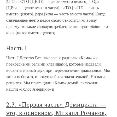
25.24. TOTO [ЦЕЦЕ — целое вместо целого], ТОра
[ЦЕча — целое вместо части], раТО [чаЦЕ — часть
вместо целого], рара [чача — часть вместо части] Когда
означающее нечто целое слово относится ко всему
целому, то такое словоупотребление именуют «totum pro
toto» (целое вместо целого).
Часть I
Часть I Детство Все началось с радиолы «Кама» – с
прекрасными белыми клавишами, которые издавали
восхитительный звук при переключении диапазонов. Мы
жили небогато, и покупка была значительной. Но папа
решился. Мы притащили «Каму» домой, включили,
нашли «Голос Америки» и
2.3. «Первая часть» Домициана —
это, в основном, Михаил Романов,