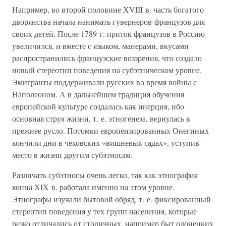
Например, во второй половине XVIII в. часть богатого
дворянства начала нанимать гувернеров-французов для
своих детей. После 1789 г. приток французов в Россию
увеличился, и вместе с языком, манерами, вкусами
распространились французские воззрения, что создало
новый стереотип поведения на субэтническом уровне.
Эмигранты поддерживали русских во время войны с
Наполеоном. А в дальнейшем традиция обучения
европейской культуре создалась как инерция, ибо
основная струя жизни, т. е. этногенеза, вернулась в
прежнее русло. Потомки европеизированных Онегиных
кончили дни в чеховских «вишневых садах», уступив
место в жизни другим субэтносам.
Различать субэтносы очень легко, так как этнография
конца XIX в. работала именно на этом уровне.
Этнографы изучали бытовой обряд, т. е. фиксированный
стереотип поведения у тех групп населения, которые
резко отличались от столичных, например быт олонецких