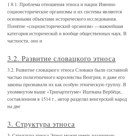
1.8.1. Проблема отношения этноса и нации Именно
социоисторические организмы и их системы являются
основными объектами исторического исследования.
Понятие «социоисторический организм» —важнейшая
категория исторической и вообще общественных наук. В
частности, оно и
3.2. Развитие словацкого этноса
3.2. Развитие словацкого этноса Словаки были составной
частью полиэтничного королевства Венгрия, и даже его
законы признавали их как особую этническую группу. В
упомянутом выше «Трипартитуме» Иштвана Вербёци,
составленном в 1514 г., автор разделял венгерский народ
на две
3. Структура этноса
3. Структура этноса Этнос может иметь различную