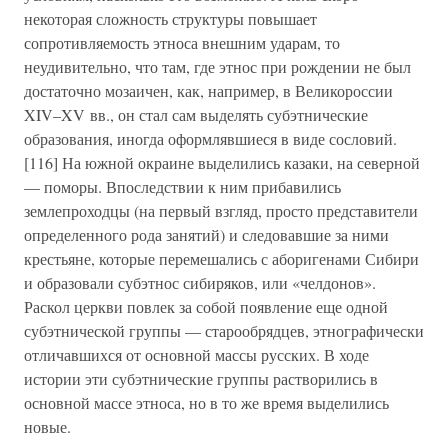
некоторая сложность структуры повышает
сопротивляемость этноса внешним ударам, то
неудивительно, что там, где этнос при рождении не был
достаточно мозаичен, как, например, в Великороссии
XIV–XV вв., он стал сам выделять субэтнические
образования, иногда оформлявшиеся в виде сословий.
[116] На южной окраине выделились казаки, на северной
— поморы. Впоследствии к ним прибавились
землепроходцы (на первый взгляд, просто представители
определенного рода занятий) и следовавшие за ними
крестьяне, которые перемешались с аборигенами Сибири
и образовали субэтнос сибиряков, или «челдонов».
Раскол церкви повлек за собой появление еще одной
субэтнической группы — старообрядцев, этнографически
отличавшихся от основной массы русских. В ходе
истории эти субэтнические группы растворились в
основной массе этноса, но в то же время выделились
новые.