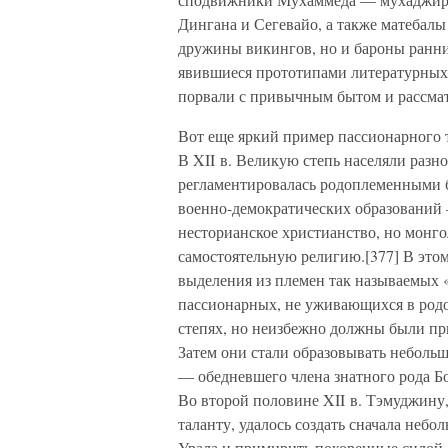
Дингана и Сегевайо, а также матебалы
дружины викингов, но и бароны ранни
явившиеся прототипами литературных 
порвали с привычным бытом и рассматр
Вот еще яркий пример пассионарного т
В XII в. Великую степь населяли разн
регламентировалась родоплеменными 
военно-демократических образований
несторианское христианство, но монг
самостоятельную религию.[377] В этом
выделения из племен так называемых «
пассионарных, не уживающихся в родо
степях, но неизбежно должны были при
Затем они стали образовывать небольш
— обедневшего члена знатного рода Бо
Во второй половине XII в. Тэмуджину
таланту, удалось создать сначала небо
Урала и примирить покоренные силой о