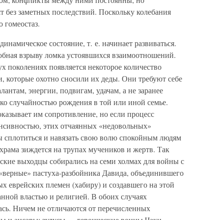
ят без заметных последствий. Поскольку колебания
о гомеостаз.
динамическое состояние, т. е. начинает развиваться.
добная взрыву ломка устоявшихся взаимоотношений.
вух поколениях появляется некоторое количество
, которые охотно сносили их деды. Они требуют себе
лантам, энергии, подвигам, удачам, а не заранее
ко случайностью рождения в той или иной семье.
оказывает им сопротивление, но если процесс
нсивностью, этих отчаянных «недовольных»
бы сплотиться и навязать свою волю спокойным людям
храма зиждется на трупах мучеников и жертв. Так
ские выходцы собирались на семи холмах для войны с
«верные» пастуха-разбойника Давида, объединившего
х еврейских племен (хабиру) и создавшего на этой
анной властью и религией. В обоих случаях
ась. Ничем не отличаются от перечисленных
и ансары; зулусы — героические воины Чаки,