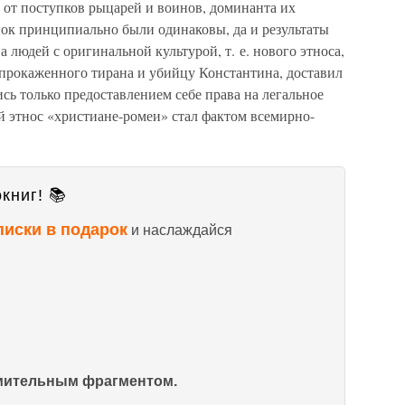
 от поступков рыцарей и воинов, доминанта их
нок принципиально были одинаковы, да и результаты
а людей с оригинальной культурой, т. е. нового этноса,
 прокаженного тирана и убийцу Константина, доставил
сь только предоставлением себе права на легальное
ый этнос «христиане-ромеи» стал фактом всемирно-
книг! 📚
писки в подарок
и наслаждайся
омительным фрагментом.