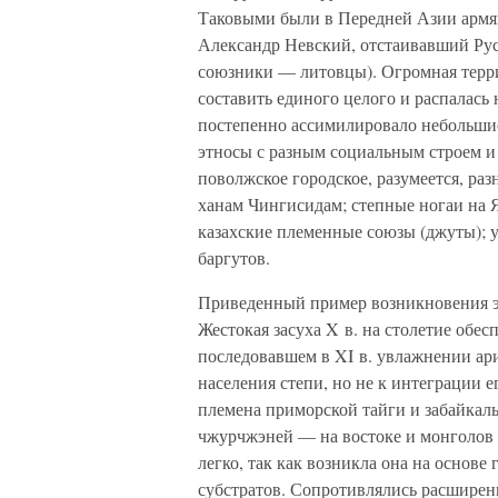
Таковыми были в Передней Азии армя
Александр Невский, отстаивавший Рус
союзники — литовцы). Огромная терри
составить единого целого и распалась 
постепенно ассимилировало небольшие
этносы с разным социальным строем и 
поволжское городское, разумеется, ра
ханам Чингисидам; степные ногаи на 
казахские племенные союзы (джуты); у
баргутов.
Приведенный пример возникновения эт
Жестокая засуха X в. на столетие обе
последовавшем в XI в. увлажнении ар
населения степи, но не к интеграции 
племена приморской тайги и забайкаль
чжурчжэней — на востоке и монголов 
легко, так как возникла она на основ
субстратов. Сопротивлялись расширен