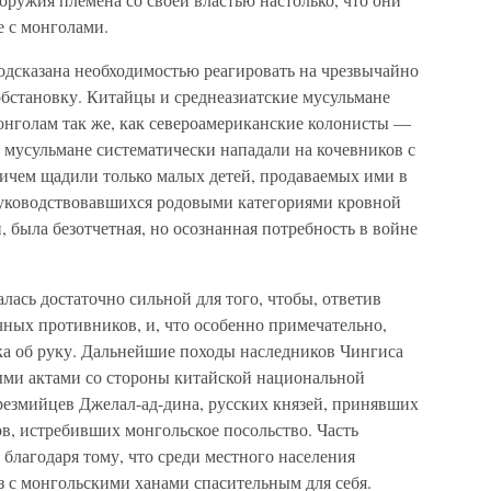
е с монголами.
дсказана необходимостью реагировать на чрезвычайно
бстановку. Китайцы и среднеазиатские мусульмане
онголам так же, как североамериканские колонисты —
мусульмане систематически нападали на кочевников с
ричем щадили только малых детей, продаваемых ими в
 руководствовавшихся родовыми категориями кровной
, была безотчетная, но осознанная потребность в войне
ась достаточно сильной для того, чтобы, ответив
ечных противников, и, что особенно примечательно,
ка об руку. Дальнейшие походы наследников Чингиса
ми актами со стороны китайской национальной
резмийцев Джелал-ад-дина, русских князей, принявших
ов, истребивших монгольское посольство. Часть
благодаря тому, что среди местного населения
 с монгольскими ханами спасительным для себя.