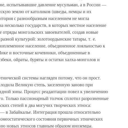
не, испытывавшие давление мусульман, а в России —
скую землю от католиков (шведы, немцы и их
тория с разнообразным населением не могла
на несколько государств, в которых местное население
 отряды монгольских завоевателей, создав новые
разной культурой: золотоордынские татары, т. е.
зноплеменное население, объединенное лояльностью к
Яике и восточные кочевники, объединенные в
збеки, ойраты, буряты и остатки халха-монголов и
нической системы нагляден потому, что он прост.
сплодила Великую степь, заселенную заново при
идной зоны. Процесс реадаптации повел к увеличению
его. Только пассионарный толчок сплотил разрозненные
ских степей в два могучих творческих этноса:
— в Забайкалье. Интеграция прошла относительно
е гомеостатического состояния первичных этнических
ию новых этносов главным образом иноземцы.