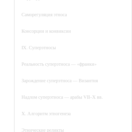
Саморегуляция этноса
Консорции и конвиксии
IX. Суперэтносы
Реальность суперэтноса — «франки»
Зарождение суперэтноса — Византия
Надлом суперэтноса — арабы VII–X вв.
X. Алгоритм этногенеза
Этнические реликты