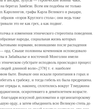
 на берегах Замбези. Всем им подобны не только
х Каролингов, графы Карла Великого и рыцари,
образов «пэров Круглого стола»; они ведь тоже
ивали это не как грех, а как подвиг.
олчка и изменения этнического стереотипа поведения.
ообразные народы, социальная жизнь которых
бытовыми нормами, возникшими после распадения
 — орд. Свыше половины кочевников исповедовало
олы в Забайкалье и восточной Монголии имели
 этническом субстрате исподволь происходил процесс
людей длинной воли»,[378] т. е. наиболее
вом быте. Вначале они искали пропитания в горах и
бегать к грабежу, и тогда гибель их была предрешена.
ие отряды и, наконец, сплотились вокруг Тэмуджина
рджигинов, осиротевшего в девятилетнем возрасте.
, благодаря искусной дипломатии и организаторскому
льшую орду, а затем объединить всю Великую степь до
ружия племена со своей властью настолько, что они