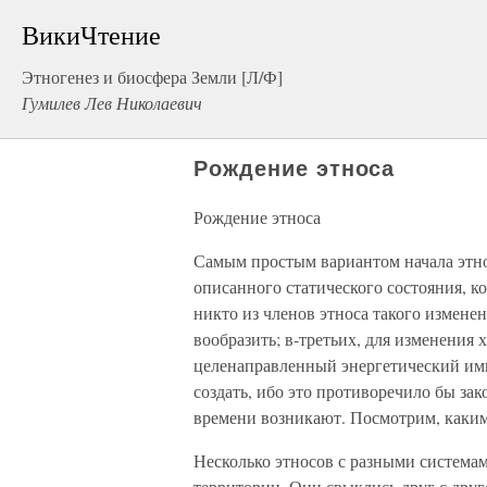
ВикиЧтение
Этногенез и биосфера Земли [Л/Ф]
Гумилев Лев Николаевич
Рождение этноса
Рождение этноса
Самым простым вариантом начала этно
описанного статического состояния, ко
никто из членов этноса такого изменен
вообразить; в-третьих, для изменения
целенаправленный энергетический им
создать, ибо это противоречило бы зак
времени возникают. Посмотрим, каким
Несколько этносов с разными системам
территории. Они свыклись друг с дру