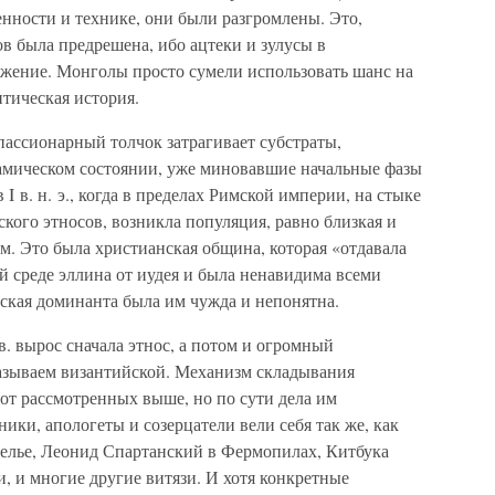
нности и технике, они были разгромлены. Это,
ов была предрешена, ибо ацтеки и зулусы в
жение. Монголы просто сумели использовать шанс на
итическая история.
 пассионарный толчок затрагивает субстраты,
намическом состоянии, уже миновавшие начальные фазы
 I в. н. э., когда в пределах Римской империи, на стыке
ского этносов, возникла популяция, равно близкая и
. Это была христианская община, которая «отдавала
ей среде эллина от иудея и была ненавидима всеми
ская доминанта была им чужда и непонятна.
. вырос сначала этнос, а потом и огромный
называем византийской. Механизм складывания
от рассмотренных выше, но по сути дела им
ики, апологеты и созерцатели вели себя так же, как
елье, Леонид Спартанский в Фермопилах, Китбука
, и многие другие витязи. И хотя конкретные