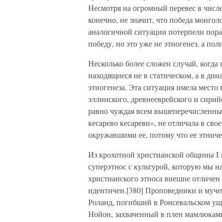
Несмотря на огромный перевес в числе
конечно, не значит, что победа монгол
аналогичной ситуации потерпели пора
победу, но это уже не этногенез, а пол
Несколько более сложен случай, когда
находящиеся не в статическом, а в ди
этногенеза. Эта ситуация имела место в
эллинского, древнееврейского и сирий
равно чуждая всем вышеперечисленным
кесарево кесареви», не отличала в сво
окружавшими ее, потому что ее этниче
Из крохотной христианской общины I в
суперэтнос с культурой, которую мы 
христианского этноса внешне отличен 
идентичен.[380] Проповедники и мучен
Роланд, погибший в Ронсевальском ущ
Нойон, захваченный в плен мамлюками