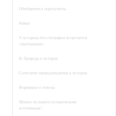
Обобщения и скрупулюсы
Рамки
У историка без географии встречается
«претыкание»
II. Природа и история
Сочетание природоведения и истории
Формации и этносы
Можно ли верить историческим
источникам?