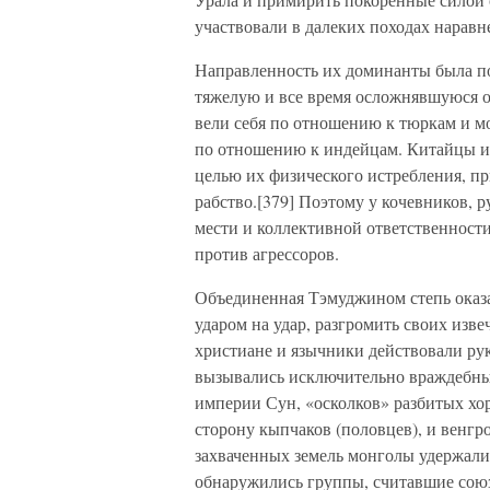
участвовали в далеких походах наравн
Направленность их доминанты была по
тяжелую и все время осложнявшуюся о
вели себя по отношению к тюркам и м
по отношению к индейцам. Китайцы и 
целью их физического истребления, п
рабство.[379] Поэтому у кочевников,
мести и коллективной ответственности
против агрессоров.
Объединенная Тэмуджином степь оказал
ударом на удар, разгромить своих изв
христиане и язычники действовали ру
вызывались исключительно враждебны
империи Сун, «осколков» разбитых хо
сторону кыпчаков (половцев), и венгр
захваченных земель монголы удержали 
обнаружились группы, считавшие союз