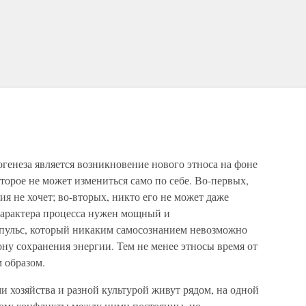
генеза является возникновение нового этноса на фоне
торое не может измениться само по себе. Во-первых,
ия не хочет; во-вторых, никто его не может даже
 характера процесса нужен мощный и
пульс, который никаким самосознанием невозможно
ону сохранения энергии. Тем не менее этносы время от
 образом.
и хозяйства и разной культурой живут рядом, на одной
гом; конфликты между ними постоянны, но