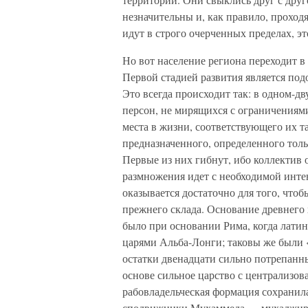
незначительны и, как правило, проход
идут в строго очерченных пределах, эт
Но вот население региона переходит в 
Первой стадией развития является по
Это всегда происходит так: в одном-д
персон, не мирящихся с ограничениями
места в жизни, соответствующего их та
предназначенного, определенного толь
Первые из них гибнут, ибо коллектив 
размножения идет с необходимой инте
оказывается достаточно для того, что
прежнего склада. Основание древнего 
было при основании Рима, когда латин
царями Альба-Лонги; таковы же были 
остатки двенадцати сильно потрепанны
основе сильное царство с централизов
рабовладельческая формация сохранил
сподвижники Мухаммеда — мухаджиры 