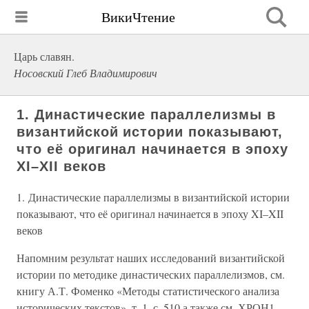
ВикиЧтение
Царь славян.
Носовский Глеб Владимирович
1. Династические параллелизмы в
византийской истории показывают,
что её оригинал начинается в эпоху
XI–XII веков
1. Династические параллелизмы в византийской истории
показывают, что её оригинал начинается в эпоху XI–XII
веков
Напомним результат наших исследований византийской
истории по методике династических параллелизмов, см.
книгу А.Т. Фоменко «Методы статистического анализа
исторических текстов», т. 1, с. 510 а также см. ХРОН1.