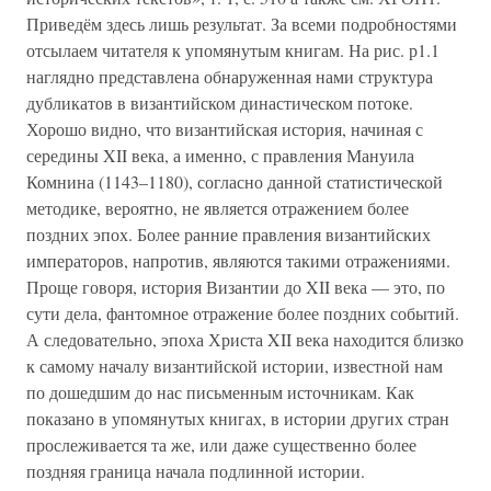
Приведём здесь лишь результат. За всеми подробностями
отсылаем читателя к упомянутым книгам. На рис. р1.1
наглядно представлена обнаруженная нами структура
дубликатов в византийском династическом потоке.
Хорошо видно, что византийская история, начиная с
середины XII века, а именно, с правления Мануила
Комнина (1143–1180), согласно данной статистической
методике, вероятно, не является отражением более
поздних эпох. Более ранние правления византийских
императоров, напротив, являются такими отражениями.
Проще говоря, история Византии до XII века — это, по
сути дела, фантомное отражение более поздних событий.
А следовательно, эпоха Христа XII века находится близко
к самому началу византийской истории, известной нам
по дошедшим до нас письменным источникам. Как
показано в упомянутых книгах, в истории других стран
прослеживается та же, или даже существенно более
поздняя граница начала подлинной истории.