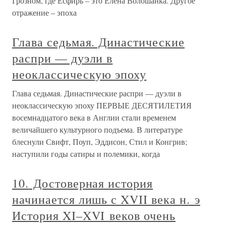
Грозном, где Есфирь – это Елена Волошанка. Другое
отражение – эпоха
Глава седьмая. Династические
распри — дуэли в
неоклассическую эпоху
Глава седьмая. Династические распри — дуэли в
неоклассическую эпоху ПЕРВЫЕ ДЕСЯТИЛЕТИЯ
восемнадцатого века в Англии стали временем
величайшего культурного подъема. В литературе
блеснули Свифт, Поуп, Эддисон, Стил и Конгрив;
наступили годы сатиры и полемики, когда
10. Достоверная история
начинается лишь с XVII века н. э
История XI–XVI веков очень