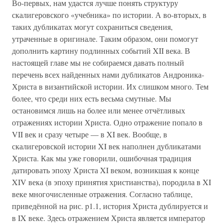
Во-первых, нам удастся лучше понять структуру
скалигеровского «учебника» по истории. А во-вторых, в
таких дубликатах могут сохраниться сведения,
утраченные в оригинале. Таким образом, они помогут
дополнить картину подлинных событий XII века. В
настоящей главе мы не собираемся давать полный
перечень всех найденных нами дубликатов Андроника-
Христа в византийской истории. Их слишком много. Тем
более, что среди них есть весьма смутные. Мы
остановимся лишь на более или менее отчётливых
отражениях истории Христа. Одно отражение попало в
VII век и сразу четыре — в XI век. Вообще, в
скалигеровской истории XI век наполнен дубликатами
Христа. Как мы уже говорили, ошибочная традиция
датировать эпоху Христа XI веком, возникшая к конце
XIV века (в эпоху принятия христианства), породила в XI
веке многочисленные отражения. Согласно таблице,
приведённой на рис. p1.1, история Христа дублируется и
в IX веке. Здесь отражением Христа является император