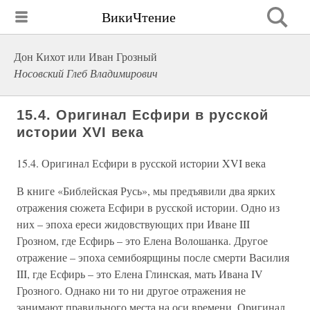
ВикиЧтение
Дон Кихот или Иван Грозный
Носовский Глеб Владимирович
15.4. Оригинал Есфири в русской
истории XVI века
15.4. Оригинал Есфири в русской истории XVI века
В книге «Библейская Русь», мы предъявили два ярких
отражения сюжета Есфири в русской истории. Одно из
них – эпоха ереси жидовствующих при Иване III
Грозном, где Есфирь – это Елена Волошанка. Другое
отражение – эпоха семибоярщины после смерти Василия
III, где Есфирь – это Елена Глинская, мать Ивана IV
Грозного. Однако ни то ни другое отражения не
занимают правильного места на оси времени. Оригинал