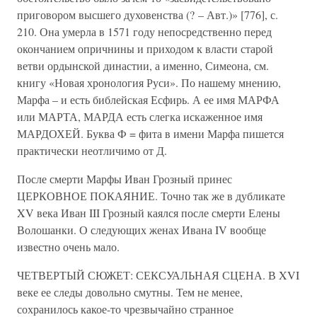
приговором высшего духовенства (? – Авт.)» [776], с.
210. Она умерла в 1571 году непосредственно перед
окончанием опричнины и приходом к власти старой
ветви ордынской династии, а именно, Симеона, см.
книгу «Новая хронология Руси». По нашему мнению,
Марфа – и есть библейская Есфирь. А ее имя МАРФА
или МАРТА, МАРДА есть слегка искаженное имя
МАРДОХЕЙ. Буква Ф = фита в имени Марфа пишется
практически неотличимо от Д.
После смерти Марфы Иван Грозный принес
ЦЕРКОВНОЕ ПОКАЯНИЕ. Точно так же в дубликате
XV века Иван III Грозный каялся после смерти Елены
Волошанки. О следующих женах Ивана IV вообще
известно очень мало.
ЧЕТВЕРТЫЙ СЮЖЕТ: СЕКСУАЛЬНАЯ СЦЕНА. В XVI
веке ее следы довольно смутны. Тем не менее,
сохранилось какое-то чрезвычайно странное