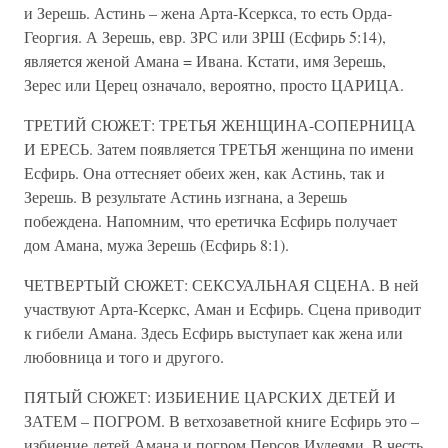
и Зерешь. Астинь – жена Арта-Ксеркса, то есть Орда-
Георгия. А Зерешь, евр. ЗРС или ЗРШ (Есфирь 5:14),
является женой Амана = Ивана. Кстати, имя Зерешь,
Зерес или Церец означало, вероятно, просто ЦАРИЦА.
ТРЕТИЙ СЮЖЕТ: ТРЕТЬЯ ЖЕНЩИНА-СОПЕРНИЦА
И ЕРЕСЬ. Затем появляется ТРЕТЬЯ женщина по имени
Есфирь. Она оттесняет обеих жен, как Астинь, так и
Зерешь. В результате Астинь изгнана, а Зерешь
побеждена. Напомним, что еретичка Есфирь получает
дом Амана, мужа Зерешь (Есфирь 8:1).
ЧЕТВЕРТЫЙ СЮЖЕТ: СЕКСУАЛЬНАЯ СЦЕНА. В ней
участвуют Арта-Ксеркс, Аман и Есфирь. Сцена приводит
к гибели Амана. Здесь Есфирь выступает как жена или
любовница и того и другого.
ПЯТЫЙ СЮЖЕТ: ИЗБИЕНИЕ ЦАРСКИХ ДЕТЕЙ И
ЗАТЕМ – ПОГРОМ. В ветхозаветной книге Есфирь это –
избиение детей Амана и погром Персов Иудеями. В честь