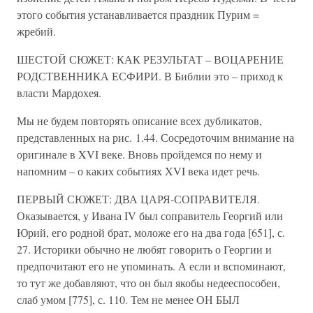
этого события устанавливается праздник Пурим =
жребий.
ШЕСТОЙ СЮЖЕТ: КАК РЕЗУЛЬТАТ – ВОЦАРЕНИЕ
РОДСТВЕННИКА ЕСФИРИ. В Библии это – приход к
власти Мардохея.
Мы не будем повторять описание всех дубликатов,
представленных на рис. 1.44. Сосредоточим внимание на
оригинале в XVI веке. Вновь пройдемся по нему и
напомним – о каких событиях XVI века идет речь.
ПЕРВЫЙ СЮЖЕТ: ДВА ЦАРЯ-СОПРАВИТЕЛЯ.
Оказывается, у Ивана IV был соправитель Георгий или
Юрий, его родной брат, моложе его на два года [651], с.
27. Историки обычно не любят говорить о Георгии и
предпочитают его не упоминать. А если и вспоминают,
то тут же добавляют, что он был якобы недееспособен,
слаб умом [775], с. 110. Тем не менее ОН БЫЛ