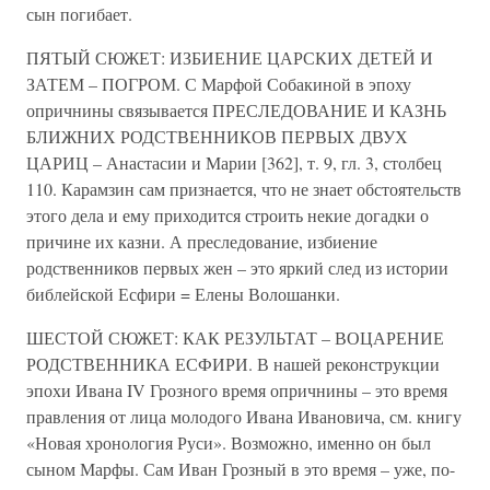
сын погибает.
ПЯТЫЙ СЮЖЕТ: ИЗБИЕНИЕ ЦАРСКИХ ДЕТЕЙ И
ЗАТЕМ – ПОГРОМ. С Марфой Собакиной в эпоху
опричнины связывается ПРЕСЛЕДОВАНИЕ И КАЗНЬ
БЛИЖНИХ РОДСТВЕННИКОВ ПЕРВЫХ ДВУХ
ЦАРИЦ – Анастасии и Марии [362], т. 9, гл. 3, столбец
110. Карамзин сам признается, что не знает обстоятельств
этого дела и ему приходится строить некие догадки о
причине их казни. А преследование, избиение
родственников первых жен – это яркий след из истории
библейской Есфири = Елены Волошанки.
ШЕСТОЙ СЮЖЕТ: КАК РЕЗУЛЬТАТ – ВОЦАРЕНИЕ
РОДСТВЕННИКА ЕСФИРИ. В нашей реконструкции
эпохи Ивана IV Грозного время опричнины – это время
правления от лица молодого Ивана Ивановича, см. книгу
«Новая хронология Руси». Возможно, именно он был
сыном Марфы. Сам Иван Грозный в это время – уже, по-