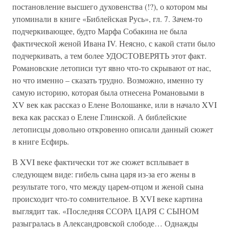
постановление высшего духовенства (!?), о котором мы
упоминали в книге «Библейская Русь», гл. 7. Зачем-то
подчеркивающее, будто Марфа Собакина не была
фактической женой Ивана IV. Неясно, с какой стати было
подчеркивать, а тем более УДОСТОВЕРЯТЬ этот факт.
Романовские летописи тут явно что-то скрывают от нас,
но что именно – сказать трудно. Возможно, именно ту
самую историю, которая была отнесена Романовыми в
XV век как рассказ о Елене Волошанке, или в начало XVI
века как рассказ о Елене Глинской. А библейские
летописцы довольно откровенно описали данный сюжет
в книге Есфирь.
В XVI веке фактически тот же сюжет всплывает в
следующем виде: гибель сына царя из-за его жены в
результате того, что между царем-отцом и женой сына
происходит что-то сомнительное. В XVI веке картина
выглядит так. «Последняя ССОРА ЦАРЯ С СЫНОМ
разыгралась в Александровской слободе… Однажды