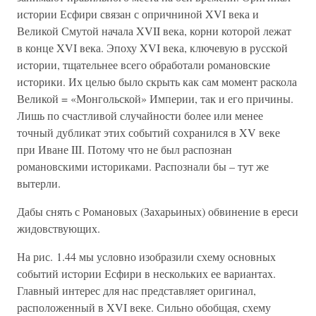
истории Есфири связан с опричниной XVI века и
Великой Смутой начала XVII века, корни которой лежат
в конце XVI века. Эпоху XVI века, ключевую в русской
истории, тщательнее всего обработали романовские
историки. Их целью было скрыть как сам момент раскола
Великой = «Монгольской» Империи, так и его причины.
Лишь по счастливой случайности более или менее
точный дубликат этих событий сохранился в XV веке
при Иване III. Потому что не был распознан
романовскими историками. Распознали бы – тут же
вытерли.
Дабы снять с Романовых (Захарьиных) обвинение в ереси
жидовствующих.
На рис. 1.44 мы условно изобразили схему основных
событий истории Есфири в нескольких ее вариантах.
Главный интерес для нас представляет оригинал,
расположенный в XVI веке. Сильно обобщая, схему