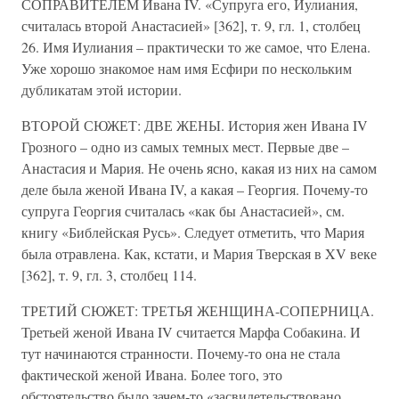
СОПРАВИТЕЛЕМ Ивана IV. «Супруга его, Иулиания,
считалась второй Анастасией» [362], т. 9, гл. 1, столбец
26. Имя Иулиания – практически то же самое, что Елена.
Уже хорошо знакомое нам имя Есфири по нескольким
дубликатам этой истории.
ВТОРОЙ СЮЖЕТ: ДВЕ ЖЕНЫ. История жен Ивана IV
Грозного – одно из самых темных мест. Первые две –
Анастасия и Мария. Не очень ясно, какая из них на самом
деле была женой Ивана IV, а какая – Георгия. Почему-то
супруга Георгия считалась «как бы Анастасией», см.
книгу «Библейская Русь». Следует отметить, что Мария
была отравлена. Как, кстати, и Мария Тверская в XV веке
[362], т. 9, гл. 3, столбец 114.
ТРЕТИЙ СЮЖЕТ: ТРЕТЬЯ ЖЕНЩИНА-СОПЕРНИЦА.
Третьей женой Ивана IV считается Марфа Собакина. И
тут начинаются странности. Почему-то она не стала
фактической женой Ивана. Более того, это
обстоятельство было зачем-то «засвидетельствовано