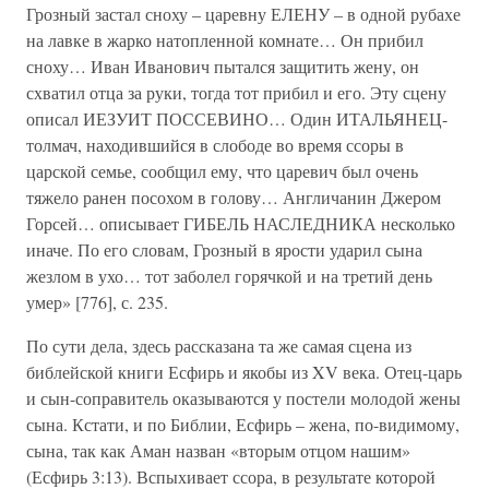
Грозный застал сноху – царевну ЕЛЕНУ – в одной рубахе
на лавке в жарко натопленной комнате… Он прибил
сноху… Иван Иванович пытался защитить жену, он
схватил отца за руки, тогда тот прибил и его. Эту сцену
описал ИЕЗУИТ ПОССЕВИНО… Один ИТАЛЬЯНЕЦ-
толмач, находившийся в слободе во время ссоры в
царской семье, сообщил ему, что царевич был очень
тяжело ранен посохом в голову… Англичанин Джером
Горсей… описывает ГИБЕЛЬ НАСЛЕДНИКА несколько
иначе. По его словам, Грозный в ярости ударил сына
жезлом в ухо… тот заболел горячкой и на третий день
умер» [776], с. 235.
По сути дела, здесь рассказана та же самая сцена из
библейской книги Есфирь и якобы из XV века. Отец-царь
и сын-соправитель оказываются у постели молодой жены
сына. Кстати, и по Библии, Есфирь – жена, по-видимому,
сына, так как Аман назван «вторым отцом нашим»
(Есфирь 3:13). Вспыхивает ссора, в результате которой