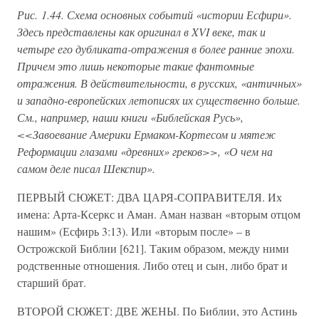
Рис. 1.44. Схема основных событий «истории Есфири».
Здесь представлены как оригинал в XVI веке, так и
четыре его дубликата-отражения в более ранние эпохи.
Причем это лишь некоторые такие фантомные
отражения. В действительности, в русских, «античных»
и западно-европейских летописях их существенно больше.
См., например, наши книги «Библейская Русь»,
<<Завоевание Америки Ермаком-Кортесом и мятеж
Реформации глазами «древних» греков>>, «О чем на
самом деле писал Шекспир».
ПЕРВЫЙ СЮЖЕТ: ДВА ЦАРЯ-СОПРАВИТЕЛЯ. Их
имена: Арта-Ксеркс и Аман. Аман назван «вторым отцом
нашим» (Есфирь 3:13). Или «вторым после» – в
Острожской Библии [621]. Таким образом, между ними
родственные отношения. Либо отец и сын, либо брат и
старший брат.
ВТОРОЙ СЮЖЕТ: ДВЕ ЖЕНЫ. По Библии, это Астинь