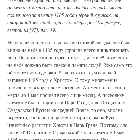
отметили место вспышки звезды (звёздочка) и место
солнечного затмения 1185 года (чёрный кружок) на
старинной звёздной карте Гринбергера (Grienberger),
взятой из [97], илл. 19.
Не исключено, что вспышка сверхновой звезды ещё была
видна на небе в 1185 году (прошло всего лишь тридцать
лет). Но даже если она уже потухла, место её появления
на небе должно быть свежо в памяти людей. Уже само это
обстоятельство должно было связать в умах людей
затмение 1185 года с Христом. К тому же затмение
произошло вскоре после распятия. А именно, от конца
марта до 1 мая прошёл всего лишь месяц. А поскольку
затмение было видно не в Царь-Граде, а во Владимиро-
Суздальской Руси и на средней Волге, то оно, вполне
вероятно, совпало по времени с приходом на Русь
известий о распятии Христа в Царь-Граде. Поэтому для
жителей Владимиро-Суздальской Руси затмение 1 мая
1185 года могло совместиться с распятием. Что