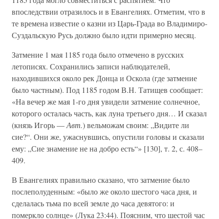
впоследствии отразилось и в Евангелиях. Отметим, что в
те времена известие о казни из Царь-Града во Владимиро-
Суздальскую Русь должно было идти примерно месяц.
Затмение 1 мая 1185 года было отмечено в русских
летописях. Сохранились записи наблюдателей,
находившихся около рек Донца и Оскола (где затмение
было частным). Под 1185 годом В.Н. Татищев сообщает:
«На вечер же мая 1-го дня увидели затмение солнечное,
которого осталась часть, как луна третьего дня… И сказал
(князь Игорь —
Авт.
) вельможам своим: „Видите ли
сие?“. Они же, ужаснувшись, опустили головы и сказали
ему: „Сие знамение не на добро есть“» [130], т. 2, с. 408–
409.
В Евангелиях правильно сказано, что затмение было
послеполуденным: «было же около шестого часа дня, и
сделалась тьма по всей земле до часа девятого: и
померкло солнце» (Лука 23:44). Поясним, что шестой час