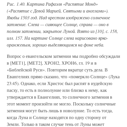
Рис. 1.40. Картина Рафаэля «Распятие Монд»
(«Распятие с Девой Марией, Святыми и ангелами»).
Якобы 1503 год. Над крестом изображено солнечное
затмение. Слева — сияющее Солнце, справа — оно в
полном затмении, закрытое Луной. Взято из [10], с. 158,
илл. 157. На картине Солнце слева нарисовано ярко-
оранжевым, хорошо выделяющимся на фоне неба.
Вопрос о евангельском затмении мы подробно обсуждали
в [МЕТ1], [МЕТ2], ХРОН2, ХРОН6, гл. 19 и в
«Библейской Руси». Повторим вкратце суть дела. В
Евангелиях прямо сказано, что «померкло Солнце» (Лука
23:45). Однако, если Христос был распят в иудейскую
пасху, то есть в полнолуние или близко к нему, как
утверждается в Евангелиях, то солнечного затмения в
этот момент произойти не могло. Поскольку солнечные
затмения могут быть лишь в новолуние. То есть тогда,
когда Луна и Солнце находятся по одну сторону от
Земли. Только в таком случае тень от Луны может