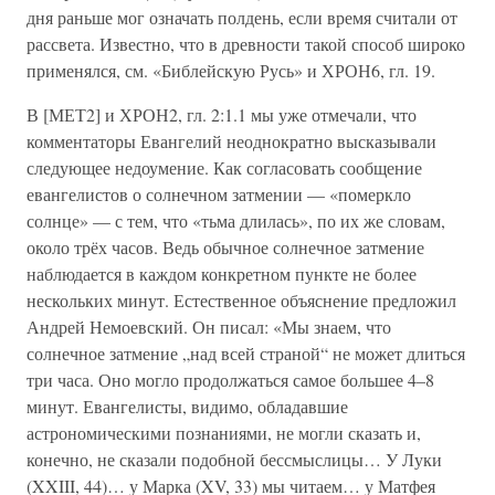
дня раньше мог означать полдень, если время считали от
рассвета. Известно, что в древности такой способ широко
применялся, см. «Библейскую Русь» и ХРОН6, гл. 19.
В [МЕТ2] и ХРОН2, гл. 2:1.1 мы уже отмечали, что
комментаторы Евангелий неоднократно высказывали
следующее недоумение. Как согласовать сообщение
евангелистов о солнечном затмении — «померкло
солнце» — с тем, что «тьма длилась», по их же словам,
около трёх часов. Ведь обычное солнечное затмение
наблюдается в каждом конкретном пункте не более
нескольких минут. Естественное объяснение предложил
Андрей Немоевский. Он писал: «Мы знаем, что
солнечное затмение „над всей страной“ не может длиться
три часа. Оно могло продолжаться самое большее 4–8
минут. Евангелисты, видимо, обладавшие
астрономическими познаниями, не могли сказать и,
конечно, не сказали подобной бессмыслицы… У Луки
(XXIII, 44)… у Марка (XV, 33) мы читаем… у Матфея