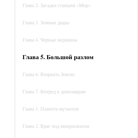
Глава 2. Загадка станции «Мир»
Глава 3. Земные дыры
Глава 4. Черные вершины
Глава 5. Большой разлом
Глава 6. Взорвать Землю
Глава 7. Вперед к динозаврам
Глава 1. Планета мутантов
Глава 2. Враг под микроскопом