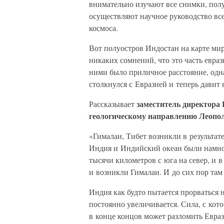
внимательно изучают все снимки, пол
осуществляют научное руководство вс
космоса.
Вот полуостров Индостан на карте мир
никаких сомнений, что это часть евра
ними было приличное расстояние, одн
столкнулся с Евразией и теперь давит 
заместитель директора
Рассказывает
геологическому направлению Лео
«Гималаи, Тибет возникли в результат
Индия и Индийский океан были намно
тысячи километров с юга на север, и в
и возникли Гималаи. И до сих пор там
Индия как будто пытается прорваться 
постоянно увеличивается. Сила, с кот
в конце концов может разломить Евраз