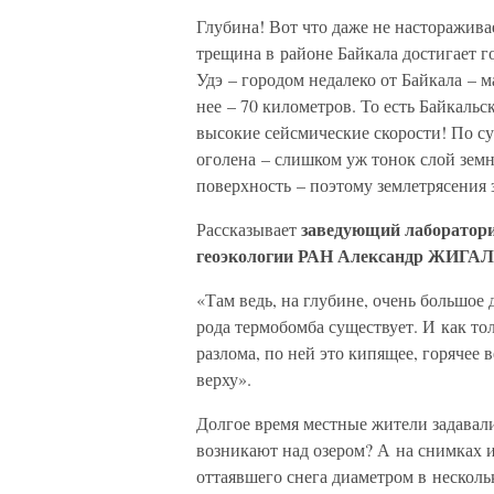
Глубина! Вот что даже не насторажива
трещина в районе Байкала достигает г
Удэ – городом недалеко от Байкала – 
нее – 70 километров. То есть Байкаль
высокие сейсмические скорости! По су
оголена – слишком уж тонок слой зем
поверхность – поэтому землетрясения з
заведующий лаборатори
Рассказывает
геоэкологии РАН Александр ЖИГА
«Там ведь, на глубине, очень большое
рода термобомба существует. И как то
разлома, по ней это кипящее, горячее
верху».
Долгое время местные жители задавал
возникают над озером? А на снимках и
оттаявшего снега диаметром в несколь