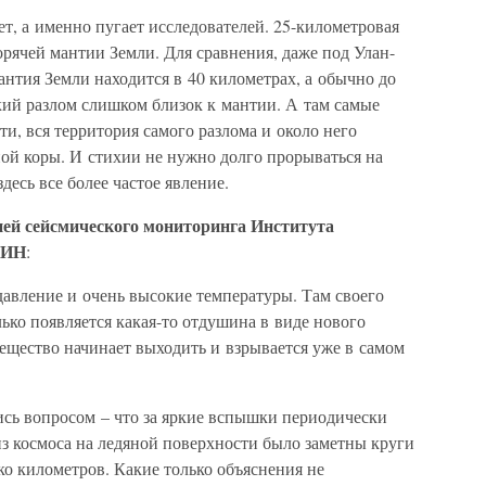
ет, а именно пугает исследователей. 25-километровая
орячей мантии Земли. Для сравнения, даже под Улан-
мантия Земли находится в 40 километрах, а обычно до
ский разлом слишком близок к мантии. А там самые
ти, вся территория самого разлома и около него
ной коры. И стихии не нужно долго прорываться на
десь все более частое явление.
ей сейсмического мониторинга Института
ЛИН
:
 давление и очень высокие температуры. Там своего
лько появляется какая-то отдушина в виде нового
 вещество начинает выходить и взрывается уже в самом
ись вопросом – что за яркие вспышки периодически
з космоса на ледяной поверхности было заметны круги
ко километров. Какие только объяснения не