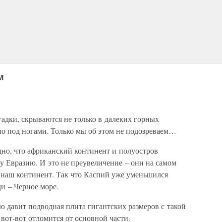
м
адки, скрываются не только в далеких горных
но под ногами. Только мы об этом не подозреваем…
дно, что африканский континент и полуостров
 Евразию. И это не преувеличение – они на самом
 наш континент. Так что Каспий уже уменьшился
ди – Черное море.
ю давит подводная плита гигантских размеров с такой
 вот-вот отломится от основной части.