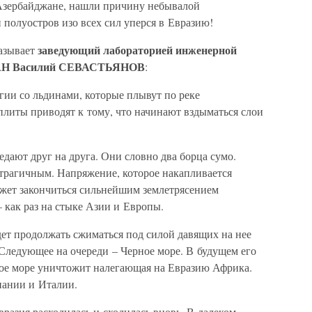
 Азербайджане, нашли причину небывалой
полуостров изо всех сил уперся в Евразию!
заведующий лабораторией инженерной
казывает
 РАН Василий СЕВАСТЬЯНОВ
:
гии со льдинами, которые плывут по реке
плиты приводят к тому, что начинают вздыматься слои
дают друг на друга. Они словно два борца сумо.
т трагичным. Напряжение, которое накапливается
ожет закончиться сильнейшим землетрясением
 как раз на стыке Азии и Европы.
дет продолжать сжиматься под силой давящих на нее
 Следующее на очереди – Черное море. В будущем его
мное море уничтожит налегающая на Евразию Африка.
пании и Италии.
вразия расходилась и сходилась вновь. В далеком