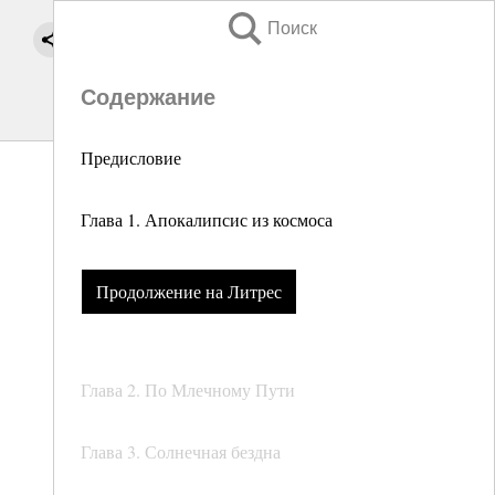
Поиск
Содержание
Предисловие
Глава 1. Апокалипсис из космоса
Продолжение на Литрес
Глава 2. По Млечному Пути
Глава 3. Солнечная бездна