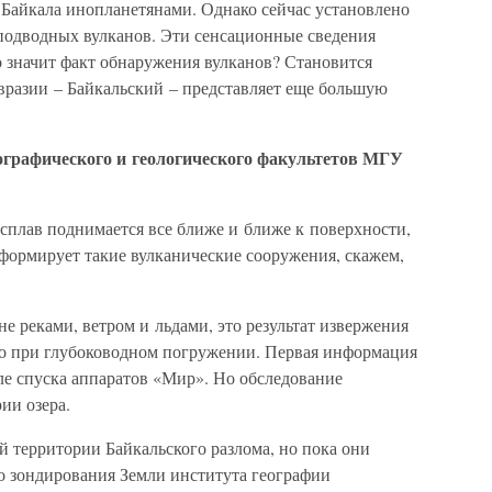
 Байкала инопланетянами. Однако сейчас установлено
 подводных вулканов. Эти сенсационные сведения
о значит факт обнаружения вулканов? Становится
вразии – Байкальский – представляет еще большую
ографического и геологического факультетов МГУ
:
плав поднимается все ближе и ближе к поверхности,
, формирует такие вулканические сооружения, скажем,
е реками, ветром и льдами, это результат извержения
ко при глубоководном погружении. Первая информация
ле спуска аппаратов «Мир». Но обследование
ии озера.
ей территории Байкальского разлома, но пока они
о зондирования Земли института географии