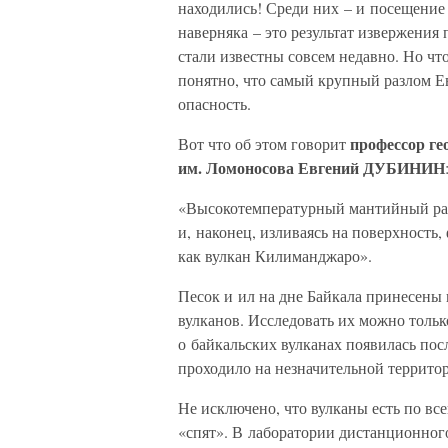
находились! Среди них – и посещение
наверняка – это результат извержения
стали известны совсем недавно. Но чт
понятно, что самый крупный разлом Е
опасность.
профессор ге
Вот что об этом говорит
им. Ломоносова Евгений ДУБИНИН
«Высокотемпературный мантийный рас
и, наконец, изливаясь на поверхность
как вулкан Килиманджаро».
Песок и ил на дне Байкала принесены н
вулканов. Исследовать их можно толь
о байкальских вулканах появилась пос
проходило на незначительной территор
Не исключено, что вулканы есть по вс
«спят». В лаборатории дистанционног