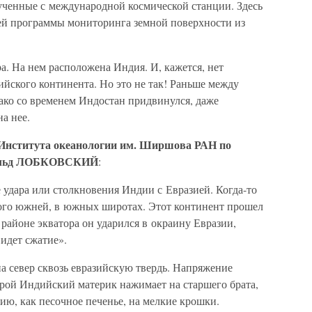
ученные с международной космической станции. Здесь
ей программы мониторинга земной поверхности из
а. На нем расположена Индия. И, кажется, нет
зийского континента. Но это не так! Раньше между
ако со временем Индостан придвинулся, даже
на нее.
 Института океанологии им. Ширшова РАН по
польд ЛОБКОВСКИЙ
:
е удара или столкновения Индии с Евразией. Когда-то
го южней, в южных широтах. Этот континент прошел
 районе экватора он ударился в окраину Евразии,
 идет сжатие».
на север сквозь евразийскую твердь. Напряжение
орой Индийский материк нажимает на старшего брата,
ию, как песочное печенье, на мелкие крошки.