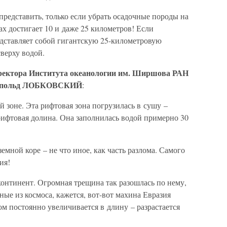
редставить, только если убрать осадочные породы на
ах достигает 10 и даже 25 километров! Если
редставляет собой гигантскую 25-километровую
верху водой.
иректора Института океанологии им. Ширшова РАН
Леопольд ЛОБКОВСКИЙ
:
й зоне. Эта рифтовая зона погрузилась в сушу –
 рифтовая долина. Она заполнилась водой примерно 30
земной коре – не что иное, как часть разлома. Самого
ия!
континент. Огромная трещина так разошлась по нему,
ные из космоса, кажется, вот-вот махина Евразия
ом постоянно увеличивается в длину – разрастается