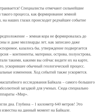
страивается! Специалисты отмечают сильнейшие
я такого процесса, как формирование земной
, на наших глазах происходит редчайшее событие
редположение – земная кора не формировалась до
оны и даже миллиарды лет, как записано даже
споримое, казалось бы, утверждение подвергается
сия – континенты, материки, острова, полуострова,
тали такими, какими вы сейчас видите их на карте,
-то, ускорившее обычный геологический процесс.
бальные изменения. Ход событий также ускоряется.
м масштабного исследования Байкала – самого большого
я абсолютной загадкой для ученых. Сюда специально
аппараты «Мир».
игли дна. Глубина – 1 километр 640 метров! Это
я известна на данный момент на Байкале.