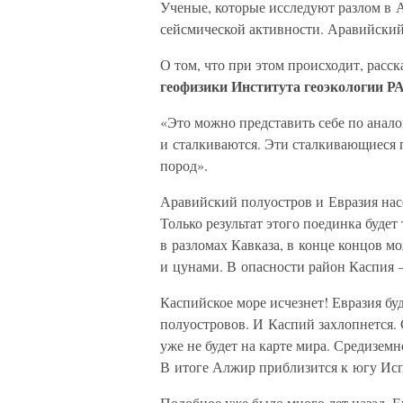
Ученые, которые исследуют разлом в
сейсмической активности. Аравийский 
О том, что при этом происходит, расс
геофизики Института геоэкологии
«Это можно представить себе по анало
и сталкиваются. Эти сталкивающиеся 
пород».
Аравийский полуостров и Евразия насе
Только результат этого поединка буде
в разломах Кавказа, в конце концов м
и цунами. В опасности район Каспия –
Каспийское море исчезнет! Евразия бу
полуостровов. И Каспий захлопнется.
уже не будет на карте мира. Средизе
В итоге Алжир приблизится к югу Ис
Подобное уже было много лет назад. Е