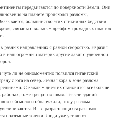
онтиненты передвигаются по поверхности Земли. Они
олкновения на планете происходят разломы,
Оказывается, большинство этих стихийных бедствий,
 время, связаны с вольным дрейфом громадных пластов
и.
в разных направлениях с разной скоростью. Евразия
то в наш огромный материк другие давят с удвоенной
торон.
д чуть ли не одномоментно появился гигантский
рану с юга на север. Земная кора в зоне разлома,
 трещинами. С каждым днем их становится все больше
 районах, тоже трещат по швам. Тысячи зданий
авно сейсмологи обнаружили, что у разлома
 увеличиваются. Из-за разрастающихся разломов
тся подземные толчки. Люди уже устали от