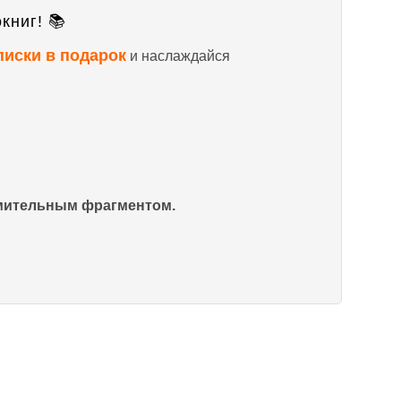
книг! 📚
писки в подарок
и наслаждайся
омительным фрагментом.