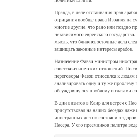
Правда, в деле отстаивания прав арабо
отрицания вообще права Израиля на с
многие другие, что рано или поздно п
независимого еврейского государства.
мысль, что ближневосточные дела след
защищать законные интересы арабов.
Назначение Фавзи министром иностран
советско-египетских отношений. По с
переговоры Фавзи относился к людям е
анализировать одну и ту же проблему 
обсуждавшуюся проблему и глазами со
В дни визитов в Каир для встреч с Нас
присутствовал на наших беседах даже 
иностранных дел по состоянию здоров
Насера. У его преемников палитра вед