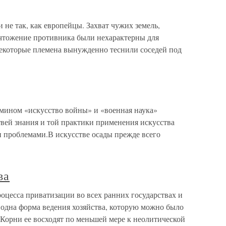
не так, как европейцы. Захват чужих земель,
чтожение противника были нехарактерны для
некоторые племена вынужденно теснили соседей под
мином «искусство войны» и «военная наука»
твей знания и той практики применения искусства
 проблемами.В искусстве осады прежде всего
ва
оцесса приватизации во всех ранних государствах и
 одна форма ведения хозяйства, которую можно было
Корни ее восходят по меньшей мере к неолитической