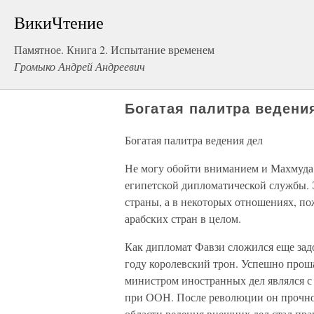
ВикиЧтение
Памятное. Книга 2. Испытание временем
Громыко Андрей Андреевич
Богатая палитра ведени
Богатая палитра ведения дел
Не могу обойти вниманием и Махмуда
египетской дипломатической службы. 
страны, а в некоторых отношениях, по
арабских стран в целом.
Как дипломат Фавзи сложился еще зад
году королевский трон. Успешно прош
министром иностранных дел являлся с
при ООН. После революции он прочно 
области ведения внешних дел стал пра