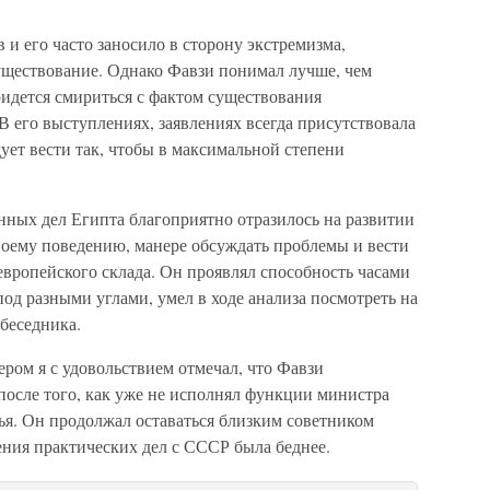
в и его часто заносило в сторону экстремизма,
уществование. Однако Фавзи понимал лучше, чем
ридется смириться с фактом существования
 В его выступлениях, заявлениях всегда присутствовала
ует вести так, чтобы в максимальной степени
ных дел Египта благоприятно отразилось на развитии
воему поведению, манере обсуждать проблемы и вести
вропейского склада. Он проявлял способность часами
под разными углами, умел в ходе анализа посмотреть на
беседника.
ером я с удовольствием отмечал, что Фавзи
после того, как уже не исполнял функции министра
ья. Он продолжал оставаться близким советником
ения практических дел с СССР была беднее.