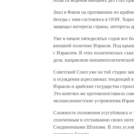
Знал я Фавзи на протяжении по крайне
беседы с ним состоялись в ООН. Хоро
защищал интересы страны, интересы а
Уже в начале пятидесятых годов все б
внешней политике Израиля. Под крыш
с Израилем. В этих политических схва
дела, направляли внешнеполитический 
Советский Союз уже на той стадии за
и осуждения агрессивных тенденций в 
Израиль и арабские государства строи
Это конечно же противопоставило со
экспансионистские устремления Израи
Сложность положения усугублялась и т
сплоченным в отстаивании своих интер
Соединенными Штатами. В этих условия
политики Египта.