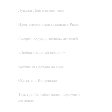
Луиджи Лонго вспоминал
Идея, впервые высказанная в Риме
Галерея государственных деятелей
«Любви глашатай вековой»
Каменная громада на воде
Обитатели Квиринала
Там, где Ганнибал нанес поражение
легионам