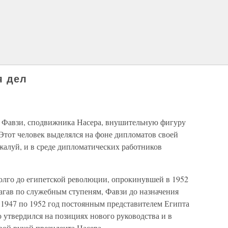
я дел
 Фавзи, сподвижника Насера, внушительную фигуру
Этот человек выделялся на фоне дипломатов своей
жалуй, и в среде дипломатических работников
олго до египетской революции, опрокинувшей в 1952
агав по служебным ступеням, Фавзи до назначения
 1947 по 1952 год постоянным представителем Египта
утвердился на позициях нового руководства и в
вой рукой президента Насера.