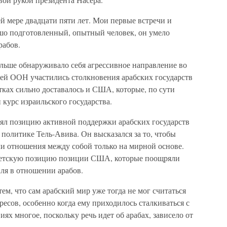
й мере двадцати пяти лет. Мои первые встречи и
шо подготовленный, опытный человек, он умело
рабов.
ольше обнаруживало себя агрессивное направление во
ей ООН участились столкновения арабских государств
тках сильно доставалось и США, которые, по сути
курс израильского государства.
нял позицию активной поддержки арабских государств
политике Тель-Авива. Он высказался за то, чтобы
ли отношения между собой только на мирной основе.
ветскую позицию позиции США, которые поощряли
ля в отношении арабов.
ем, что сам арабский мир уже тогда не мог считаться
есов, особенно когда ему приходилось сталкиваться с
х многое, поскольку речь идет об арабах, зависело от