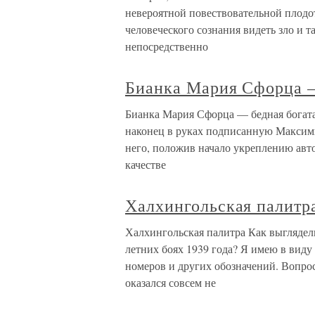
невероятной повествовательной плод
человеческого сознания видеть зло и т
непосредственно
Бианка Мария Сфорца —
Бианка Мария Сфорца — бедная богата
наконец в руках подписанную Максими
него, положив начало укреплению авт
качестве
Халхингольская палитр
Халхингольская палитра Как выгляде
летних боях 1939 года? Я имею в виду
номеров и других обозначений. Вопрос
оказался совсем не