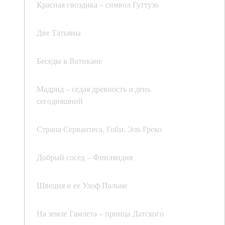
Красная гвоздика – символ Гуттузо
Две Татьяны
Беседы в Ватикане
Мадрид – седая древность и день
сегодняшний
Страна Сервантеса, Гойи, Эль Греко
Добрый сосед – Финляндия
Швеция и ее Улоф Пальме
На земле Гамлета – принца Датского