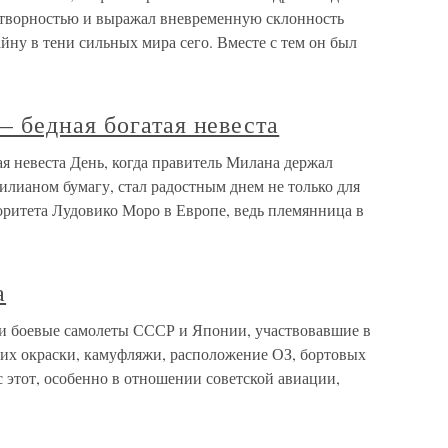
отворностью и выражал вневременную склонность
айну в тени сильных мира сего. Вместе с тем он был
 бедная богатая невеста
я невеста День, когда правитель Милана держал
лианом бумагу, стал радостным днем не только для
оритета Лудовико Моро в Европе, ведь племянница в
а
ли боевые самолеты СССР и Японии, участвовавшие в
 их окраски, камуфляжи, расположение ОЗ, бортовых
 этот, особенно в отношении советской авиации,