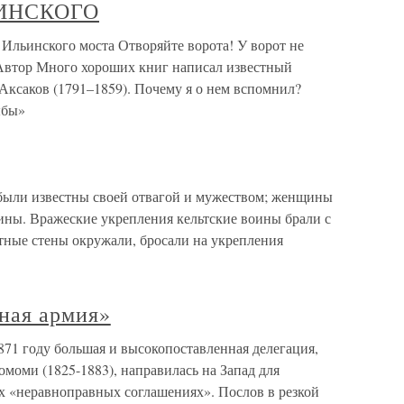
ЬИНСКОГО
инского моста Отворяйте ворота! У ворот не
 Автор Много хороших книг написал известный
Аксаков (1791–1859). Почему я о нем вспомнил?
ыбы»
 были известны своей отвагой и мужеством; женщины
ины. Вражеские укрепления кельтские воины брали с
ные стены окружали, бросали на укрепления
ьная армия»
871 году большая и высокопоставленная делегация,
моми (1825-1883), направилась на Запад для
 «неравноправных соглашениях». Послов в резкой