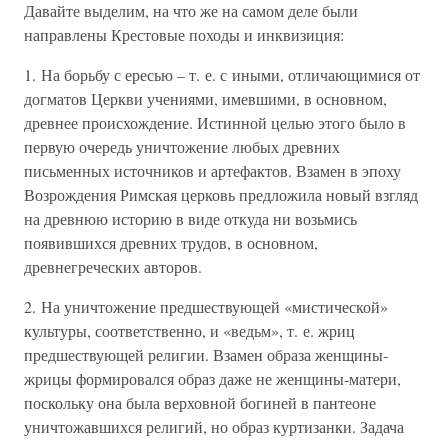
Давайте выделим, на что же на самом деле были
направлены Крестовые походы и инквизиция:
1. На борьбу с ересью – т. е. с иными, отличающимися от
догматов Церкви учениями, имевшими, в основном,
древнее происхождение. Истинной целью этого было в
первую очередь уничтожение любых древних
письменных источников и артефактов. Взамен в эпоху
Возрождения Римская церковь предложила новый взгляд
на древнюю историю в виде откуда ни возьмись
появившихся древних трудов, в основном,
древнегреческих авторов.
2. На уничтожение предшествующей «мистической»
культуры, соответственно, и «ведьм», т. е. жриц
предшествующей религии. Взамен образа женщины-
жрицы формировался образ даже не женщины-матери,
поскольку она была верховной богиней в пантеоне
уничтожавшихся религий, но образ куртизанки. Задача