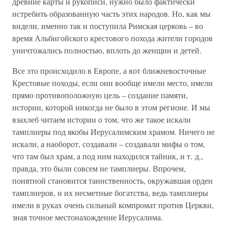
древние карты и рукописи, нужно было фактически
истребить образованную часть этих народов. Но, как мы
видели, именно так и поступила Римская церковь – во
время Альбигойского крестового похода жители городов
уничтожались полностью, вплоть до женщин и детей.
Все это происходило в Европе, а вот ближневосточные
Крестовые походы, если они вообще имели место, имели
прямо противоположную цель – создание памяти,
истории, которой никогда не было в этом регионе. И мы
взахлеб читаем истории о том, что же такое искали
тамплиеры под якобы Иерусалимским храмом. Ничего не
искали, а наоборот, создавали – создавали мифы о том,
что там был храм, а под ним находился тайник, и т. д.,
правда, это были совсем не тамплиеры. Впрочем,
понятной становится таинственность, окружавшая орден
тамплиеров, и их несметные богатства, ведь тамплиеры
имели в руках очень сильный компромат против Церкви,
зная точное местонахождение Иерусалима.