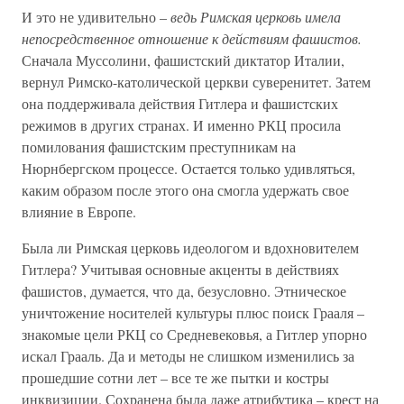
И это не удивительно –
ведь Римская церковь имела
непосредственное отношение к действиям фашистов.
Сначала Муссолини, фашистский диктатор Италии,
вернул Римско-католической церкви суверенитет. Затем
она поддерживала действия Гитлера и фашистских
режимов в других странах. И именно РКЦ просила
помилования фашистским преступникам на
Нюрнбергском процессе. Остается только удивляться,
каким образом после этого она смогла удержать свое
влияние в Европе.
Была ли Римская церковь идеологом и вдохновителем
Гитлера? Учитывая основные акценты в действиях
фашистов, думается, что да, безусловно. Этническое
уничтожение носителей культуры плюс поиск Грааля –
знакомые цели РКЦ со Средневековья, а Гитлер упорно
искал Грааль. Да и методы не слишком изменились за
прошедшие сотни лет – все те же пытки и костры
инквизиции. Сохранена была даже атрибутика – крест на