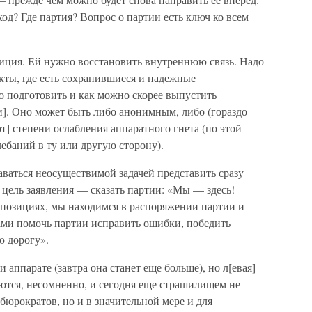
 ход? Где партия? Вопрос о партии есть ключ ко всем
зиция. Ей нужно восстановить внутреннюю связь. Надо
нкты, где есть сохранившиеся и надежные
 подготовить и как можно скорее выпустить
и]. Оно может быть либо анонимным, либо (гораздо
т] степени ослабления аппаратного гнета (по этой
лебаний в ту или другую сторону).
аваться неосуществимой задачей представить сразу
цель заявления — сказать партии: «Мы — здесь!
позициях, мы находимся в распоряжении партии и
лами помочь партии исправить ошибки, победить
ю дорогу».
 аппарате (завтра она станет еще больше), но л[евая]
ляются, несомненно, и сегодня еще страшилищем не
юрократов, но и в значительной мере и для