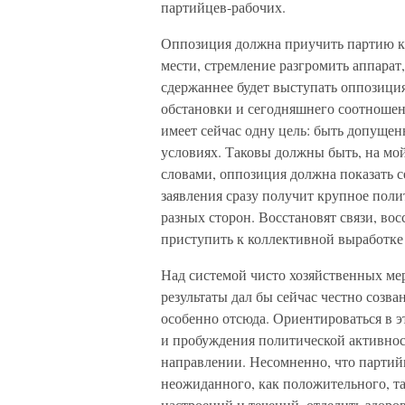
партийцев-рабочих.
Оппозиция должна приучить партию к с
мести, стремление разгромить аппарат
сдержаннее будет выступать оппозиция,
обстановки и сегодняшнего соотношен
имеет сейчас одну цель: быть допуще
условиях. Таковы должны быть, на мой
словами, оппозиция должна показать с
заявления сразу получит крупное полит
разных сторон. Восстановят связи, вос
приступить к коллективной выработке
Над системой чисто хозяйственных мер 
результаты дал бы сейчас честно созва
особенно отсюда. Ориентироваться в э
и пробуждения политической активност
направлении. Несомненно, что партий
неожиданного, как положительного, та
настроений и течений, отделить здоро