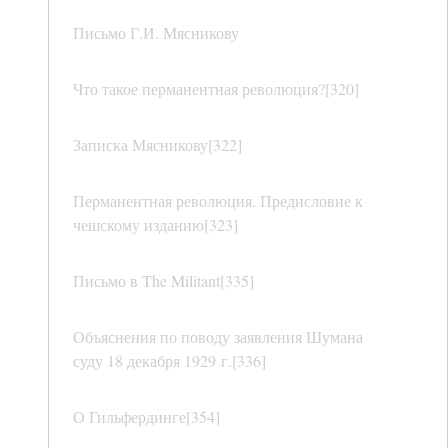
Письмо Г.И. Мясникову
Что такое перманентная революция?[320]
Записка Мясникову[322]
Перманентная революция. Предисловие к
чешскому изданию[323]
Письмо в The Militant[335]
Объяснения по поводу заявления Шумана
суду 18 декабря 1929 г.[336]
О Гильфердинге[354]