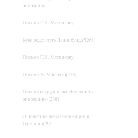
оппозиции
Письмо Г.И. Мясникову
Куда ведет путь Ленинбунда?[261]
Письмо Г.И. Мясникову
Письмо А. Монтегю[276]
Письмо сотрудникам «Бюллетеня
оппозиции»[288]
О политике левой оппозиции в
Германии[291]