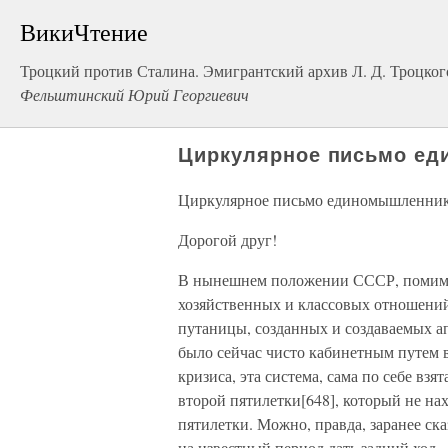
ВикиЧтение
Троцкий против Сталина. Эмигрантский архив Л. Д. Троцког
Фельштинский Юрий Георгиевич
Циркулярное письмо ед
Циркулярное письмо единомышленник
Дорогой друг!
В нынешнем положении СССР, помимо
хозяйственных и классовых отношений
путаницы, созданных и создаваемых а
было сейчас чисто кабинетным путем 
кризиса, эта система, сама по себе взя
второй пятилетки[648], который не на
пятилетки. Можно, правда, заранее ск
на известный период дать задний ход 