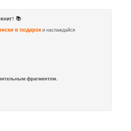
книг! 📚
писки в подарок
и наслаждайся
омительным фрагментом.