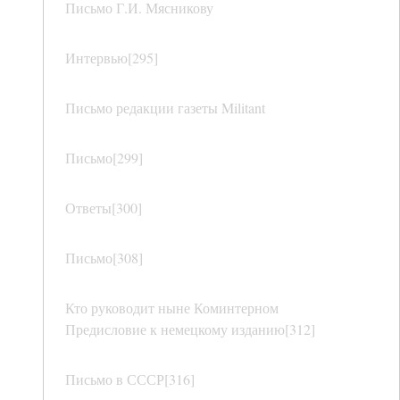
Письмо Г.И. Мясникову
Интервью[295]
Письмо редакции газеты Militant
Письмо[299]
Ответы[300]
Письмо[308]
Кто руководит ныне Коминтерном
Предисловие к немецкому изданию[312]
Письмо в СССР[316]