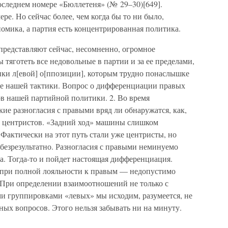
последнем номере «Бюллетеня» (№ 29–30)[649].
ре. Но сейчас более, чем когда бы то ни было,
омика, а партия есть концентрированная политика.
 представляют сейчас, несомненно, огромное
тяготеть все недовольные в партии и за ее пределами,
ики л[евой] о[ппозиции], которым трудно понаслышке
ере нашей тактики. Вопрос о дифференциации правых
ов нашей партийной политики. 2. Во время
е разногласия с правыми вряд ли обнаружатся, как,
х центристов. «Задний ход» машины слишком
 Фактически на этот путь стали уже центристы, но
безрезультатно. Разногласия с правыми неминуемо
а. Тогда-то и пойдет настоящая дифференциация.
 при полной лояльности к правым — недопустимо
. При определении взаимоотношений не только с
ми группировками «левых» мы исходим, разумеется, не
ных вопросов. Этого нельзя забывать ни на минуту.