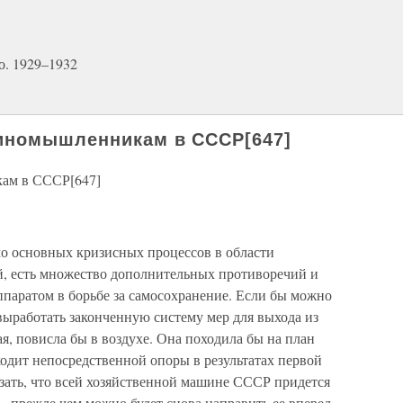
о. 1929–1932
иномышленникам в СССР[647]
ам в СССР[647]
 основных кризисных процессов в области
, есть множество дополнительных противоречий и
ппаратом в борьбе за самосохранение. Если бы можно
выработать законченную систему мер для выхода из
тая, повисла бы в воздухе. Она походила бы на план
ходит непосредственной опоры в результатах первой
азать, что всей хозяйственной машине СССР придется
— прежде чем можно будет снова направить ее вперед.