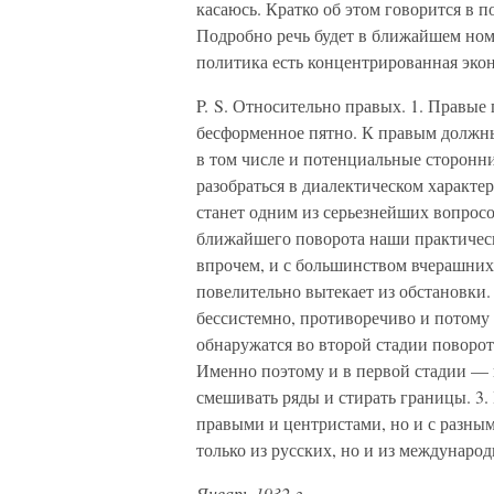
касаюсь. Кратко об этом говорится в 
Подробно речь будет в ближайшем номе
политика есть концентрированная экон
P. S. Относительно правых. 1. Правые
бесформенное пятно. К правым должны 
в том числе и потенциальные сторонн
разобраться в диалектическом характ
станет одним из серьезнейших вопрос
ближайшего поворота наши практически
впрочем, и с большинством вчерашни
повелительно вытекает из обстановки.
бессистемно, противоречиво и потому 
обнаружатся во второй стадии поворот
Именно поэтому и в первой стадии —
смешивать ряды и стирать границы. 3
правыми и центристами, но и с разны
только из русских, но и из международ
Январь 1932 г.