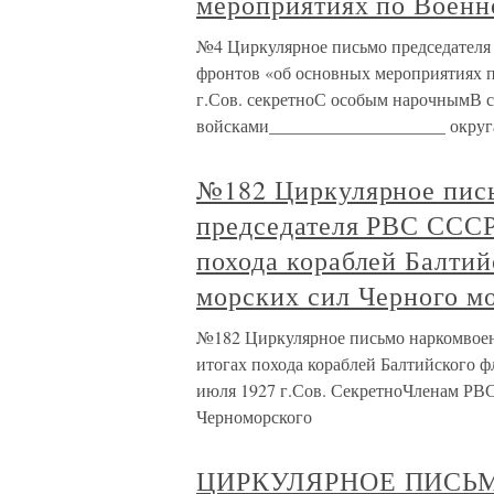
мероприятиях по Военн
№4 Циркулярное письмо председател
фронтов «об основных мероприятиях п
г.Сов. секретноС особым нарочнымВ
войсками____________________ округ
№182 Циркулярное пис
председателя РВС СССР
похода кораблей Балтий
морских сил Черного м
№182 Циркулярное письмо наркомвоен
итогах похода кораблей Балтийского ф
июля 1927 г.Сов. СекретноЧленам РВ
Черноморского
ЦИРКУЛЯРНОЕ ПИСЬМО 