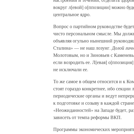
вокруг л[евой] о[ппозиции] можно буде
центральное ядро.
Вопрос о партийном руководстве буде
чисто персональном смысле. Мы должн
объявляя огульно нынешний руководящ
Сталина» — не наш лозунг.
Долой лич
Молотовым, но и Зиновьев с Каменевы
если возродить ее. Л[евая] о[ппозиция
не исключали ее.
То же самое в общем относится и к Ко
стоят гораздо конкретнее, ибо секции
периодические органы и ведут непрер
к подготовке и созыву в каждой стране
«Неожиданностей» на Западе будет, ра
зависеть от темпа реформы ВКП.
Программы экономических мероприяти