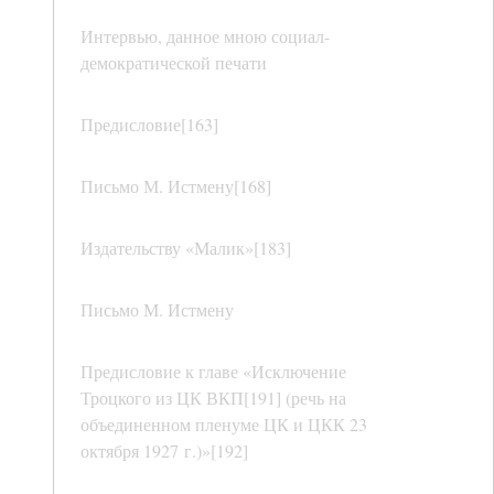
Интервью, данное мною социал-
демократической печати
Предисловие[163]
Письмо М. Истмену[168]
Издательству «Малик»[183]
Письмо М. Истмену
Предисловие к главе «Исключение
Троцкого из ЦК ВКП[191] (речь на
объединенном пленуме ЦК и ЦКК 23
октября 1927 г.)»[192]