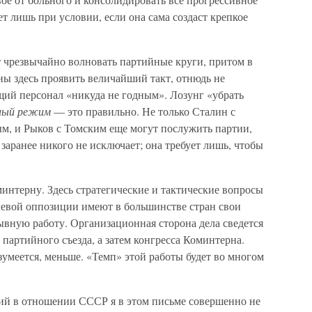
т лишь при условии, если она сама создаст крепкое
т чрезвычайно волновать партийные круги, притом в
ы здесь проявить величайший такт, отнюдь не
ий персонал «никуда не годным». Лозунг «убрать
ный режим
— это правильно. Не только Сталин с
м, и Рыков с Томским еще могут послужить партии,
] заранее никого не исключает; она требует лишь, чтобы
минтерну. Здесь стратегические и тактические вопросы
 левой оппозиции имеют в большинстве стран свои
ывную работу. Организационная сторона дела сведется
 партийного съезда, а затем конгресса Коминтерна.
зумеется, меньше. «Темп» этой работы будет во многом
й в отношении СССР я в этом письме совершенно не