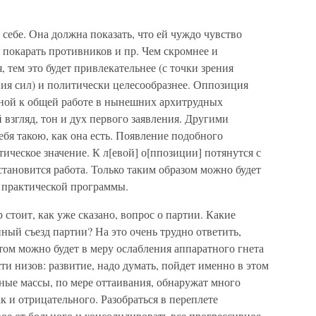
ебе. Она должна показать, что ей чуждо чувство
, покарать противников и пр. Чем скромнее и
 тем это будет привлекательнее (с точки зрения
ия сил) и политически целесообразнее. Оппозиция
нной к общей работе в нынешних архитрудных
 взгляд, тон и дух первого заявления. Другими
ебя такою, как она есть. Появление подобного
ическое значение. К л[евой] о[ппозиции] потянутся с
становится работа. Только таким образом можно будет
 практической программы.
стоит, как уже сказано, вопрос о партии. Какие
нный съезд партии? На это очень трудно ответить,
том можно будет в меру ослабления аппаратного гнета
и низов: развитие, надо думать, пойдет именно в этом
ные массы, по мере оттаивания, обнаружат много
к и отрицательного. Разобраться в переплете
вое от больного и консолидировать все прогрессивное