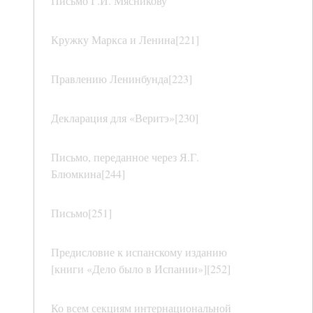
Письмо Г.И. Мясникову
Кружку Маркса и Ленина[221]
Правлению Ленинбунда[223]
Декларация для «Веритэ»[230]
Письмо, переданное через Я.Г.
Блюмкина[244]
Письмо[251]
Предисловие к испанскому изданию
[книги «Дело было в Испании»][252]
Ко всем секциям интернациональной