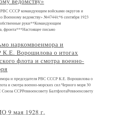
ому ведомству»
я РВС СССР командующим войсками округов и
о Военному ведомству» №4744/с*6 сентября 1923
 собственные руки**Командующим
а, фронта***Настоящее письмо
ьмо наркомвоенмора и
 К.Е. Ворошилова о итогах
ского флота и смотра военно-
оря
мора и председателя РВС СССР К.Е. Ворошилова о
лота и смотра военно-морских сил Черного моря 30
С Союза ССРРеввоенсовету БалтфлотаРеввоенсовету
9 мая 1928 г.