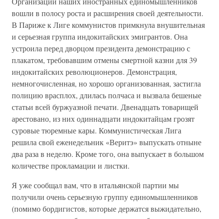
Организации наших иностранных единомышленников
вошли в полосу роста и расширения своей деятельности.
В Париже к Лиге коммунистов примкнула внушительная
и серьезная группа индокитайских эмигрантов. Она
устроила перед дворцом президента демонстрацию с
плакатом, требовавшим отмены смертной казни для 39
индокитайских революционеров. Демонстрация,
немногочисленная, но хорошо организованная, застигла
полицию врасплох, длилась полчаса и вызвала бешеные
статьи всей буржуазной печати. Двенадцать товарищей
арестовано, из них одиннадцати индокитайцам грозят
суровые тюремные кары. Коммунистическая Лига
решила свой еженедельник «Веритэ» выпускать отныне
два раза в неделю. Кроме того, она выпускает в большом
количестве прокламации и листки.
Я уже сообщал вам, что в итальянской партии мы
получили очень серьезную группу единомышленников
(помимо бордигистов, которые держатся выжидательно,