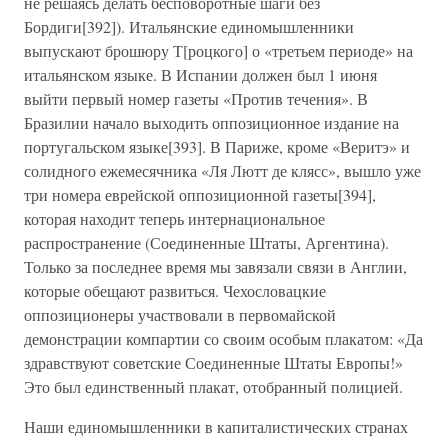
не решаясь делать бесповоротные шаги без
Бордиги[392]). Итальянские единомышленники
выпускают брошюру Т[роцкого] о «третьем периоде» на
итальянском языке. В Испании должен был 1 июня
выйти первый номер газеты «Против течения». В
Бразилии начало выходить оппозиционное издание на
португальском языке[393]. В Париже, кроме «Веритэ» и
солидного ежемесячника «Ля Лютт де клясс», вышло уже
три номера еврейской оппозиционной газеты[394],
которая находит теперь интернациональное
распространение (Соединенные Штаты, Аргентина).
Только за последнее время мы завязали связи в Англии,
которые обещают развиться. Чехословацкие
оппозиционеры участвовали в первомайской
демонстрации компартии со своим особым плакатом: «Да
здравствуют советские Соединенные Штаты Европы!»
Это был единственный плакат, отобранный полицией.
Наши единомышленники в капиталистических странах