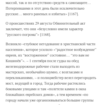
массой, так и по отсутствию средств к самозащите…
Потерпевшими в этот день были исключительно
русские… много раненых и избитых» [1167].
О происшествиях 29 августа Обвинительный акт
заключает, что они «безусловно имели характер
“русского погрома”» [1168].
Возникло «глубокое негодование в христианской части
населения», которое усилило «“радостное возбуждение”
евреев, их “восторженное” состояние… “это вам не
Кишинёв”». – 1 сентября после гудка на обед
железнодорожные рабочие стали выходить из
мастерских, необычайно шумно, с возгласами и
перекликаниями, – и полицмейстер велел перегородить
мост, ведущий в город. Тогда рабочие растеклись
боковыми улицами и там «полетели камни в окна
ближайших еврейских домов», а тем временем «по
городу начали уже организовываться большие группы