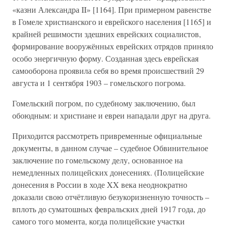
«казни Александра II» [1164]. При примерном равенстве
в Гомеле христианского и еврейского населения [1165] и
крайней решимости здешних еврейских социалистов,
формирование вооружённых еврейских отрядов приняло
особо энергичную форму. Созданная здесь еврейская
самооборона проявила себя во время происшествий 29
августа и 1 сентября 1903 – гомельского погрома.
Гомельский погром, по судебному заключению, был
обоюдным: и христиане и евреи нападали друг на друга.
Приходится рассмотреть привременные официальные
документы, в данном случае – судебное Обвинительное
заключение по гомельскому делу, основанное на
немедленных полицейских донесениях. (Полицейские
донесения в России в ходе XX века неоднократно
доказали свою отчётливую безукоризненную точность –
вплоть до суматошных февральских дней 1917 года, до
самого того момента, когда полицейские участки