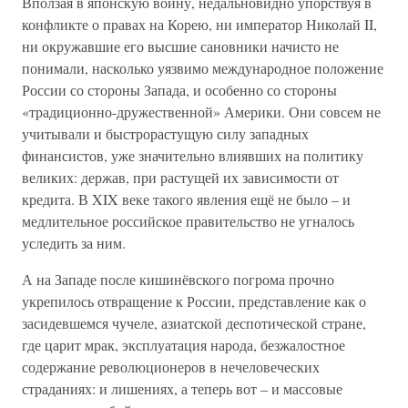
Вползая в японскую войну, недальновидно упорствуя в
конфликте о правах на Корею, ни император Николай II,
ни окружавшие его высшие сановники начисто не
понимали, насколько уязвимо международное положение
России со стороны Запада, и особенно со стороны
«традиционно-дружественной» Америки. Они совсем не
учитывали и быстрорастущую силу западных
финансистов, уже значительно влиявших на политику
великих: держав, при растущей их зависимости от
кредита. В XIX веке такого явления ещё не было – и
медлительное российское правительство не угналось
уследить за ним.
А на Западе после кишинёвского погрома прочно
укрепилось отвращение к России, представление как о
засидевшемся чучеле, азиатской деспотической стране,
где царит мрак, эксплуатация народа, безжалостное
содержание революционеров в нечеловеческих
страданиях: и лишениях, а теперь вот – и массовые