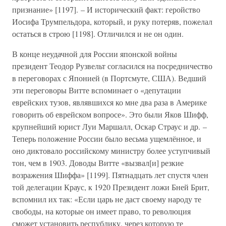
признание» [1197]. – И исторический факт: геройство
Иосифа Трумпельдора, который, и руку потеряв, пожелал
остаться в строю [1198]. Отличился и не он один.
В конце неудачной для России японской войны
президент Теодор Рузвельт согласился на посредничество
в переговорах с Японией (в Портсмуте, США). Ведший
эти переговоры Витте вспоминает о «депутации
еврейских тузов, являвшихся ко мне два раза в Америке
говорить об еврейском вопросе». Это были Яков Шифф,
крупнейший юрист Луи Маршалл, Оскар Страус и др. –
Теперь положение России было весьма ущемлённое, и
оно диктовало российскому министру более уступчивый
тон, чем в 1903. Доводы Витте «вызвал[и] резкие
возражения Шиффа» [1199]. Пятнадцать лет спустя член
той делегации Краус, к 1920 Президент ложи Бней Брит,
вспомнил их так: «Если царь не даст своему народу те
свободы, на которые он имеет право, то революция
сможет установить республику, через которую те