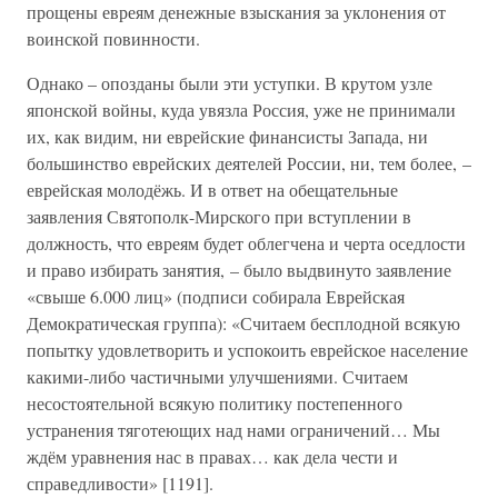
прощены евреям денежные взыскания за уклонения от
воинской повинности.
Однако – опозданы были эти уступки. В крутом узле
японской войны, куда увязла Россия, уже не принимали
их, как видим, ни еврейские финансисты Запада, ни
большинство еврейских деятелей России, ни, тем более, –
еврейская молодёжь. И в ответ на обещательные
заявления Святополк-Мирского при вступлении в
должность, что евреям будет облегчена и черта оседлости
и право избирать занятия, – было выдвинуто заявление
«свыше 6.000 лиц» (подписи собирала Еврейская
Демократическая группа): «Считаем бесплодной всякую
попытку удовлетворить и успокоить еврейское население
какими-либо частичными улучшениями. Считаем
несостоятельной всякую политику постепенного
устранения тяготеющих над нами ограничений… Мы
ждём уравнения нас в правах… как дела чести и
справедливости» [1191].