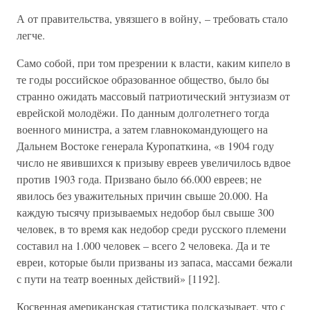
А от правительства, увязшего в войну, – требовать стало
легче.
Само собой, при том презрении к власти, каким кипело в
те годы российское образованное общество, было бы
странно ожидать массовый патриотический энтузиазм от
еврейской молодёжи. По данным долголетнего тогда
военного министра, а затем главнокомандующего на
Дальнем Востоке генерала Куропаткина, «в 1904 году
число не явившихся к призыву евреев увеличилось вдвое
против 1903 года. Призвано было 66.000 евреев; не
явилось без уважительных причин свыше 20.000. На
каждую тысячу призываемых недобор был свыше 300
человек, в то время как недобор среди русского племени
составил на 1.000 человек – всего 2 человека. Да и те
евреи, которые были призваны из запаса, массами бежали
с пути на театр военных действий» [1192].
Косвенная американская статистика подсказывает, что с