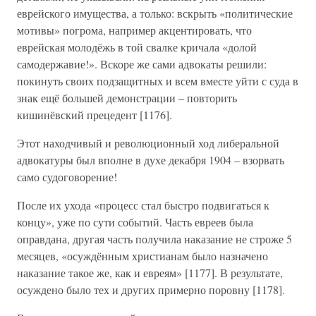
еврейского имущества, а только: вскрыть «политические
мотивы» погрома, например акцентировать, что
еврейская молодёжь в той свалке кричала «долой
самодержавие!». Вскоре же сами адвокаты решили:
покинуть своих подзащитных и всем вместе уйти с суда в
знак ещё большей демонстрации – повторить
кишинёвский прецедент [1176].
Этот находчивый и революционный ход либеральной
адвокатуры был вполне в духе декабря 1904 – взорвать
само судоговорение!
После их ухода «процесс стал быстро подвигаться к
концу», уже по сути событий. Часть евреев была
оправдана, другая часть получила наказание не строже 5
месяцев, «осуждённым христианам было назначено
наказание такое же, как и евреям» [1177]. В результате,
осуждено было тех и других примерно поровну [1178].