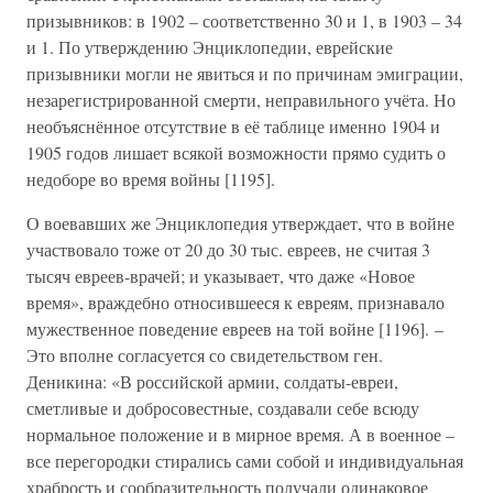
призывников: в 1902 – соответственно 30 и 1, в 1903 – 34
и 1. По утверждению Энциклопедии, еврейские
призывники могли не явиться и по причинам эмиграции,
незарегистрированной смерти, неправильного учёта. Но
необъяснённое отсутствие в её таблице именно 1904 и
1905 годов лишает всякой возможности прямо судить о
недоборе во время войны [1195].
О воевавших же Энциклопедия утверждает, что в войне
участвовало тоже от 20 до 30 тыс. евреев, не считая 3
тысяч евреев-врачей; и указывает, что даже «Новое
время», враждебно относившееся к евреям, признавало
мужественное поведение евреев на той войне [1196]. –
Это вполне согласуется со свидетельством ген.
Деникина: «В российской армии, солдаты-евреи,
сметливые и добросовестные, создавали себе всюду
нормальное положение и в мирное время. А в военное –
все перегородки стирались сами собой и индивидуальная
храбрость и сообразительность получали одинаковое