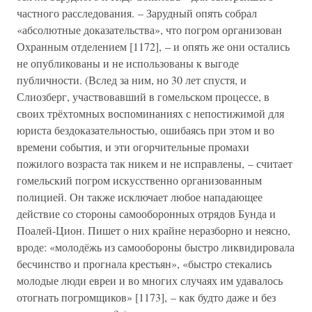
частного расследования. – Зарудный опять собрал
«абсолютные доказательства», что погром организован
Охранным отделением [1172], – и опять же они остались
не опубликованы и не использованы к выгоде
публичности. (Вслед за ним, но 30 лет спустя, и
Слиозберг, участвовавший в гомельском процессе, в
своих трёхтомных воспоминаниях с непостижимой для
юриста бездоказательностью, ошибаясь при этом и во
времени события, и эти огорчительные промахи
пожилого возраста так никем и не исправлены, – считает
гомельский погром искусственно организованным
полицией. Он также исключает любое нападающее
действие со стороны самооборонных отрядов Бунда и
Поалей-Цион. Пишет о них крайне неразборно и неясно,
вроде: «молодёжь из самообороны быстро ликвидировала
бесчинство и прогнала крестьян», «быстро стекались
молодые люди евреи и во многих случаях им удавалось
отогнать погромщиков» [1173], – как будто даже и без