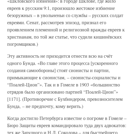
«Шкловского избиения»: в городе Шклове, где жило
евреев к русским 9:1, произошло жестокое избиение
безоружных – в увольненьи со службы – русских солдат
евреями. Сенат, рассмотрев эпизод, признал его
проявлением племенной и религиозной вражды евреев к
христианам, по той же статье, что судили кишинёвских
погромщиков.)
Эту активность не приходится отнести всю на счёт
одного Бунда. «Во главе этого процесса [ускоренного
создания самообороны] стоят сионисты и партии,
примыкающие к сионистам, – сионисты-социалисты и
“Поалей-Цион”». Так и в Гомеле в 1903 «большинство
отрядов было организовано партией “Поалей-Цион”»
[1171]. (Противоречие с Бухбиндером, превозносителем
Бунда, – не предпочту, кому верить.)
Когда достигло Петербурга известие о погроме в Гомеле –
Бюро Защиты евреев командировало туда двух адвокатов:
тех же Зарудного и Н.Д. Соколова – для быстрейшего