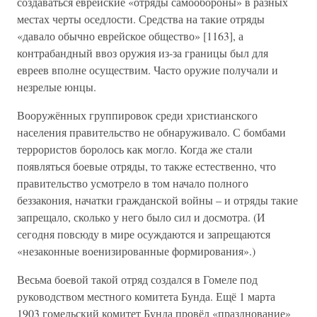
создаваться еврейские «отряды самообороны» в разных
местах черты оседлости. Средства на такие отряды
«давало обычно еврейское общество» [1163], а
контрабандный ввоз оружия из-за границы был для
евреев вполне осуществим. Часто оружие получали и
незрелые юнцы.
Вооружённых группировок среди христианского
населения правительство не обнаруживало. С бомбами
террористов боролось как могло. Когда же стали
появляться боевые отряды, то также естественно, что
правительство усмотрело в том начало полного
беззакония, начатки гражданской войны – и отряды такие
запрещало, сколько у него было сил и досмотра. (И
сегодня повсюду в мире осуждаются и запрещаются
«незаконные военизированные формирования».)
Весьма боевой такой отряд создался в Гомеле под
руководством местного комитета Бунда. Ещё 1 марта
1903 гомельский комитет Бунда провёл «празднование»