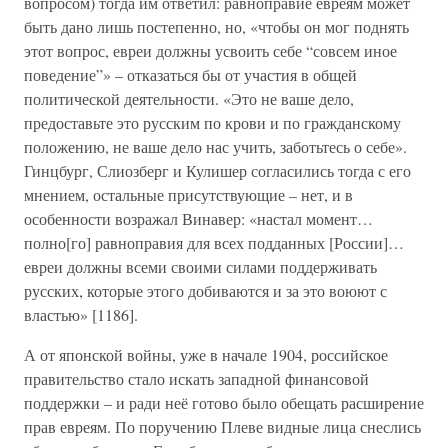
вопросом) тогда им ответил: равноправие евреям может
быть дано лишь постепенно, но, «чтобы он мог поднять
этот вопрос, евреи должны усвоить себе “совсем иное
поведение”» – отказаться бы от участия в общей
политической деятельности. «Это не ваше дело,
предоставьте это русским по крови и по гражданскому
положению, не ваше дело нас учить, заботьтесь о себе».
Гинцбург, Слиозберг и Кулишер согласились тогда с его
мнением, остальные присутствующие – нет, и в
особенности возражал Винавер: «настал момент…
полно[го] равноправия для всех подданных [России]…
евреи должны всеми своими силами поддерживать
русских, которые этого добиваются и за это воюют с
властью» [1186].
А от японской войны, уже в начале 1904, российское
правительство стало искать западной финансовой
поддержки – и ради неё готово было обещать расширение
прав евреям. По поручению Плеве видные лица снеслись