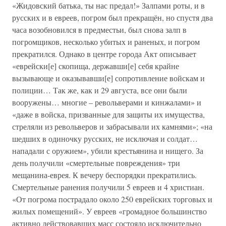
«Жидовский батька, ты нас предал!» Залпами роты, и в
русских и в евреев, погром был прекращён, но спустя два
часа возобновился в предместьи, был снова залп в
погромщиков, несколько убитых и раненых, и погром
прекратился. Однако в центре города Акт описывает
«еврейски[е] скопища, державши[е] себя крайне
вызывающе и оказывавши[е] сопротивление войскам и
полиции… Так же, как и 29 августа, все они были
вооружены… многие – револьверами и кинжалами» и
«даже в войска, призванные для защиты их имущества,
стреляли из револьверов и забрасывали их камнями»; «на
шедших в одиночку русских, не исключая и солдат…
нападали с оружием», убили крестьянина и нищего. За
день получили «смертельные повреждения» три
мещанина-еврея. К вечеру беспорядки прекратились.
Смертельные ранения получили 5 евреев и 4 христиан.
«От погрома пострадало около 250 еврейских торговых и
жилых помещений». У евреев «громадное большинство
активно действовавших масс состояло исключительно