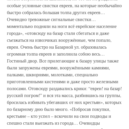
особые условные свистки евреев, на которые необычайно
быстро собралась большая толпа других евреев…
Очевидно тревожные сигнальные свистки…
моментально подняли на ноги всё еврейское население
города», «отовсюду на базар стали сбегаться и даже
съезжаться на извозчиках вооружённые, чем попало,
евреи. Очень быстро на Базарной ул. образовалась
огромная толпа евреев и заполнила собою весь…
Гостиный двор. Все прилегающие к базару улицы также
были запружены евреями, вооружёнными камнями,
палками, шкворнями, молотками, специально
приготовленными кистенями и даже просто железными
полосами. Отовсюду раздавались крики: “евреи! на базар!
русский погром!” и вся эта масса, разбившись на группы,
бросилась избивать убегавших от них крестьян», которых
по базарному дню было много. «Побросав покупки,
крестьяне – кто успел – вскочили на свои подводы и
спешно стали выезжать из города… Очевидцы