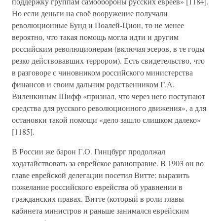
поддержку группам самообороны русских евреев» [1184].
Но если деньги на своё вооружение получали
революционные Бунд и Поалей-Цион, то не менее
вероятно, что такая помощь могла идти и другим
российским революционерам (включая эсеров, в те годы
резко действовавших террором). Есть свидетельство, что
в разговоре с чиновником российского министерства
финансов и своим дальним родственником Г.А.
Виленкиным Шифф «признал, что через него поступают
средства для русского революционного движения», а для
остановки такой помощи «дело зашло слишком далеко»
[1185].
В России же барон Г.О. Гинцбург продолжал
ходатайствовать за еврейское равноправие. В 1903 он во
главе еврейской делегации посетил Витте: выразить
пожелание российского еврейства об уравнении в
гражданских правах. Витте (который в роли главы
кабинета министров и раньше занимался еврейским