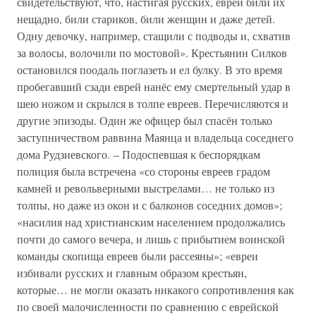
свидетельствуют, что, настигая русских, евреи били их
нещадно, били стариков, били женщин и даже детей.
Одну девочку, например, стащили с подводы и, схватив
за волосы, волочили по мостовой». Крестьянин Силков
остановился поодаль поглазеть и ел булку. В это время
пробегавший сзади еврей нанёс ему смертельный удар в
шею ножом и скрылся в толпе евреев. Перечисляются и
другие эпизоды. Один же офицер был спасён только
заступничеством раввина Маянца и владельца соседнего
дома Рудзиевского. – Подоспевшая к беспорядкам
полиция была встречена «со стороны евреев градом
камней и револьверными выстрелами… не только из
толпы, но даже из окон и с балконов соседних домов»;
«насилия над христианским населением продолжались
почти до самого вечера, и лишь с прибытием воинской
команды скопища евреев были рассеяны»; «евреи
избивали русских и главным образом крестьян,
которые… не могли оказать никакого сопротивления как
по своей малочисленности по сравнению с еврейской