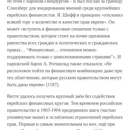
об этом с бароном Гинцбургом – и был послан за границу
Слиозберг для зондирования мнений среди крупнейших
еврейских финансистов. Я. Шифф в принципе «отклонил
всякий торг о количестве и качестве прав евреев». Он
может «вступить в финансовые сношения только с
правительством, которое стоит на почве признания
равенства всех граждан в политических и гражданских
правах… “Финансовые… отношения можно
поддерживать только с цивилизованными странами”». И
парижский барон А. Ротшильд также отказался: «Не
расположен пойти на финансовую комбинацию даже при
тех облегчениях, которые русским правительством могут
быть даны евреям» [1187].
Витте удалось получить крупный заём без содействия
еврейских финансовых кругов. Тем временем российское
правительство в 1903-1904 предприняло шаги (частью
упомянутые выше) к ослаблению ограничений еврейских
прав. Первым и самым значительным из них, ещё при