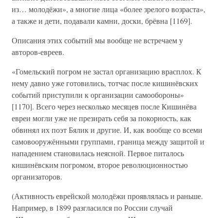
из… молодёжи», а многие лица «более зрелого возраста»,
а также и дети, подавали камни, доски, брёвна [1169].
Описания этих событий мы вообще не встречаем у
авторов-евреев.
«Гомельский погром не застал организацию врасплох. К
нему давно уже готовились, тотчас после кишинёвских
событий приступили к организации самообороны»
[1170]. Всего через несколько месяцев после Кишинёва
евреи могли уже не презирать себя за покорность, как
обвинял их поэт Бялик и другие. И, как вообще со всеми
самовооружёнными группами, граница между защитой и
нападением становилась неясной. Первое питалось
кишинёвским погромом, второе революционностью
организаторов.
(Активность еврейской молодёжи проявлялась и раньше.
Например, в 1899 разгласился по России случай