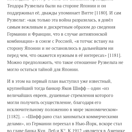
Теодора Рузвельта были на стороне Японии и он
поддерживал её, дважды упоминает Витте [1180]. И сам
Рузвельт: «как только эта война разразилась, я довёл
самым вежливым и дискретным образом до сведения
Германии и Франции, что в случае антияпонской
комбинации» в союзе с Россией, «я тотчас встану на
сторону Японии и не остановлюсь в дальнейшем ни
перед чем, что окажется нужным в её интересах» [1181].
Можно предположить, что такое отношение Рузвельта не
могло остаться тайной для Японии.
И в этом на первый план выступил уже известный,
крупнейший тогда банкир Яков Шифф – один «из
величайших евреев, душевные стремления которого
могли получить осуществление, благодаря его
исключительному положению в мире экономическом»
[1182]. – «Шифф рано стал заниматься коммерческими
делами», из Германии переехал в Нью-Йорк, вскоре стал
во главе банка Кун, Леб и К°. К 1912 «является в Америке