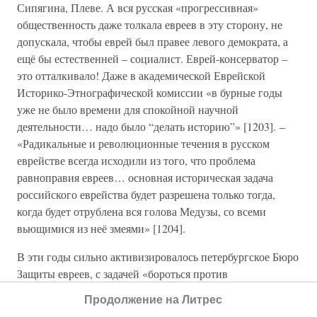
Сипягина, Плеве. А вся русская «прогрессивная»
общественность даже толкала евреев в эту сторону, не
допускала, чтобы еврей был правее левого демократа, а
ещё бы естественней – социалист. Еврей-консерватор –
это отталкивало! Даже в академической Еврейской
Историко-Этнографической комиссии «в бурные годы
уже не было времени для спокойной научной
деятельности… надо было “делать историю”» [1203]. –
«Радикальные и революционные течения в русском
еврействе всегда исходили из того, что проблема
равноправия евреев… основная историческая задача
российского еврейства будет разрешена только тогда,
когда будет отрублена вся голова Медузы, со всеми
вьющимися из неё змеями» [1204].
В эти годы сильно активизировалось петербургское Бюро
Защиты евреев, с задачей «бороться против
антисемитской литературы и распространять надлежащие
Продолжение на Литрес
сведения о правовом положении евреев, с целью,