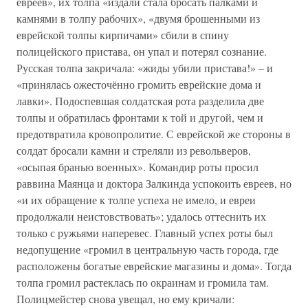
евреев», их толпа «издали стала бросать палками и
камнями в толпу рабочих», «двумя брошенными из
еврейской толпы кирпичами» сбили в спину
полицейского пристава, он упал и потерял сознание.
Русская толпа закричала: «жиды убили пристава!» – и
«принялась ожесточённо громить еврейские дома и
лавки». Подоспевшая солдатская рота разделила две
толпы и обратилась фронтами к той и другой, чем и
предотвратила кровопролитие. С еврейской же стороны в
солдат бросали камни и стреляли из револьверов,
«осыпая бранью военных». Командир роты просил
раввина Маянца и доктора Залкинда успокоить евреев, но
«и их обращение к толпе успеха не имело, и евреи
продолжали неистовствовать»; удалось оттеснить их
только с ружьями наперевес. Главный успех роты был
недопущение «громил в центральную часть города, где
расположены богатые еврейские магазины и дома». Тогда
толпа громил растеклась по окраинам и громила там.
Полицмейстер снова увещал, но ему кричали: