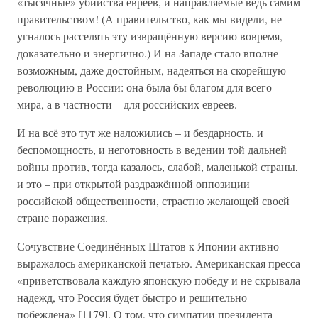
«тысячные» убийства евреев, и направляемые ведь самим
правительством! (А правительство, как мы видели, не
угналось расселять эту извращённую версию вовремя,
доказательно и энергично.) И на Западе стало вполне
возможным, даже достойным, надеяться на скорейшую
революцию в России: она была бы благом для всего
мира, а в частности – для российских евреев.
И на всё это тут же наложились – и бездарность, и
беспомощность, и неготовность в ведении той дальней
войны против, тогда казалось, слабой, маленькой страны,
и это – при открытой раздражённой оппозиции
российской общественности, страстно желающей своей
стране поражения.
Сочувствие Соединённых Штатов к Японии активно
выражалось американской печатью. Американская пресса
«приветствовала каждую японскую победу и не скрывала
надежд, что Россия будет быстро и решительно
побеждена» [1179]. О том, что симпатии президента