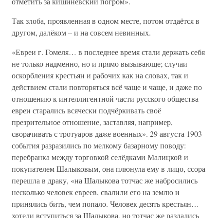
отметить за кишинёвский погром».
Так злоба, проявленная в одном месте, потом отдаётся в
другом, далёком – и на совсем невинных.
«Евреи г. Гомеля… в последнее время стали держать себя
не только надменно, но и прямо вызывающе; случаи
оскорбления крестьян и рабочих как на словах, так и
действием стали повторяться всё чаще и чаще, и даже по
отношению к интеллигентной части русского общества
евреи старались всячески подчёркивать своё
презрительное отношение, заставляя, например,
сворачивать с тротуаров даже военных». 29 августа 1903
события разразились по мелкому базарному поводу:
перебранка между торговкой селёдками Малицкой и
покупателем Шалыковым, она плюнула ему в лицо, ссора
перешла в драку, «на Шалыкова тотчас же набросились
несколько человек евреев, свалили его на землю и
принялись бить, чем попало. Человек десять крестьян…
хотели вступиться за Шалыкова, но тотчас же раздались