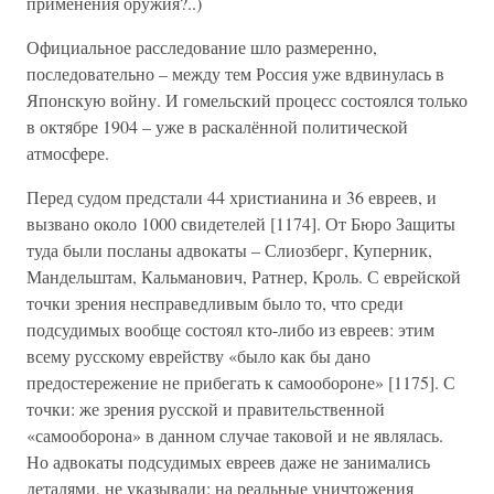
применения оружия?..)
Официальное расследование шло размеренно,
последовательно – между тем Россия уже вдвинулась в
Японскую войну. И гомельский процесс состоялся только
в октябре 1904 – уже в раскалённой политической
атмосфере.
Перед судом предстали 44 христианина и 36 евреев, и
вызвано около 1000 свидетелей [1174]. От Бюро Защиты
туда были посланы адвокаты – Слиозберг, Куперник,
Мандельштам, Кальманович, Ратнер, Кроль. С еврейской
точки зрения несправедливым было то, что среди
подсудимых вообще состоял кто-либо из евреев: этим
всему русскому еврейству «было как бы дано
предостережение не прибегать к самообороне» [1175]. С
точки: же зрения русской и правительственной
«самооборона» в данном случае таковой и не являлась.
Но адвокаты подсудимых евреев даже не занимались
деталями, не указывали: на реальные уничтожения