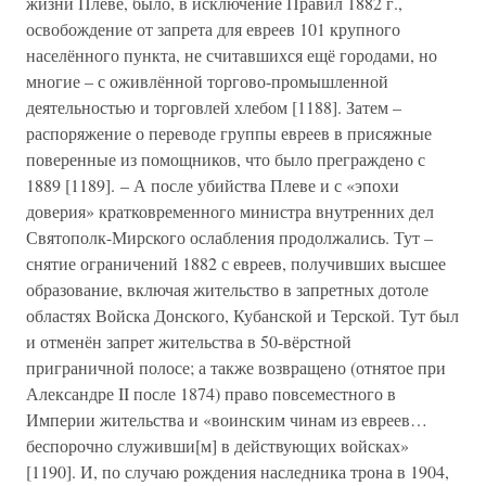
жизни Плеве, было, в исключение Правил 1882 г.,
освобождение от запрета для евреев 101 крупного
населённого пункта, не считавшихся ещё городами, но
многие – с оживлённой торгово-промышленной
деятельностью и торговлей хлебом [1188]. Затем –
распоряжение о переводе группы евреев в присяжные
поверенные из помощников, что было преграждено с
1889 [1189]. – А после убийства Плеве и с «эпохи
доверия» кратковременного министра внутренних дел
Святополк-Мирского ослабления продолжались. Тут –
снятие ограничений 1882 с евреев, получивших высшее
образование, включая жительство в запретных дотоле
областях Войска Донского, Кубанской и Терской. Тут был
и отменён запрет жительства в 50-вёрстной
приграничной полосе; а также возвращено (отнятое при
Александре II после 1874) право повсеместного в
Империи жительства и «воинским чинам из евреев…
беспорочно служивши[м] в действующих войсках»
[1190]. И, по случаю рождения наследника трона в 1904,