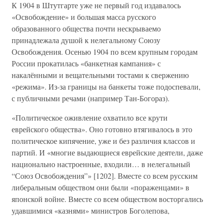
К 1904 в Штутгарте уже не первый год издавалось
«Освобождение» и большая масса русского
образованного общества почти нескрываемо
принадлежала душой к нелегальному Союзу
Освобождения. Осенью 1904 по всем крупным городам
России прокатилась «банкетная кампания» с
накалёнными и вещательными тостами к свержению
«режима». Из-за границы на банкеты тоже подоспевали,
с публичными речами (например Тан-Богораз).
«Политическое оживление охватило все крути
еврейского общества». Оно готовно втягивалось в это
политическое кипячение, уже и без различия классов и
партий. И «многие выдающиеся еврейские деятели, даже
национально настроенные, входили… в нелегальный
“Союз Освобождения”» [1202]. Вместе со всем русским
либеральным обществом они были «пораженцами» в
японской войне. Вместе со всем обществом восторгались
удавшимися «казнями» министров Боголепова,