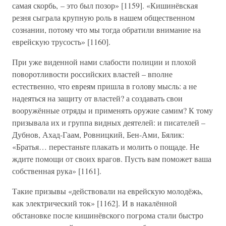
самая скорбь, – это был позор» [1159]. «Кишинёвская
резня сыграла крупную роль в нашем общественном
сознании, потому что мы тогда обратили внимание на
еврейскую трусость» [1160].
При уже виденной нами слабости полиции и плохой
поворотливости российских властей – вполне
естественно, что евреям пришла в голову мысль: а не
надеяться на защиту от властей? а создавать свои
вооружённые отряды и применять оружие самим? К тому
призывала их и группа видных деятелей: и писателей –
Дубнов, Ахад-Гаам, Ровницкий, Бен-Ами, Бялик:
«Братья… перестаньте плакать и молить о пощаде. Не
ждите помощи от своих врагов. Пусть вам поможет ваша
собственная рука» [1161].
Такие призывы «действовали на еврейскую молодёжь,
как электрический ток» [1162]. И в накалённой
обстановке после кишинёвского погрома стали быстро