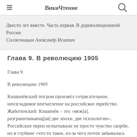
ВикиЧтение
Двести лет вместе. Часть первая. В дореволюционной
России
Солженицын Александр Исаевич
Глава 9. В революцию 1905
Глава 9.
В революцию 1905
Кишинёвский погром произвёл сотрясательное,
неизгладимое впечатление на российское еврейство.
Жаботинский: Кишинёв – это «меж[а],
разграничивающ[ая] две эпохи, две психологии».
Российские евреи испытывали не просто чувство скорби,
но в глубине «что-то такое, из-за чего почти забывалась