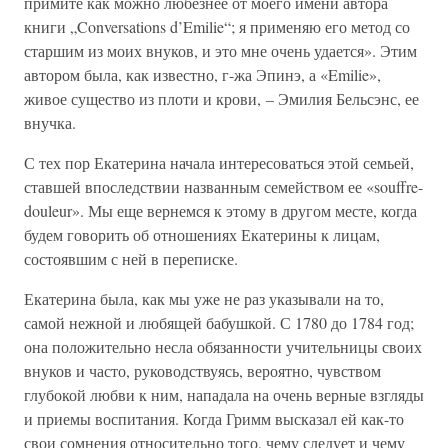
примите как можно любезнее от моего имени автора
книги „Conversations d’Emilie“; я применяю его метод со
старшим из моих внуков, и это мне очень удается». Этим
автором была, как известно, г-жа Эпинэ, а «Emilie»,
живое существо из плоти и крови, – Эмилия Бельсэнс, ее
внучка.
С тех пор Екатерина начала интересоваться этой семьей,
ставшей впоследствии названным семейством ее «souffre-
douleur». Мы еще вернемся к этому в другом месте, когда
будем говорить об отношениях Екатерины к лицам,
состоявшим с ней в переписке.
Екатерина была, как мы уже не раз указывали на то,
самой нежной и любящей бабушкой. С 1780 до 1784 год;
она положительно несла обязанности учительницы своих
внуков и часто, руководствуясь, вероятно, чувством
глубокой любви к ним, нападала на очень верные взгляды
и приемы воспитания. Когда Гримм высказал ей как-то
свои сомнения относительно того, чему следует и чему