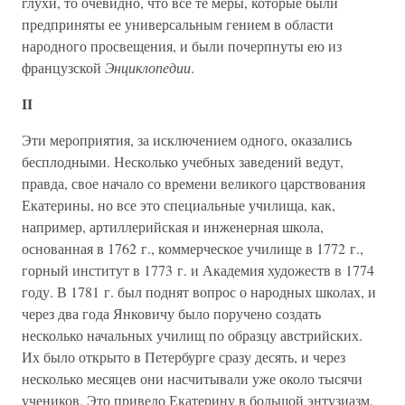
глухи, то очевидно, что все те меры, которые были
предприняты ее универсальным гением в области
народного просвещения, и были почерпнуты ею из
французской
Энциклопедии
.
II
Эти мероприятия, за исключением одного, оказались
бесплодными. Несколько учебных заведений ведут,
правда, свое начало со времени великого царствования
Екатерины, но все это специальные училища, как,
например, артиллерийская и инженерная школа,
основанная в 1762 г., коммерческое училище в 1772 г.,
горный институт в 1773 г. и Академия художеств в 1774
году. В 1781 г. был поднят вопрос о народных школах, и
через два года Янковичу было поручено создать
несколько начальных училищ по образцу австрийских.
Их было открыто в Петербурге сразу десять, и через
несколько месяцев они насчитывали уже около тысячи
учеников. Это привело Екатерину в большой энтузиазм,