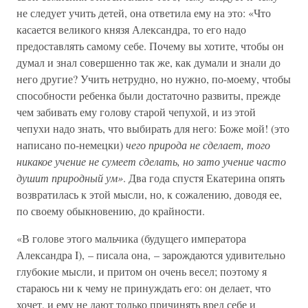
не следует учить детей, она ответила ему на это: «Что
касается великого князя Александра, то его надо
предоставлять самому себе. Почему вы хотите, чтобы он
думал и знал совершенно так же, как думали и знали до
него другие? Учить нетрудно, но нужно, по-моему, чтобы
способности ребенка были достаточно развиты, прежде
чем забивать ему голову старой чепухой, и из этой
чепухи надо знать, что выбирать для него: Боже мой! (это
написано по-немецки)
чего природа не сделает, того
никакое учение не сумеет сделать, но зато учение часто
душит природный ум»
. Два года спустя Екатерина опять
возвратилась к этой мысли, но, к сожалению, доводя ее,
по своему обыкновению, до крайности.
«В голове этого мальчика (будущего императора
Александра I), – писала она, – зарождаются удивительно
глубокие мысли, и притом он очень весел; поэтому я
стараюсь ни к чему не принуждать его: он делает, что
хочет, и ему не дают только причинять вред себе и