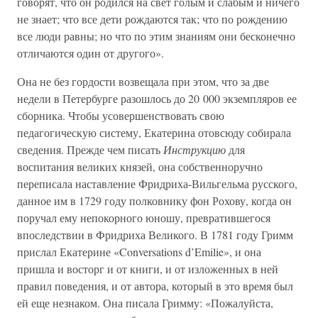
говорят, что он родился на свет голым и слабым и ничего
не знает; что все дети рождаются так; что по рождению
все люди равны; но что по этим знаниям они бесконечно
отличаются один от другого».
Она не без гордости возвещала при этом, что за две
недели в Петербурге разошлось до 20 000 экземпляров ее
сборника. Чтобы усовершенствовать свою
педагогическую систему, Екатерина отовсюду собирала
сведения. Прежде чем писать
Инструкцию
для
воспитания великих князей, она собственноручно
переписала наставление Фридриха-Вильгельма русского,
данное им в 1729 году полковнику фон Рохову, когда он
поручал ему непокорного юношу, превратившегося
впоследствии в Фридриха Великого. В 1781 году Гримм
прислал Екатерине «Conversations d’Emilie», и она
пришла и восторг и от книги, и от изложенных в ней
правил поведения, и от автора, который в это время был
ей еще незнаком. Она писала Гримму: «Пожалуйста,