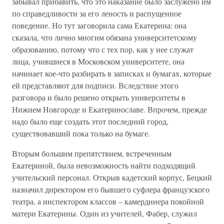
забывал прибавить, что это наказание было заслужено им
по справедливости за его леность и распущенное
поведение. Но тут заговорила сама Екатерина: она
сказала, что лично многим обязана университетскому
образованию, потому что с тех пор, как у нее служат
лица, учившиеся в Московском университете, она
начинает кое-что разбирать в записках и бумагах, которые
ей представляют для подписи. Вследствие этого
разговора и было решено открыть университеты в
Нижнем Новгороде и Екатеринославе. Впрочем, прежде
надо было еще создать этот последний город,
существовавший пока только на бумаге.
Вторым большим препятствием, встреченным
Екатериной, была невозможность найти подходящий
учительский персонал. Открыв кадетский корпус, Бецкий
назначил директором его бывшего суфлера французского
театра, а инспектором классов – камердинера покойной
матери Екатерины. Один из учителей, Фабер, служил