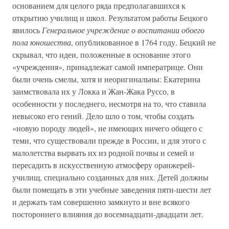
основанием для целого ряда предполагавшихся к
открытию училищ и школ. Результатом работы Бецкого
явилось
Генеральное учреждение о воспитании обоего
пола юношества
, опубликованное в 1764 году. Бецкий не
скрывал, что идеи, положенные в основание этого
«учреждения», принадлежат самой императрице. Они
были очень смелы, хотя и неоригинальны: Екатерина
заимствовала их у Локка и Жан-Жака Руссо, в
особенности у последнего, несмотря на то, что ставила
невысоко его гений. Дело шло о том, чтобы создать
«новую породу людей», не имеющих ничего общего с
теми, что существовали прежде в России, и для этого с
малолетства вырвать их из родной почвы и семей и
пересадить в искусственную атмосферу оранжерей-
училищ, специально созданных для них. Детей должны
были помещать в эти учебные заведения пяти-шести лет
и держать там совершенно замкнуто и вне всякого
постороннего влияния до восемнадцати-двадцати лет.