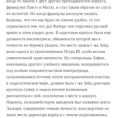
когда-то лакеем у двух других преподавателей корпуса,
французов Пиктэ и Маллэ, и стал таким образом из слуги
их коллегой. Но когда французы рискнули указать
Бецкому, что это как будто не совсем удобно, то тот
ограничился тем, что дал Фаберу чин поручика русской
армии и этим уладил дело. В кадетском корпусе была еще
должность инспектрисы, обязанности которой мы в
точности не беремся указать; это место заняла г-жа Зейд,
жена одного из приближённых Петра III, особа весьма
сомнительной нравственности. Но генеральша Лафон,
начальница другого учебного заведения, находившегося
под особым покровительством императрицы,
пользовавшаяся поэтому почти неограниченной властью
в педагогическом мире, должна была г-же Зейц довольно
крупную сумму и нашла вполне возможным
расплатиться с ней, похлопотав о месте в корпусе.
Наконец, полицмейстером заведения был назначен некто
Ласкари, совершенно темная личность; впоследствии он
занял место директора корпуса с чином подполковника.