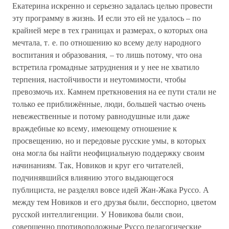
Екатерина искренно и серьезно задалась целью провести
эту программу в жизнь. И если это ей не удалось – по
крайней мере в тех границах и размерах, о которых она
мечтала, т. е. по отношению ко всему делу народного
воспитания и образования, – то лишь потому, что она
встретила громадные затруднения и у нее не хватило
терпения, настойчивости и неутомимости, чтобы
превозмочь их. Камнем преткновения на ее пути стали не
только ее приближённые, люди, большей частью очень
невежественные и потому равнодушные или даже
враждебные ко всему, имеющему отношение к
просвещению, но и передовые русские умы, в которых
она могла бы найти неофициальную поддержку своим
начинаниям. Так, Новиков и круг его читателей,
подчинявшийся влиянию этого выдающегося
публициста, не разделял вовсе идей Жан-Жака Руссо. А
между тем Новиков и его друзья были, бесспорно, цветом
русской интеллигенции. У Новикова были свои,
совершенно противоположные Руссо педагогические