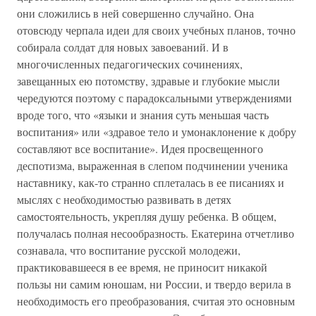
они сложились в ней совершенно случайно. Она
отовсюду черпала идеи для своих учебных планов, точно
собирала солдат для новых завоеваний. И в
многочисленных педагогических сочинениях,
завещанных ею потомству, здравые и глубокие мысли
чередуются поэтому с парадоксальными утверждениями
вроде того, что «языки и знания суть меньшая часть
воспитания» или «здравое тело и умонаклонение к добру
составляют все воспитание». Идея просвещенного
деспотизма, выраженная в слепом подчинении ученика
наставнику, как-то странно сплеталась в ее писаниях и
мыслях с необходимостью развивать в детях
самостоятельность, укрепляя душу ребенка. В общем,
получалась полная несообразность. Екатерина отчетливо
сознавала, что воспитание русской молодежи,
практиковавшееся в ее время, не приносит никакой
пользы ни самим юношам, ни России, и твердо верила в
необходимость его преобразования, считая это основным