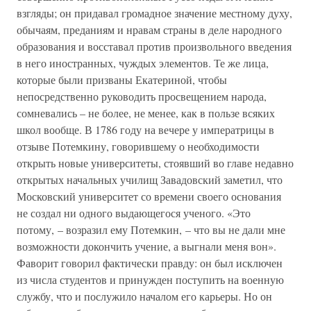
взгляды; он придавал громадное значение местному духу,
обычаям, преданиям и нравам страны в деле народного
образования и восставал против произвольного введения
в него иностранных, чуждых элементов. Те же лица,
которые были призваны Екатериной, чтобы
непосредственно руководить просвещением народа,
сомневались – не более, не менее, как в пользе всяких
школ вообще. В 1786 году на вечере у императрицы в
отзыве Потемкину, говорившему о необходимости
открыть новые университеты, стоявший во главе недавно
открытых начальных училищ Завадовский заметил, что
Московский университет со времени своего основания
не создал ни одного выдающегося ученого. «Это
потому, – возразил ему Потемкин, – что вы не дали мне
возможности докончить учение, а выгнали меня вон».
Фаворит говорил фактически правду: он был исключен
из числа студентов и принужден поступить на военную
службу, что и послужило началом его карьеры. Но он