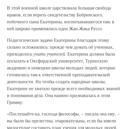
В этой военной школе царствовала большая свобода
нравов, если верить свидетельству Бобринского,
побочного сына Екатерины, воспитывавшегося там; в
ней широко применялись идеи Жан-Жака Руссо.
Педагогические задачи Екатерины благодаря этому
сильно осложнялись: прежде чем думать об учениках,
приходилось
учить учителей
. Екатерина должна была
посылать в Оксфордский университет, Туринскую
академию и немецкие школы молодых людей, которые
готовились там к ответственной преподавательской
деятельности. Но чтобы создать народные школы,
Екатерине не хватало прежде всего необходимых знаний
и понимания дела. Она наивно признавалась в этом
Гримму:
«Послушайте-ка, господа философы, – писала она ему, –
вы были бы прелестны, очаровательны, если бы имели
милосердие составить план учения для молодых людей,