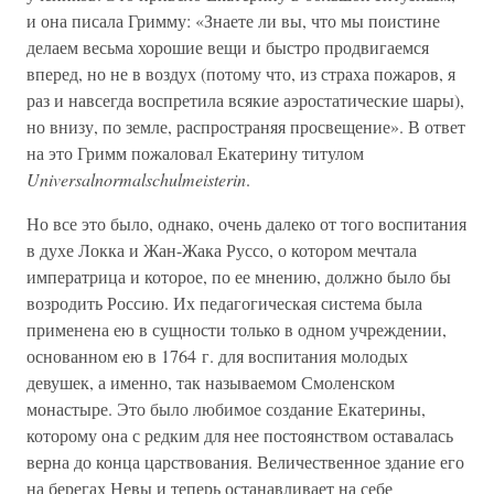
и она писала Гримму: «Знаете ли вы, что мы поистине
делаем весьма хорошие вещи и быстро продвигаемся
вперед, но не в воздух (потому что, из страха пожаров, я
раз и навсегда воспретила всякие аэростатические шары),
но внизу, по земле, распространяя просвещение». В ответ
на это Гримм пожаловал Екатерину титулом
Universalnormalschulmeisterin
.
Но все это было, однако, очень далеко от того воспитания
в духе Локка и Жан-Жака Руссо, о котором мечтала
императрица и которое, по ее мнению, должно было бы
возродить Россию. Их педагогическая система была
применена ею в сущности только в одном учреждении,
основанном ею в 1764 г. для воспитания молодых
девушек, а именно, так называемом Смоленском
монастыре. Это было любимое создание Екатерины,
которому она с редким для нее постоянством оставалась
верна до конца царствования. Величественное здание его
на берегах Невы и теперь останавливает на себе