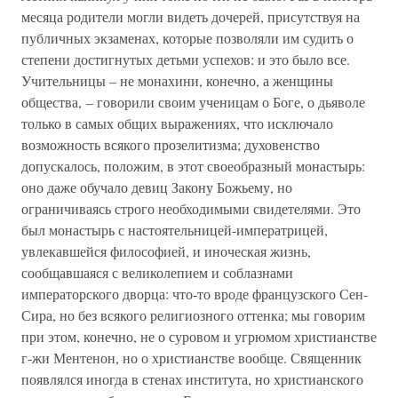
месяца родители могли видеть дочерей, присутствуя на
публичных экзаменах, которые позволяли им судить о
степени достигнутых детьми успехов: и это было все.
Учительницы – не монахини, конечно, а женщины
общества, – говорили своим ученицам о Боге, о дьяволе
только в самых общих выражениях, что исключало
возможность всякого прозелитизма; духовенство
допускалось, положим, в этот своеобразный монастырь:
оно даже обучало девиц Закону Божьему, но
ограничиваясь строго необходимыми свидетелями. Это
был монастырь с настоятельницей-императрицей,
увлекавшейся философией, и иноческая жизнь,
сообщавшаяся с великолепием и соблазнами
императорского дворца: что-то вроде французского Сен-
Сира, но без всякого религиозного оттенка; мы говорим
при этом, конечно, не о суровом и угрюмом христианстве
г-жи Ментенон, но о христианстве вообще. Священник
появлялся иногда в стенах института, но христианского