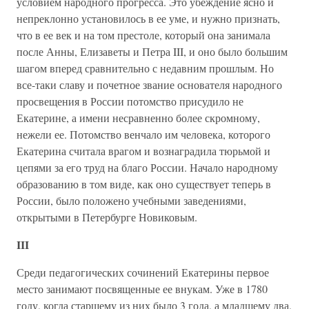
условием народного прогресса. Это убеждение ясно и
непреклонно установилось в ее уме, и нужно признать,
что в ее век и на том престоле, который она занимала
после Анны, Елизаветы и Петра III, и оно было большим
шагом вперед сравнительно с недавним прошлым. Но
все-таки славу и почетное звание основателя народного
просвещения в России потомство присудило не
Екатерине, а имени несравненно более скромному,
нежели ее. Потомство венчало им человека, которого
Екатерина считала врагом и вознаградила тюрьмой и
цепями за его труд на благо России. Начало народному
образованию в том виде, как оно существует теперь в
России, было положено учебными заведениями,
открытыми в Петербурге Новиковым.
III
Среди педагогических сочинений Екатерины первое
место занимают посвященные ее внукам. Уже в 1780
году, когда старшему из них было 3 года, а младшему два,