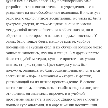
духа в нем не было вовсе. Ему противоречило само
устройство этого воспитательного учреждения, – его
разделение на две обособленные половины. В институте
было всего около пятисот воспитанниц, но часть их была
дочерьми дворян, часть – мещанки, и они не имели
между собой ничего общего ни в образе жизни, ни в
образовании, которое им давали, ни даже в костюме. У
одних было тонкое белье, изящное платье, удобное
помещение и вкусный стол; в их обучении большое место
занимали живопись, музыка и танцы. А у других платье
было из грубой материи, кушанье простое – их учили
шитью, стирке, стряпне. Цвет одежды у всех был,
положим, одинаков, но благородным девицам полагался
элегантный «лиф», а мещанкам – «кофта» и фартук,
указывающий на их низкое происхождение. В основе
всего этого лежал очень «языческий» взгляд на людские
отношения; он замечался, впрочем, и в учебной
программе института, в которую Дидро хотел включить
полный курс анатомии, и в образе жизни воспитанниц,