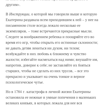
другим».
В
Инструкции
, о которой мы говорили выше и которую
Екатерина раздавала всем приходившим к ней – у нее на
письменном столе всегда лежало несколько ее
экземпляров, – тоже встречаются прекрасные мысли.
Следите за воображением ребенка и поощряйте его во
время его игр, чтобы открыть его истинные склонности;
не давать детям лениться ни духом, ни телом;
возбуждайте в них любовь к ближнему и чувство
жалости; избегайте насмехаться над ними; внушайте им,
напротив, доверие к себе; не заставляйте их бояться
старших, чтобы не сделать из них трусов, – все это
прекрасно и указывает на очень тонкое и верное
психологическое чутье.
Но в 1784 г. катастрофа в личной жизни Екатерины
остановила ее нежные и умные попечения о маленьких
великих князьях, в которых лежала для нее вся