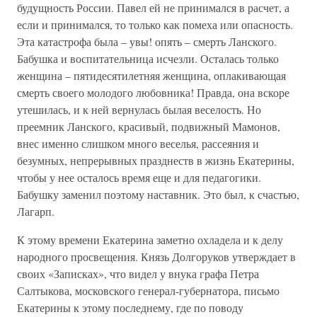
будущность России. Павел ей не принимался в расчет, а
если и принимался, то только как помеха или опасность.
Эта катастрофа была – увы! опять – смерть Ланского.
Бабушка и воспитательница исчезли. Осталась только
женщина – пятидесятилетняя женщина, оплакивающая
смерть своего молодого любовника! Правда, она вскоре
утешилась, и к ней вернулась былая веселость. Но
преемник Ланского, красивый, подвижный Мамонов,
внес именно слишком много веселья, рассеяния и
безумных, непрерывных празднеств в жизнь Екатерины,
чтобы у нее осталось время еще и для педагогики.
Бабушку заменил поэтому наставник. Это был, к счастью,
Лагарп.
К этому времени Екатерина заметно охладела и к делу
народного просвещения. Князь Долгоруков утверждает в
своих «Записках», что видел у внука графа Петра
Салтыкова, московского генерал-губернатора, письмо
Екатерины к этому последнему, где по поводу