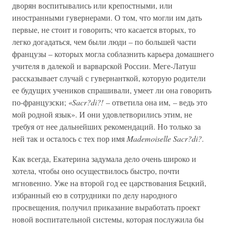
дворян воспитывались или крепостными, или
иностранными гувернерами. О том, что могли им дать
первые, не стоит и говорить; что касается вторых, то
легко догадаться, чем были люди – по большей части
французы – которых могла соблазнить карьера домашнего
учителя в далекой и варварской России. Меге-Латуш
рассказывает случай с гувернанткой, которую родители
ее будущих учеников спрашивали, умеет ли она говорить
по-французски;
«Sacr?di?!
– ответила она им, – ведь это
мой родной язык». И они удовлетворились этим, не
требуя от нее дальнейших рекомендаций. Но только за
ней так и осталось с тех пор имя
Mademoiselle Sacr?di?
.
Как всегда, Екатерина задумала дело очень широко и
хотела, чтобы оно осуществилось быстро, почти
мгновенно. Уже на второй год ее царствования Бецкий,
избранный ею в сотрудники по делу народного
просвещения, получил приказание выработать проект
новой воспитательной системы, которая послужила бы