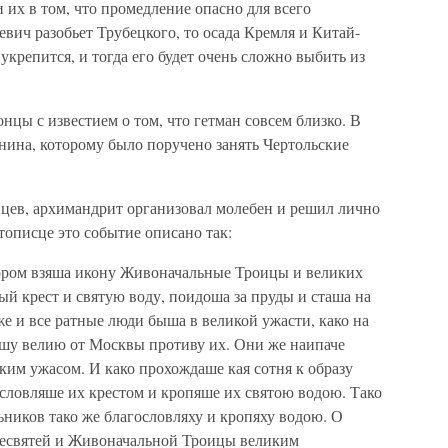
их в том, что промедление опасно для всего
вич разобьет Трубецкого, то осада Кремля и Китай-
 укрепится, и тогда его будет очень сложно выбить из
нцы с известием о том, что гетман совсем близко. В
нина, которому было поручено занять Чертольские
цев, архимандрит организовал молебен и решил лично
тописце это событие описано так:
ором взяша икону Живоначальные Троицы и великих
й крест и святую воду, поидоша за пруды и сташа на
е и все ратные люди быша в великой ужасти, како на
вшу велию от Москвы противу их. Они же наипаче
ким ужасом. И како прохождаше кая сотня к образу
словляше их крестом и кропяше их святою водою. Тако
ьников тако же благословляху и кропяху водою. О
ресвятей и Живоначальной Троицы великим