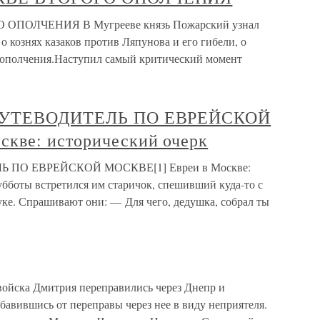
ОПОЛЧЕНИЯ В Мугрееве князь Пожарский узнал
 кознях казаков против Ляпунова и его гибели, о
 ополчения.Наступил самый критический момент
я ПУТЕВОДИТЕЛЬ ПО ЕВРЕЙСКОЙ
кве: исторический очерк
ЛЬ ПО ЕВРЕЙСКОЙ МОСКВЕ[1] Евреи в Москве:
убботы встретился им старичок, спешивший куда-то с
уке. Спрашивают они: — Для чего, дедушка, собрал ты
ойска Дмитрия переправились через Днепр и
збавившись от переправы через нее в виду неприятеля.