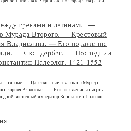
 крепости Моравск, Чернигов, Новгород-Северский,
ежду греками и латинами. —
ер Мурада Второго. — Крестовый
ля Владислава. — Его поражение
яди. — Скандербег. — Последний
онстантин Палеолог. 1421-1552
 латинами. — Царствование и характер Мурада
ого короля Владислава. — Его поражение и смерть. —
едний восточный император Константин Палеолог.
ния