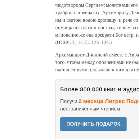
чюдотворцом Сергием: молитвами его е
храбрость превратих. Архимариту Део
им и святою водою кропящу, и рече со
помощь постояти и пострадати вам за
мгновение же ока преврати Бог ветр, и
(ПСРЛ. Т. 14. С. 123–124.)
Архимандрит Дионисий вместе с Авр
того, чтобы между ополченцами не бы
наставлениями, посылали к ним для пе
Более 800 000 книг и аудио
2 месяца Литрес Под
Получи
неограниченным чтением
ПОЛУЧИТЬ ПОДАРОК