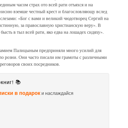
диным часом страх ото всей рати отъяхся и на
нисию вземше честный крест и благословляющу вслед
 слезами: «Бог с вами и великий чюдотворец Сергий на
 истинную, за православную христианскую веру». В
 бысть в тыл всей рати, яко едва на лошадех сидяху».
аамием Палицыным предприняли много усилий для
ло розни. Они часто писали им грамоты с различными
реговоров своих посредников.
книг! 📚
писки в подарок
и наслаждайся