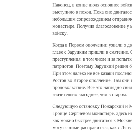
Наконец, в конце июля основное вой
выступило в поход. Пока оно двигало
небольшим сопровождением отправилс
монастыре. Получив благословение у 
войску.
Когда в Первом ополчении узнали о д
главе с Заруцким пришли в смятение. О
преступления, в том числе и за попыт
патриотов. Поэтому Заруцкий решил бе
При этом далеко не все казаки последо
Ростов во Второе ополчение. Там они 
продовольствие. Все это наглядно сви
значительно выгоднее, чем в старом.
Следующую остановку Пожарский и Мин
Троице-Сергиевом монастыре. Здесь не
как можно быстрее двигаться к Москве
могут с ними расправиться, как с Ля