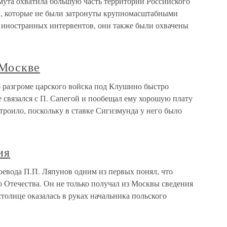
мута охватила большую часть территории Российского
ти, которые не были затронуты крупномасштабными
 иностранных интервентов, они также были охвачены
 Москве
о разгроме царского войска под Клушино быстро
е связался с П. Сапегой и пообещал ему хорошую плату
строило, поскольку в ставке Сигизмунда у него было
ия
евода П.П. Ляпунов одним из первых понял, что
 Отечества. Он не только получал из Москвы сведения
 столице оказалась в руках начальника польского