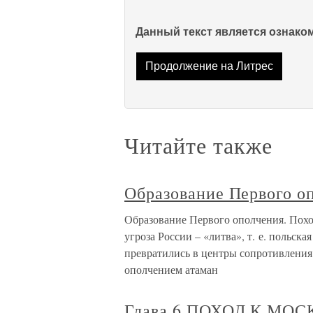
Данный текст является ознак
Продолжение на Литрес
Читайте также
Образование Первого о
Образование Первого ополчения. Поход 
угроза России – «литва», т. е. польск
превратились в центры сопротивлени
ополчением атаман
Глава 6 ПОХОД К МО