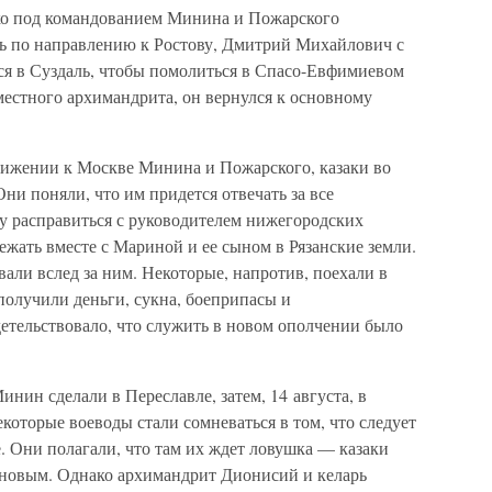
ско под командованием Минина и Пожарского
сь по направлению к Ростову, Дмитрий Михайлович с
я в Суздаль, чтобы помолиться в Спасо-Евфимиевом
местного архимандрита, он вернулся к основному
вижении к Москве Минина и Пожарского, казаки во
ни поняли, что им придется отвечать за все
ку расправиться с руководителем нижегородских
жать вместе с Мариной и ее сыном в Рязанские земли.
вали вслед за ним. Некоторые, напротив, поехали в
получили деньги, сукна, боеприпасы и
детельствовало, что служить в новом ополчении было
ин сделали в Переславле, затем, 14 августа, в
которые воеводы стали сомневаться в том, что следует
. Они полагали, что там их ждет ловушка — казаки
пуновым. Однако архимандрит Дионисий и келарь