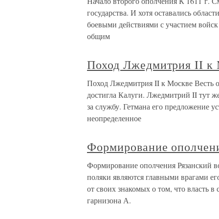
Начало второго ополчения К 1611 г. С
государства. И хотя оставались облас
боевыми действиями с участием войск
общим
Поход Лжедмитрия II к
Поход Лжедмитрия II к Москве Весть 
достигла Калуги. Лжедмитрий II тут ж
за службу. Гетмана его предложение у
неопределенное
Формирование ополчен
Формирование ополчения Рязанский во
поляки являются главными врагами его
от своих знакомых о том, что власть в
гарнизона А.