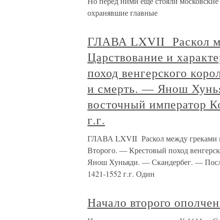
Но перед ними еще стояли московские
охранявшие главные
ГЛАВА LXVII Раскол м
Царствование и характ
поход венгерского коро
и смерть. — Янош Хунь
восточный император К
г.г.
ГЛАВА LXVII Раскол между греками и
Второго. — Крестовый поход венгерск
Янош Хуньяди. — Скандербег. — Посл
1421-1552 г.г. Один
Начало второго ополче