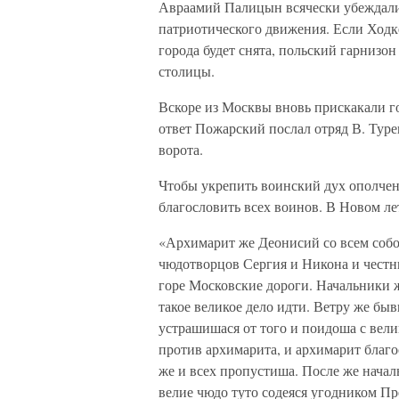
Авраамий Палицын всячески убеждали 
патриотического движения. Если Ходке
города будет снята, польский гарнизон
столицы.
Вскоре из Москвы вновь прискакали го
ответ Пожарский послал отряд В. Туре
ворота.
Чтобы укрепить воинский дух ополчен
благословить всех воинов. В Новом ле
«Архимарит же Деонисий со всем соб
чюдотворцов Сергия и Никона и честны
горе Московские дороги. Начальники ж
такое великое дело идти. Ветру же бы
устрашишася от того и поидоша с вели
против архимарита, и архимарит благо
же и всех пропустиша. После же начал
велие чюдо туто содеяся угодником П