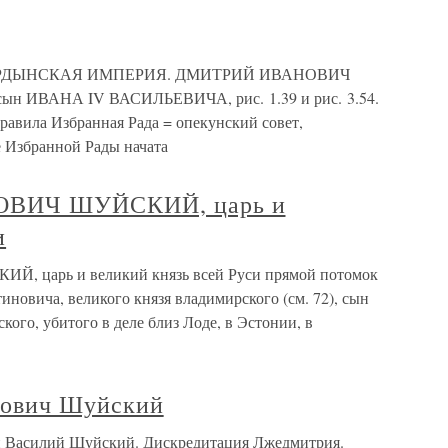
КО-ОРДЫНСКАЯ ИМПЕРИЯ. ДМИТРИЙ ИВАНОВИЧ
, сын ИВАНА IV ВАСИЛЬЕВИЧА, рис. 1.39 и рис. 3.54.
ла Избранная Рада = опекунский совет,
 Избранной Рады начата
ОВИЧ ШУЙСКИЙ, царь и
и
царь и великий князь всей Руси прямой потомок
иновича, великого князя владимирского (см. 72), сын
ого, убитого в деле близ Лоде, в Эстонии, в
нович Шуйский
й Василий Шуйский. Дискредитация Лжедмитрия.