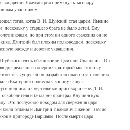
сле воцарения Лжедмитрия примкнул к заговору
ктивным участником.
ошел тогда, когда В. И. Шуйский стал царем. Именно
а, поскольку у старшего брата не было детей. Ему
Болотниковым, но при этом ни одного сражения он не
 князь Дмитрий был плохим полководцем, поскольку
асивую одежду и дорогие украшения.
а-Шуйского очень обеспокоили Дмитрия Ивановича. Он
водце реального соперника, который мог отнять у
у вместе с супругой он разработал план по устранению
ского Екатерина поднесла Скопину чашу с
уги подписали смертельный приговор и себе. Д. И.
а-освободителя и бездарно проиграл Клушинскую
ому. Это послужило поводом для свержения царя
ен были отданы и Дмитрий Иванович с женой. Там до
амков в пригороде Варшавы. После смерти царя