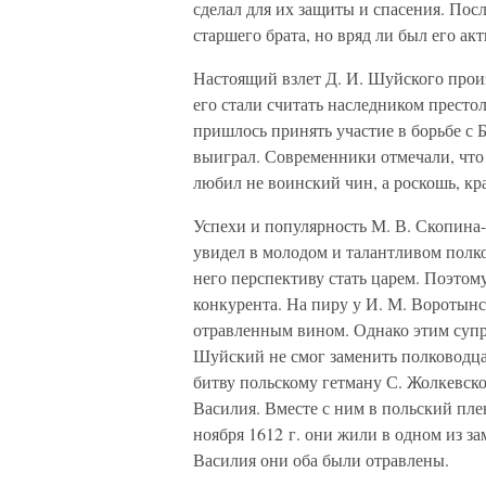
сделал для их защиты и спасения. По
старшего брата, но вряд ли был его а
Настоящий взлет Д. И. Шуйского произ
его стали считать наследником престол
пришлось принять участие в борьбе с 
выиграл. Современники отмечали, что
любил не воинский чин, а роскошь, кр
Успехи и популярность М. В. Скопин
увидел в молодом и талантливом полко
него перспективу стать царем. Поэтом
конкурента. На пиру у И. М. Воротын
отравленным вином. Однако этим супр
Шуйский не смог заменить полководц
битву польскому гетману С. Жолкевск
Василия. Вместе с ним в польский пл
ноября 1612 г. они жили в одном из з
Василия они оба были отравлены.