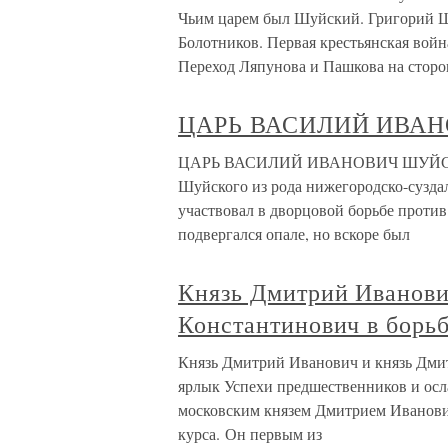
Чьим царем был Шуйский. Григорий Ш
Болотников. Первая крестьянская вой
Переход Ляпунова и Пашкова на сторо
ЦАРЬ ВАСИЛИЙ ИВАН
ЦАРЬ ВАСИЛИЙ ИВАНОВИЧ ШУЙСКИЙ 
Шуйского из рода нижегородско-сузда
участвовал в дворцовой борьбе против
подвергался опале, но вскоре был
Князь Дмитрий Иванови
Константинович в борь
Князь Дмитрий Иванович и князь Дми
ярлык Успехи предшественников и ос
московским князем Дмитрием Иванови
курса. Он первым из