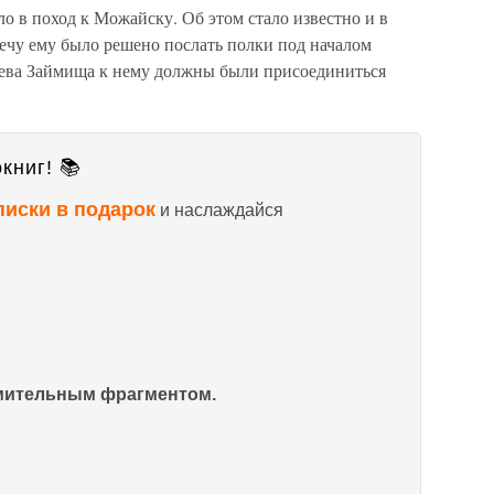
ло в поход к Можайску. Об этом стало известно и в
ечу ему было решено послать полки под началом
рева Займища к нему должны были присоединиться
книг! 📚
писки в подарок
и наслаждайся
омительным фрагментом.