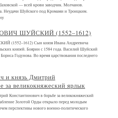
аховской — всей крови заводчик. Молчанов.
на. Неудачи Шуйского под Кромами и Троицким.
ну
ОВИЧ ШУЙСКИЙ (1552–1612)
(1552–1612) Сын князя Ивана Андреевича
льских князей. Боярин с 1584 года. Василий Шуйский
 Бориса Годунова. Во время царствования последнего
ч и князь Дмитрий
бе за великокняжеский ярлык
трий Константинович в борьбе за великокняжеский
лабление Золотой Орды открыло перед молодым
чем перспективы нового военно-политического