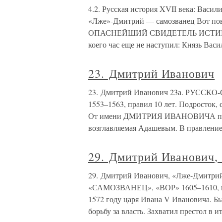
4.2. Русская история XVII века: Вас
«Лже»-Дмитрий — самозванец Вот пов
ОПАСНЕЙШИЙ СВИДЕТЕЛЬ ИСТИНЫ — т
коего час еще не наступил: Князь Вас
23. Дмитрий Иванович
23. Дмитрий Иванович 23а. РУ
1553–1563, правил 10 лет. Подросто
От имени ДМИТРИЯ ИВАНОВИЧА прави
возглавляемая Адашевым. В правление
29. Дмитрий Иванович,
29. Дмитрий Иванович, «Лже-Дми
«САМОЗВАНЕЦ», «ВОР» 1605–1610, пра
1572 году царя Ивана V Ивановича. Б
борьбу за власть. Захватил престол в и