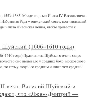
 1553–1563. Младенец, сын Ивана IV Васильевича.
Избранная Рада = опекунский совет, возглавляемый
ы начата Ливонская война, чтобы привести к
 Шуйский (1606–1610 годы)
6–1610 годы) Правлением Шуйского очень скоро
вольство оно вызывало у средних бояр, московского
в, то есть у людей со средним и ниже чем средний
VII века: Василий Шуйский и
ждают, что «Лже»-Дмитрий —