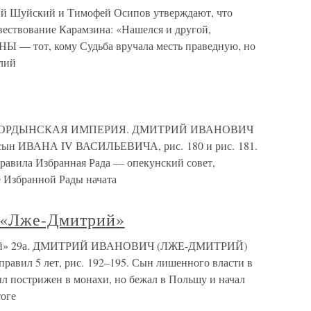
илий Шуйский и Тимофей Осипов утверждают, что
ествование Карамзина: «Нашелся и другой,
от, кому Судьба вручала месть праведную, но
илий
ССКО-ОРДЫНСКАЯ ИМПЕРИЯ. ДМИТРИЙ ИВАНОВИЧ
к, сын ИВАНА IV ВАСИЛЬЕВИЧА, рис. 180 и рис. 181.
ла Избранная Рада — опекунский совет,
 Избранной Рады начата
 «Лже-Дмитрий»
трий» 29а. ДМИТРИЙ ИВАНОВИЧ (ЛЖЕ-ДМИТРИЙ)
вил 5 лет, рис. 192–195. Сын лишенного власти в
ыл пострижен в монахи, но бежал в Польшу и начал
тоге