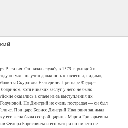
кий
я Василия. Он начал службу в 1579 г. рындой в
оду он уже получил должность кравчего и, видимо,
 Малюты Скуратова Екатерине. При царе Федоре
 боярином, хотя никаких заслуг у него не было —
Шуйские оказались в опале из-за выступления их
Годуновой. Но Дмитрий не очень пострадал — он был
Галиче. При царе Борисе Дмитрий Иванович занимал
ьку его жена была сестрой царицы Марии Григорьевны.
ив Федора Борисовича и его матери он ничего не