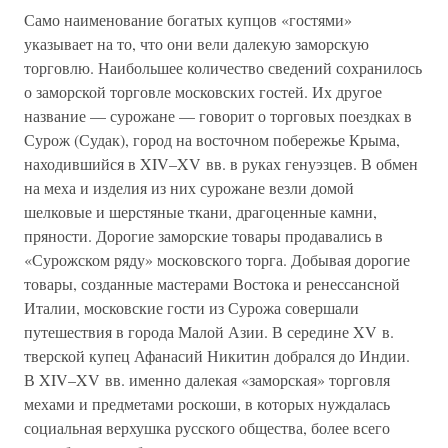
Само наименование богатых купцов «гостями»
указывает на то, что они вели далекую заморскую
торговлю. Наибольшее количество сведений сохранилось
о заморской торговле московских гостей. Их другое
название — сурожане — говорит о торговых поездках в
Сурож (Судак), город на восточном побережье Крыма,
находившийся в XIV–XV вв. в руках генуэзцев. В обмен
на меха и изделия из них сурожане везли домой
шелковые и шерстяные ткани, драгоценные камни,
пряности. Дорогие заморские товары продавались в
«Сурожском ряду» московского торга. Добывая дорогие
товары, созданные мастерами Востока и ренессансной
Италии, московские гости из Сурожа совершали
путешествия в города Малой Азии. В середине XV в.
тверской купец Афанасий Никитин добрался до Индии.
В XIV–XV вв. именно далекая «заморская» торговля
мехами и предметами роскоши, в которых нуждалась
социальная верхушка русского общества, более всего