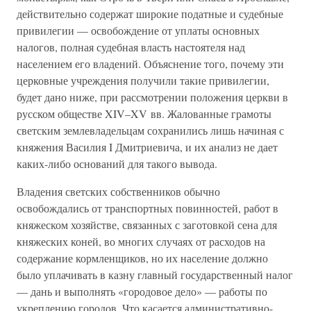
действительно содержат широкие податные и судебные
привилегии — освобождение от уплаты основных
налогов, полная судебная власть настоятеля над
населением его владений. Объяснение того, почему эти
церковные учреждения получили такие привилегии,
будет дано ниже, при рассмотрении положения церкви в
русском обществе XIV–XV вв. Жалованные грамоты
светским землевладельцам сохранились лишь начиная с
княжения Василия I Дмитриевича, и их анализ не дает
каких-либо оснований для такого вывода.
Владения светских собственников обычно
освобождались от транспортных повинностей, работ в
княжеском хозяйстве, связанных с заготовкой сена для
княжеских коней, во многих случаях от расходов на
содержание кормленщиков, но их население должно
было уплачивать в казну главный государственный налог
— дань и выполнять «городовое дело» — работы по
укреплению городов. Что касается административно-