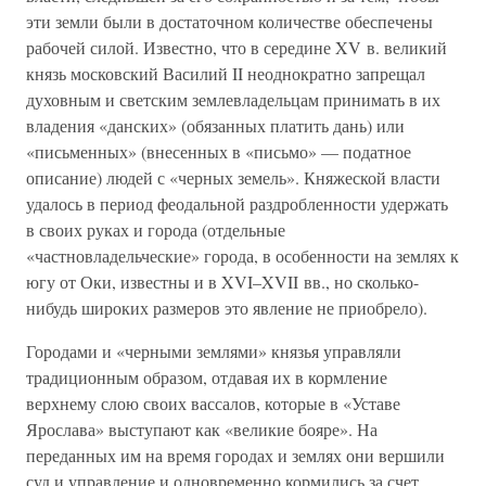
эти земли были в достаточном количестве обеспечены
рабочей силой. Известно, что в середине XV в. великий
князь московский Василий II неоднократно запрещал
духовным и светским землевладельцам принимать в их
владения «данских» (обязанных платить дань) или
«письменных» (внесенных в «письмо» — податное
описание) людей с «черных земель». Княжеской власти
удалось в период феодальной раздробленности удержать
в своих руках и города (отдельные
«частновладельческие» города, в особенности на землях к
югу от Оки, известны и в XVI–XVII вв., но сколько-
нибудь широких размеров это явление не приобрело).
Городами и «черными землями» князья управляли
традиционным образом, отдавая их в кормление
верхнему слою своих вассалов, которые в «Уставе
Ярослава» выступают как «великие бояре». На
переданных им на время городах и землях они вершили
суд и управление и одновременно кормились за счет