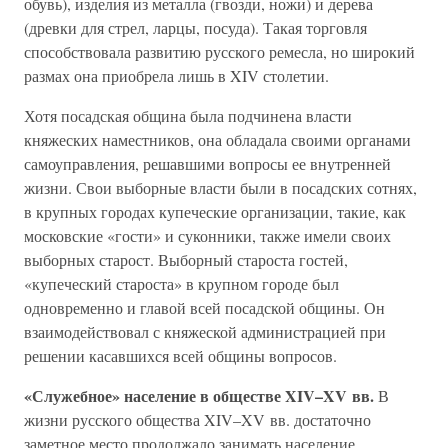
обувь), изделия из металла (гвозди, ножи) и дерева
(древки для стрел, ларцы, посуда). Такая торговля
способствовала развитию русского ремесла, но широкий
размах она приобрела лишь в XIV столетии.
Хотя посадская община была подчинена власти
княжеских наместников, она обладала своими органами
самоуправления, решавшими вопросы ее внутренней
жизни. Свои выборные власти были в посадских сотнях,
в крупных городах купеческие организации, такие, как
московские «гости» и суконники, также имели своих
выборных старост. Выборный староста гостей,
«купеческий староста» в крупном городе был
одновременно и главой всей посадской общины. Он
взаимодействовал с княжеской администрацией при
решении касавшихся всей общины вопросов.
«Служебное» население в обществе XIV–XV вв.
В
жизни русского общества XIV–XV вв. достаточно
заметное место продолжало занимать население,