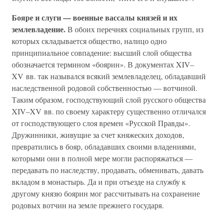
Бояре и слуги — военные вассалы князей и их
землевладение.
В обоих перечнях социальных групп, из
которых складывается общество, налицо одно
принципиальное совпадение: высший слой общества
обозначается термином «боярин». В документах XIV–
XV вв. так назывался всякий землевладелец, обладавший
наследственной родовой собственностью — вотчиной.
Таким образом, господствующий слой русского общества
XIV–XV вв. по своему характеру существенно отличался
от господствующего слоя времен «Русской Правды».
Дружинники, живущие за счет княжеских доходов,
превратились в бояр, обладавших своими владениями,
которыми они в полной мере могли распоряжаться —
передавать по наследству, продавать, обменивать, давать
вкладом в монастырь. Да и при отъезде на службу к
другому князю боярин мог рассчитывать на сохранение
родовых вотчин на земле прежнего государя.