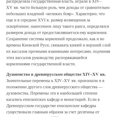
распределяла государственная власть, играли в XIV–
XV вв. часто большую роль, чем доходы от сравнительно
небольших владений «великих бояр». Характерно, что
еще и в середине XVI в. размер возмещения за
оскорбление, нанесенное лицу такого ранга, определялся
размером дохода от предоставлявшегося ему кормления.
Сохранение системы кормлений продолжало, как и во
времена Киевской Руси, связывать князей и верхний слой
их вассалов прочными взаимными интересами, подчиняя
этих вассалов руководству распоряжавшейся
кормлениями государственной власти.
Духовенство в древнерусском обществе XIV–XV вв.
Значительные перемены к XIV–XV вв. произошли и в
положении другого слоя древнерусского общества —
духовенства. Перемены эти в наибольшей степени
касались епископских кафедр и монастырей. Если в
Древнерусском государстве епископские кафедры
существовали главным образом за счет десятины от