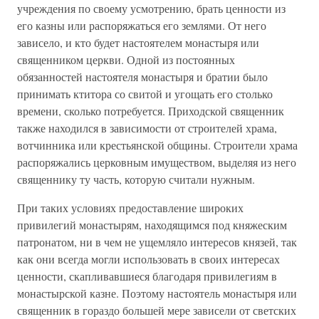
учреждения по своему усмотрению, брать ценности из
его казны или распоряжаться его землями. От него
зависело, и кто будет настоятелем монастыря или
священником церкви. Одной из постоянных
обязанностей настоятеля монастыря и братии было
принимать ктитора со свитой и угощать его столько
времени, сколько потребуется. Приходской священник
также находился в зависимости от строителей храма,
вотчинника или крестьянской общины. Строители храма
распоряжались церковным имуществом, выделяя из него
священнику ту часть, которую считали нужным.
При таких условиях предоставление широких
привилегий монастырям, находящимся под княжеским
патронатом, ни в чем не ущемляло интересов князей, так
как они всегда могли использовать в своих интересах
ценности, скапливавшиеся благодаря привилегиям в
монастырской казне. Поэтому настоятель монастыря или
священник в гораздо большей мере зависели от светских