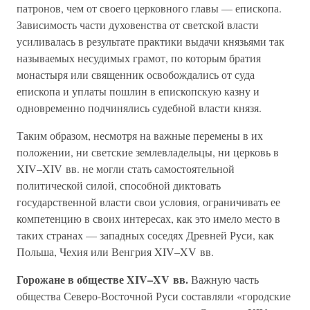
патронов, чем от своего церковного главы — епископа.
Зависимость части духовенства от светской власти
усиливалась в результате практики выдачи князьями так
называемых несудимых грамот, по которым братия
монастыря или священник освобождались от суда
епископа и уплаты пошлин в епископскую казну и
одновременно подчинялись судебной власти князя.
Таким образом, несмотря на важные перемены в их
положении, ни светские землевладельцы, ни церковь в
XIV–XIV вв. не могли стать самостоятельной
политической силой, способной диктовать
государственной власти свои условия, ограничивать ее
компетенцию в своих интересах, как это имело место в
таких странах — западных соседях Древней Руси, как
Польша, Чехия или Венгрия XIV–XV вв.
Горожане в обществе XIV–XV вв.
Важную часть
общества Северо-Восточной Руси составляли «городские