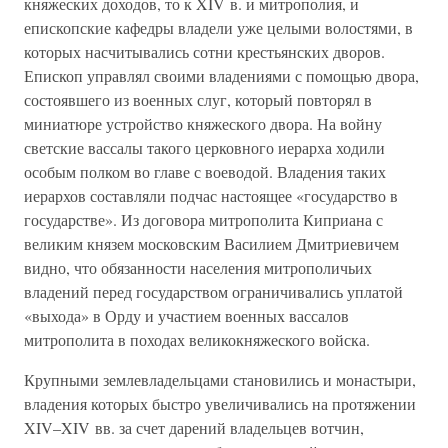
княжеских доходов, то к XIV в. и митрополия, и
епископские кафедры владели уже целыми волостями, в
которых насчитывались сотни крестьянских дворов.
Епископ управлял своими владениями с помощью двора,
состоявшего из военных слуг, который повторял в
миниатюре устройство княжеского двора. На войну
светские вассалы такого церковного иерарха ходили
особым полком во главе с воеводой. Владения таких
иерархов составляли подчас настоящее «государство в
государстве». Из договора митрополита Киприана с
великим князем московским Василием Дмитриевичем
видно, что обязанности населения митрополичьих
владений перед государством ограничивались уплатой
«выхода» в Орду и участием военных вассалов
митрополита в походах великокняжеского войска.
Крупными землевладельцами становились и монастыри,
владения которых быстро увеличивались на протяжении
XIV–XIV вв. за счет дарений владельцев вотчин,