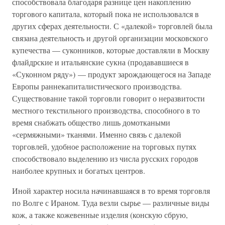
способствовала благодаря разнице цен накоплению
торгового капитала, который пока не использовался в
других сферах деятельности. С «далекой» торговлей была
связана деятельность и другой организации московского
купечества — суконников, которые доставляли в Москву
флайдрские и итальянские сукна (продававшиеся в
«Суконном ряду») — продукт зарождающегося на Западе
Европы раннекапиталистического производства.
Существование такой торговли говорит о неразвитости
местного текстильного производства, способного в то
время снабжать общество лишь домоткаными
«сермяжными» тканями. Именно связь с далекой
торговлей, удобное расположение на торговых путях
способствовало выделению из числа русских городов
наиболее крупных и богатых центров.
Иной характер носила начинавшаяся в то время торговля
по Волге с Ираном. Туда везли сырье — различные виды
кож, а также кожевенные изделия (конскую сбрую,