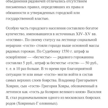
объединения рядовичей отличались отсутствием
письменных правил, определявших их права и
обязанности и утвержденных городской или
государственной властью.
Особую часть городского населения составляло богатое
купечество, именовавшееся в источниках XIV–XV вв.
«гостями». По своему статусу на лестнице социальной
иерархии «гости» стояли гораздо выше основной массы
рядовых горожан. По Судебнику 1550 г. штраф за
оскорбление — «бесчестье» — рядового горожанина
составлял 5 руб., штраф за бесчестье «гостя» — 50 руб.,
т. е. в 10 раз больше. В то время при благоприятной
ситуации те или иные «гости» могли войти в состав
самых верхних слоев боярства. Владимир Григорьевич
Ховрин, сын «гостя» Григория Ховры, обозначенный в
летописи как «гость да болярин великого князя» Василия
II, стал родоначальником одного из московских боярских
родов (Ховриных-Г оловиных).