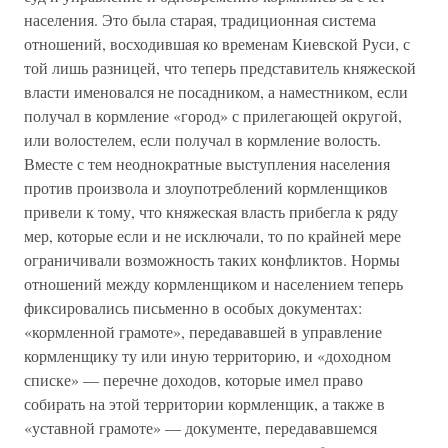
населения. Это была старая, традиционная система
отношений, восходившая ко временам Киевской Руси, с
той лишь разницей, что теперь представитель княжеской
власти именовался не посадником, а наместником, если
получал в кормление «город» с прилегающей округой,
или волостелем, если получал в кормление волость.
Вместе с тем неоднократные выступления населения
против произвола и злоупотреблений кормленщиков
привели к тому, что княжеская власть прибегла к ряду
мер, которые если и не исключали, то по крайней мере
ограничивали возможность таких конфликтов. Нормы
отношений между кормленщиком и населением теперь
фиксировались письменно в особых документах:
«кормленной грамоте», передававшей в управление
кормленщику ту или иную территорию, и «доходном
списке» — перечне доходов, которые имел право
собирать на этой территории кормленщик, а также в
«уставной грамоте» — документе, передававшемся