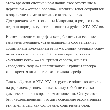
этого времени система норм нашла свое отражение в
церковном «Уставе Ярослава». Древний текст сохранился
в обработке времени великого князя Василия
Дмитриевича и митрополита Киприана, и ряд его норм
отразил порядки, существовавшие на рубеже XIV–XV вв.
В этом источнике штраф за оскорбление, нанесенное
замужней женщине, устанавливался в соответствии с
социальным положением ее мужа. Женам «великих бояр»
полагалось за «сором» 250 гривен серебра, женам
«меньших бояр» — 150 гривен серебра, жене из
«городских людей» выплачивалось 3 гривны серебра,
жене крестьянина — только 1 гривна серебра.
Таким образом, в XIV–XV вв. русское общество делилось
на ряд слоев, различавшихся между собой не только
фактически, но и в правовом отношении. Статус этот
был наследственным, что дает основание рассматривать
эти группы лиц как сословные, социальные слои,