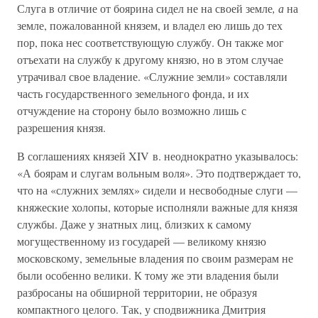
Слуга в отличие от боярина сидел не на своей земле
, а
на
земле, пожалованной князем, и владел ею лишь до тех
пор, пока нес соответствующую службу. Он также мог
отъехати на службу к другому князю, но в этом случае
утрачивал свое владение. «Служние земли» составляли
часть государственного земельного фонда, и их
отчуждение на сторону было возможно лишь с
разрешения князя.
В соглашениях князей XIV в. неоднократно указывалось:
«А боярам и слугам вольным воля». Это подтверждает то,
что на «служних землях» сидели и несвободные слуги —
княжеские холопы, которые исполняли важные для князя
службы. Даже у знатных лиц, близких к самому
могущественному из государей — великому князю
московскому, земельные владения по своим размерам не
были особенно велики. К тому же эти владения были
разбросаны на обширной территории, не образуя
компактного целого. Так, у сподвижника Дмитрия