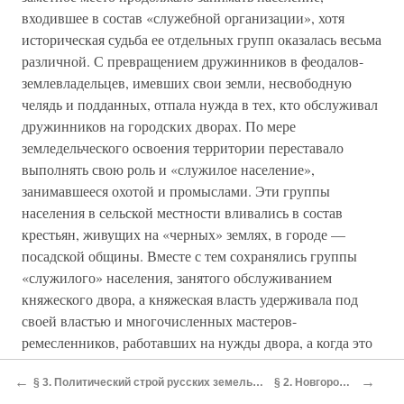
входившее в состав «служебной организации», хотя
историческая судьба ее отдельных групп оказалась весьма
различной. С превращением дружинников в феодалов-
землевладельцев, имевших свои земли, несвободную
челядь и подданных, отпала нужда в тех, кто обслуживал
дружинников на городских дворах. По мере
земледельческого освоения территории переставало
выполнять свою роль и «служилое население»,
занимавшееся охотой и промыслами. Эти группы
населения в сельской местности вливались в состав
крестьян, живущих на «черных» землях, в городе —
посадской общины. Вместе с тем сохранялись группы
«служилого» населения, занятого обслуживанием
княжеского двора, а княжеская власть удерживала под
своей властью и многочисленных мастеров-
ремесленников, работавших на нужды двора, а когда это
было необходимо, и на нужды княжества в целом
←
→
§ 3. Политический строй русских земель в конце XIV — первой половине XV в. Феодальная война
§ 2. Новгород и Псков в XIV–XV вв.
(например, изготовляя оружие). Нужных им мастеров