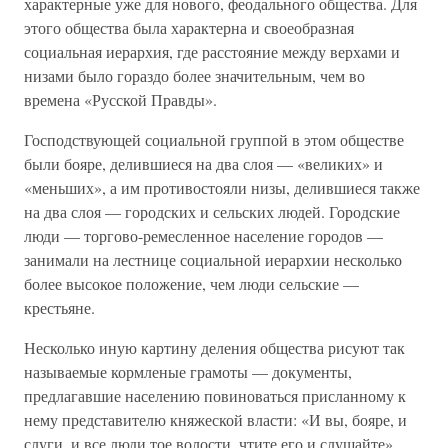
характерные уже для нового, феодального общества. Для
этого общества была характерна и своеобразная
социальная иерархия, где расстояние между верхами и
низами было гораздо более значительным, чем во
времена «Русской Правды».
Господствующей социальной группой в этом обществе
были бояре, делившиеся на два слоя — «великих» и
«меньших», а им противостояли низы, делившиеся также
на два слоя — городских и сельских людей. Городские
люди — торгово-ремесленное население городов —
занимали на лестнице социальной иерархии несколько
более высокое положение, чем люди сельские —
крестьяне.
Несколько иную картину деления общества рисуют так
называемые кормленые грамоты — документы,
предлагавшие населению повиноваться присланному к
нему представителю княжеской власти: «И вы, бояре, и
слуги, и все люди тое волости, чтите его и слушайте».