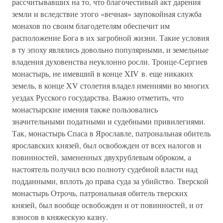
рассчитывавших на то, что благочестивый акт дарения
земли и вследствие этого «вечная» заупокойная служба
монахов по своим благодетелям обеспечит им
расположение Бога в их загробной жизни. Такие условия
в ту эпоху являлись довольно популярными, и земельные
владения духовенства неуклонно росли. Троице-Сергиев
монастырь, не имевший в конце XIV в. еще никаких
земель, в конце XV столетия владел имениями во многих
уездах Русского государства. Важно отметить, что
монастырские имения также пользовались
значительными податными и судебными привилегиями.
Так, монастырь Спаса в Ярославле, патрональная обитель
ярославских князей, был освобожден от всех налогов и
повинностей, замененных двухрублевым оброком, а
настоятель получил всю полноту судебной власти над
подданными, вплоть до права суда за убийство. Тверской
монастырь Отрочь, патрональная обитель тверских
князей, был вообще освобожден и от повинностей, и от
взносов в княжескую казну.