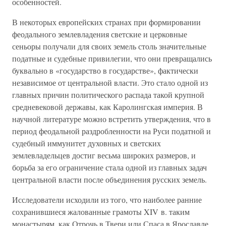
особенностей.
В некоторых европейских странах при формировании
феодального землевладения светские и церковные
сеньоры получали для своих земель столь значительные
податные и судебные привилегии, что они превращались
буквально в «государство в государстве», фактически
независимое от центральной власти. Это стало одной из
главных причин политического распада такой крупной
средневековой державы, как Каролингская империя. В
научной литературе можно встретить утверждения, что в
период феодальной раздробленности на Руси податной и
судебный иммунитет духовных и светских
землевладельцев достиг весьма широких размеров, и
борьба за его ограничение стала одной из главных задач
центральной власти после объединения русских земель.
Исследователи исходили из того, что наиболее ранние
сохранившиеся жалованные грамоты XIV в. таким
монастырям, как Отрочь в Твери или Спаса в Ярославле,