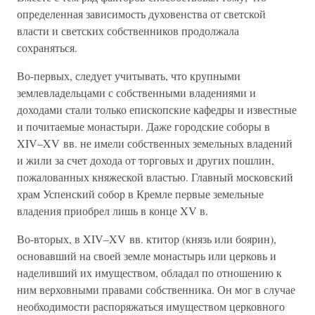
определенная зависимость духовенства от светской
власти и светских собственников продолжала
сохраняться.
Во-первых, следует учитывать, что крупными
землевладельцами с собственными владениями и
доходами стали только епископские кафедры и известные
и почитаемые монастыри. Даже городские соборы в
XIV–XV вв. не имели собственных земельных владений
и жили за счет дохода от торговых и других пошлин,
пожалованных княжеской властью. Главный московский
храм Успенский собор в Кремле первые земельные
владения приобрел лишь в конце XV в.
Во-вторых, в XIV–XV вв. ктитор (князь или боярин),
основавший на своей земле монастырь или церковь и
наделивший их имуществом, обладал по отношению к
ним верховными правами собственника. Он мог в случае
необходимости распоряжаться имуществом церковного