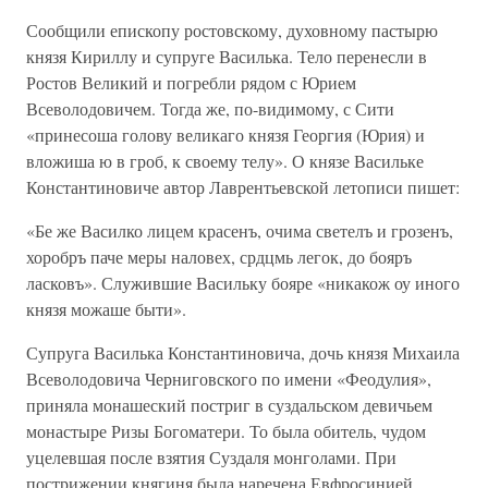
Сообщили епископу ростовскому, духовному пастырю
князя Кириллу и супруге Василька. Тело перенесли в
Ростов Великий и погребли рядом с Юрием
Всеволодовичем. Тогда же, по-видимому, с Сити
«принесоша голову великаго князя Георгия (Юрия) и
вложиша ю в гроб, к своему телу». О князе Васильке
Константиновиче автор Лаврентьевской летописи пишет:
«Бе же Василко лицем красенъ, очима светелъ и грозенъ,
хоробръ паче меры наловех, срдцмь легок, до бояръ
ласковъ». Служившие Васильку бояре «никакож оу иного
князя можаше быти».
Супруга Василька Константиновича, дочь князя Михаила
Всеволодовича Черниговского по имени «Феодулия»,
приняла монашеский постриг в суздальском девичьем
монастыре Ризы Богоматери. То была обитель, чудом
уцелевшая после взятия Суздаля монголами. При
пострижении княгиня была наречена Евфросинией.