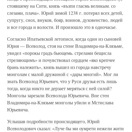
стоявшему на Сити, князь «възпи гласмь великым. со
слезами, плача». Юрий зимой 1238 г. потерял всех детей,
супругу, снох, внуков, бояр, воинов, духовенство, людей
и все города и волости. И произошло это в одночасье.
Согласно Ипатьевской летописи, когда один из сыновей
Юрия — Всеволод, стоя на стене Владимира-на-Клязьме,
увидел «порокы градъ бьющемь. стрелами бещисла
стреляющимъ» и почувствовал сердцем «яко крепчее
брань належить», князь вышел из города навстречу
монголам с малой дружиной с «дары многий». Мог ли
знать Всеволод Юрьевич, что у Руси друзья есть лишь
тогда, когда никто не дерзает меряться с ней силой?
Монголы зарезали Всеволода Юрьевича. Вне стен
Владимира-на-Клязьме монголы убили и Мстислава
Юрьевича.
Услышав подробности происходящего, Юрий
Всеволодович сказал: «Луче бы ми оумрети нежели жити