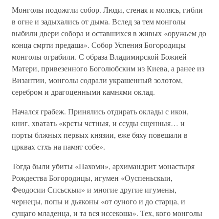
Монголы подожгли собор. Люди, стеная и молясь, гибли
в огне и задыхались от дыма. Вслед за тем монголы
выбили двери собора и оставшихся в живых «оружьем до
конца смрти предаша». Собор Успения Богородицы
монголы ограбили. С образа Владимирской Божией
Матери, привезенного Боголюбским из Киева, а ранее из
Византии, монголы содрали украшенный золотом,
серебром и драгоценными камнями оклад.
Начался грабеж. Принялись отдирать оклады с икон,
книг, хватать «крсты чстныя, и ссуды сщенныя… и
порты блжных первых князии, еже бяху повешали в
црквах стхъ на памят собе».
Тогда были убиты «Пахоми», архимандрит монастыря
Рождества Богородицы, игумен «Оуспеньскыи,
Феодосии Спсьскыи» и многие другие игумены,
чернецы, попы и дьяконы «от оуного и до старца, и
сущаго младенца, и та вся иссекоша». Тех, кого монголы