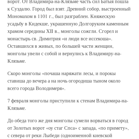
ворот. От Владимира-на-Клязьме часть сил Батыя пошла
к Суздалю. Город был взят. Древний собор, выстроенный
Мономахом в 1101 г., был разграблен. Княжескую
усадьбу в Кидекше, украшенную Долгоруким каменным
храмом середины XII в., монголы сожгли. Сгорел и
монастырь св. Димитрия «и люди все иссекоша».
Оставшихся в живых, по большей части женщин,
монголы увели с собой и вернулись к Владимиру-на-
Клязьме.
Скоро монголы «почаша наряжати лесы, и порокы
ставиша до вечера а на ночь огородиша тыном около
всего города Володимеря».
7 февраля монголы приступили к стенам Владимира-на-
Клязьме.
До обеда того же дня монголы сумели ворваться в город
от Золотых ворот «оу стаг Спса» с запада, «по примету»,
с севера от реки Лыбеди (одноименной киевской