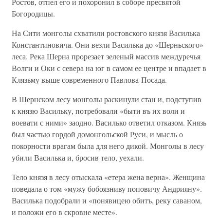
Ростов, отпел его и похоронил в соборе пресвятой
Богородицы.
На Сити монголы схватили ростовского князя Василька
Константиновича. Они везли Василька до «Шерньского»
леса. Река Шерна прорезает зеленый массив междуречья
Волги и Оки с севера на юг в самом ее центре и впадает в
Клязьму выше современного Павлова-Посада.
В Шернском лесу монголы раскинули стан и, подступив
к князю Васильку, потребовали «быти въ их воли и
воевати с ними» заодно. Василько ответил отказом. Князь
был частью гордой домонгольской Руси, и мысль о
покорности врагам была для него дикой. Монголы в лесу
убили Василька и, бросив тело, уехали.
Тело князя в лесу отыскала «етера жена верна». Женщина
поведала о том «мужу бобоязниву поповичу Андрияну».
Василька подобрали и «понявицею обитъ, реку саваном,
и положи его в скровне месте».