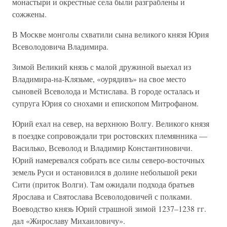
монастыри и окрестные села были разграблены и
сожжены.
В Москве монголы схватили сына великого князя Юрия
Всеволодовича Владимира.
Зимой Великий князь с малой дружиной выехал из
Владимира-на-Клязьме, «оурядивъ» на свое место
сыновей Всеволода и Мстислава. В городе осталась и
супруга Юрия со снохами и епископом Митрофаном.
Юрий ехал на север, на верхнюю Волгу. Великого князя
в поездке сопровождали три ростовских племянника —
Василько, Всеволод и Владимир Константиновичи.
Юрий намеревался собрать все силы северо-восточных
земель Руси и остановился в долине небольшой реки
Сити (приток Волги). Там ожидали подхода братьев
Ярослава и Святослава Всеволодовичей с полками.
Воеводство князь Юрий страшной зимой 1237–1238 гг.
дал «Жирославу Михаиловичу».