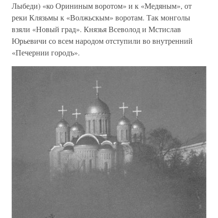
Лыбеди) «ко Орининым воротом» и к «Медяным», от
реки Клязьмы к «Волжьскым» воротам. Так монголы
взяли «Новый град». Князья Всеволод и Мстислав
Юрьевичи со всем народом отступили во внутренний
«Печернии городъ».