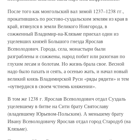
После того как монгольский вал зимой 1237–1238 гг.,
прокатившись по ростово-суздальским землям из края в
край, втянулся в земли Великого Новгорода, в
сожженный Владимир-на-Клязьме приехал один из
уцелевших князей Большого гнезда Ярослав
Всеволодович. Города, села, монастыри были
разграблены и сожжены, народ побит или разогнан по
глухим лесам и болотам. Но жизнь брала свое. Весной
надо было пахать и сеять, а осенью жать, и начал новый
великий князь Владимирской Руси «ряды рядити» и тем
«оутвердися в своем чстнемь княжении».
В том же 1238 г. Ярослав Всеволодович отдал Суздаль
уцелевшему в битве на Сити брату Святославу
(владевшему Юрьевом-Польским). А меньшему брату
Ивану Всеволодовичу Ярослав отдал город Стародуб (на
Клязьме).