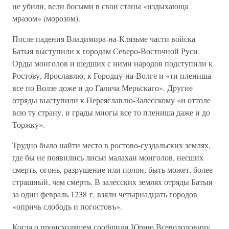
не убили, вели босыми в свои станы «издыхающа
мразом» (морозом).
После падения Владимира-на-Клязьме части войска
Батыя выступили к городам Северо-Восточной Руси.
Орды монголов и шедших с ними народов подступили к
Ростову, Ярославлю, к Городцу-на-Волге и «ти плениша
все по Волзе доже и до Галича Мерьскаго». Другие
отряды выступили к Переяславлю-Залесскому «и оттоле
всю ту страну, и грады многы все то плениша даже и до
Торжку».
Трудно было найти место в ростово-суздальских землях,
где бы не появились лисьи малахаи монголов, несших
смерть, огонь, разрушение или полон, быть может, более
страшный, чем смерть. В залесских землях отряды Батыя
за один февраль 1238 г. взяли четырнадцать городов
«опричь слободъ и погостовъ».
Когда о происходящем сообщили Юрию Всеволодовичу,