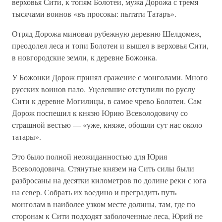
верховья Сити, к топям Болотеи, мужа Дорожа с тремя
тысячами воинов «въ просокы: пытати Татаръ».
Отряд Дорожа миновал рубежную деревню Шелдомеж,
преодолел леса и топи Болотеи и вышел в верховья Сити,
в новгородские земли, к деревне Божонка.
У Божонки Дорож принял сражение с монголами. Много
русских воинов пало. Уцелевшие отступили по руслу
Сити к деревне Могилицы, в самое чрево Болотеи. Сам
Дорож поспешил к князю Юрию Всеволодовичу со
страшной вестью — «уже, княже, обошли сут нас около
татары».
Это было полной неожиданностью для Юрия
Всеволодовича. Стянутые князем на Сить силы были
разбросаны на десятки километров по долине реки с юга
на север. Собрать их воедино и преградить путь
монголам в наиболее узком месте долины, там, где по
сторонам к Сити подходят заболоченные леса, Юрий не