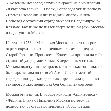
У Коломны Всеволод вступил в сражение с монголами
«и быс сеча велика». В полку Всеволода убили воеводу
«Еремея Глебовича и иных мужии много». Князь
Всеволод с остатками отряда умчался к Владимиру-на-
Клязьме. Батый же поднялся вверх долиной реки Москвы
и подступил к Москве.
Наступил 1238 г. Маленькая Москва, на сотни верст
окрест окруженная заснеженными лесами, вслед за
Старой Рязанью, Пронском и Коломной приняла на себя
страшный удар армии Батыя. К деревянным стенам
Москвы подступила не просто монгольская конница, то
была армия едва ли не всей Азии. И еле заметный
городок, площадь которого едва превышала три — пять
гектаров, мужественно дал бой бесчисленной орде.
Москва была взята. В городе монголы убили воеводу
«Филипа Нянка». Население Москвы истребили
полностью, от старца до младенца. Город, церкви,