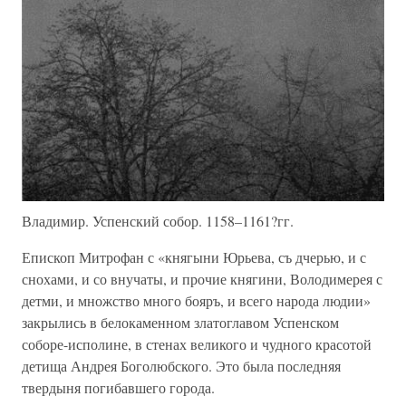
Владимир. Успенский собор. 1158–1161?гг.
Епископ Митрофан с «княгыни Юрьева, съ дчерью, и с
снохами, и со внучаты, и прочие княгини, Володимерея с
детми, и множство много бояръ, и всего народа людии»
закрылись в белокаменном златоглавом Успенском
соборе-исполине, в стенах великого и чудного красотой
детища Андрея Боголюбского. Это была последняя
твердыня погибавшего города.