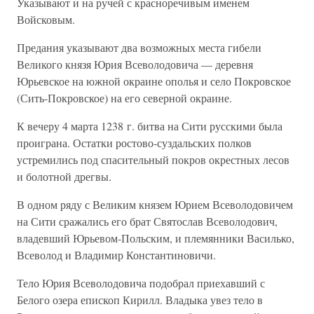
Указывают и на ручей с красноречивым именем
Войсковым.
Предания указывают два возможных места гибели
Великого князя Юрия Всеволодовича — деревня
Юрьевское на южной окраине ополья и село Покровское
(Сить-Покровское) на его северной окраине.
К вечеру 4 марта 1238 г. битва на Сити русскими была
проиграна. Остатки ростово-суздальских полков
устремились под спасительный покров окрестных лесов
и болотной дрегвы.
В одном ряду с Великим князем Юрием Всеволодовичем
на Сити сражались его брат Святослав Всеволодович,
владевший Юрьевом-Польским, и племянники Василько,
Всеволод и Владимир Константиновичи.
Тело Юрия Всеволодовича подобрал приехавший с
Белого озера епископ Кирилл. Владыка увез тело в