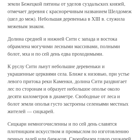
земли Бежецкой пятины от уделов суздальских князей,
отмечает деревня с красноречивым названием Шелдомеж
(шел до меж). Небольшая деревенька в XIII в. служила
межевым знаком.
Долина средней и нижней Сити с запада и востока
обрамлена могучими лесными массивами, полными
болот, мха и по сей день едва проходимыми.
К руслу Сити льнут небольшие деревеньки и
украшенные церквями села. Ближе к низовью, при устье
левого притока реки Каменки, долина Сити раздвигает
лес по сторонам и образует небольшое ополье около
десяти километров в диаметре. Свободные от леса и
болот земли ополья густо застроены селеньями местных
жителей — сицкарей.
Сицкари немногочисленны и по сей день славятся
плотницким искусством и промыслом по изготовлению
речных ладей или баркасов. Своеобразен говор сицкарей.