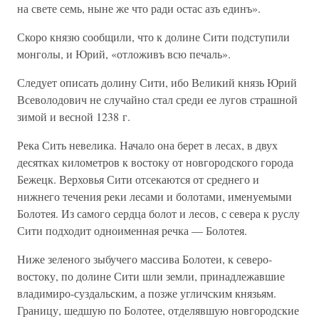
на свете семь, ныне же что ради остас азъ единъ».
Скоро князю сообщили, что к долине Сити подступили
монголы, и Юрий, «отложивъ всю печаль».
Следует описать долину Сити, ибо Великий князь Юрий
Всеволодович не случайно стал среди ее лугов страшной
зимой и весной 1238 г.
Река Сить невелика. Начало она берет в лесах, в двух
десятках километров к востоку от новгородского города
Бежецк. Верховья Сити отсекаются от среднего и
нижнего течения реки лесами и болотами, именуемыми
Болотея. Из самого сердца болот и лесов, с севера к руслу
Сити подходит одноименная речка — Болотея.
Ниже зеленого зыбучего массива Болотеи, к северо-
востоку, по долине Сити шли земли, принадлежавшие
владимиро-суздальским, а позже угличским князьям.
Границу, шедшую по Болотее, отделявшую новгородские