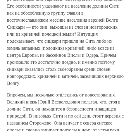
Его особенности указывают на население долины Сити
как на обособленную группу славян в
восточнославянском массиве населения верхней Волги.
Сицкари — кто они, выходцы из словен новгородских
или из кривичей полоцкой земли? Интуиция
подсказывает, что сицкари пришли на Сить либо из
земель западных (полоцких) кривичей, либо вовсе из
центра Европы, из бассейнов Вислы и Одера. Причем
произошло это достаточно поздно, и именно поэтому
сицкари оказались столь своеобразны среди словен
новгородских, кривичей и вятичей, заселивших верхнюю
Волгу.
Впрочем, мы несколько отвлеклись от повествования.
Великий князь Юрий Всеволодович полагал, что, стоя в
долине Сити, он находится в безопасности и защищен
природой. В низовьях Сити и по сей день стоит деревня с
названием Сторожево. Она венчает с севера ситское
ополье и словно запирает подходы к нему от устья реки.