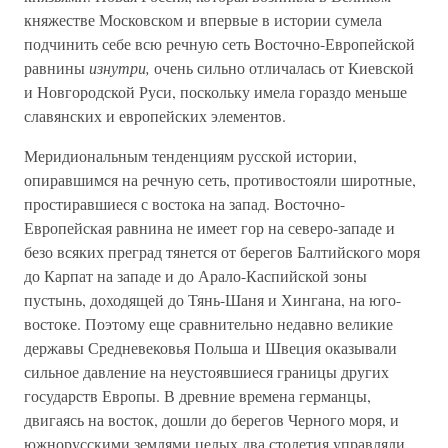
княжестве Московском и впервые в истории сумела
подчинить себе всю речную сеть Восточно-Европейской
равнины
изнутри,
очень сильно отличалась от Киевской
и Новгородской Руси, поскольку имела гораздо меньше
славянских и европейских элементов.
Меридиональным тенденциям русской истории,
опиравшимся на речную сеть, противостояли широтные,
простиравшиеся с востока на запад. Восточно-
Европейская равнина не имеет гор на северо-западе и
безо всяких преград тянется от берегов Балтийского моря
до Карпат на западе и до Арало-Каспийской зоны
пустынь, доходящей до Тянь-Шаня и Хингана, на юго-
востоке. Поэтому еще сравнительно недавно великие
державы Средневековья Польша и Швеция оказывали
сильное давление на неустоявшиеся границы других
государств Европы. В древние времена германцы,
двигаясь на восток, дошли до берегов Черного моря, и
южнорусскими землями целых два столетия управляли