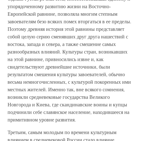
упорядоченному развитию жизни на Восточно-
Европейской равнине, позволяла многим степным
завоевателям безо всяких помех вторгаться в ее пределы.
Поэтому древняя история этой равнины представляет
собой целую серию сменявших друг друга нашествий с
востока, запада и севера, а также смешение самых
разнообразных влияний. Культуры стран, возникавших
на этой равнине, привносились извне и, как
свидетельствуют древнейшие источники, были
результатом смешения культуры завоевателей, обычно
весьма немногочисленных, с культурой покоренных ими
местных жителей. Именно так, вне всякого сомнения,
возникли средневековые государства Великого
Новгорода и Киева, где скандинавские воины и купцы
подчинили себе славянское население, находившееся на
примитивном уровне развития.
Третьим, самым молодым по времени культурным
влиянием в средневековой России стало влияние