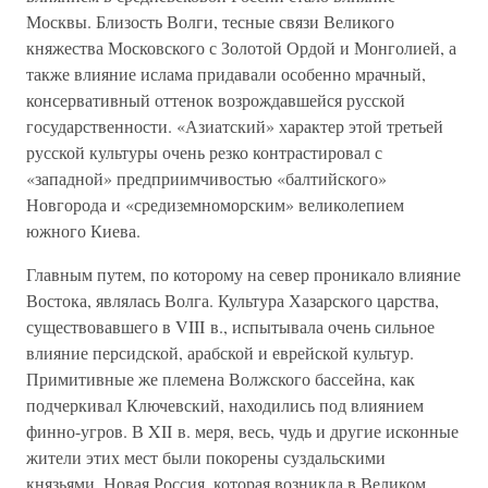
Москвы. Близость Волги, тесные связи Великого
княжества Московского с Золотой Ордой и Монголией, а
также влияние ислама придавали особенно мрачный,
консервативный оттенок возрождавшейся русской
государственности. «Азиатский» характер этой третьей
русской культуры очень резко контрастировал с
«западной» предприимчивостью «балтийского»
Новгорода и «средиземноморским» великолепием
южного Киева.
Главным путем, по которому на север проникало влияние
Востока, являлась Волга. Культура Хазарского царства,
существовавшего в VIII в., испытывала очень сильное
влияние персидской, арабской и еврейской культур.
Примитивные же племена Волжского бассейна, как
подчеркивал Ключевский, находились под влиянием
финно-угров. В XII в. меря, весь, чудь и другие исконные
жители этих мест были покорены суздальскими
князьями. Новая Россия, которая возникла в Великом