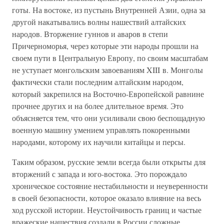
готы. На востоке, из пустынь Внутренней Азии, одна за
другой накатывались волны нашествий алтайских
народов. Вторжение гуннов и аваров в степи
Причерноморья, через которые эти народы прошли на
своем пути в Центральную Европу, по своим масштабам
не уступает монгольским завоеваниям XIII в. Монголы
фактически стали последним алтайским народом,
который закрепился на Восточно-Европейской равнине
прочнее других и на более длительное время. Это
объясняется тем, что они усиливали свою беспощадную
военную машину умением управлять покоренными
народами, которому их научили китайцы и персы.
Таким образом, русские земли всегда были открыты для
вторжений с запада и юго-востока. Это порождало
хроническое состояние нестабильности и неуверенности
в своей безопасности, которое оказало влияние на весь
ход русской истории. Неустойчивость границ и частые
вражеские нашествия создали в России сложные