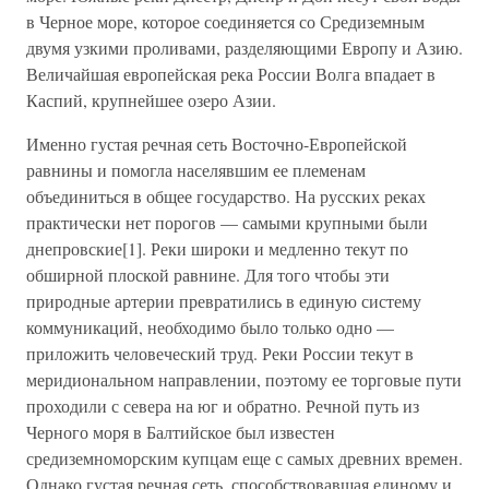
в Черное море, которое соединяется со Средиземным
двумя узкими проливами, разделяющими Европу и Азию.
Величайшая европейская река России Волга впадает в
Каспий, крупнейшее озеро Азии.
Именно густая речная сеть Восточно-Европейской
равнины и помогла населявшим ее племенам
объединиться в общее государство. На русских реках
практически нет порогов — самыми крупными были
днепровские[1]. Реки широки и медленно текут по
обширной плоской равнине. Для того чтобы эти
природные артерии превратились в единую систему
коммуникаций, необходимо было только одно —
приложить человеческий труд. Реки России текут в
меридиональном направлении, поэтому ее торговые пути
проходили с севера на юг и обратно. Речной путь из
Черного моря в Балтийское был известен
средиземноморским купцам еще с самых древних времен.
Однако густая речная сеть, способствовавшая единому и