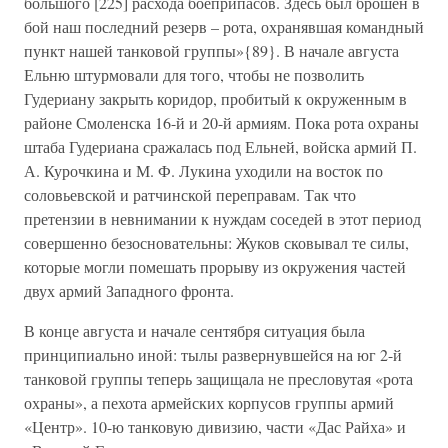
большого [225] расхода боеприпасов. Здесь был брошен в
бой наш последний резерв – рота, охранявшая командный
пункт нашей танковой группы»{89}. В начале августа
Ельню штурмовали для того, чтобы не позволить
Гудериану закрыть коридор, пробитый к окруженным в
районе Смоленска 16-й и 20-й армиям. Пока рота охраны
штаба Гудериана сражалась под Ельней, войска армий П.
А. Курочкина и М. Ф. Лукина уходили на восток по
соловьевской и ратчинской переправам. Так что
претензии в невнимании к нуждам соседей в этот период
совершенно безосновательны: Жуков сковывал те силы,
которые могли помешать прорыву из окружения частей
двух армий Западного фронта.
В конце августа и начале сентября ситуация была
принципиально иной: тылы развернувшейся на юг 2-й
танковой группы теперь защищала не пресловутая «рота
охраны», а пехота армейских корпусов группы армий
«Центр». 10-ю танковую дивизию, части «Дас Райха» и