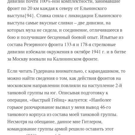
дивизии почти 100%-ной комплектности, занимавшие
фронт по 20 км каждая к северу от Ельнинского
выступа{94}. Ставка сняла с ликвидации Ельнинского
выступа самые вкусные сливки – две дивизии, на
которых муха не сидела, и соединение, отличившееся в
бою и получившее бесценный боевой опыт. Изъятые из
состава Резервного фронта 133-я и 178-я стрелковые
дивизии избежали окружения в октябре 1941 г. и в битве
за Москву воевали на Калининском фронте.
Если читать Гудериана внимательно, с карандашиком, то
можно найти сведения о том, как действия фронтов на
московском направлении повлияли на наступление 2-й
танковой группы на юг. Описывая подготовку к
операции, «быстрый Гейнц» жалуется: «Наиболее
горькое разочарование вызвал у меня вывод 46-го
танкового корпуса из состава моей танковой группы.
Несмотря на обещание, данное мне Гитлером,
командование группы армий решило оставить этот