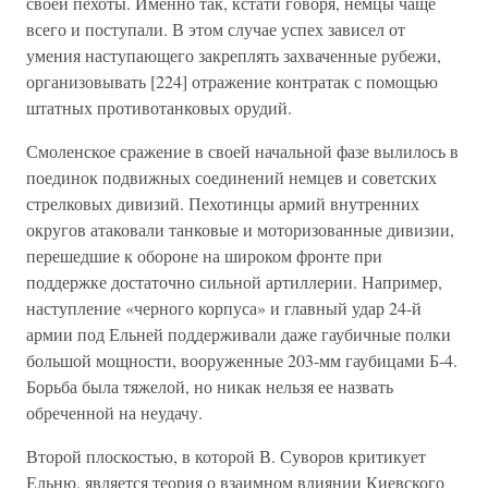
своей пехоты. Именно так, кстати говоря, немцы чаще
всего и поступали. В этом случае успех зависел от
умения наступающего закреплять захваченные рубежи,
организовывать [224] отражение контратак с помощью
штатных противотанковых орудий.
Смоленское сражение в своей начальной фазе вылилось в
поединок подвижных соединений немцев и советских
стрелковых дивизий. Пехотинцы армий внутренних
округов атаковали танковые и моторизованные дивизии,
перешедшие к обороне на широком фронте при
поддержке достаточно сильной артиллерии. Например,
наступление «черного корпуса» и главный удар 24-й
армии под Ельней поддерживали даже гаубичные полки
большой мощности, вооруженные 203-мм гаубицами Б-4.
Борьба была тяжелой, но никак нельзя ее назвать
обреченной на неудачу.
Второй плоскостью, в которой В. Суворов критикует
Ельню, является теория о взаимном влиянии Киевского