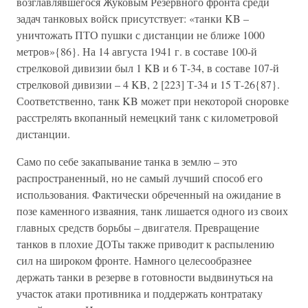
возглавлявшегося Жуковым Резервного фронта среди
задач танковых войск присутствует: «танки KB –
уничтожать ПТО пушки с дистанции не ближе 1000
метров»{86}. На 14 августа 1941 г. в составе 100-й
стрелковой дивизии был 1 KB и 6 Т-34, в составе 107-й
стрелковой дивизии – 4 KB, 2 [223] Т-34 и 15 Т-26{87}.
Соответственно, танк KB может при некоторой сноровке
расстрелять вкопанный немецкий танк с километровой
дистанции.
Само по себе закапывание танка в землю – это
распространенный, но не самый лучший способ его
использования. Фактически обреченный на ожидание в
позе каменного изваяния, танк лишается одного из своих
главных средств борьбы – двигателя. Превращение
танков в плохие ДОТы также приводит к распылению
сил на широком фронте. Намного целесообразнее
держать танки в резерве в готовности выдвинуться на
участок атаки противника и поддержать контратаку