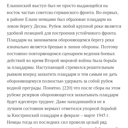
Ельнинский выступ был не просто выдающейся на
восток частью советско-германского фронта. Во-первых,
в районе Ельни немцами был образован плацдарм на
левом берегу Десны. Рубеж любой крупной реки является
удобной позицией для построения устойчивого фронта.
Плацдарм на занимаемом обороняющемся берегу реки
изначально является брешью в линии обороны. Поэтому
постоянно повторяющимся сценарием ведения боевых
действий во время Второй мировой войны была борьба
за плацдармы. Наступающий стремился решительным
рывком вперед захватить плацдарм и тем самым не дать
обороняющемуся полностью удержать за собой рубеж
водной преграды. Понятно, [220] что после сбора на этом
рубеже резервов обороняющегося захватывать плацдарм
будет вдесятеро труднее. Даже находившийся не в
лучшем состоянии вермахт отметился упорной борьбой
за Кюстринский плацдарм в феврале – марте 1945 г.
Немцы тогда из последних сил провели целый ряд