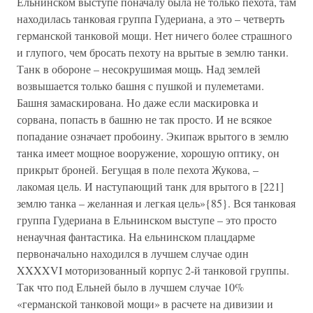
Ельнинском выступе поначалу была не только пехота, там
находилась танковая группа Гудериана, а это – четверть
германской танковой мощи. Нет ничего более страшного
и глупого, чем бросать пехоту на врытые в землю танки.
Танк в обороне – несокрушимая мощь. Над землей
возвышается только башня с пушкой и пулеметами.
Башня замаскирована. Но даже если маскировка и
сорвана, попасть в башню не так просто. И не всякое
попадание означает пробоину. Экипаж врытого в землю
танка имеет мощное вооружение, хорошую оптику, он
прикрыт броней. Бегущая в поле пехота Жукова, –
лакомая цель. И наступающий танк для врытого в [221]
землю танка – желанная и легкая цель»{85}. Вся танковая
группа Гудериана в Ельнинском выступе – это просто
ненаучная фантастика. На ельнинском плацдарме
первоначально находился в лучшем случае один
XXXXVI моторизованный корпус 2-й танковой группы.
Так что под Ельней было в лучшем случае 10%
«германской танковой мощи» в расчете на дивизии и