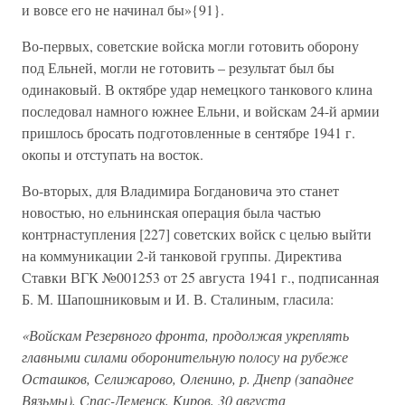
и вовсе его не начинал бы»{91}.
Во-первых, советские войска могли готовить оборону
под Ельней, могли не готовить – результат был бы
одинаковый. В октябре удар немецкого танкового клина
последовал намного южнее Ельни, и войскам 24-й армии
пришлось бросать подготовленные в сентябре 1941 г.
окопы и отступать на восток.
Во-вторых, для Владимира Богдановича это станет
новостью, но ельнинская операция была частью
контрнаступления [227] советских войск с целью выйти
на коммуникации 2-й танковой группы. Директива
Ставки ВГК №001253 от 25 августа 1941 г., подписанная
Б. М. Шапошниковым и И. В. Сталиным, гласила:
«Войскам Резервного фронта, продолжая укреплять
главными силами оборонительную полосу на рубеже
Осташков, Селижарово, Оленино, р. Днепр (западнее
Вязьмы), Спас-Деменск, Киров, 30 августа