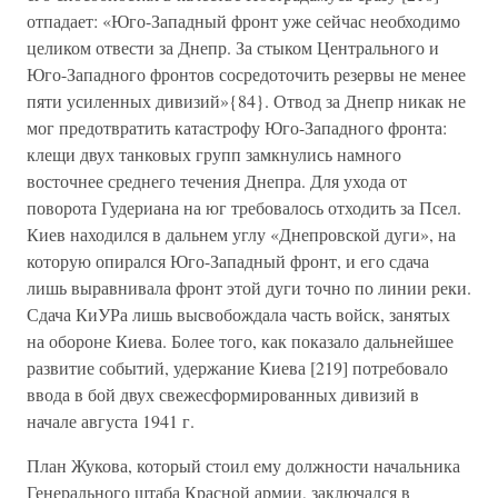
отпадает: «Юго-Западный фронт уже сейчас необходимо
целиком отвести за Днепр. За стыком Центрального и
Юго-Западного фронтов сосредоточить резервы не менее
пяти усиленных дивизий»{84}. Отвод за Днепр никак не
мог предотвратить катастрофу Юго-Западного фронта:
клещи двух танковых групп замкнулись намного
восточнее среднего течения Днепра. Для ухода от
поворота Гудериана на юг требовалось отходить за Псел.
Киев находился в дальнем углу «Днепровской дуги», на
которую опирался Юго-Западный фронт, и его сдача
лишь выравнивала фронт этой дуги точно по линии реки.
Сдача КиУРа лишь высвобождала часть войск, занятых
на обороне Киева. Более того, как показало дальнейшее
развитие событий, удержание Киева [219] потребовало
ввода в бой двух свежесформированных дивизий в
начале августа 1941 г.
План Жукова, который стоил ему должности начальника
Генерального штаба Красной армии, заключался в