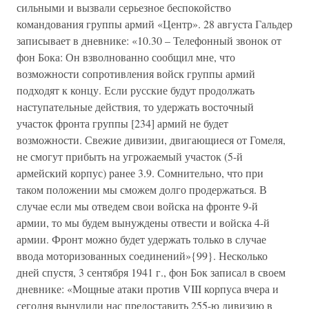
сильными и вызвали серьезное беспокойство
командования группы армий «Центр». 28 августа Гальдер
записывает в дневнике: «10.30 – Телефонный звонок от
фон Бока: Он взволнованно сообщил мне, что
возможности сопротивления войск группы армий
подходят к концу. Если русские будут продолжать
наступательные действия, то удержать восточный
участок фронта группы [234] армий не будет
возможности. Свежие дивизии, двигающиеся от Гомеля,
не смогут прибыть на угрожаемый участок (5-й
армейский корпус) ранее 3.9. Сомнительно, что при
таком положении мы сможем долго продержаться. В
случае если мы отведем свои войска на фронте 9-й
армии, то мы будем вынуждены отвести и войска 4-й
армии. Фронт можно будет удержать только в случае
ввода моторизованных соединений»{99}. Несколько
дней спустя, 3 сентября 1941 г., фон Бок записал в своем
дневнике: «Мощные атаки против VIII корпуса вчера и
сегодня вынудили нас предоставить 255-ю дивизию в