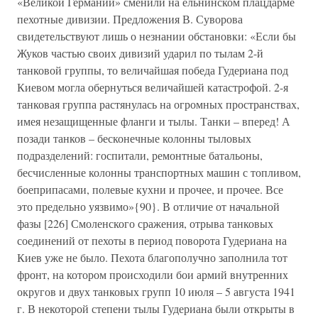
«Великой Германии» сменили на ельнинском плацдарме
пехотные дивизии. Предложения В. Суворова
свидетельствуют лишь о незнании обстановки: «Если бы
Жуков частью своих дивизий ударил по тылам 2-й
танковой группы, то величайшая победа Гудериана под
Киевом могла обернуться величайшей катастрофой. 2-я
танковая группа растянулась на огромных пространствах,
имея незащищенные фланги и тылы. Танки – вперед! А
позади танков – бесконечные колонны тыловых
подразделений: госпитали, ремонтные батальоны,
бесчисленные колонны транспортных машин с топливом,
боеприпасами, полевые кухни и прочее, и прочее. Все
это предельно уязвимо»{90}. В отличие от начальной
фазы [226] Смоленского сражения, отрыва танковых
соединений от пехоты в период поворота Гудериана на
Киев уже не было. Пехота благополучно заполнила тот
фронт, на котором происходили бои армий внутренних
округов и двух танковых групп 10 июля – 5 августа 1941
г. В некоторой степени тылы Гудериана были открыты в