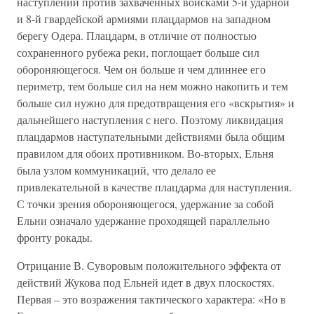
наступлений против захваченных войсками 5-й ударной
и 8-й гвардейской армиями плацдармов на западном
берегу Одера. Плацдарм, в отличие от полностью
сохраненного рубежа реки, поглощает больше сил
обороняющегося. Чем он больше и чем длиннее его
периметр, тем больше сил на нем можно накопить и тем
больше сил нужно для предотвращения его «вскрытия» и
дальнейшего наступления с него. Поэтому ликвидация
плацдармов наступательными действиями была общим
правилом для обоих противником. Во-вторых, Ельня
была узлом коммуникаций, что делало ее
привлекательной в качестве плацдарма для наступления.
С точки зрения обороняющегося, удержание за собой
Ельни означало удержание проходящей параллельно
фронту рокады.
Отрицание В. Суворовым положительного эффекта от
действий Жукова под Ельней идет в двух плоскостях.
Первая – это возражения тактического характера: «Но в