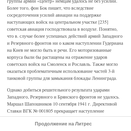
группы армий «Центр» немцам удалось не без усилий.
Более того, фон Бок пишет, что вследствие
сосредоточения усилий авиации на поддержке
наступающих войск на центральном участке [235]
советская авиация господствовала в воздухе. Понятно,
что в. случае более успешных действий армий Западного
и Резервного фронтов ни о каком наступлении Гудериана
на Киев не могло быть и речи. Его моторизованные
корпуса были бы растащены на отражение ударов
советских войск на Смоленск и Рославль. Также могло
оказаться проблематичным использование частей 3-й
танковой группы для замыкания блокады Ленинграда.
Однако добиться решительного результата ударами
Западного, Резервного и Брянского фронтов не удалось.
Маршал Шапошников 10 сентября 1941 г. Директивой
Ставки ВГК № 001805 прекращает наступление
Западного фронта:
Продолжение на Литрес
«Длительное наступление войск фронта на хорошо