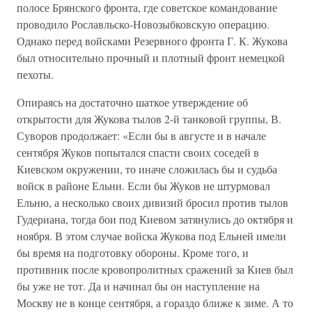
полосе Брянского фронта, где советское командование
проводило Рославльско-Новозыбковскую операцию.
Однако перед войсками Резервного фронта Г. К. Жукова
был относительно прочный и плотный фронт немецкой
пехоты.
Опираясь на достаточно шаткое утверждение об
открытости для Жукова тылов 2-й танковой группы, В.
Суворов продолжает: «Если бы в августе и в начале
сентября Жуков попытался спасти своих соседей в
Киевском окружении, то иначе сложилась бы и судьба
войск в районе Ельни. Если бы Жуков не штурмовал
Ельню, а несколько своих дивизий бросил против тылов
Гудериана, тогда бои под Киевом затянулись до октября и
ноября. В этом случае войска Жукова под Ельней имели
бы время на подготовку обороны. Кроме того, и
противник после кровопролитных сражений за Киев был
бы уже не тот. Да и начинал бы он наступление на
Москву не в конце сентября, а гораздо ближе к зиме. А то