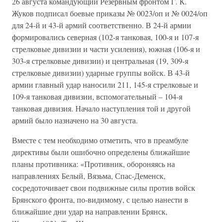
26 августа командующий Резервным фронтом Г. К.
Жуков подписал боевые приказы № 0023/оп и № 0024/оп
для 24-й и 43-й армий соответственно. В 24-й армии
формировались северная (102-я танковая, 100-я и 107-я
стрелковые дивизии и части усиления), южная (106-я и
303-я стрелковые дивизии) и центральная (19, 309-я
стрелковые дивизии) ударные группы войск. В 43-й
армии главный удар наносили 211, 145-я стрелковые и
109-я танковая дивизии, вспомогательный – 104-я
танковая дивизия. Начало наступления той и другой
армий было назначено на 30 августа.
Вместе с тем необходимо отметить, что в преамбуле
директивы были ошибочно определены ближайшие
планы противника: «Противник, обороняясь на
направлениях Белый, Вязьма, Спас-Деменск,
сосредоточивает свои подвижные силы против войск
Брянского фронта, по-видимому, с целью нанести в
ближайшие дни удар на направлении Брянск,