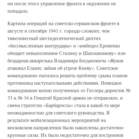
ни после этого управление фронта в окружение не
попадало.
Картина операций на советско-германском фронте в
августе и сентябре 1941 г. гораздо сложнее, чем
тяжеловесный шестидесятнический диптих
«бессмысленные контрудары» и «имбецил Еременко
обещает невыполнимое Сталину и Шапошникову» или
бездарная акварелька Владимира Богдановича «Жуков
атаковал Ельню, забыв об угрозе Киеву». Советское
командование пыталось решить проблему срыва планов
противника наступательными действиями. Немецкое
командование копии полученных от Гитлера директив №
33 и № 34 в Генштаб Красной армии не отправляло, и
смена стратегии «Барбароссы» стала в какой-то мере
неожиданностью для советского руководства. В
результате мобилизационных мероприятий на
московском направлении были накоплены достаточно
крупные силы. Их было недостаточно для построения