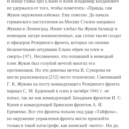
В конце главы про Ельню и Киев Владимир Богданович
не удержался от того, чтобы помечтать: «Правда, сам
Жуков окружения избежал. Ему повезло. До начала
германского наступления на Москву Сталин направил
Жукова в Ленинград. Иначе хлебал бы Жуков баланду в
немецком лагере военнопленных, как сотни тысяч солдат
и офицеров Резервного фронта, которых он своими
бесконечными штурмами Ельни обрек на плен и
смерть»{97}. Несомненно, что попавший в немецкий
плен Жуков был голубой мечтой многих его
противников. Но эти девичьи мечты В. Суворова не
могли реализоваться [232] чисто технически. Сменивший
Г. К. Жукова на посту командующего Резервного фронта
маршал С. М. Буденный в плен в октябре 1941 г. не
попал, так же как командующий Западным фронтом И. С.
Конев и командующий Брянским фронтом А. И.
Еременко. Все эти фронты попали под удар «Тайфуна»,
но окружение управления фронта могло произойти
только в такой катастрофе, как киевский «котел». Ни до,