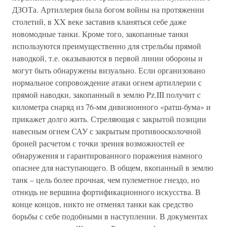
ДЗОТа. Артиллерия была богом войны на протяжении
столетий, в XX веке заставив кланяться себе даже
новомодные танки. Кроме того, закопанные танки
используются преимущественно для стрельбы прямой
наводкой, т.е. оказываются в первой линии обороны и
могут быть обнаружены визуально. Если организовано
нормальное сопровождение атаки огнем артиллерии с
прямой наводки, закопанный в землю Pz.III получит с
километра снаряд из 76-мм дивизионного «ратш-бума» и
прикажет долго жить. Стреляющая с закрытой позиции
навесным огнем САУ с закрытым противоосколочной
броней расчетом с точки зрения возможностей ее
обнаружения и гарантированного поражения намного
опаснее для наступающего. В общем, вкопанный в землю
танк – цель более прочная, чем пулеметное гнездо, но
отнюдь не вершина фортификационного искусства. В
конце концов, никто не отменял танки как средство
борьбы с себе подобными в наступлении. В документах