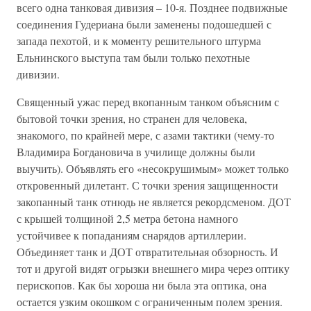
всего одна танковая дивизия – 10-я. Позднее подвижные
соединения Гудериана были заменены подошедшей с
запада пехотой, и к моменту решительного штурма
Ельнинского выступа там были только пехотные
дивизии.
Священный ужас перед вкопанным танком объясним с
бытовой точки зрения, но странен для человека,
знакомого, по крайней мере, с азами тактики (чему-то
Владимира Богдановича в училище должны были
выучить). Объявлять его «несокрушимым» может только
откровенный дилетант. С точки зрения защищенности
закопанный танк отнюдь не является рекордсменом. ДОТ
с крышей толщиной 2,5 метра бетона намного
устойчивее к попаданиям снарядов артиллерии.
Объединяет танк и ДОТ отвратительная обзорность. И
тот и другой видят огрызки внешнего мира через оптику
перископов. Как бы хороша ни была эта оптика, она
остается узким окошком с ограниченным полем зрения.