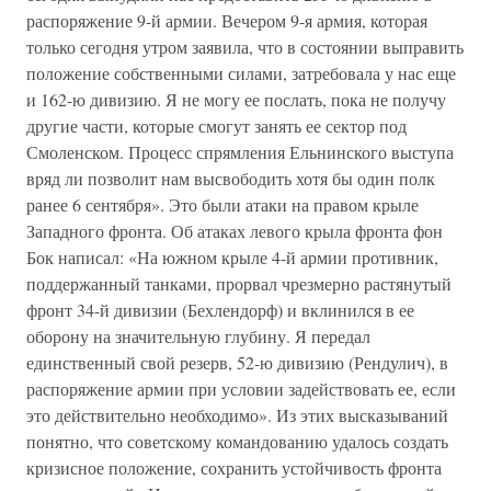
распоряжение 9-й армии. Вечером 9-я армия, которая
только сегодня утром заявила, что в состоянии выправить
положение собственными силами, затребовала у нас еще
и 162-ю дивизию. Я не могу ее послать, пока не получу
другие части, которые смогут занять ее сектор под
Смоленском. Процесс спрямления Ельнинского выступа
вряд ли позволит нам высвободить хотя бы один полк
ранее 6 сентября». Это были атаки на правом крыле
Западного фронта. Об атаках левого крыла фронта фон
Бок написал: «На южном крыле 4-й армии противник,
поддержанный танками, прорвал чрезмерно растянутый
фронт 34-й дивизии (Бехлендорф) и вклинился в ее
оборону на значительную глубину. Я передал
единственный свой резерв, 52-ю дивизию (Рендулич), в
распоряжение армии при условии задействовать ее, если
это действительно необходимо». Из этих высказываний
понятно, что советскому командованию удалось создать
кризисное положение, сохранить устойчивость фронта