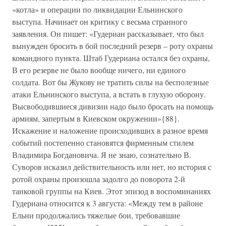
«котла» и операции по ликвидации Ельнинского
выступа. Начинает он критику с весьма странного
заявления. Он пишет: «Гудериан рассказывает, что был
вынужден бросить в бой последний резерв – роту охраны
командного пункта. Штаб Гудериана остался без охраны,
В его резерве не было вообще ничего, ни единого
солдата. Вот бы Жукову не тратить силы на бесполезные
атаки Ельнинского выступа, а встать в глухую оборону.
Высвободившиеся дивизии надо было бросать на помощь
армиям, запертым в Киевском окружении»{88}.
Искажение и наложение происходивших в разное время
событий постепенно становятся фирменным стилем
Владимира Богдановича. Я не знаю, сознательно В.
Суворов исказил действительность или нет, но история с
ротой охраны произошла задолго до поворота 2-й
танковой группы на Киев. Этот эпизод в воспоминаниях
Гудериана относится к 3 августа: «Между тем в районе
Ельни продолжались тяжелые бои, требовавшие