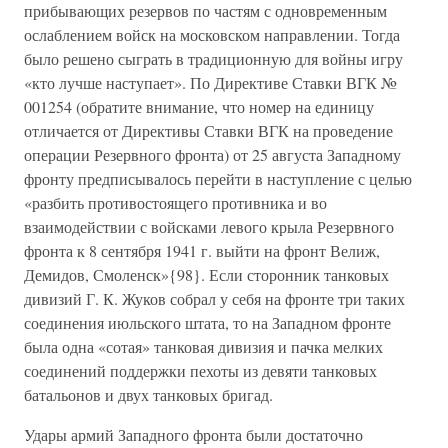
прибывающих резервов по частям с одновременным
ослаблением войск на московском направлении. Тогда
было решено сыграть в традиционную для войны игру
«кто лучше наступает». По Директиве Ставки ВГК №
001254 (обратите внимание, что номер на единицу
отличается от Директивы Ставки ВГК на проведение
операции Резервного фронта) от 25 августа Западному
фронту предписывалось перейти в наступление с целью
«разбить противостоящего противника и во
взаимодействии с войсками левого крыла Резервного
фронта к 8 сентября 1941 г. выйти на фронт Велиж,
Демидов, Смоленск»{98}. Если сторонник танковых
дивизий Г. К. Жуков собрал у себя на фронте три таких
соединения июльского штата, то на Западном фронте
была одна «сотая» танковая дивизия и пачка мелких
соединений поддержки пехоты из девяти танковых
батальонов и двух танковых бригад.
Удары армий Западного фронта были достаточно