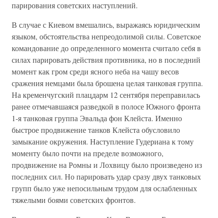
парирования советских наступлений.
В случае с Киевом вмешались, выражаясь юридическим
языком, обстоятельства непреодолимой силы. Советское
командование до определенного момента считало себя в
силах парировать действия противника, но в последний
момент как гром среди ясного неба на чашу весов
сражения немцами была брошена целая танковая группа.
На кременчугский плацдарм 12 сентября переправилась
ранее отмечавшаяся разведкой в полосе Южного фронта
1-я танковая группа Эвальда фон Клейста. Именно
быстрое продвижение танков Клейста обусловило
замыкание окружения. Наступление Гудериана к тому
моменту было почти на пределе возможного,
продвижение на Ромны и Лохвицу было произведено из
последних сил. Но парировать удар сразу двух танковых
групп было уже непосильным трудом для ослабленных
тяжелыми боями советских фронтов.