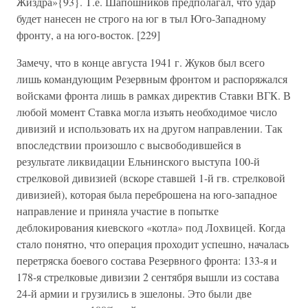
Жиздра»{93}. Т.е. Шапошников предполагал, что удар
будет нанесен не строго на юг в тыл Юго-Западному
фронту, а на юго-восток. [229]
Замечу, что в конце августа 1941 г. Жуков был всего
лишь командующим Резервным фронтом и распоряжался
войсками фронта лишь в рамках директив Ставки ВГК. В
любой момент Ставка могла изъять необходимое число
дивизий и использовать их на другом направлении. Так
впоследствии произошло с высвободившейся в
результате ликвидации Ельнинского выступа 100-й
стрелковой дивизией (вскоре ставшей 1-й гв. стрелковой
дивизией), которая была переброшена на юго-западное
направление и приняла участие в попытке
деблокирования киевского «котла» под Лохвицей. Когда
стало понятно, что операция проходит успешно, началась
перетряска боевого состава Резервного фронта: 133-я и
178-я стрелковые дивизии 2 сентября вышли из состава
24-й армии и грузились в эшелоны. Это были две