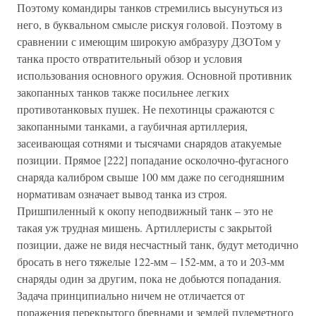
Поэтому командиры танков стремились высунуться из
него, в буквальном смысле рискуя головой. Поэтому в
сравнении с имеющим широкую амбразуру ДЗОТом у
танка просто отвратительный обзор и условия
использования основного оружия. Основной противник
закопанных танков также посильнее легких
противотанковых пушек. Не пехотинцы сражаются с
закопанными танками, а гаубичная артиллерия,
засеивающая сотнями и тысячами снарядов атакуемые
позиции. Прямое [222] попадание осколочно-фугасного
снаряда калибром свыше 100 мм даже по сегодняшним
нормативам означает вывод танка из строя.
Пришпиленный к окопу неподвижный танк – это не
такая уж трудная мишень. Артиллеристы с закрытой
позиции, даже не видя несчастный танк, будут методично
бросать в него тяжелые 122-мм – 152-мм, а то и 203-мм
снаряды один за другим, пока не добьются попадания.
Задача принципиально ничем не отличается от
поражения перекрытого бревнами и землей пулеметного