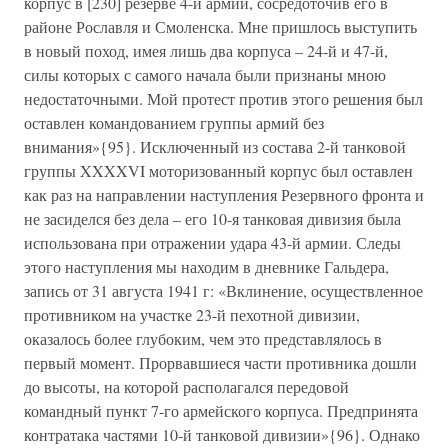
корпус в [230] резерве 4-й армии, сосредоточив его в
районе Рославля и Смоленска. Мне пришлось выступить
в новый поход, имея лишь два корпуса – 24-й и 47-й,
силы которых с самого начала были признаны мною
недостаточными. Мой протест против этого решения был
оставлен командованием группы армий без
внимания»{95}. Исключенный из состава 2-й танковой
группы XXXXVI моторизованный корпус был оставлен
как раз на направлении наступления Резервного фронта и
не засиделся без дела – его 10-я танковая дивизия была
использована при отражении удара 43-й армии. Следы
этого наступления мы находим в дневнике Гальдера,
запись от 31 августа 1941 г: «Вклинение, осуществленное
противником на участке 23-й пехотной дивизии,
оказалось более глубоким, чем это представлялось в
первый момент. Прорвавшиеся части противника дошли
до высоты, на которой располагался передовой
командный пункт 7-го армейского корпуса. Предпринята
контратака частями 10-й танковой дивизии»{96}. Однако