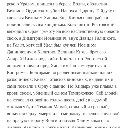
рекою Уралом, пришел на берега Волги, обольстил
Вельмож Ординских, убил Навруса, Царицу Тайдулу и
сделался Великим Ханом. Еще Князья наши рабски
повиновались сим хищникам: Константин Ростовский
выходил в Орде грамоту на всю наследственную область
свою, а Димитрий Иоаннович, внук Давида Галицкого,
на
Галич
, хотя сей Удел был куплен Иоанном
Данииловичем Калитою. Великий Князь, брат его
Андрей Нижегородский и Константин Ростовский
долженствовали пред Ханским Послом судиться в
Костроме с Болгарами, ограбленными шайкою наших
разбойников: Князья, отыскав виновных, выдали их и
сами поехали в Орду с данию. Но Хидырь уже плавал в
крови своей, убиенный сыном Темирхожею. Сей злодей
царствовал спокойно только шесть дней; в седьмой
открылся бунт: Темник Мамай, сильный и грозный,
возмутил Орду, умертвил Темирхожу, перешел с луговой
на правую сторону Волги и назвал Ханом какого-то
Авдула. Явились и другие цари: Кальдибек, мнимый сын