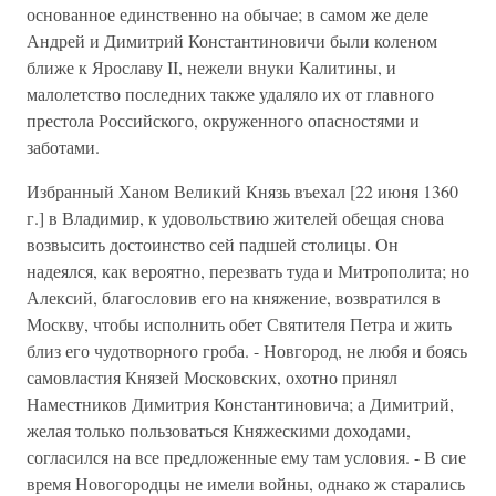
основанное единственно на обычае; в самом же деле
Андрей и Димитрий Константиновичи были коленом
ближе к Ярославу II, нежели внуки Калитины, и
малолетство последних также удаляло их от главного
престола Российского, окруженного опасностями и
заботами.
Избранный Ханом Великий Князь въехал [22 июня 1360
г.] в Владимир, к удовольствию жителей обещая снова
возвысить достоинство сей падшей столицы. Он
надеялся, как вероятно, перезвать туда и Митрополита; но
Алексий, благословив его на княжение, возвратился в
Москву, чтобы исполнить обет Святителя Петра и жить
близ его чудотворного гроба. - Новгород, не любя и боясь
самовластия Князей Московских, охотно принял
Наместников Димитрия Константиновича; а Димитрий,
желая только пользоваться Княжескими доходами,
согласился на все предложенные ему там условия. - В сие
время Новогородцы не имели войны, однако ж старались