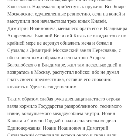
Залесского. Надлежало прибегнуть к оружию. Все Бояре
Московские, одушевленные ревностию, сели на коней и
выступили под начальством трех юных Князей,
Димитрия Иоанновича, меньшего брата его и Владимира
Андреевича. Бывший Великий Князь не ожидал того: по
крайней мере не дерзнул обнажить меча и бежал в
Суздаль; а Димитрий Московский занял Переславль, с
обыкновенными обрядами сел на трон Андрея
Боголюбского в Владимире, жил там несколько дней и,
возвратясь в Москву, распустил войско: ибо не думал
гнать своего предместника, оставив его спокойно
княжить в Уделе наследственном.
Таким образом слабая рука двенадцатилетнего отрока
взяла кормило Государства раздробленного, теснимого
извне, возмущаемого междоусобием внутри. Иоанн
Калита и Симеон Гордый начали спасительное дело
Единодержавия: Иоанн Иоаннович и Димитрий
Суздальский остановили успехи оного и снова дали