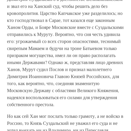
и звал его на Ханский суд, чтобы решить дело без
кровопролития. Царство Капчакское уже разделилось; но
кто господствовал в Сарае, тот казался еще законным
Ханом Орды, и Бояре Московские вместе с Суздальскими
отправились к Муруту. Вероятно, что сия честь удивила
его: угрожаемый со всех сторон опасностями, теснимый
свирепым Мамаем и будучи на троне Батыевом только
призраком могущества, имел ли он право располагать
иными Державами? Однако ж, представляя лицо древних
Ханов, Мурут судил Послов и признал малолетнего
Димитрия Иоанновича Главою Князей Российских, для
того, как вероятно, что, соединяя знаменитую
Московскую Державу с областями Великого Княжения,
надеялся воспользоваться его силами для утверждения
собственного престола.
Но как сей Хан мог послать только грамоту, а не войско в
Россию, то Князь Суздальский не уважил его суда и не
хотел выехать ни из Владимира, ни из Переславля