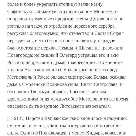
более и более укреплять столицу: взяли казну
Софийскую, собранную Архиепископом Моисеем, и
поправили каменные городские стены. Духовенство не
роптало на такое употребление церковного серебра,
рассуждая благоразумно, что отечество и Святая София
нераздельны и что безопасность первого утверждает
благосостояние церкви. Немцы и Шведы не тревожили
Новагорода; но хищный Ольгерд устрашал его и всю
Россию, непрестанно думая о завоеваниях. По кончине
Иоанна Александровича Смоленского он взял город
Мстиславль и Ржев; овладел еще прежде Белым, осаждал
даже в Смоленске Иоаннова сына, Енязя Святослава, и
беспокоил Тверскую область. Россия, с тайным
удовольствием видя междоусобие Моголов, в то же время
опасалась быть жертвою Литовского завоевателя.
[1361 г.] Царство Капчакское явно клонилось к падению:
смятение, измены, убийства изнуряли его внутренние
силы. Один из Полководцев, именем Хидырь, кочевав за