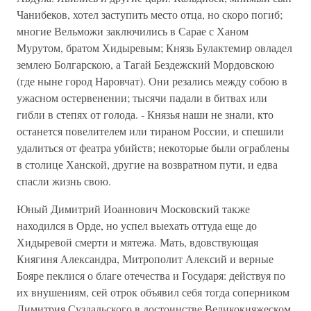
Чанибеков, хотел заступить место отца, но скоро погиб;
многие Вельможи заключились в Сарае с Ханом
Мурутом, братом Хидыревым; Князь Булактемир овладел
землею Болгарскою, а Тагай Бездежский Мордовскою
(где ныне город Наровчат). Они резались между собою в
ужасном остервенении; тысячи падали в битвах или
гибли в степях от голода. - Князья наши не знали, кто
останется повелителем или тираном России, и спешили
удалиться от феатра убийств; некоторые были ограблены
в столице Ханской, другие на возвратном пути, и едва
спасли жизнь свою.
Юный Димитрий Иоаннович Московский также
находился в Орде, но успел выехать оттуда еще до
Хидыревой смерти и мятежа. Мать, вдовствующая
Княгиня Александра, Митрополит Алексий и верные
Бояре пеклися о благе отечества и Государя: действуя по
их внушениям, сей отрок объявил себя тогда соперником
Димитрия Суздальского в достоинстве Великокняжеском