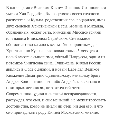
В одно время с Великим Князем Иоанном Иоанновичем
умер и Хан Бердибек, быв жертвою своего гнусного
распутства, и Кульпа, родственник его, воцарился, имея
двух сыновей Христианской Веры, Иоанна и Михаила,
обращенных, может быть, Римскими Миссионариями
или нашим Епископом Сарайским. Сие важное
обстоятельство казалось весьма благоприятным для
Христиан; но Кульпа властвовал только 5 месяцев и
погиб вместе с сыновьями, убитый Наврусом, одним из
потомков Чингисова сына, Туши-хана. Князья России
явились в Орде с дарами, и новый Царь дал Великое
Княжение Димитрию Суздальскому, меньшему брату
Андрея Константиновича: ибо Андрей, как сказано в
некоторых летописях, не захотел сей чести.
Современники удивились такой несправедливости,
рассуждая, что сын, и еще меньший, не может требовать
достоинства, коего не имели ни отец, ни дед его, и что
оно принадлежит роду Князей Московских: мнение,