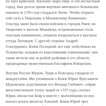
на Удел Брянский. Василий скоро умер, и сей несчастный
город, быв долгое время жертвою мятежного безначалия,
наконец (в 1356 году) поддался Литве. Чтобы открыть
себе путь к Тверскому и Московскому Княжению,
Ольгерд занял было своим войском и городок Ржев; но
Тверитяне и жители Можайска, встревоженные столь
опасным намерением, спешили вооружиться и выгнали
оттуда Литовцев. С другой стороны Андрей
Ольгердович, Князь Полоцкий, все еще злобствовал на
Псковитян, называя их вероломными изменниками: они
также мстили ему за разбой разбоями в его области,
предводимые мужественным Евстафием Изборским.
Внутри России Муром, Тверь и Новгород страдали от
междоусобия. Мы упоминали о Князе Юрии Ярославиче
Муромском: родственник его Феодор Глебович, собрав
многочисленную толпу людей (в 1355 году), изгнал
Юрия, обольстив Бояр и вместе с знатнейшими из них
поехал искать милости Ханской. Князь Юрий чрез