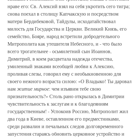
нраве его: Св. Алексий взял на себя укротить сего тигра;
снова поехал в столицу Капчакскую и посредством
матери Бердибековой, Тайдулы, исходатайствовал
милость для Государства и Церкви. Великий Князь, его
семейство, Бояре, народ встретили добродетельного
Митрополита как утешителя Небесного, и - что было
всего трогательнее - осьмилетний сын Иоаннов,
Димитрий, в коем расцветала надежда отечества,
умиленный знаками всеобщей любви к Алексию,
проливая слезы, говорил ему с необыкновенною для
своего нежного возраста силою: «О Владыко! Ты даровал
нам
житие мирное
: чем изъявим тебе свою
признательность?» Столь рано открылась в Димитрии
чувствительность к заслугам и к благодеяниям
государственным! - Успокоив Россию, Митрополит жил
два года в Киеве, оставленном его предместниками,
среди развалин и печальных следов долговременного
запустения стараясь обновить церковное устройство и