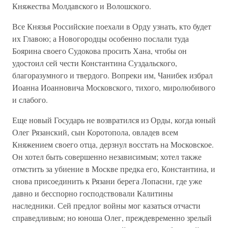
Княжества Молдавского и Волошского.
Все Князья Российские поехали в Орду узнать, кто будет
их Главою; а Новогородцы особенно послали туда
Боярина своего Судокова просить Хана, чтобы он
удостоил сей чести Константина Суздальского,
благоразумного и твердого. Вопреки им, Чанибек избрал
Иоанна Иоанновича Московского, тихого, миролюбивого
и слабого.
Еще новый Государь не возвратился из Орды, когда юный
Олег Рязанский, сын Коротопола, овладев всем
Княжением своего отца, дерзнул восстать на Московское.
Он хотел быть совершенно независимым; хотел также
отмстить за убиение в Москве предка его, Константина, и
снова присоединить к Рязани берега Лопасни, где уже
давно и бесспорно господствовали Калитины
наследники. Сей предлог войны мог казаться отчасти
справедливым; но юноша Олег, преждевременно зрелый