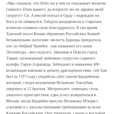
«Мы слышали, что Небо ни в чем не отказывает молитве
главного
Попа
вашего: да испросит же он здравие моей
супруге!» Св. Алексий поехал в Орду с надеждою на
Бога и не обманулся: Тайдула выздоровела и старалась
всячески изъявить свою благодарность. В сие время
Ханский посол Кошак обременял Российских Князей
беззаконными налогами: милость Царицы прекратила
зло; но
добрый
Чанибек - как называют его наши
Летописцы - жил недолго. Завоевав в Персии город
Таврис (основанный любимою супругою славного
калифа, Гарун-Алрашида, Зебеидою) и навьючив 400
вельблюдов взятыми в добычу драгоценностями, сей Хан
был (в 1357 году) злодейски убит сыном Бердибеком,
который, следуя внушениям Вельможи Товлубия,
умертвил и 12 братьев. Митрополит, очевидец столь
ужасного происшествия, едва успел возвратиться в
Москву, когда Бердибек прислал Вельможу Иткара с
угрозами и с насильственными требованиями ко всем
Князьям Российским. Они трепетали, слыша о жестоком