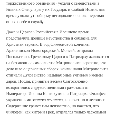
торжественного обвинения - уехали с семействами в
Рязань к Олегу, врагу их Государя, и слабый Иоанн, дав
время умолкнуть общему негодованию, снова перезвал
оных к себе в службу.
Даже и Церковь Российская в Иоанново время
представляла зрелище неустройства и соблазна для
Христиан верных. В год Симеоновой кончины
Архиепископ Новогородский, Моисей, отправил
Посольство к Греческому Царю и к Патриарху жаловаться
на беззаконное самовластие Митрополита: вероятно, что
дело шло о церковных сборах, коими наши Митрополиты
отягчали Духовенство, называя оные учтивым именем
даров. Послы, принятые весьма благосклонно,
возвратились с дружественными грамотами от
Императора Иоанна Кантакузина и Патриарха Филофея,
украшенными
златою печатаю
, как сказано в летописи.
Содержание грамот нам неизвестно; но кажется, что
Филофей, как хитрый Грек, отделался только ласковыми