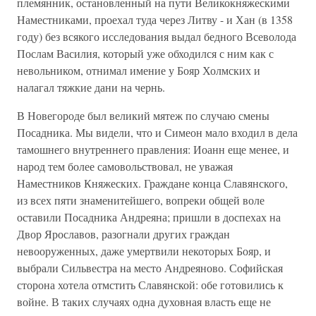
племянник, остановленный на пути Великокняжескими
Наместниками, проехал туда через Литву - и Хан (в 1358
году) без всякого исследования выдал бедного Всеволода
Послам Василия, который уже обходился с ним как с
невольником, отнимал имение у Бояр Холмских и
налагал тяжкие дани на чернь.
В Новегороде был великий мятеж по случаю смены
Посадника. Мы видели, что и Симеон мало входил в дела
тамошнего внутреннего правления: Иоанн еще менее, и
народ тем более самовольствовал, не уважая
Наместников Княжеских. Граждане конца Славянского,
из всех пяти знаменитейшего, вопреки общей воле
оставили Посадника Андреяна; пришли в доспехах на
Двор Ярославов, разогнали других граждан
невооруженных, даже умертвили некоторых Бояр, и
выбрали Сильвестра на место Андреяново. Софийская
сторона хотела отмстить Славянской: обе готовились к
войне. В таких случаях одна духовная власть еще не