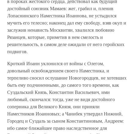
в пороках жестокого сердца, действовал как будущий
достойный союзник Мамаев: жег, грабил и, пленив
Лопаснинского Наместника Иоаннова, не устыдился
мучить его телесно; наконец дал ему свободу, взяв окуп и
заслужив ненависть Москвитян, хвалился любовию
Рязанцев, которые, приметив в нем смелость и
решительность, в самом деле ожидали от него геройских
подвигов.
Кроткий Иоанн уклонился от войны с Олегом,
довольный освобождением своего Наместника, и
терпеливо сносил ослушание Новогородцев, не хотевших
быть ему подчиненными, до самого того времени, как
Суздальский Князь, Константин Васильевич, ими
любимый, скончался: тогда, уже не видя достойного
соперника для Великого Князя, они приняли
Наместников Иоанновых; а Чанибек утвердил Нижний,
Городец и Суздаль за сыном Константиновым, Андреем:
ибо самое ближайшее право наследственное для