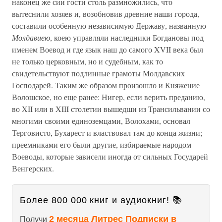
наконец же сии гости столь размножились, что
вытеснили хозяев и, возобновив древние наши города,
составили особенную независимую Державу, названную
Молдавиею
, коею управляли наследники Богдановы под
именем Воевод и где язык наш до самого XVII века был
не только церковным, но и судебным, как то
свидетельствуют подлинные грамоты Молдавских
Господарей. Таким же образом произошло и Княжение
Волошское, но еще ранее: Нигер, если верить преданию,
во XII или в XIII столетии вышедши из Трансильвании со
многими своими единоземцами, Волохами, основал
Терговисто, Бухарест и властвовал там до конца жизни;
преемниками его были другие, избираемые народом
Воеводы, которые зависели иногда от сильных Государей
Венгерских.
Более 800 000 книг и аудиокниг! 📚
2 месяца Литрес Подписки в
Получи