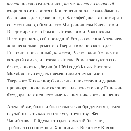
чести
, по словам летописи,
но от чести взысканный
-
вторично отправился в Константинополь с жалобами на
беспорядок дел церковных, и Филофей, желая примирить
совместников, объявил его Митрополитом Киевским и
Владимирским, а Романа Литовским и Волынским.
Несмотря на то, сей последний без дозволения Алексиева
жил несколько времени в Твери и вмешивался в дела
Епархии, призванный, кажется, Всеволодом Холмским,
который сам ездил тогда в Литву. Роман заслужил его
благодарность, убедив (в 1360 году) Князя Василия
Михайловича отдать племянникам третью часть
Тверского Княжения; был осыпан почестями и дарами
при дворе, но не мог склонить на свою сторону Епископа
Феодора, не хотевшего иметь с ним никакого сношения.
Алексий же, более и более славясь добродетелями, имел
случай оказать важную услугу отечеству. Жена
Чанибекова, Тайдула, страдая в тяжкой болезни,
требовала его помощи. Хан писал к Великому Князю: