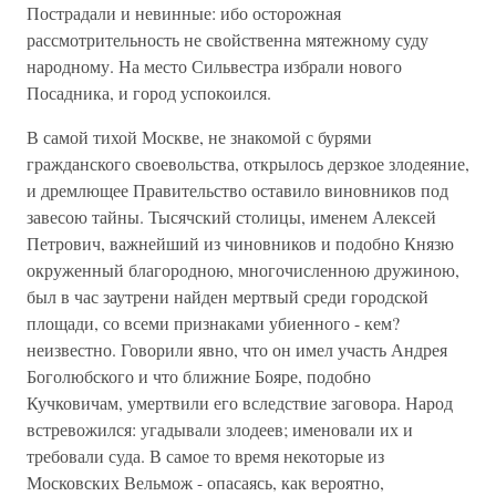
Пострадали и невинные: ибо осторожная
рассмотрительность не свойственна мятежному суду
народному. На место Сильвестра избрали нового
Посадника, и город успокоился.
В самой тихой Москве, не знакомой с бурями
гражданского своевольства, открылось дерзкое злодеяние,
и дремлющее Правительство оставило виновников под
завесою тайны. Тысячский столицы, именем Алексей
Петрович, важнейший из чиновников и подобно Князю
окруженный благородною, многочисленною дружиною,
был в час заутрени найден мертвый среди городской
площади, со всеми признаками убиенного - кем?
неизвестно. Говорили явно, что он имел участь Андрея
Боголюбского и что ближние Бояре, подобно
Кучковичам, умертвили его вследствие заговора. Народ
встревожился: угадывали злодеев; именовали их и
требовали суда. В самое то время некоторые из
Московских Вельмож - опасаясь, как вероятно,