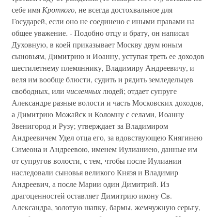
себе имя
Кроткого
, не всегда достохвальное для
Государей, если оно не соединено с иными правами на
общее уважение. - Подобно отцу и брату, он написал
Духовную, в коей приказывает Москву двум юным
сыновьям, Димитрию и Иоанну, уступая треть ее доходов
шестилетнему племяннику, Владимиру Андреевичу, и
веля им вообще блюсти, судить и рядить земледельцев
свободных, или
численных
людей; отдает супруге
Александре разные волости и часть Московских доходов,
а Димитрию Можайск и Коломну с селами, Иоанну
Звенигород и Рузу; утверждает за Владимиром
Андреевичем Удел отца его, за вдовствующею Княгинею
Симеона и Андреевою, именем Иулианиею, данные им
от супругов волости, с тем, чтобы после Иулиании
наследовали сыновья великого Князя и Владимир
Андреевич, а после Марии один Димитрий. Из
драгоценностей оставляет Димитрию икону Св.
Александра, золотую шапку, бармы, жемчужную серьгу,