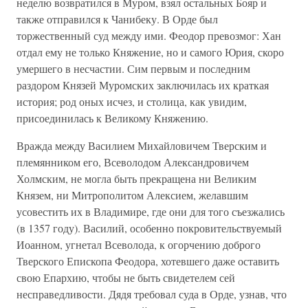
неделю возвратился в Муром, взял остальных Бояр и
также отправился к Чанибеку. В Орде был
торжественный суд между ими. Феодор превозмог: Хан
отдал ему не только Княжение, но и самого Юрия, скоро
умершего в несчастии. Сим первым и последним
раздором Князей Муромских заключилась их краткая
история; род оных исчез, и столица, как увидим,
присоединилась к Великому Княжению.
Вражда между Василием Михайловичем Тверским и
племянником его, Всеволодом Александровичем
Холмским, не могла быть прекращена ни Великим
Князем, ни Митрополитом Алексием, желавшим
усовестить их в Владимире, где они для того съезжались
(в 1357 году). Василий, особенно покровительствуемый
Иоанном, угнетал Всеволода, к огорчению доброго
Тверского Епископа Феодора, хотевшего даже оставить
свою Епархию, чтобы не быть свидетелем сей
несправедливости. Дядя требовал суда в Орде, узнав, что