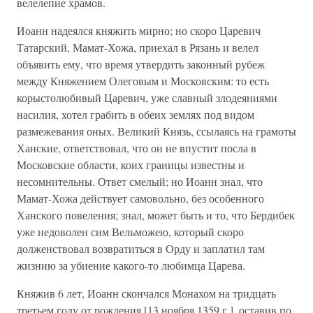
велелепие храмов.
Иоанн надеялся княжить мирно; но скоро Царевич
Татарский, Мамат-Хожа, приехал в Рязань и велел
объявить ему, что время утвердить законный рубеж
между Княжением Олеговым и Московским: то есть
корыстолюбивый Царевич, уже славный злодеяниями
насилия, хотел грабить в обеих землях под видом
размежевания оных. Великий Князь, ссылаясь на грамоты
Ханские, ответствовал, что он не впустит посла в
Московские области, коих границы известны и
несомнительны. Ответ смелый; но Иоанн знал, что
Мамат-Хожа действует самовольно, без особенного
Ханского повеления; знал, может быть и то, что Бердибек
уже недоволен сим Вельможею, который скоро
долженствовал возвратиться в Орду и заплатил там
жизнию за убиение какого-то любимца Царева.
Княжив 6 лет, Иоанн скончался Монахом на тридцать
третьем году от рождения [13 ноября 1359 г.], оставив по