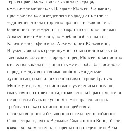
теряла прав своих и могла смягчать сердца,
ожесточенные злобою. Владыко Моисей, Схимник,
просьбою народа изведенный из двадцатилетнего
уединения, чтобы вторично править церковию, и за
болезнию принужденный возвратиться в оное; новый
Архиепископ Алексий, по жребию избранный из
Ключников Софийских; Архимандрит Юрьевский,
Игумены явились среди шумного стана воинского: ибо
таковым казался весь город. Старец Моисей, опасностию
отечества как бы вызванный уже из гроба, благословлял
народ, именуя всех своими любезными детьми
духовными, и молил их не проливать крови братьев.
Мятеж утих; самые неистовые с умилением внимали
гласу святого отшельника, стоявшего на Праге смерти, и
не дерзнули быть ослушными. Но справедливость
требовала наказать виновников действия
насильственного и беззаконного: села честолюбивого
Сильвестра и других Вельмож Славянского Конца были
взяты на щит
, то есть разорены по определению Веча.