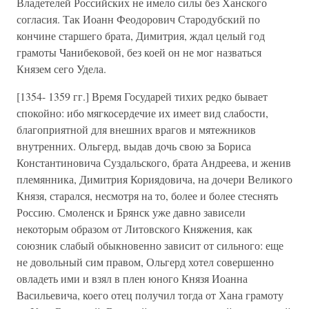
Владетелей Российских не имело силы без Ханского
согласия. Так Иоанн Феодорович Стародубский по
кончине старшего брата, Димитрия, ждал целый год
грамоты Чанибековой, без коей он не мог назваться
Князем сего Удела.
[1354- 1359 гг.] Время Государей тихих редко бывает
спокойно: ибо мягкосердечие их имеет вид слабости,
благоприятной для внешних врагов и мятежников
внутренних. Ольгерд, выдав дочь свою за Бориса
Константиновича Суздальского, брата Андреева, и женив
племянника, Димитрия Кориядовича, на дочери Великого
Князя, старался, несмотря на то, более и более стеснять
Россию. Смоленск и Брянск уже давно зависели
некоторым образом от Литовского Княжения, как
союзник слабый обыкновенно зависит от сильного: еще
не довольный сим правом, Ольгерд хотел совершенно
овладеть ими и взял в плен юного Князя Иоанна
Васильевича, коего отец получил тогда от Хана грамоту