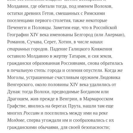
Молдавии, где обитали тогда, под именем Волохов,
остатки древних Гетов, смешанных с Римскими
поселенцами первого столетия, также некоторые
Печенеги и Половцы. Заметим еще, что в Российской
Географии XIV века именованы Белгород (или Акерман),
Романов, Сучава, Серет, Хотин, в числе
наших
старинных
городов. Падение Галицкого Княжения
оставило Молдавию в жертву Татарам, и сия земля,
граждански образованная Россиянами, снова обратилась
в печальную степь: города и селения опустели. Когда же
Моголы, устрашенные счастливым оружием Людовика
Венгерского, около половины XIV века удалились от
Дуная: тогда Волохи, предводимые Богданом или
Драгошем, жив прежде в Венгрии, в Мармаросском
Графстве, явились на берегах Прута, нашли там еще
многих
Россиян
и поселились между ими на реке
Молдове
, сперва угождали им и сообразовались с их
гражданскими обычаями, для своей безопасности;