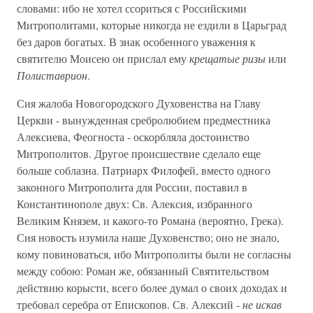
словами: ибо не хотел ссориться с Российскими
Митрополитами, которые никогда не ездили в Царьград
без даров богатых. В знак особенного уважения к
святителю Моисею он прислал ему
крещатые ризы
или
Полиставрион
.
Сия жалоба Новогородского Духовенства на Главу
Церкви - вынужденная сребролюбием предместника
Алексиева, Феогноста - оскорбляла достоинство
Митрополитов. Другое происшествие сделало еще
больше соблазна. Патриарх Филофей, вместо одного
законного Митрополита для России, поставил в
Константинополе двух: Св. Алексия, избранного
Великим Князем, и какого-то Романа (вероятно, Грека).
Сия новость изумила наше Духовенство; оно не знало,
кому повиноваться, ибо Митрополиты были не согласны
между собою: Роман же, обязанный Святительством
действию корысти, всего более думал о своих доходах и
требовал серебра от Епископов. Св. Алексий -
не искав