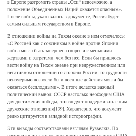
в Европе разгромить страны „Оси“ невозможно, а
положение Объединенных Наций окажется опасным».
После войны, указывалось в документе, Россия будет
самым сильным государством в Европе.
В отношении войны на Тихом океане в нем отмечалось:
«С Россией как с союзником в войне против Японии
война могла быть завершена скорее и с меньшими
жертвами и затратами, чем без нее. Если бы пришлось
вести войну на Тихом океане при недружественном или
негативном отношении со стороны России, то трудности
неизмеримо возросли бы и военные действия могли бы
оказаться бесплодными». В итоге делается важный
политический вывод: СССР настолько необходим США
доя достижения победы, что следует поддерживать с ним
дружеские отношения[139]. Характерно, что документ
редко цитируется в западной историографии.
Эти выводы соответствовали взглядам Рузвельта. По
рекомендации авторов документа заменяется посол США