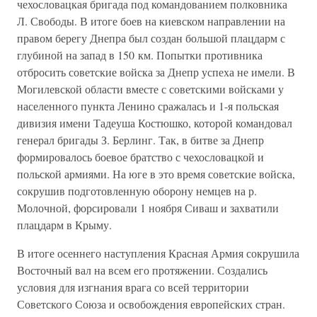
чехословацкая бригада под командованием полковника
Л. Свободы. В итоге боев на киевском направлении на
правом берегу Днепра был создан большой плацдарм с
глубиной на запад в 150 км. Попытки противника
отбросить советские войска за Днепр успеха не имели. В
Могилевской области вместе с советскими войсками у
населенного пункта Ленино сражалась и 1-я польская
дивизия имени Тадеуша Костюшко, которой командовал
генерал бригады З. Берлинг. Так, в битве за Днепр
формировалось боевое братство с чехословацкой и
польской армиями. На юге в это время советские войска,
сокрушив подготовленную оборону немцев на р.
Молочной, форсировали 1 ноября Сиваш и захватили
плацдарм в Крыму.
В итоге осеннего наступления Красная Армия сокрушила
Восточный вал на всем его протяжении. Создались
условия для изгнания врага со всей территории
Советского Союза и освобождения европейских стран.