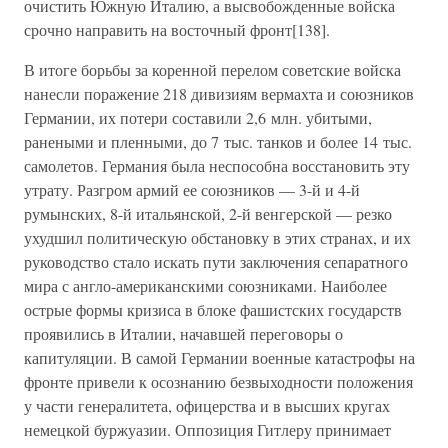
очистить Южную Италию, а высвобожденные войска
срочно направить на восточный фронт[138].
В итоге борьбы за коренной перелом советские войска
нанесли поражение 218 дивизиям вермахта и союзников
Германии, их потери составили 2,6 млн. убитыми,
ранеными и пленными, до 7 тыс. танков и более 14 тыс.
самолетов. Германия была неспособна восстановить эту
утрату. Разгром армий ее союзников — 3-й и 4-й
румынских, 8-й итальянской, 2-й венгерской — резко
ухудшил политическую обстановку в этих странах, и их
руководство стало искать пути заключения сепаратного
мира с англо-американскими союзниками. Наиболее
острые формы кризиса в блоке фашистских государств
проявились в Италии, начавшей переговоры о
капитуляции. В самой Германии военные катастрофы на
фронте привели к осознанию безвыходности положения
у части генералитета, офицерства и в высших кругах
немецкой буржуазии. Оппозиция Гитлеру принимает