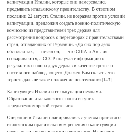
капитуляции Италии, которые они намеревались
предъявить итальянскому правительству. В ответном
послании 22 августа Сталин, не возражая против условий
капитуляции, предложил создать военно-политическую
комиссию из представителей трех держав для
рассмотрения вопросов о переговорах с правительствами
стран, отпадающих от Германии. «До сих пор дело
обстояло так, — писал он, — что США и Англия
сговариваются, а СССР получал информацию о
результатах сговора двух держав в качестве третьего
пассивного наблюдающего. Должен Вам сказать, что
терпеть дальше такое положение невозможно»[143].
Капитуляция Италии и ее оккупация немцами.
Образование итальянского фронта и тупик
«средиземноморской стратегии»
Операции в Италии планировались с учетом принятого
итальянским правительством решения о капитуляции
перед англо-американскими союзниками. На первом