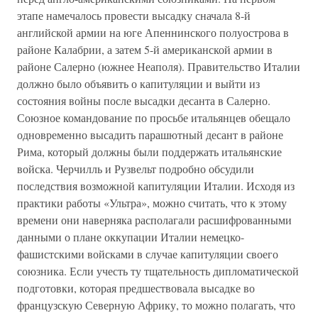
этапе намечалось провести высадку сначала 8-й
английской армии на юге Апеннинского полуострова в
районе Калабрии, а затем 5-й американской армии в
районе Салерно (южнее Неаполя). Правительство Италии
должно было объявить о капитуляции и выйти из
состояния войны после высадки десанта в Салерно.
Союзное командование по просьбе итальянцев обещало
одновременно высадить парашютный десант в районе
Рима, который должны были поддержать итальянские
войска. Черчилль и Рузвельт подробно обсудили
последствия возможной капитуляции Италии. Исходя из
практики работы «Ультра», можно считать, что к этому
времени они наверняка располагали расшифрованными
данными о плане оккупации Италии немецко-
фашистскими войсками в случае капитуляции своего
союзника. Если учесть ту тщательность дипломатической
подготовки, которая предшествовала высадке во
французскую Северную Африку, то можно полагать, что