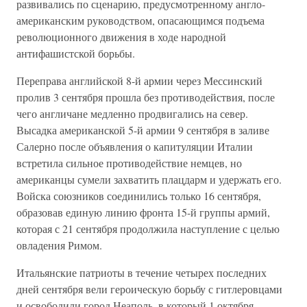
развивались по сценарию, предусмотренному англо-
американским руководством, опасающимся подъема
революционного движения в ходе народной
антифашистской борьбы.
Переправа английской 8-й армии через Мессинский
пролив 3 сентября прошла без противодействия, после
чего англичане медленно продвигались на север.
Высадка американской 5-й армии 9 сентября в заливе
Салерно после объявления о капитуляции Италии
встретила сильное противодействие немцев, но
американцы сумели захватить плацдарм и удержать его.
Войска союзников соединились только 16 сентября,
образовав единую линию фронта 15-й группы армий,
которая с 21 сентября продолжила наступление с целью
овладения Римом.
Итальянские патриоты в течение четырех последних
дней сентября вели героическую борьбу с гитлеровцами
и освободили город Неаполь, в который 1 октября