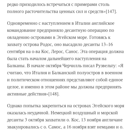
редко приходилось встречаться с примерами столь
полного расточительства ценных сил и средств»[147].
Одновременно с наступлением в Италии английское
командование предприняло десантную операцию по
овладению островами в Эгейском море. Готовясь к
захвату острова Родос, оно высадило десанты 13–16
сентября на о-ва Кос, Лерос, Санос. Эта операция должна
была стать началом дальнейшего наступления на
Балканы. В начале октября Черчилль писал Рузвельту: «Я
считаю, что Италия и Балканский полуостров в военном
и политическом отношениях представляют собой единое
целое, и именно в этом районе мы должны предпринять
активные действия»[148].
Однако попытка закрепиться на островах Эгейского моря
оказалась неудачной. Немецкий воздушный и морской
десанты 3 октября захватили о. Кос, 13 ноября англичане
эвакуировались с о. Самос, а 16 ноября взят немцами и о.