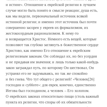
и истине». Отношение к еврейской религии в лучшем
случае могло быть понято в смысле реакции; душа есть,
как мы видели, первоначальный источник всякой
истинной религии; и именно этот источник был почти
совершенно засорен у евреев их формализмом, их
жестокосердным рационализмом. К нему-то
и возвращается Христос. Немного есть вещей, которые
позволяют так глубоко заглянуть в божественное сердце
Христово, как именно Его отношение к еврейским
религиозным законам. Он соблюдал их, но без усердия
и не придавая им значения; и лишь только какой-нибудь
закон заграждал путь, по которому Он шествовал, Он
устранял его не задумываясь, но так же спокойно
и без гнева. Что тут общего с религией! «Человек[26]
господин и субботе»: для еврея, конечно, единственно
Иегова был господином, а человек – Его холопом.
О еврейских законах относительно пищи (столь важный
пункта их религии, что споры об их обязательности