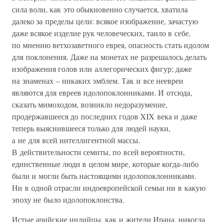
сила воли, как это обыкновенно случается, хватила
далеко за пределы цели: всякое изображение, зачастую
даже всякое изделие рук человеческих, таило в себе,
по мнению ветхозаветного еврея, опасность стать идолом
для поклонения. Даже на монетах не разрешалось делать
изображения голов или аллегорических фигур; даже
на знаменах – никаких эмблем. Так и все неевреи
являются для евреев идолопоклонниками. И отсюда,
сказать мимоходом, возникло недоразумение,
продержавшееся до последних годов XIX века и даже
теперь выяснившееся только для людей науки,
а не для всей интеллигентной массы.
В действительности семиты, по всей вероятности,
единственные люди в целом мире, которые когда-либо
были и могли быть настоящими идолопоклонниками.
Ни в одной отрасли индоевропейской семьи ни в какую
эпоху не было идолопоклонства.
Истые арийские индийцы, как и жители Ирана, никогда