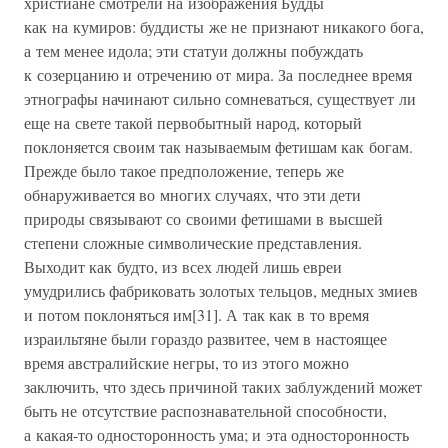
христиане смотрели на изображения Будды
как на кумиров: буддисты же не признают никакого бога,
а тем менее идола; эти статуи должны побуждать
к созерцанию и отречению от мира. За последнее время
этнографы начинают сильно сомневаться, существует ли
еще на свете такой первобытный народ, который
поклоняется своим так называемым фетишам как богам.
Прежде было такое предположение, теперь же
обнаруживается во многих случаях, что эти дети
природы связывают со своими фетишами в высшей
степени сложные символические представления.
Выходит как будто, из всех людей лишь евреи
умудрились фабриковать золотых тельцов, медных змиев
и потом поклоняться им[31]. А так как в то время
израильтяне были гораздо развитее, чем в настоящее
время австралийские негры, то из этого можно
заключить, что здесь причиной таких заблуждений может
быть не отсутствие распознавательной способности,
а какая-то односторонность ума; и эта односторонность