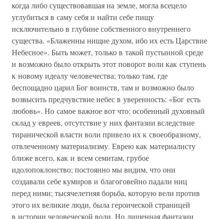
когда либо существовавшая на земле, могла всецело
углубиться в саму себя и найти себе пищу
исключительно в глубине собственного внутреннего
существа. «Блаженны нищие духом, ибо их есть Царствие
Небесное». Быть может, только в такой пустынной среде
и возможно было открыть этот поворот воли как ступень
к новому идеалу человечества; только там, где
беспощадно царил Бог воинств, там и возможно было
возвысить предчувствие небес в уверенность: «Бог есть
любовь». Но самое важное вот что: особенный духовный
склад у евреев, отсутствие у них фантазии вследствие
тиранической власти воли привело их к своеобразному,
отвлеченному материализму. Еврею как материалисту
ближе всего, как и всем семитам, грубое
идолопоклонство; постоянно мы видим, что они
создавали себе кумиров и благоговейно падали ниц
перед ними; тысячелетняя борьба, которую вели против
этого их великие люди, была героической страницей
в истории человеческой воли. Но лишенная фантазии