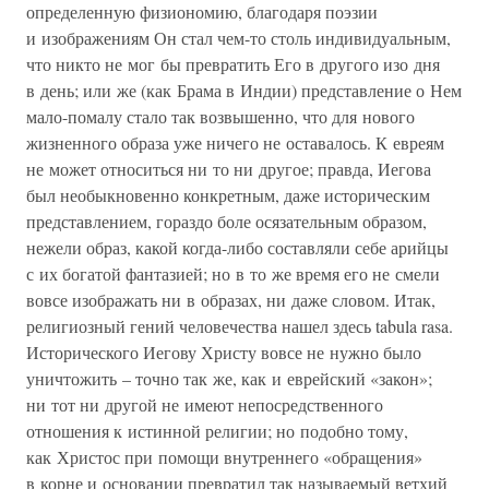
определенную физиономию, благодаря поэзии
и изображениям Он стал чем-то столь индивидуальным,
что никто не мог бы превратить Его в другого изо дня
в день; или же (как Брама в Индии) представление о Нем
мало-помалу стало так возвышенно, что для нового
жизненного образа уже ничего не оставалось. К евреям
не может относиться ни то ни другое; правда, Иегова
был необыкновенно конкретным, даже историческим
представлением, гораздо боле осязательным образом,
нежели образ, какой когда-либо составляли себе арийцы
с их богатой фантазией; но в то же время его не смели
вовсе изображать ни в образах, ни даже словом. Итак,
религиозный гений человечества нашел здесь tabula rasa.
Исторического Иегову Христу вовсе не нужно было
уничтожить – точно так же, как и еврейский «закон»;
ни тот ни другой не имеют непосредственного
отношения к истинной религии; но подобно тому,
как Христос при помощи внутреннего «обращения»
в корне и основании превратил так называемый ветхий