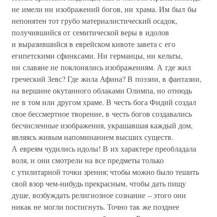
не имели ни изображений богов, ни храма. Им был бы
непонятен тот грубо материалистический осадок,
получившийся от семитической веры в идолов
и выразившийся в еврейском кивоте завета с его
египетскими сфинксами. Ни германцы, ни кельты,
ни славяне не поклонялись изображениям. А где жил
греческий Зевс? Где жила Афина? В поэзии, в фантазии,
на вершине окутанного облаками Олимпа, но отнюдь
не в том или другом храме. В честь бога Фидий создал
свое бессмертное творение, в честь богов создавались
бесчисленные изображения, украшавшая каждый дом,
являясь живым напоминанием высших существ.
А евреям чудились идолы! В их характере преобладала
воля, и они смотрели на все предметы только
с утилитарной точки зрения; чтобы можно было тешить
свой взор чем-нибудь прекрасным, чтобы дать пищу
душе, возбуждать религиозное сознание – этого они
никак не могли постигнуть. Точно так же позднее