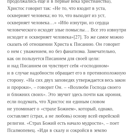
продолжались еще и в первые века христианства),
Христос говорит так: «Не то, что входит в уста,
оскверняет человека; но то, что выходит из уст,
оскверняет человека…» «Ибо изнутри, из сердца
человеческого исходят злые помыслы… Все это извнутри
исходит и оскверняет человека»[27]. То же самое можно
сказать об отношении Христа к Писанию. Он говорит
о нем с уважением, но без фанатизма. Замечательно,
как он пользуется Писанием для своей цели:
и над Писанием он чувствует себя «господином»
и в случае надобности обращает его в противоположную
сторону. «На сих двух заповедях утверждается весь закон
и пророки», – говорит Он. – «Возлюби Господа своего
и ближних своих». Это звучит здесь почти как ирония,
если подумать, что Христос ни единым словом
не упоминает о «страхе Божием», который, однако,
составляет (страх, а не любовь) основу всей еврейской
религии. «Страх Божий есть начало мудрости», – поет
Псалмопевец. «Иди в скалу и сокройся в землю