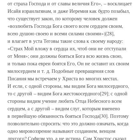
от страха Господа и от славы величия Его», – восклицает
Исайя израильтянам, и даже Иеремия как будто позабыл,
что существует закон, по которому человек должен
«возлюбить Господа Бога своего всем сердцем своим,
всею душою своею и всеми силами своими»)[28],
и влагает в уста Теговы такие слова к своему народу:
«Страх Мой вложу в сердца их, чтоб они не отступали
от Меня»; они должны бояться Бога всю жизнь свою,
и только пока евреи боятся Его, Он не оставит их своим
милосердием и т. д. Подобные превращения слов
Писания мы встречаем у Христа во многих местах.
И если, с одной стороны, мы видим Бога милосердного,
то с другой – видим Бога жестокосердного[29]; с одной
стороны видим учение любить Отца Небесного всем
сердцем, а с другой – видим слуг, которым вменено
в первейшую обязанность бояться Господа[30]. Поэтому
позволительно спросить: что это должно означать, когда
одно мировоззрение называют созданием, венцом
другого? Софизм это, а не истина. Сам Христос сказал