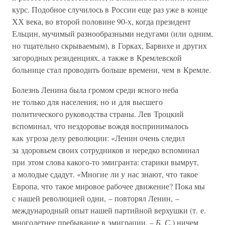
курс. Подобное случилось в России еще раз уже в конце
ХХ века, во второй половине 90-х, когда президент
Ельцин, мучимый разнообразными недугами (или одним,
но тщательно скрываемым), в Горках, Барвихе и других
загородных резиденциях, а также в Кремлевской
больнице стал проводить больше времени, чем в Кремле.
Болезнь Ленина была громом среди ясного неба
не только для населения, но и для высшего
политического руководства страны. Лев Троцкий
вспоминал, что нездоровье вождя воспринималось
как угроза делу революции: «Ленин очень следил
за здоровьем своих сотрудников и нередко вспоминал
при этом слова какого-то эмигранта: старики вымрут,
а молодые сдадут. «Многие ли у нас знают, что такое
Европа, что такое мировое рабочее движение? Пока мы
с нашей революцией одни, – повторял Ленин, –
международный опыт нашей партийной верхушки (т. е.
многолетнее пребывание в эмиграции.
– Б. С.
) ничем