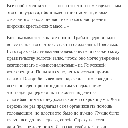
Все соображения указывают на то, что позже сделать нам
этого не удастся, ибо никакой иной момент, кроме
отчаянного голода, не даст нам такого настроения
широких крестьянских масс…»
Вот, оказывается, как все просто. Грабить церкви надо
вовсе не для того, чтобы спасти голодающих Поволжья.
Есть гораздо более важная задача: обеспечить советскому
правительству золотой запас, чтобы оно могло увереннее
разговаривать с «империалистами» на Генуэзской
конференции! Попытаться поднять крестьян против
церкви. Вожди большевиков надеялись, что голодные
легче поверят пропагандистским утверждениям,
что подлецы-церковники не хотят поделиться
с погибающими от неурожая своими сокровищами. Хотя
церковь не раз предлагала сама организовать помощь
голодающим, но власти это было не нужно. Лучше было
изъять все, до последнего, силой. Страху навести,
да и больше достанется. И начали грабить. С икон