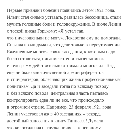
Первые признаки болезни появились летом 1921 года.
Ильич стал сильно уставать, развилась бессонница, стали
мучить головные боли и головокружение. В июле Ленин
с тоской писал Горькому: «Я устал так,
что ничегошеньки не могу». Лекарства ему не помогали.
Сначала врачи думали, что дело только в переутомлении.
Ежедневные многочасовые заседания, к которым надо
было готовиться, писание сотен и тысяч записок
и телеграмм действительно отнимали много сил. Тогда
еще не было многочисленной армии референтов
и спичрайтеров, облегчающих жизнь профессиональным
политикам. Да и заседали тогда по всякому поводу
и без всякого повода: центральная власть пыталась
контролировать едва ли не все, что происходило
в огромной стране. Например, 23 февраля 1921 года
Ленин участвовал аж в 40 заседаниях – рекорд,
достойный занесения в книгу Гиннесса! Думали,
что колоссальная нагрузка привела к нервному