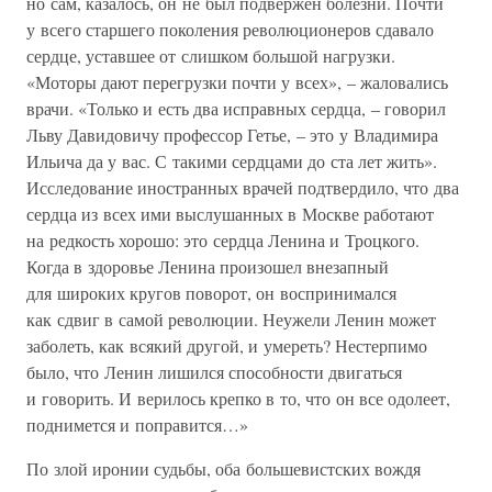
но сам, казалось, он не был подвержен болезни. Почти
у всего старшего поколения революционеров сдавало
сердце, уставшее от слишком большой нагрузки.
«Моторы дают перегрузки почти у всех», – жаловались
врачи. «Только и есть два исправных сердца, – говорил
Льву Давидовичу профессор Гетье, – это у Владимира
Ильича да у вас. С такими сердцами до ста лет жить».
Исследование иностранных врачей подтвердило, что два
сердца из всех ими выслушанных в Москве работают
на редкость хорошо: это сердца Ленина и Троцкого.
Когда в здоровье Ленина произошел внезапный
для широких кругов поворот, он воспринимался
как сдвиг в самой революции. Неужели Ленин может
заболеть, как всякий другой, и умереть? Нестерпимо
было, что Ленин лишился способности двигаться
и говорить. И верилось крепко в то, что он все одолеет,
поднимется и поправится…»
По злой иронии судьбы, оба большевистских вождя