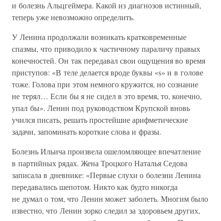
и болезнь Альцгеймера. Какой из диагнозов истинный,
теперь уже невозможно определить.
У Ленина продолжали возникать кратковременные
спазмы, что приводило к частичному параличу правых
конечностей. Он так передавал свои ощущения во время
приступов: «В теле делается вроде буквы «s» и в голове
тоже. Голова при этом немного кружится, но сознание
не терял… Если бы я не сидел в это время, то, конечно,
упал бы». Ленин под руководством Крупской вновь
учился писать, решать простейшие арифметические
задачи, запоминать короткие слова и фразы.
Болезнь Ильича произвела ошеломляющее впечатление
в партийных рядах. Жена Троцкого Наталья Седова
записала в дневнике: «Первые слухи о болезни Ленина
передавались шепотом. Никто как будто никогда
не думал о том, что Ленин может заболеть. Многим было
известно, что Ленин зорко следил за здоровьем других,