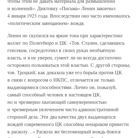
чтобы этим не давать материала для размышлений
и волнений». Диктовку «Письма» Ленин закончил
4 января 1923 года. Впоследствии оно часто именовалось
«политическим завещанием» вождя.
Ленин не скупился на яркие тона при характеристике
коллег по Политбюро и ЦК: «Тов. Сталин, сделавшись
генсеком, сосредоточил в своих руках необъятную
власть, и я не уверен, сумеет ли он всегда достаточно
осторожно пользоваться этой властью. С другой стороны,
тов. Троцкий, как доказала уже его борьба против ЦК
в связи с вопросом о НКПС, отличается не только
выдающимися способностями. Лично он, пожалуй,
самый способный человек в настоящем ЦК,
но и чрезмерно хватающий самоуверенностью
и чрезмерным увлечением чисто административной
стороной дела. Эти два качества двух выдающихся
вождей современного ЦК способны ненароком привести
к расколу…» Раскола же беспомощный вождь боялся