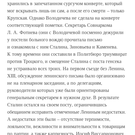
хранились в запечатанном сургучом конверте, который
мог вскрывать лишь он сам, а после его смерти – только
Крупская. Однако Володичева не сделала на конверте
соответствующей пометки. Секретарь Совнаркома
Л. А. Фотиева (они с Володичевой посменно дежурили
у постели больного вождя) прочитала письмо
и ознакомила с ним Сталина, Зиновьева и Каменева.
К тому времени они составили в Политбюро триумвират
против Троцкого, и смещение Сталина с поста генсека
не устраивало всех троих. На первом съезде без Ленина,
XIII, обсуждение ленинского письма было организовано
не на пленарном заседании, а по делегациям,
руководители которых уже были ориентированы
генеральным секретарем в нужном духе. В результате
Сталин остался на своем посту, ограничившись
обещанием исправить отмеченные Лениным недостатки.
А недостатки эти были – отсутствие терпимости,
лояльности, вежливости и внимательности к товарищам
по партии, а также капризность. Иосиф Виссарионович