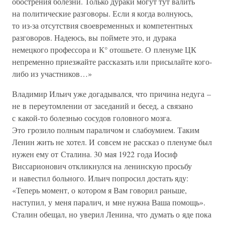
обострения болезни. Только дураки могут тут валить
на политические разговоры. Если я когда волнуюсь,
то из-за отсутствия своевременных и компетентных
разговоров. Надеюсь, вы поймете это, и дурака
немецкого профессора и К° отошьете. О пленуме ЦК
непременно приезжайте рассказать или присылайте кого-
либо из участников…»
Владимир Ильич уже догадывался, что причина недуга –
не в переутомлении от заседаний и бесед, а связано
с какой-то болезнью сосудов головного мозга.
Это грозило полным параличом и слабоумием. Таким
Ленин жить не хотел. И совсем не рассказ о пленуме был
нужен ему от Сталина. 30 мая 1922 года Иосиф
Виссарионович откликнулся на ленинскую просьбу
и навестил больного. Ильич попросил достать яду:
«Теперь момент, о котором я Вам говорил раньше,
наступил, у меня паралич, и мне нужна Ваша помощь».
Сталин обещал, но уверил Ленина, что думать о яде пока