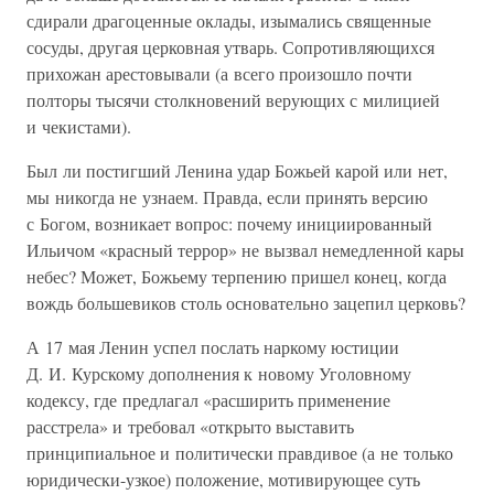
сдирали драгоценные оклады, изымались священные
сосуды, другая церковная утварь. Сопротивляющихся
прихожан арестовывали (а всего произошло почти
полторы тысячи столкновений верующих с милицией
и чекистами).
Был ли постигший Ленина удар Божьей карой или нет,
мы никогда не узнаем. Правда, если принять версию
с Богом, возникает вопрос: почему инициированный
Ильичом «красный террор» не вызвал немедленной кары
небес? Может, Божьему терпению пришел конец, когда
вождь большевиков столь основательно зацепил церковь?
А 17 мая Ленин успел послать наркому юстиции
Д. И. Курскому дополнения к новому Уголовному
кодексу, где предлагал «расширить применение
расстрела» и требовал «открыто выставить
принципиальное и политически правдивое (а не только
юридически-узкое) положение, мотивирующее суть