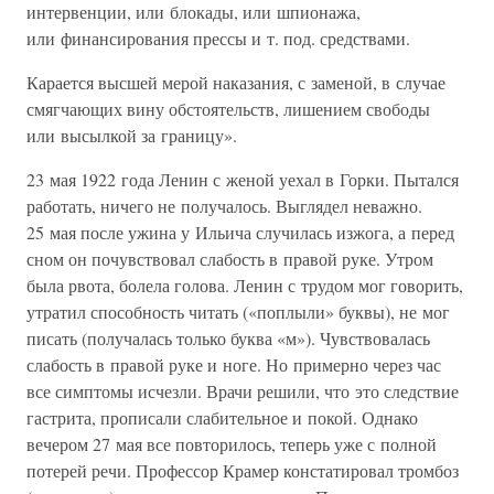
интервенции, или блокады, или шпионажа,
или финансирования прессы и т. под. средствами.
Карается высшей мерой наказания, с заменой, в случае
смягчающих вину обстоятельств, лишением свободы
или высылкой за границу».
23 мая 1922 года Ленин с женой уехал в Горки. Пытался
работать, ничего не получалось. Выглядел неважно.
25 мая после ужина у Ильича случилась изжога, а перед
сном он почувствовал слабость в правой руке. Утром
была рвота, болела голова. Ленин с трудом мог говорить,
утратил способность читать («поплыли» буквы), не мог
писать (получалась только буква «м»). Чувствовалась
слабость в правой руке и ноге. Но примерно через час
все симптомы исчезли. Врачи решили, что это следствие
гастрита, прописали слабительное и покой. Однако
вечером 27 мая все повторилось, теперь уже с полной
потерей речи. Профессор Крамер констатировал тромбоз