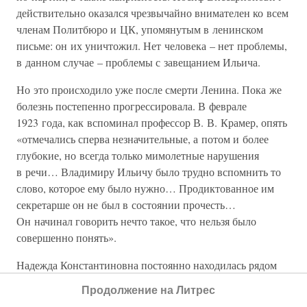
действительно оказался чрезвычайно внимателен ко всем
членам Политбюро и ЦК, упомянутым в ленинском
письме: он их уничтожил. Нет человека – нет проблемы,
в данном случае – проблемы с завещанием Ильича.
Но это происходило уже после смерти Ленина. Пока же
болезнь постепенно прогрессировала. В феврале
1923 года, как вспоминал профессор В. В. Крамер, опять
«отмечались сперва незначительные, а потом и более
глубокие, но всегда только мимолетные нарушения
в речи… Владимиру Ильичу было трудно вспомнить то
слово, которое ему было нужно… Продиктованное им
секретарше он не был в состоянии прочесть…
Он начинал говорить нечто такое, что нельзя было
совершенно понять».
Надежда Константиновна постоянно находилась рядом
с мужем. 5 марта Ильич диктовал письмо Троцкому
Продолжение на Литрес
с просьбой: «взять на себя защиту грузинского дела