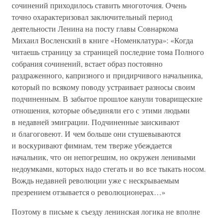
сочинений приходилось ставить многоточия. Очень
точно охарактеризовал заключительный период
деятельности Ленина на посту главы Совнаркома
Михаил Восленский в книге «Номенклатура»: «Когда
читаешь страницу за страницей последние тома Полного
собрания сочинений, встает образ постоянно
раздраженного, капризного и придирчивого начальника,
который по всякому поводу устраивает разносы своим
подчиненным. В забытое прошлое канули товарищеские
отношения, которые объединяли его с этими людьми
в недавней эмиграции. Подчиненные заискивают
и благоговеют. И чем больше они стушевываются
и воскуривают фимиам, тем тверже убеждается
начальник, что он непогрешим, но окружен ленивыми
недоумками, которых надо стегать и во все тыкать носом.
Вождь недавней революции уже с нескрываемым
презрением отзывается о революционерах…»
Поэтому в письме к съезду ленинская логика не вполне