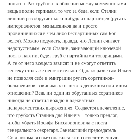
понятна. Раз грубость в общении между коммунистами –
вещь вполне терпимая, то что за беда, если Сталин
лишний раз обругает кого-нибудь из партийцев (ругать
империалистов, меньшевиков да и просто
провинившихся в чем-либо беспартийных сам Бог
велел). Можно подумать, правда, что Ленин считает
недопустимым, если Сталин, занимающий ключевой
пост в партии, будет груб с партийными товарищами.
А те от него всецело зависят и не смогут ответить
генсеку столь же непочтительно. Однако разве сам Ильич
не позволял себе в эмиграции ругать соратников-
большевиков, зависимых от него в денежном или ином
отношении? Ведь ни один из обруганных соратников
никогда не ответил вождю в адекватных
непарламентских выражениях. Создается впечатление,
что грубость Сталина для Ильича – только предлог,
чтобы убрать Иосифа Виссарионовича с поста
генерального секретаря. Занемогший председатель
Совнаркома всерьез опасался, что сосредоточенную