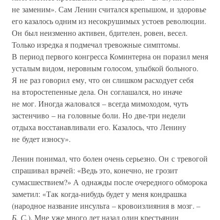
не заменим». Сам Ленин считался крепышом, и здоровье
его казалось одним из несокрушимых устоев революции.
Он был неизменно активен, бдителен, ровен, весел.
Только изредка я подмечал тревожные симптомы.
В период первого конгресса Коминтерна он поразил меня
усталым видом, неровным голосом, улыбкой больного.
Я не раз говорил ему, что он слишком расходует себя
на второстепенные дела. Он соглашался, но иначе
не мог. Иногда жаловался – всегда мимоходом, чуть
застенчиво – на головные боли. Но две-три недели
отдыха восстанавливали его. Казалось, что Ленину
не будет износу».
Ленин понимал, что болен очень серьезно. Он с тревогой
спрашивал врачей: «Ведь это, конечно, не грозит
сумасшествием?» А однажды после очередного обморока
заметил: «Так когда-нибудь будет у меня кондрашка
(народное название инсульта – кровоизлияния в мозг.
–
Б. С.
). Мне уже много лет назад один крестьянин