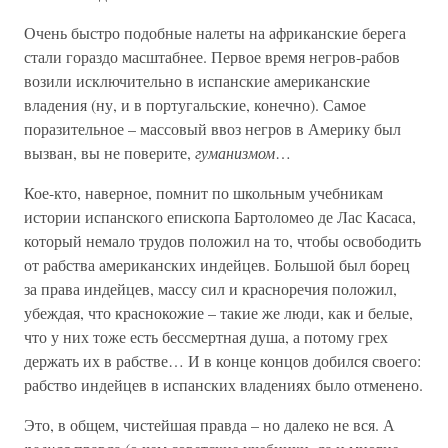
Очень быстро подобные налеты на африканские берега
стали гораздо масштабнее. Первое время негров-рабов
возили исключительно в испанские американские
владения (ну, и в португальские, конечно). Самое
поразительное – массовый ввоз негров в Америку был
вызван, вы не поверите,
гуманизмом
…
Кое-кто, наверное, помнит по школьным учебникам
истории испанского епископа Бартоломео де Лас Касаса,
который немало трудов положил на то, чтобы освободить
от рабства американских индейцев. Большой был борец
за права индейцев, массу сил и красноречия положил,
убеждая, что краснокожие – такие же люди, как и белые,
что у них тоже есть бессмертная душа, а потому грех
держать их в рабстве… И в конце концов добился своего:
рабство индейцев в испанских владениях было отменено.
Это, в общем, чистейшая правда – но далеко не вся. А