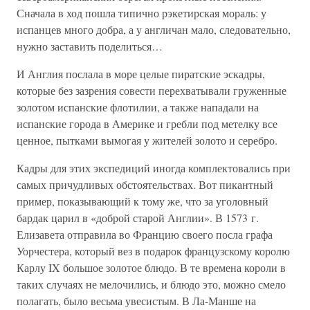
Сначала в ход пошла типично рэкетирская мораль: у
испанцев много добра, а у англичан мало, следовательно,
нужно заставить поделиться…
И Англия послала в море целые пиратские эскадры,
которые без зазрения совести перехватывали груженные
золотом испанские флотилии, а также нападали на
испанские города в Америке и гребли под метелку все
ценное, пытками вымогая у жителей золото и серебро.
Кадры для этих экспедиций иногда комплектовались при
самых причудливых обстоятельствах. Вот пикантный
пример, показывающий к тому же, что за уголовный
бардак царил в «доброй старой Англии». В 1573 г.
Елизавета отправила во Францию своего посла графа
Уорчестера, который вез в подарок французскому королю
Карлу IX большое золотое блюдо. В те времена короли в
таких случаях не мелочились, и блюдо это, можно смело
полагать, было весьма увесистым. В Ла-Манше на