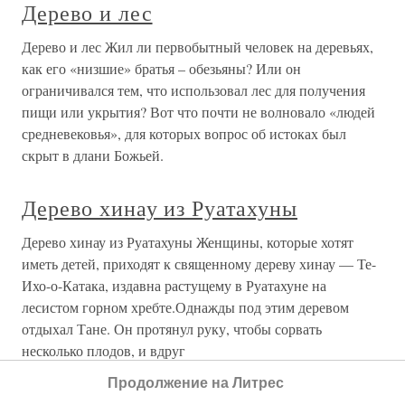
Дерево и лес
Дерево и лес Жил ли первобытный человек на деревьях,
как его «низшие» братья – обезьяны? Или он
ограничивался тем, что использовал лес для получения
пищи или укрытия? Вот что почти не волновало «людей
средневековья», для которых вопрос об истоках был
скрыт в длани Божьей.
Дерево хинау из Руатахуны
Дерево хинау из Руатахуны Женщины, которые хотят
иметь детей, приходят к священному дереву хинау — Те-
Ихо-о-Катака, издавна растущему в Руатахуне на
лесистом горном хребте.Однажды под этим деревом
отдыхал Тане. Он протянул руку, чтобы сорвать
несколько плодов, и вдруг
Продолжение на Литрес
ДЕРЕВО И ЛЕС