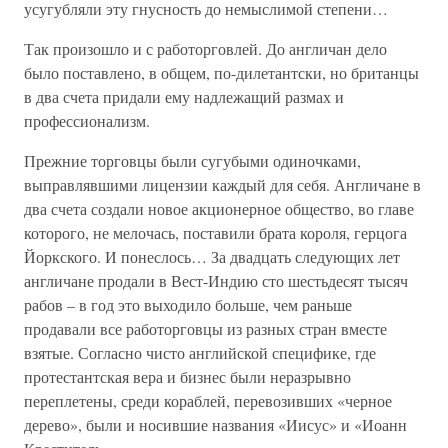
усугубляли эту гнусность до немыслимой степени…
Так произошло и с работорговлей. До англичан дело
было поставлено, в общем, по-дилетантски, но британцы
в два счета придали ему надлежащий размах и
профессионализм.
Прежние торговцы были сугубыми одиночками,
выправлявшими лицензии каждый для себя. Англичане в
два счета создали новое акционерное общество, во главе
которого, не мелочась, поставили брата короля, герцога
Йоркского. И понеслось… За двадцать следующих лет
англичане продали в Вест-Индию сто шестьдесят тысяч
рабов – в год это выходило больше, чем раньше
продавали все работорговцы из разных стран вместе
взятые. Согласно чисто английской специфике, где
протестантская вера и бизнес были неразрывно
переплетены, среди кораблей, перевозивших «черное
дерево», были и носившие названия «Иисус» и «Иоанн