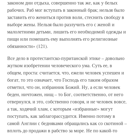
законом дни отдыха, совершенно так же, как у белых
рабочих. Раб мог вступать в законный брак; нельзя было
заставить его жениться против воли, стеснить свободу в
выборе жены. Нельзя было разлучить его с женой и
малолетними детьми, лишить его необходимой одежды и
пищи или помешать ему выполнять его религиозные
обязанности» (121).
Все дело в протестантско-пуританской этике – довольно
жутком изобретении человеческого ума. Суть ее, в
общем, проста: считается, что, ежели человек успешен и
богат, то это означает, что Господь его таким образом
отметил, что он, избранник Божий. Ну, а если человек
беден, ничтожен, нищ – то Бог, соответственно, от него
отвернулся, и это, собственно говоря, и не человек вовсе,
а так, ходячий хлам, с которым «избранные» могут
поступать, как заблагорассудится. Именно потому в
самой Англии с бедняками обращались как со скотиной –
вплоть до продажи в рабство за море. Не по какой-то