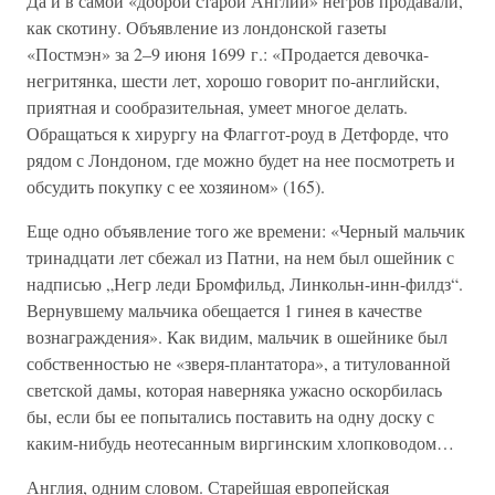
Да и в самой «доброй старой Англии» негров продавали,
как скотину. Объявление из лондонской газеты
«Постмэн» за 2–9 июня 1699 г.: «Продается девочка-
негритянка, шести лет, хорошо говорит по-английски,
приятная и сообразительная, умеет многое делать.
Обращаться к хирургу на Флаггот-роуд в Детфорде, что
рядом с Лондоном, где можно будет на нее посмотреть и
обсудить покупку с ее хозяином» (165).
Еще одно объявление того же времени: «Черный мальчик
тринадцати лет сбежал из Патни, на нем был ошейник с
надписью „Негр леди Бромфильд, Линкольн-инн-филдз“.
Вернувшему мальчика обещается 1 гинея в качестве
вознаграждения». Как видим, мальчик в ошейнике был
собственностью не «зверя-плантатора», а титулованной
светской дамы, которая наверняка ужасно оскорбилась
бы, если бы ее попытались поставить на одну доску с
каким-нибудь неотесанным виргинским хлопководом…
Англия, одним словом. Старейшая европейская