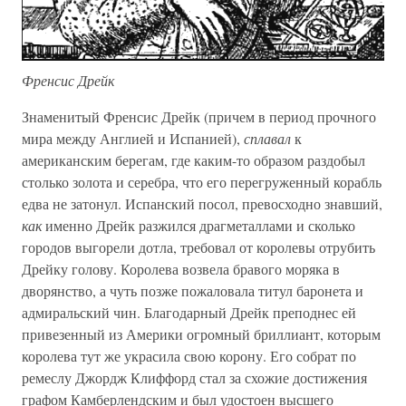
Френсис Дрейк
Знаменитый Френсис Дрейк (причем в период прочного
мира между Англией и Испанией),
сплавал
к
американским берегам, где каким-то образом раздобыл
столько золота и серебра, что его перегруженный корабль
едва не затонул. Испанский посол, превосходно знавший,
как
именно Дрейк разжился драгметаллами и сколько
городов выгорели дотла, требовал от королевы отрубить
Дрейку голову. Королева возвела бравого моряка в
дворянство, а чуть позже пожаловала титул баронета и
адмиральский чин. Благодарный Дрейк преподнес ей
привезенный из Америки огромный бриллиант, которым
королева тут же украсила свою корону. Его собрат по
ремеслу Джордж Клиффорд стал за схожие достижения
графом Камберлендским и был удостоен высшего