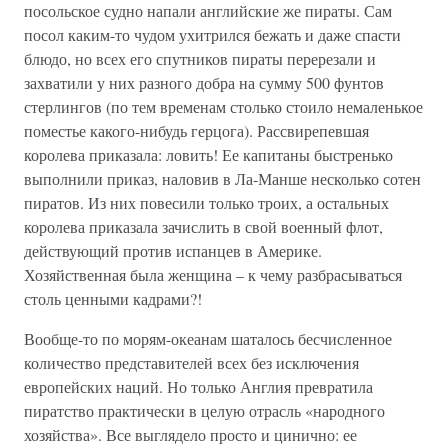
посольское судно напали английские же пираты. Сам
посол каким-то чудом ухитрился бежать и даже спасти
блюдо, но всех его спутников пираты перерезали и
захватили у них разного добра на сумму 500 фунтов
стерлингов (по тем временам столько стоило немаленькое
поместье какого-нибудь герцога). Рассвирепевшая
королева приказала: ловить! Ее капитаны быстренько
выполнили приказ, наловив в Ла-Манше несколько сотен
пиратов. Из них повесили только троих, а остальных
королева приказала зачислить в свой военный флот,
действующий против испанцев в Америке.
Хозяйственная была женщина – к чему разбрасываться
столь ценными кадрами?!
Вообще-то по морям-океанам шаталось бесчисленное
количество представителей всех без исключения
европейских наций. Но только Англия превратила
пиратство практически в целую отрасль «народного
хозяйства». Все выглядело просто и цинично: ее