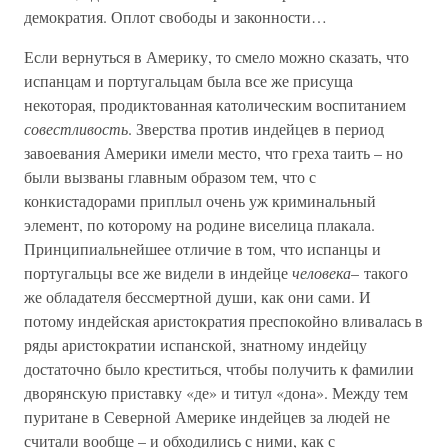
демократия. Оплот свободы и законности…
Если вернуться в Америку, то смело можно сказать, что
испанцам и португальцам была все же присуща
некоторая, продиктованная католическим воспитанием
совестливость
. Зверства против индейцев в период
завоевания Америки имели место, что греха таить – но
были вызваны главным образом тем, что с
конкистадорами приплыл очень уж криминальный
элемент, по которому на родине виселица плакала.
Принципиальнейшее отличие в том, что испанцы и
португальцы все же видели в индейце
человека
– такого
же обладателя бессмертной души, как они сами. И
потому индейская аристократия преспокойно вливалась в
ряды аристократии испанской, знатному индейцу
достаточно было креститься, чтобы получить к фамилии
дворянскую приставку «де» и титул «дона». Между тем
пуритане в Северной Америке индейцев за людей не
считали вообще – и обходились с ними, как с