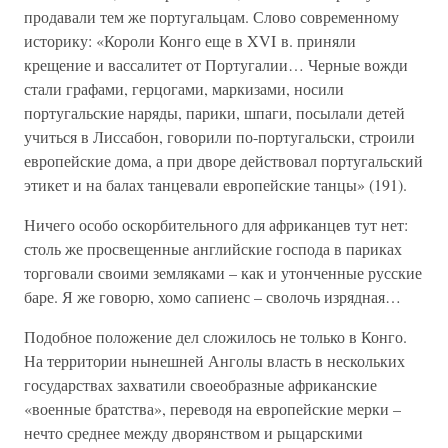
продавали тем же португальцам. Слово современному
историку: «Короли Конго еще в XVI в. приняли
крещение и вассалитет от Португалии… Черные вожди
стали графами, герцогами, маркизами, носили
португальские наряды, парики, шпаги, посылали детей
учиться в Лиссабон, говорили по-португальски, строили
европейские дома, а при дворе действовал португальский
этикет и на балах танцевали европейские танцы» (191).
Ничего особо оскорбительного для африканцев тут нет:
столь же просвещенные английские господа в париках
торговали своими земляками – как и утонченные русские
баре. Я же говорю, хомо сапиенс – сволочь изрядная…
Подобное положение дел сложилось не только в Конго.
На территории нынешней Анголы власть в нескольких
государствах захватили своеобразные африканские
«военные братства», переводя на европейские мерки –
нечто среднее между дворянством и рыцарскими