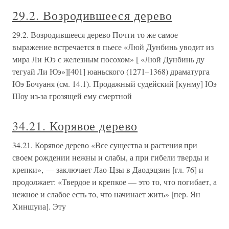
29.2. Возродившееся дерево
29.2. Возродившееся дерево Почти то же самое
выражение встречается в пьесе «Люй Дунбинь уводит из
мира Ли Юэ с железным посохом» [ «Люй Дунбинь ду
тегуай Ли Юэ»][401] юаньского (1271–1368) драматурга
Юэ Бочуаня (см. 14.1). Продажный судейский [кунму] Юэ
Шоу из-за грозящей ему смертной
34.21. Корявое дерево
34.21. Корявое дерево «Все существа и растения при
своем рождении нежны и слабы, а при гибели тверды и
крепки», — заключает Лао-Цзы в Даодэцзин [гл. 76] и
продолжает: «Твердое и крепкое — это то, что погибает, а
нежное и слабое есть то, что начинает жить» [пер. Ян
Хиншуиа]. Эту