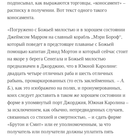
подписывал, как выражаются торговцы, «коносамент» –
расписку в получении. Вот текст одного такого
коносамента.
«Погружено с Божьей милостью и в хорошем состоянии
Джеймсом Марром на славный корабль „Мэри Бороф“,
который поведет в предстоящее плаванье с Божьей
помощью капитан Дэвид Мортон и который сейчас стоит
на якоре у берега Сенегала и Божьей милостью
предназначен в Джорджию, что в Южной Каролине:
двадцать четыре отличных раба и шесть отличных
рабынь, промаркированных (то есть заклейменных. –
А.
Б.
), как это изображено на полях, и пронумерованных,
коих следует доставить в таком же хорошем состоянии и
форме в упомянутый порт Джорджия, Южная Каролина –
за исключением, как обычно, непредвиденных случаев,
связанных со стихией и смертностью, – и сдать фирме
«Брутон и Смит» или ее уполномоченным, за что
получатель или получатели должны уплатить пять