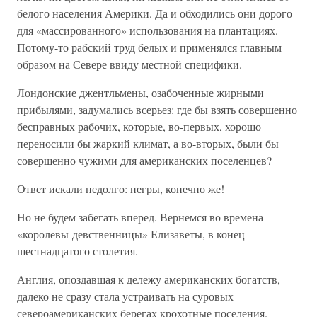
белого населения Америки. Да и обходились они дорого
для «массированного» использования на плантациях.
Потому-то рабский труд белых и применялся главным
образом на Севере ввиду местной специфики.
Лондонские джентльмены, озабоченные жирными
прибылями, задумались всерьез: где бы взять совершенно
бесправных рабочих, которые, во-первых, хорошо
переносили бы жаркий климат, а во-вторых, были бы
совершенно чужими для американских поселенцев?
Ответ искали недолго: негры, конечно же!
Но не будем забегать вперед. Вернемся во времена
«королевы-девственницы» Елизаветы, в конец
шестнадцатого столетия.
Англия, опоздавшая к дележу американских богатств,
далеко не сразу стала устраивать на суровых
североамериканских берегах крохотные поселения.