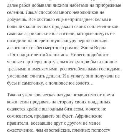
далее рабов добывали лихими набегами на прибрежные
селения.
Таким
способом много невольников не
добудешь. Все обстояло еще непригляднее: белым в
больших количествах продавали своих соплеменников
сами же африканские властители, которые ничуть не
походили на опереточную фигуру черного вождя-
алкоголика из бессмертного романа Жюля Верна
«Пятнадцатилетний капитан». Ничего подобного:
черные партнеры португальских купцов были вполне
трезвыми и вменяемыми, респектабельными господами,
умевшими считать деньги. И в уплату они получали не
бусы и самогонку, а полновесное золото…
Такова уж человеческая натура, независимо от цвета
кожи: если продавать на сторону своих подданных
окажется крайне выгодным бизнесом, можете не
сомневаться, продавать он будет. Африканские
правители, воевавшие друг с другом не менее
ожесточенно, чем европейские, пленных попросту