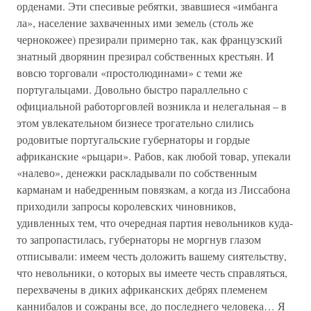
орденами. Эти спесивые ребятки, звавшиеся «имбанга
ла», население захваченных ими земель (столь же
чернокожее) презирали примерно так, как французский
знатный дворянин презирал собственных крестьян. И
вовсю торговали «простолюдинами» с теми же
португальцами. Довольно быстро параллельно с
официальной работорговлей возникла и нелегальная – в
этом увлекательном бизнесе трогательно слились
родовитые португальские губернаторы и гордые
африканские «рыцари». Рабов, как любой товар, упекали
«налево», денежки раскладывали по собственным
карманам и набедренным повязкам, а когда из Лиссабона
приходили запросы королевских чиновников,
удивленных тем, что очередная партия невольников куда-
то запропастилась, губернаторы не моргнув глазом
отписывали: имеем честь доложить вашему сиятельству,
что невольники, о которых вы имеете честь справляться,
перехвачены в диких африканских дебрях племенем
каннибалов и сожраны все, до последнего человека… Я