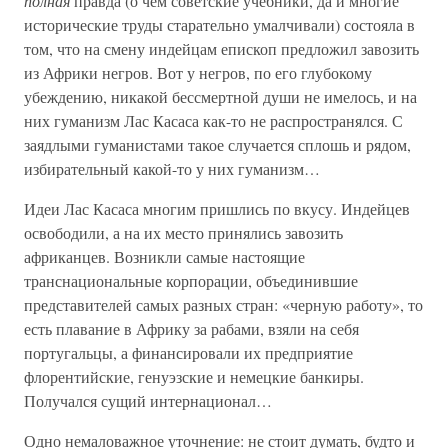
полная
правда (о чем советские учебники, да и многие
исторические труды старательно умалчивали) состояла в
том, что на смену индейцам епископ предложил завозить
из Африки негров. Вот у негров, по его глубокому
убеждению, никакой бессмертной души не имелось, и на
них гуманизм Лас Касаса как-то не распространялся. С
заядлыми гуманистами такое случается сплошь и рядом,
избирательный какой-то у них гуманизм…
Идеи Лас Касаса многим пришлись по вкусу. Индейцев
освободили, а на их место принялись завозить
африканцев. Возникли самые настоящие
транснациональные корпорации, объединившие
представителей самых разных стран: «черную работу», то
есть плавание в Африку за рабами, взяли на себя
португальцы, а финансировали их предприятие
флорентийские, генуэзские и немецкие банкиры.
Получался сущий интернационал…
Одно немаловажное уточнение: не стоит думать, будто и