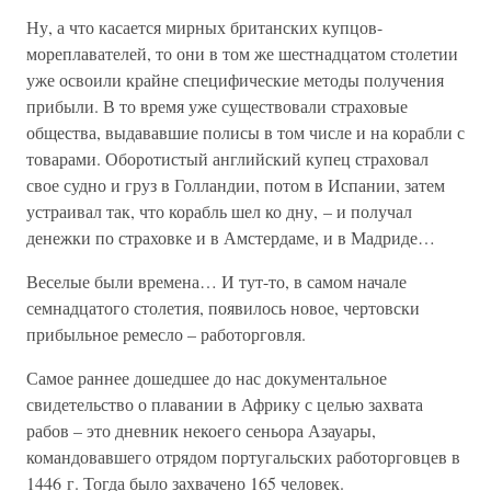
Ну, а что касается мирных британских купцов-
мореплавателей, то они в том же шестнадцатом столетии
уже освоили крайне специфические методы получения
прибыли. В то время уже существовали страховые
общества, выдававшие полисы в том числе и на корабли с
товарами. Оборотистый английский купец страховал
свое судно и груз в Голландии, потом в Испании, затем
устраивал так, что корабль шел ко дну, – и получал
денежки по страховке и в Амстердаме, и в Мадриде…
Веселые были времена… И тут-то, в самом начале
семнадцатого столетия, появилось новое, чертовски
прибыльное ремесло – работорговля.
Самое раннее дошедшее до нас документальное
свидетельство о плавании в Африку с целью захвата
рабов – это дневник некоего сеньора Азауары,
командовавшего отрядом португальских работорговцев в
1446 г. Тогда было захвачено 165 человек.