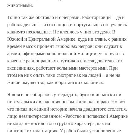
животными.
Точно так же обстояло и с неграми. Работорговцы – да и
рабовладельцы – из испанцев и португальцев получались
какие-то нескладные. Не клеилось у них это дело. В
Южной и Центральной Америке, куда ни глянь, с ранних
времен высок процент
свободных
негров: они служат в
армии, офицерами колониальной милиции, участвуют в
качестве равноправных спутников в исследовательских
экспедициях, работают вольными мастеровыми. При
этом на них опять-таки смотрят как на людей – а не на
живое имущество, как в британских колониях.
Я вовсе не собираюсь утверждать, будто в испанских и
португальских владениях негры жили, как в раю. Но вот
что писал немецкий историк начала двадцатого столетия,
лицо незаинтересованное: «Рабство в испанской Америке
никогда не носило того грубого характера, как на
виргинских плантациях. У рабов были установленные