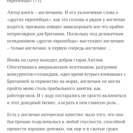
европейцы» (75).
Автор книги – англичанин. И его уклончивые слова о
«других европейцах», как это сплошь и рядом у англичан
водится, призваны изящно замаскировать кое-что крайне
неприглядное для Британии. Поскольку под деликатным
псевдонимом «другие европейцы» выступают англичане
– только англичане, в первую очередь англичане…
Вновь на сцену выходит добрая старая Англия.
Обогатившись американским золотишком, разгромив
конкурентов-голландцев, одно время всерьез воевавших с
Британией за первенство на морях, англичане не могли
пройти мимо столь прибыльного занятия, как
работорговля. И с ходу постарались не просто вклиниться
в этот доходный бизнес, а играть в нем главную роль…
Есть у англичан интересное качество: мало того, что они
быстренько подключались к любой гнусности, способной
принести хорошие денежки, так еще и в сжатые сроки