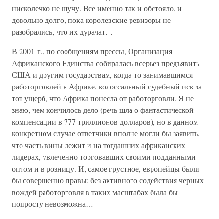
нисколечко не шучу. Все именно так и обстояло, и
довольно долго, пока королевские ревизоры не
разобрались, что их дурачат…
В 2001 г., по сообщениям прессы, Организация
Африканского Единства собиралась всерьез предъявить
США и другим государствам, когда-то занимавшимся
работорговлей в Африке, колоссальный судебный иск за
тот ущерб, что Африка понесла от работорговли. Я не
знаю, чем кончилось дело (речь шла о фантастической
компенсации в 777 триллионов долларов), но в данном
конкретном случае ответчики вполне могли бы заявить,
что часть вины лежит и на тогдашних африканских
лидерах, увлеченно торговавших своими подданными
оптом и в розницу. И, самое грустное, европейцы были
бы совершенно правы: без активного содействия черных
вождей работорговля в таких масштабах была бы
попросту невозможна…