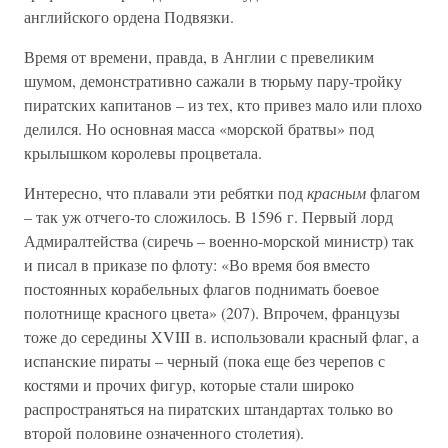
английского ордена Подвязки.
Время от времени, правда, в Англии с превеликим
шумом, демонстративно сажали в тюрьму пару-тройку
пиратских капитанов – из тех, кто привез мало или плохо
делился. Но основная масса «морской братвы» под
крылышком королевы процветала.
Интересно, что плавали эти ребятки под
красным
флагом
– так уж отчего-то сложилось. В 1596 г. Первый лорд
Адмиралтейства (сиречь – военно-морской министр) так
и писал в приказе по флоту: «Во время боя вместо
постоянных корабельных флагов поднимать боевое
полотнище красного цвета» (207). Впрочем, французы
тоже до середины XVIII в. использовали красный флаг, а
испанские пираты – черный (пока еще без черепов с
костями и прочих фигур, которые стали широко
распространяться на пиратских штандартах только во
второй половине означенного столетия).